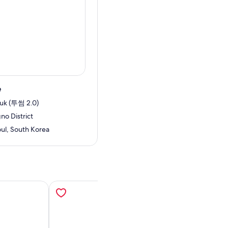
e
uk (투썸 2.0)
no District
ul, South Korea