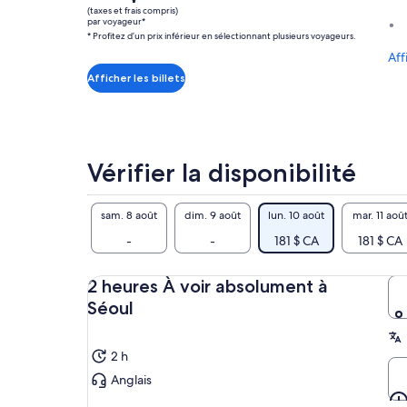
prix
les 3 avis
(taxes et frais compris)
est
par voyageur*
* Profitez d’un prix inférieur en sélectionnant plusieurs voyageurs.
de 181 $ CA.
Aff
par
voyageur*
Afficher les billets
* Profitez
d’un
prix
inférieur
Vérifier la disponibilité
en
sélectionnant
plusieurs
sam. 8 août
dim. 9 août
lun. 10 août
mar. 11 aoû
voyageurs.
-
-
181 $ CA
181 $ CA
2 heures À voir absolument à
Séoul
2 h
Anglais