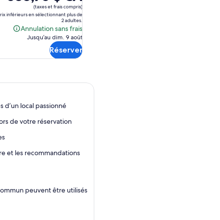
prix
(taxes et frais compris)
est
prix inférieurs en sélectionnant plus de
2 adultes.
de 586,75 $ CA.
Annulation sans frais
Annulation
Jusqu’au dim. 9 août
sans
Réserver
frais
s d’un local passionné
ors de votre réservation
es
aire et les recommandations
n commun peuvent être utilisés