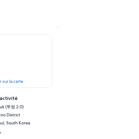
r sur la carte
activité
uk (투썸 2.0)
no District
ul, South Korea
e