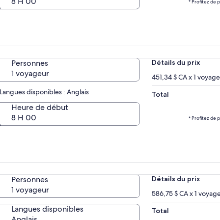
8 H 00
* Profitez de 
Personnes
Détails du prix
1 voyageur
451,34 $ CA x 1 voyag
Langues disponibles : Anglais
Total
Heure de début
8 H 00
* Profitez de 
Personnes
Détails du prix
1 voyageur
586,75 $ CA x 1 voyag
Langues disponibles
Total
Anglais