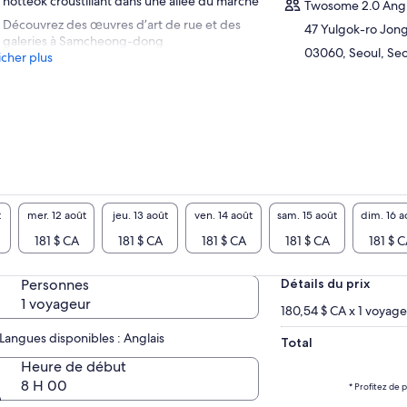
hotteok croustillant dans une allée du marché
Twosome 2.0 Ang
Découvrez des œuvres d’art de rue et des
47 Yulgok-ro Jong
galeries à Samcheong-dong
03060, Seoul, Seo
icher plus
t
mer. 12 août
jeu. 13 août
ven. 14 août
sam. 15 août
dim. 16 a
181 $ CA
181 $ CA
181 $ CA
181 $ CA
181 $ 
Personnes
Détails du prix
1 voyageur
180,54 $ CA x 1 voyag
Langues disponibles : Anglais
Total
Heure de début
8 H 00
* Profitez de 