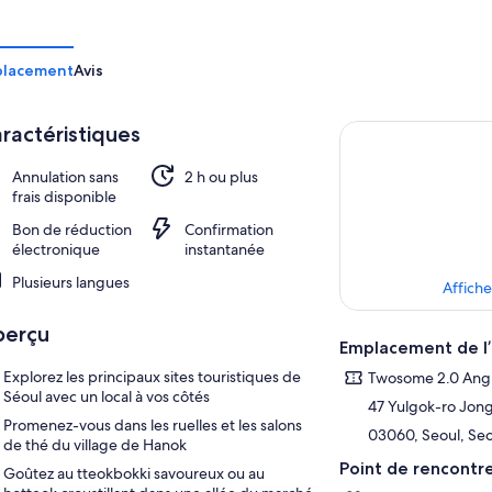
placement
Avis
ractéristiques
Annulation sans
2 h ou plus
frais disponible
Bon de réduction
Confirmation
électronique
instantanée
Plusieurs langues
Affiche
perçu
Emplacement de l’
Explorez les principaux sites touristiques de
Twosome 2.0 Ang
Séoul avec un local à vos côtés
47 Yulgok-ro Jong
Promenez-vous dans les ruelles et les salons
03060, Seoul, Seo
de thé du village de Hanok
Point de rencontr
Goûtez au tteokbokki savoureux ou au