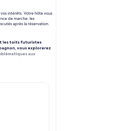
vos intérêts. Votre hôte vous
ience de marche; les
iscutés après la réservation.
t les toits futuristes
mpagnon, vous explorerez
 emblématiques aux
e en fonction de votre
 grandes cours du palais
 Bukchon Hanok ou admirer
 voulez magasiner.
ls animés du marché
 barbecue coréen ou le
 vous. Que vous aimiez la
vivre le rythme de Séoul à
 à mesure qu’elle se
gée à travers des