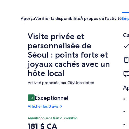
Aperçu
Vérifier la disponibilité
À propos de l’activité
Em
Visite privée et
Ca
personnalisée de
Séoul : points forts et
joyaux cachés avec un
hôte local
Activité proposée par CityUnscripted
A
Avis
Exceptionnel
10
10 sur 10 –
Afficher les 3 avis
Exceptionnel
Annulation sans frais disponible
10.0
10.0 sur 10
Le
181 $ CA
Afficher