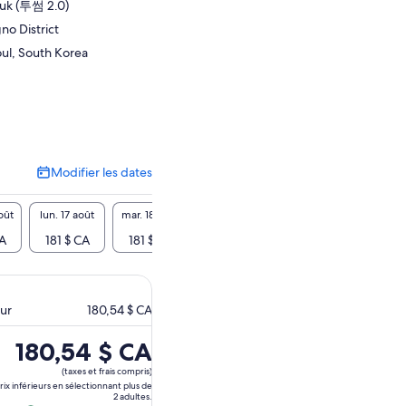
uk (투썸 2.0)
no District
ul, South Korea
Modifier les dates
Modifier
les
dates
oût
lun. 17 août
mar. 18 août
mer. 19 août
jeu. 20 août
ven. 21
CA
181 $ CA
181 $ CA
181 $ CA
181 $ CA
181 
eur
180,54 $ CA
Le
180,54 $ CA
prix
(taxes et frais compris)
est
prix inférieurs en sélectionnant plus de
2 adultes.
de 180,54 $ CA.