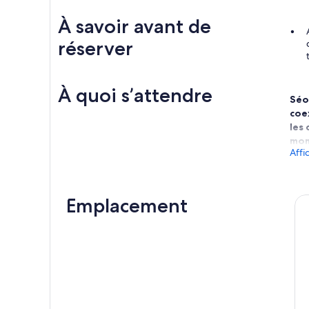
À savoir avant de
réserver
À quoi s’attendre
Séou
coe
les 
mom
Affi
Cet
ryt
de 
Emplacement
les
Exp
Ton
bol
Vot
nour
trav
déro