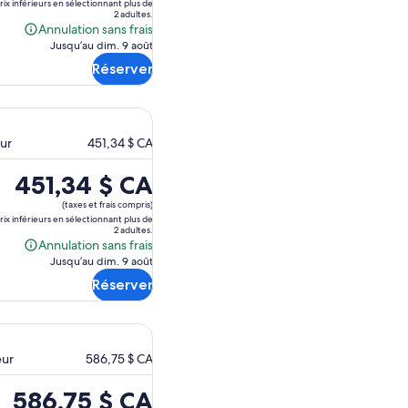
est
prix inférieurs en sélectionnant plus de
2 adultes.
de 315,94 $ CA.
Annulation sans frais
Annulation
Jusqu’au dim. 9 août
sans
Réserver
frais
eur
451,34 $ CA
Le
451,34 $ CA
prix
(taxes et frais compris)
est
prix inférieurs en sélectionnant plus de
2 adultes.
de 451,34 $ CA.
Annulation sans frais
Annulation
Jusqu’au dim. 9 août
sans
Réserver
frais
eur
586,75 $ CA
Le
586,75 $ CA