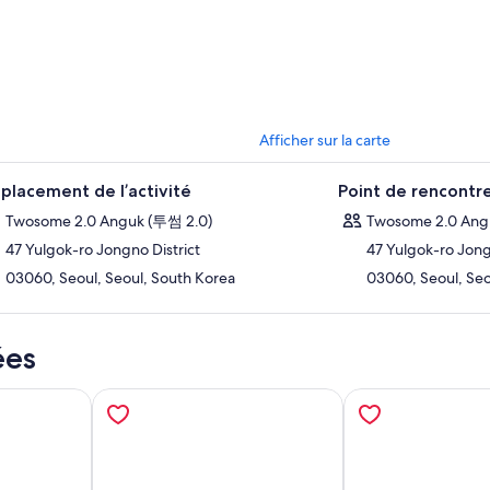
oires, des moments spontanés et des liens significatifs.
Afficher sur la carte
placement de l’activité
Point de rencontr
Twosome 2.0 Anguk (투썸 2.0)
Twosome 2.0 Ang
47 Yulgok-ro Jongno District
47 Yulgok-ro Jong
03060, Seoul, Seoul, South Korea
03060, Seoul, Seo
ées