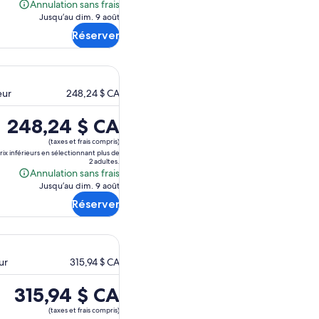
Annulation sans frais
Annulation
Jusqu’au dim. 9 août
sans
Réserver
frais
eur
248,24 $ CA
Le
248,24 $ CA
prix
(taxes et frais compris)
est
prix inférieurs en sélectionnant plus de
2 adultes.
de 248,24 $ CA.
Annulation sans frais
Annulation
Jusqu’au dim. 9 août
sans
Réserver
frais
ur
315,94 $ CA
Le
315,94 $ CA
prix
(taxes et frais compris)