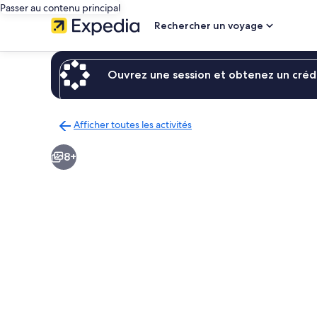
Passer au contenu principal
Rechercher un voyage
Ouvrez une session et obtenez un crédi
Afficher toutes les activités
Retour
à
8+
la
page
des
résultats
d’activités