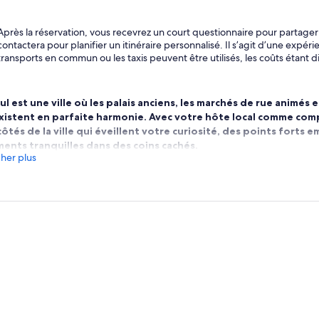
Après la réservation, vous recevrez un court questionnaire pour partager 
contactera pour planifier un itinéraire personnalisé. Il s’agit d’une expér
transports en commun ou les taxis peuvent être utilisés, les coûts étant d
l est une ville où les palais anciens, les marchés de rue animés e
xistent en parfaite harmonie. Avec votre hôte local comme co
côtés de la ville qui éveillent votre curiosité, des points forts
ents tranquilles dans des coins cachés.
cher plus
te expérience privée et personnalisée est entièrement façonné
hme et de vos préférences. Vous pouvez vous promener dans les
Gyeongbokgung, siroter un thé traditionnel dans le village de
 galeries indépendantes et l’art de rue à Samcheong-dong. Vous
lorez les boutiques élégantes de Gangnam ou parcourez les éta
gin. Affamé. Votre hôte sait exactement où trouver le meilleur
 parfait de tteokbokki épicé.
re journée est conçue en fonction de ce qui compte le plus pour
riture, l’histoire, le design ou que vous souhaitiez simplement 
ers les yeux d’un local, votre hôte adaptera la journée au fur et
ule. Ce n’est pas une visite scénarisée, c’est votre Séoul, parta