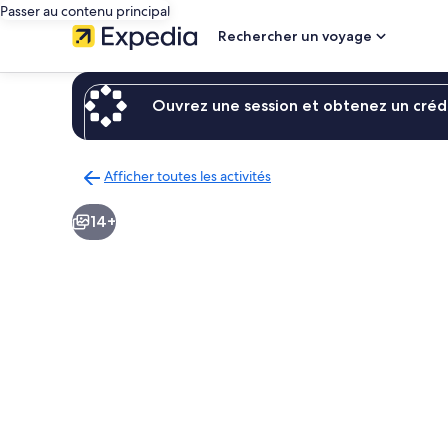
Passer au contenu principal
Rechercher un voyage
Ouvrez une session et obtenez un crédi
Afficher toutes les activités
Retour
à
14+
la
page
des
résultats
d’activités