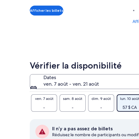
de 57 $ CA.
par
Afficher les billets
adulte
Aff
Vérifier la disponibilité
Dates
ven. 7 août - ven. 21 août
ven. 7 août
sam. 8 août
dim. 9 août
lun. 10 aoû
-
-
-
57 $ CA
Il n’y a pas assez de billets
Réduisez le nombre de participants ou modifi