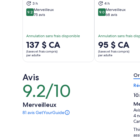
S’ouvre dans un nouvel onglet
S’ou
3 h
4 h
Merveilleux
Merveilleux
9.2
9.0
9.2 sur 10
9.0 sur 10
75 avis
68 avis
Annulation sans frais disponible
Annulation sans frais di
Le
137 $ CA
Le
95 $ CA
prix
prix
(taxes et frais compris)
(taxes et frais compris)
est
est
par adulte
par adulte
de 137 $ CA.
de 95 $ CA.
par
par
Avis
adulte
adulte
Or
9.2/10
9.2
Ré
sur
10
10
10.
Merveilleux
Me
sur
Avi
81 avis GetYourGuide
10
Il
4 n
y
Ca
a
Thi
81 avis
ass
sur