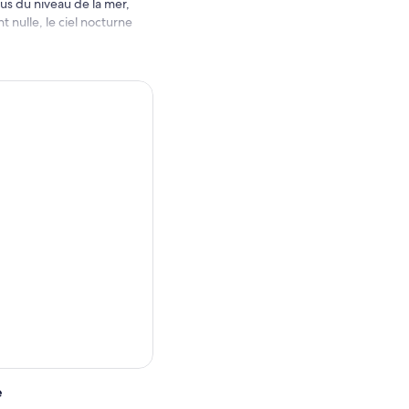
us du niveau de la mer,
 nulle, le ciel nocturne
upes restent petits pour
s et recevoir une attention
ètes brillantes, la Voie
suite aux télescopes
les que Saturne avec ses
 stellaires selon la période
nt que vous observez,
du ciel. Après la visite,
vu cette nuit-là.
s sommes l’un des
e