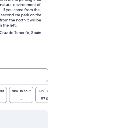
e natural environment of
. If you come from the
he second car park on the
from the north it will be
n the left.
 Cruz de Tenerife, Spain
oût
dim. 16 août
lun. 17 août
mar. 18 août
mer. 19 août
jeu. 20
-
57 $ CA
-
57 $ CA
-