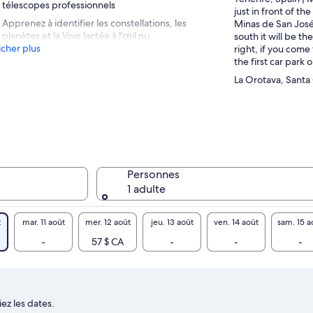
télescopes professionnels
just in front of th
Apprenez à identifier les constellations, les
Minas de San José
planètes et la Voie lactée à l’œil nu
south it will be t
icher plus
right, if you come 
the first car park o
La Orotava, Santa
Personnes
1 adulte
t
mar. 11 août
mer. 12 août
jeu. 13 août
ven. 14 août
sam. 15 a
-
57 $ CA
-
-
-
ez les dates.