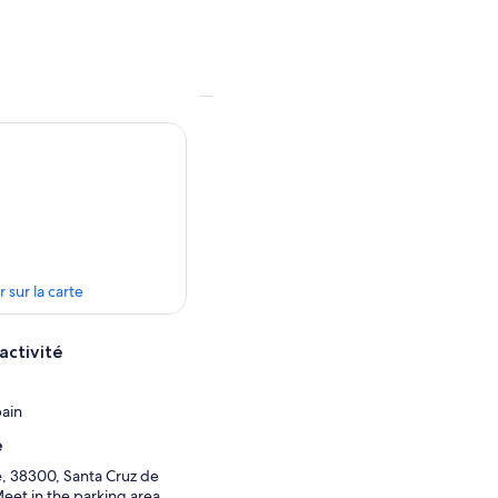
r sur la carte
activité
pain
e
, 38300, Santa Cruz de
Meet in the parking area