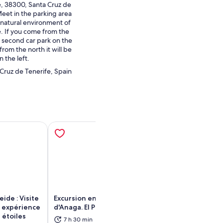
, 38300, Santa Cruz de
Meet in the parking area
e natural environment of
. If you come from the
he second car park on the
from the north it will be
n the left.
 Cruz de Tenerife, Spain
eide : Visite
Excursion en forêt enchantée
Visite privée d
t expérience
d'Anaga. El Pijaral.
complète à Tene
 étoiles
port de Santa C
7 h 30 min