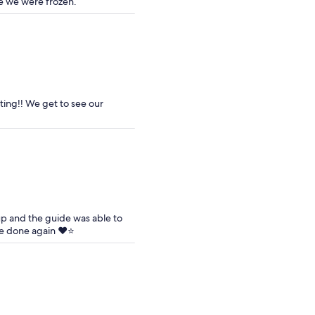
de we were frozen.
ting!! We get to see our
oup and the guide was able to
be done again ❤️⭐️