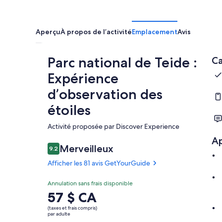
Aperçu
À propos de l’activité
Emplacement
Avis
Parc national de Teide :
Ca
Expérience
d’observation des
étoiles
Activité proposée par Discover Experience
A
Merveilleux
9.2
9.2 sur 10
Afficher les 81 avis GetYourGuide
Annulation sans frais disponible
Le
57 $ CA
prix
(taxes et frais compris)
est
par adulte