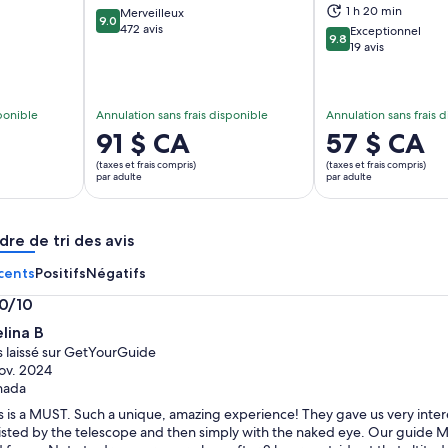
vre dans un nouvel onglet
S’ouvre dans un nouvel onglet
S’
1 h 20 min
Merveilleux
9.0
9.0 sur 10
472 avis
Exceptionnel
9.8
9.8 sur 10
19 avis
sponible
Annulation sans frais disponible
Annulation sans frais 
Le
91 $ CA
Le
57 $ CA
prix
prix
(taxes et frais compris)
(taxes et frais compris)
est
est
par adulte
par adulte
de 91 $ CA.
de 57 $ CA.
par
par
dre de tri des avis
adulte
adulte
cents
Positifs
Négatifs
.0/10
0
lina B
s laissé sur GetYourGuide
ov. 2024
nada
s is a MUST. Such a unique, amazing experience! They gave us very intere
isted by the telescope and then simply with the naked eye. Our guide Mi