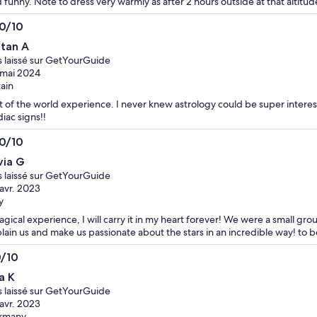
 funny. Note to dress very warmly as after 2 hours outside at that altitu
.0/10
0
ltan A
s laissé sur GetYourGuide
mai 2024
tain
 of the world experience. I never knew astrology could be super interes
iac signs!!
.0/10
0
via G
s laissé sur GetYourGuide
avr. 2023
y
agical experience, I will carry it in my heart forever! We were a small gr
lain us and make us passionate about the stars in an incredible way! to 
0/10
0
a K
s laissé sur GetYourGuide
avr. 2023
rmany