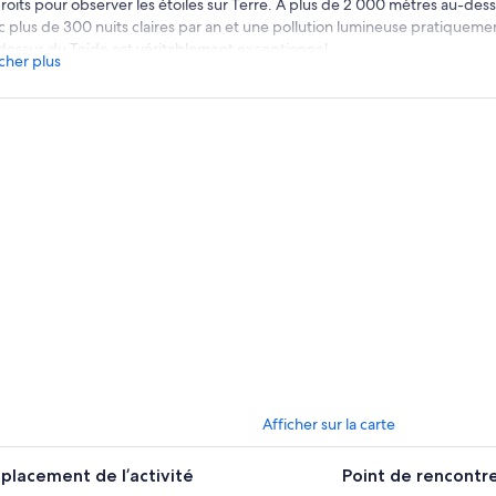
roits pour observer les étoiles sur Terre. À plus de 2 000 mètres au-dess
c plus de 300 nuits claires par an et une pollution lumineuse pratiquement
dessus du Teide est véritablement exceptionnel.
icher plus
z Discover Experience, l’observation des étoiles est personnelle. Les gro
 chaque invité puisse regarder à travers le télescope, poser des question
viduelle de nos guides certifiés Starlight.
isite commence par une orientation du ciel à l’œil nu : constellations, plan
tée et la mythologie derrière chaque figure dans le ciel. Nous passons en
fessionnels, où les invités observent des planètes du système solaire tel
eaux et Jupiter avec ses lunes, ainsi que des nébuleuses, galaxies et amas
l’année.
second télescope est exclusivement dédié à l’astrophotographie. Penda
s capturons des images en temps réel des objets les plus impressionnants 
s vous envoyons ces images — un véritable souvenir de ce que vous avez 
c plus de 20 ans d’expérience et des centaines de groupes guidés, nou
rateurs astronomiques les plus établis de Tenerife.
Afficher sur la carte
placement de l’activité
Point de rencontr