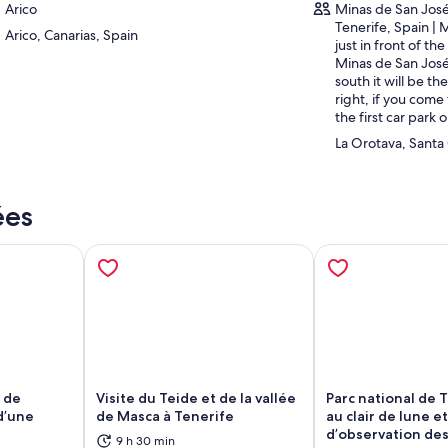
Arico
Minas de San José
Tenerife, Spain | 
Arico, Canarias, Spain
just in front of th
Minas de San José
south it will be t
right, if you come 
the first car park o
La Orotava, Santa
ées
n de
Visite du Teide et de la vallée
Parc national de T
d’une
de Masca à Tenerife
au clair de lune e
d’observation des
9 h 30 min