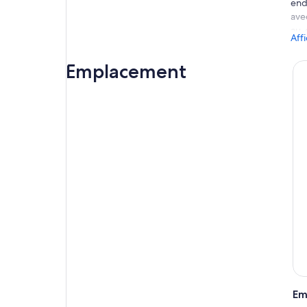
end
ave
au-
Aff
Che
que
Emplacement
indi
La v
lac
pro
ann
de 
Un 
nou
nou
Ave
opé
Em