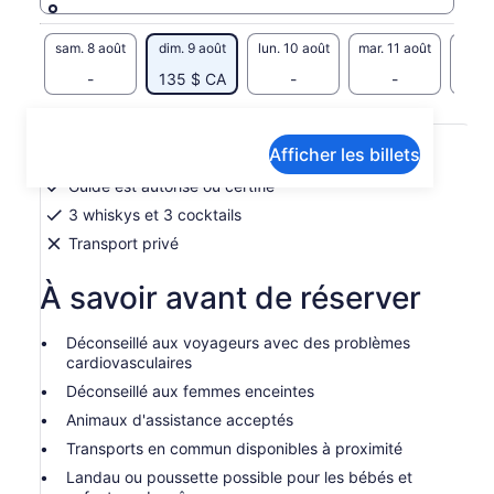
Francisco.
sam. 8 août
dim. 9 août
lun. 10 août
mar. 11 août
mer. 
-
135 $ CA
-
-
Inclusions et exclusions
Afficher les billets
Guide est autorisé ou certifié
3 whiskys et 3 cocktails
Transport privé
À savoir avant de réserver
Déconseillé aux voyageurs avec des problèmes
cardiovasculaires
Déconseillé aux femmes enceintes
Animaux d'assistance acceptés
Transports en commun disponibles à proximité
Landau ou poussette possible pour les bébés et