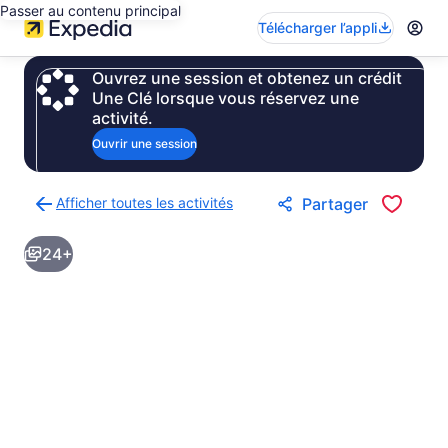
Passer au contenu principal
Télécharger l’appli
Ouvrez une session et obtenez un crédit
Une Clé lorsque vous réservez une
activité.
Ouvrir une session
Afficher toutes les activités
Partager
Retour
à
24+
la
page
des
résultats
d’activités