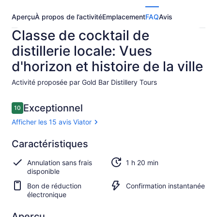
Aperçu
À propos de l’activité
Emplacement
FAQ
Avis
Classe de cocktail de
distillerie locale: Vues
d'horizon et histoire de la ville
Activité proposée par Gold Bar Distillery Tours
Avis
Exceptionnel
10
10 sur 10 –
Afficher les 15 avis Viator
Exceptionnel
Caractéristiques
10.0
10.0 sur 10
Afficher
Annulation sans frais
1 h 20 min
les
disponible
15 avis
Viator
Bon de réduction
Confirmation instantanée
électronique
Aperçu