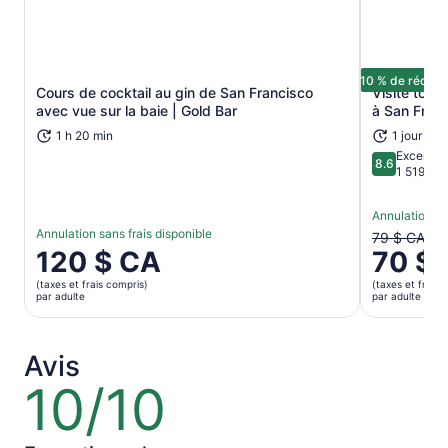
10 % de réduct
Cours de cocktail au gin de San Francisco
Visite touri
S’ouvre dans un nouvel onglet
avec vue sur la baie | Gold Bar
à San Franc
1 h 20 min
1 jour ou 
Excellent
8.6
8.6 sur 10
1 519 avi
Annulation sa
Annulation sans frais disponible
Le
79 $ CA
Le
120 $ CA
70 $
prix
prix
antérieur
(taxes et frais compris)
(taxes et frais 
est
était
par adulte
par adulte
de 120 $ CA.
de
par
79 $ CA
adulte
et
Avis
le
10/10
10
prix
sur
actuel
10
est