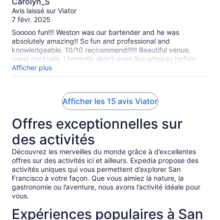
Carolyn_S
sur
Avis laissé sur Viator
10
7 févr. 2025
Sooooo fun!!! Weston was our bartender and he was
absolutely amazing!! So fun and professional and
knowledgeable. 10/10 reccommend!!!!! Beautiful venue,
great cocktails. I honestly didn’t even like whiskey before.
I’m a fan now!
Afficher plus
Afficher les 15 avis Viator
Offres exceptionnelles sur
des activités
Découvrez les merveilles du monde grâce à d’excellentes
offres sur des activités ici et ailleurs. Expedia propose des
activités uniques qui vous permettent d’explorer San
Francisco à votre façon. Que vous aimiez la nature, la
gastronomie ou l’aventure, nous avons l’activité idéale pour
vous.
Expériences populaires à San