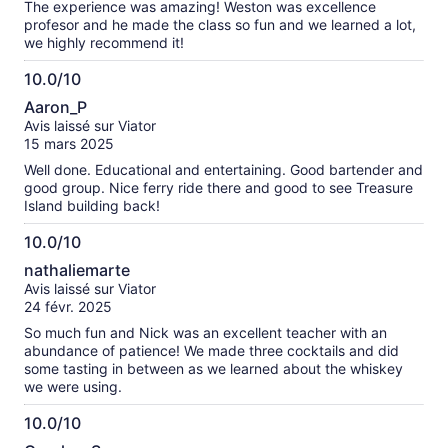
The experience was amazing! Weston was excellence
profesor and he made the class so fun and we learned a lot,
we highly recommend it!
10.0/10
10.0
Aaron_P
sur
Avis laissé sur Viator
10
15 mars 2025
Well done. Educational and entertaining. Good bartender and
good group. Nice ferry ride there and good to see Treasure
Island building back!
10.0/10
10.0
nathaliemarte
sur
Avis laissé sur Viator
10
24 févr. 2025
So much fun and Nick was an excellent teacher with an
abundance of patience! We made three cocktails and did
some tasting in between as we learned about the whiskey
we were using.
10.0/10
10.0