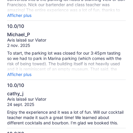
Francisco. Nick our bartender and class teacher was
amazing! The entire experience was a lot of fun, thanks to
Nick. We made (3) full cocktails: whisky sour, paper plane
Afficher plus
and an old fashioned. Nick gave the right amount of
10.0/10
information so we could be more confident in making
10.0
beautiful and tasty cocktails. He gave us all the tools to
Michael_P
understand how to use the various bar ware items. This was
sur
Avis laissé sur Viator
a great experience and I highly recommend. My tip is to
10
2 nov. 2025
appoint a designated driver as the drinks pack a punch!
To start, the parking lot was closed for our 3:45pm tasting
so we had to park in Marina parking (which comes with the
risk of being towed). The building itself is not heavily used
and it is reminiscent of an empty museum. That said, the
distillery was a quaint bar area on one end of the building.
Afficher plus
There were only 2 groups signed up for this Mixology class,
10.0/10
but my wife and I were the only group to show up. Our host
10.0
was stuck in bridge traffic so he was a few minutes late, but
cathy_j
it ended up being a pretty good experience as it turned into
sur
Avis laissé sur Viator
a private class. Johnny was very knowledgeable and had a
10
24 sept. 2025
great personality. We experimented with a few tweaks to the
Whiskey Sour that really elevated the beverage. The Old
Enjoy the experience and it was a lot of fun. Will our cocktail
Fashioned was pretty standard, but the Paper Airplane was
teacher made it such a great time! We learned about
a very interesting drink to make. They provided a plate of
different cocktails and bourbon. I’m glad we booked this.
empanadas to snack on while we were making drinks and it