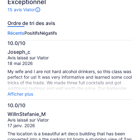
Exceptionnel
de
70 $ CA
15 avis Viator
Il
par
y
adulte
Ordre de tri des avis
a
15 avis
Récents
Positifs
Négatifs
sur
cette
10.0/10
activité.
10.0
Plus
Joseph_c
sur
de
Avis laissé sur Viator
10
renseignements
18 mai 2026
sur
My wife and I are not hard alcohol drinkers, so this class was
les
perfect for us! It was very informative and learned some cool
avis
tricks of the trade. We made three full cocktails and got
vérifiés
additional tastings and well worth the price. Our bartender
was great and took the time out to help us individually if
Afficher plus
needed. We had a great time!
10.0/10
10.0
WillnStefanie_M
sur
Avis laissé sur Viator
10
17 janv. 2026
The location is a beautiful art deco building that has been
converted into a the parking lot hosts a stunning view of San