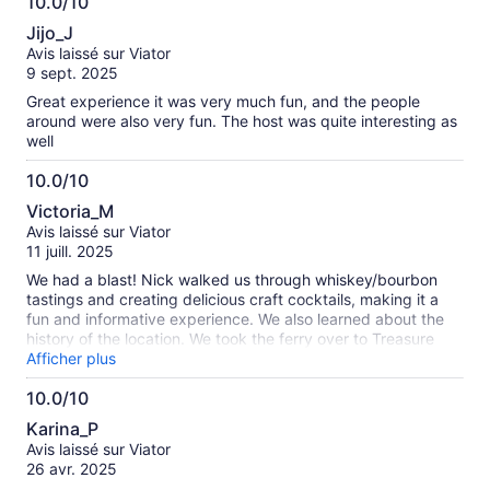
was interesting to hear the various theories on Treasure
10.0/10
Island.
10.0
Jijo_J
sur
Avis laissé sur Viator
10
9 sept. 2025
Great experience it was very much fun, and the people
around were also very fun. The host was quite interesting as
well
10.0/10
10.0
Victoria_M
sur
Avis laissé sur Viator
10
11 juill. 2025
We had a blast! Nick walked us through whiskey/bourbon
tastings and creating delicious craft cocktails, making it a
fun and informative experience. We also learned about the
history of the location. We took the ferry over to Treasure
Island to add to the fun. We’d highly recommend this activity.
Afficher plus
10.0/10
10.0
Karina_P
sur
Avis laissé sur Viator
10
26 avr. 2025