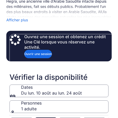
Hegra, une ancienne ville d'Arabie Saoudite intacte depuis
des millénaires, fait ses débuts publics. Probablement l'un
des plus beaux endroits à visiter en Arabie Saoudite, AlUla
abrite certaines des merveilles naturelles les plus incroyables
Afficher plus
que vous verrez dans le pays. C'est un lieu plein d'histoire et
de beauté. Explorez Hegra, le premier site d'Arabie saoudite
classé au patrimoine mondial de l'UNESCO, niché dans le
Ouvrez une session et obtenez un crédit
désert du nord-ouest. Émerveillez-vous devant les tombes
Une Clé lorsque vous réservez une
anciennes datant de 7 000 ans de civilisation et les superbes
activité.
formations rocheuses comme l'Elephant Rock de 52 mètres.
Profitez de la luxuriante oasis d'AlUla, des sports d'aventure
Ouvrir une session
et des installations artistiques innovantes.
Vérifier la disponibilité
Dates
Du lun. 10 août au lun. 24 août
Personnes
1 adulte