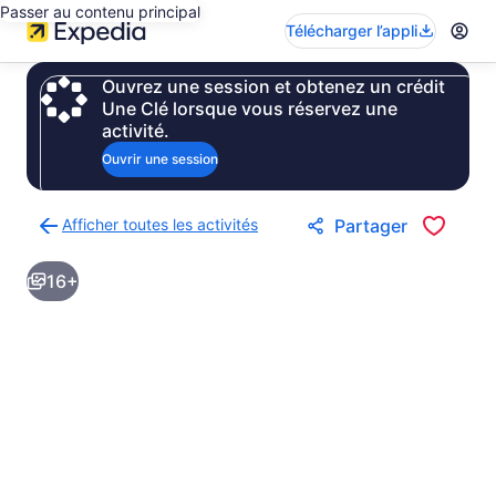
Passer au contenu principal
Télécharger l’appli
Ouvrez une session et obtenez un crédit
Une Clé lorsque vous réservez une
activité.
Ouvrir une session
Afficher toutes les activités
Partager
Retour
à
16+
la
page
des
résultats
d’activités