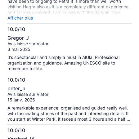
have been to or going to Petra it is more than well worth
visiting Hegra also as it is a completely different experience,
and far less crowded. I am in love with the Banyan Tree
Resort nestled in the desert surrounded by dramatic rock
Afficher plus
formations.
10.0/10
10.0
Gregor_J
sur
Avis laissé sur Viator
10
3 mai 2025
It’s spectacular and simply a must in AlUla. Professional
organization and guidance. Amazing UNESCO site to
remember for life.
10.0/10
10.0
peter_p
sur
Avis laissé sur Viator
10
15 janv. 2025
A remarkable experience, organised and guided really well,
with fascinating stories of the past and interesting details. If
you start at Winter Park, it takes almost 3 hours and a half ...
10.0/10
10.0