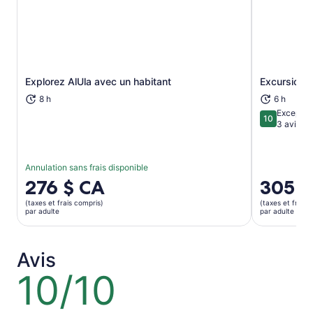
Explorez AlUla avec un habitant
Excursion d
S’ouvre dans un nouvel onglet
8 h
6 h
Exceptio
10
10 sur 10
3 avis
Annulation sans frais disponible
Le
276 $ CA
Le
305 $
prix
prix
(taxes et frais compris)
(taxes et frais 
est
est
par adulte
par adulte
de 276 $ CA.
de 305 $ 
par
par
adulte
adulte
Avis
10/10
10
sur
10