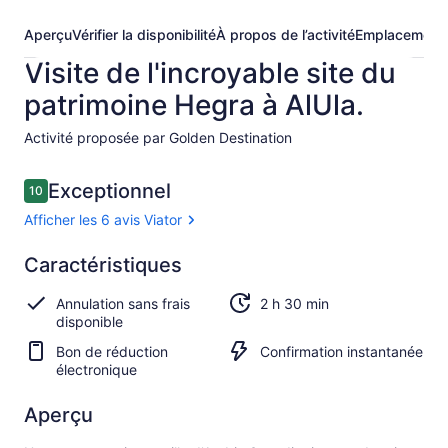
Aperçu
Vérifier la disponibilité
À propos de l’activité
Emplacement
Visite de l'incroyable site du
patrimoine Hegra à AlUla.
Activité proposée par Golden Destination
Avis
Exceptionnel
10
10 sur 10 –
Afficher les 6 avis Viator
Exceptionnel
Caractéristiques
10.0
10.0 sur 10
Afficher
Annulation sans frais
2 h 30 min
les
disponible
6 avis
Viator
Bon de réduction
Confirmation instantanée
électronique
Aperçu