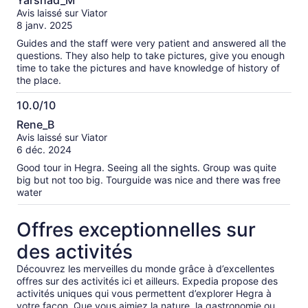
Yarshad_M
sur
Avis laissé sur Viator
10
8 janv. 2025
Guides and the staff were very patient and answered all the
questions. They also help to take pictures, give you enough
time to take the pictures and have knowledge of history of
the place.
10.0/10
10.0
Rene_B
sur
Avis laissé sur Viator
10
6 déc. 2024
Good tour in Hegra. Seeing all the sights. Group was quite
big but not too big. Tourguide was nice and there was free
water
Offres exceptionnelles sur
des activités
Découvrez les merveilles du monde grâce à d’excellentes
offres sur des activités ici et ailleurs. Expedia propose des
activités uniques qui vous permettent d’explorer Hegra à
votre façon. Que vous aimiez la nature, la gastronomie ou