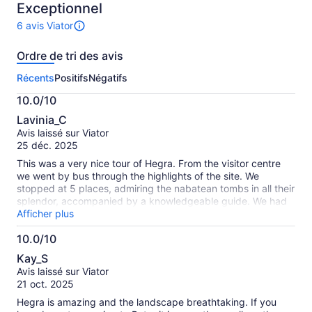
Exceptionnel
6 avis Viator
Il
y
Ordre de tri des avis
a
6 avis
Récents
Positifs
Négatifs
sur
cette
10.0/10
activité.
10.0
Plus
Lavinia_C
sur
de
Avis laissé sur Viator
10
renseignements
25 déc. 2025
sur
This was a very nice tour of Hegra. From the visitor centre
les
we went by bus through the highlights of the site. We
avis
stopped at 5 places, admiring the nabatean tombs in all their
vérifiés
splendor, accompanied by a knowledgeable guide. We had
enough time at each place to enjoy them. Really
Afficher plus
recommended!
10.0/10
10.0
Kay_S
sur
Avis laissé sur Viator
10
21 oct. 2025
Hegra is amazing and the landscape breathtaking. If you