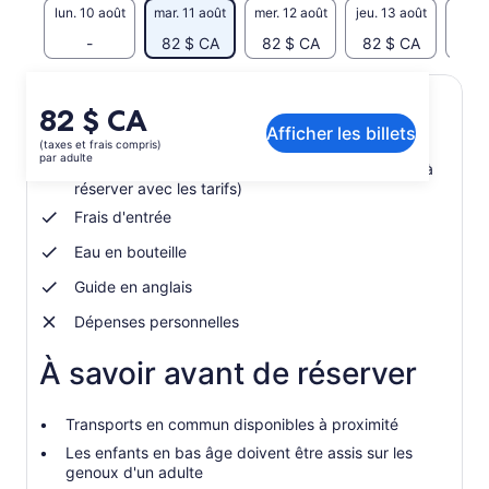
lun. 10 août
mar. 11 août
mer. 12 août
jeu. 13 août
ven. 
-
82 $ CA
82 $ CA
82 $ CA
82 
Le
82 $ CA
Inclusions et exclusions
Afficher les billets
prix
(taxes et frais compris)
est
par adulte
Prise en charge à votre hôtel à AlUla (Facultatif - à
de 82 $ CA.
réserver avec les tarifs)
par
Frais d'entrée
adulte
Eau en bouteille
Guide en anglais
Dépenses personnelles
À savoir avant de réserver
Transports en commun disponibles à proximité
Les enfants en bas âge doivent être assis sur les
genoux d'un adulte