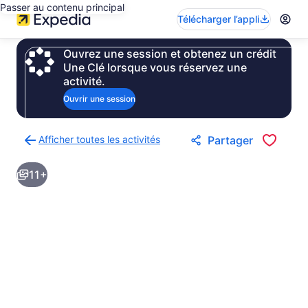
Passer au contenu principal
Télécharger l’appli
Ouvrez une session et obtenez un crédit
Une Clé lorsque vous réservez une
activité.
Ouvrir une session
Afficher toutes les activités
Partager
Retour
à
11+
la
page
des
résultats
d’activités