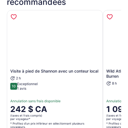
recommandées
Visite à pied de Shannon avec un conteur local
Wild Atlanti
S’ouvre dans un nouvel onglet
Burren
2 h
8 h
Exceptionnel
10
10 sur 10
1 avis
Annulation sans frais disponible
Annulation sa
Le
242 $ CA
Le
1 098
prix
prix
(taxes et frais compris)
(taxes et frais 
est
est
par voyageur*
par voyageur*
de 242 $ CA.
de 1 098 
* Profitez d’un prix inférieur en sélectionnant plusieurs
* Profitez d’un 
voyageurs.
voyageurs.