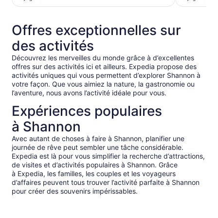
par
par
voyageur*
voyageur
* Profitez
* Profitez
Offres exceptionnelles sur
d’un
d’un
des activités
prix
prix
inférieur
inférieur
Découvrez les merveilles du monde grâce à d’excellentes
en
en
offres sur des activités ici et ailleurs. Expedia propose des
sélectionnant
sélection
activités uniques qui vous permettent d’explorer Shannon à
plusieurs
plusieurs
votre façon. Que vous aimiez la nature, la gastronomie ou
voyageurs.
voyageurs
l’aventure, nous avons l’activité idéale pour vous.
Expériences populaires
à Shannon
Avec autant de choses à faire à Shannon, planifier une
journée de rêve peut sembler une tâche considérable.
Expedia est là pour vous simplifier la recherche d’attractions,
de visites et d’activités populaires à Shannon. Grâce
à Expedia, les familles, les couples et les voyageurs
d’affaires peuvent tous trouver l’activité parfaite à Shannon
pour créer des souvenirs impérissables.