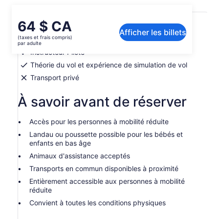
Inclusions et exclusions
Le
64 $ CA
Afficher les billets
prix
(taxes et frais compris)
Visite guidée du musée
est
par adulte
de 64 $ CA.
Instructeur Pilote
par
Théorie du vol et expérience de simulation de vol
adulte
Transport privé
À savoir avant de réserver
Accès pour les personnes à mobilité réduite
Landau ou poussette possible pour les bébés et
enfants en bas âge
Animaux d'assistance acceptés
Transports en commun disponibles à proximité
Entièrement accessible aux personnes à mobilité
réduite
Convient à toutes les conditions physiques