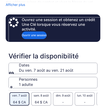
des célèbres avions de combat et vivez le frisson du vol
Afficher plus
virtuel lors de notre Aviation Discovery Tour, élu meilleure
journée d'Irlande en 2023. Que votre voyage de découverte
commence maintenant !
Ouvrez une session et obtenez un crédit
Une Clé lorsque vous réservez une
activité.
Ouvrir une session
Vérifier la disponibilité
Dates
Du ven. 7 août au ven. 21 août
Personnes
1 adulte
ven. 7 août
sam. 8 août
dim. 9 août
lun. 10 août
mar. 
64 $ CA
64 $ CA
-
-