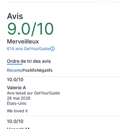
de 153 $ 
de
par
79 $ CA
adulte
et
Avis
le
9.0/10
9.0
prix
sur
actuel
10
est
Merveilleux
de
70 $ CA
614 avis GetYourGuide
Il
par
y
adulte
Ordre de tri des avis
a
614 avis
Récents
Positifs
Négatifs
sur
cette
10.0/10
activité.
10.0
Plus
Valerie A
sur
de
Avis laissé sur GetYourGuide
10
renseignements
28 mai 2026
sur
États-Unis
les
We loved it
avis
vérifiés
10.0/10
10.0