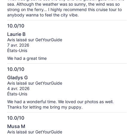
sea. Although the weather was so sunny, the wind was so
strong on the ferry… I highly recommend this cruise tour to
anybody wanna to feel the city vibe.
10.0/10
10.0
Laurie B
sur
Avis laissé sur GetYourGuide
10
7 avr. 2026
États-Unis
We had a great time
10.0/10
10.0
Gladys G
sur
Avis laissé sur GetYourGuide
10
4 avr. 2026
États-Unis
We had a wonderful time. We loved our photos as well.
Thanks for letting me bring my puppy.
10.0/10
10.0
Musa M
sur
Avis laissé sur GetYourGuide