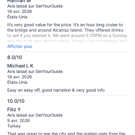
Hannah M
sur
Avis laissé sur GetYourGuide
10
19 avr. 2026
États-Unis
It’s very good value for the price. It’s an hour long cruise to
the bridge and around Alcatraz Island. They offered drinks
to sell if you wanted it. We went around 5:30PM on a Sunday
and the boat was almost empty. It was a fun experience and
I highly recommend it.
Afficher plus
8.0/10
8.0
Michael L K
sur
Avis laissé sur GetYourGuide
10
18 avr. 2026
États-Unis
Easy on easy off, good narration & very good info
10.0/10
10.0
Filiz Y
sur
Avis laissé sur GetYourGuide
10
9 avr. 2026
Turkey
That was great to see the city and the golden gate from the