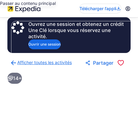
Passer au contenu principal
Télécharger l’appli
Ouvrez une session et obtenez un crédit
Une Clé lorsque vous réservez une
activité.
Ouvrir une session
Afficher toutes les activités
Partager
Retour
à
14+
la
page
des
résultats
d’activités