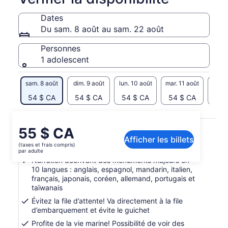
Dates
Du sam. 8 août au sam. 22 août
Personnes
1 adolescent
sam. 8 août
dim. 9 août
lun. 10 août
mar. 11 août
mer. 
54 $ CA
54 $ CA
54 $ CA
54 $ CA
54 
Inclusions et exclusions
Le
55 $ CA
Afficher les billets
prix
(taxes et frais compris)
Croisière de 60 minutes dans la baie
est
par adulte
de 55 $ CA.
Narration décrivant des monuments majeurs en
10 langues : anglais, espagnol, mandarin, italien,
par
français, japonais, coréen, allemand, portugais et
adulte
taïwanais
Évitez la file d’attente! Va directement à la file
d’embarquement et évite le guichet
Profite de la vie marine! Possibilité de voir des