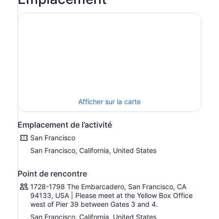
de mer historique de San Francisco, révélant la silhouette
fascinante de la ville. Détendez-vous confortablement,
avec des sièges intérieurs et extérieurs, et profitez d’une
narration complète, en 10 langues différentes, décrivant
les principaux points de repère au fur et à mesure de
votre passage. Profitez de notre WiFi gratuit.
Voyez des sites comme le Golden Gate Bridge, Alcatraz
et l’emblématique horizon de San Francisco au fur et à
mesure. Vous recevrez une carte souvenir gratuite,
disponible en 10 langues, et si vous avez faim, il y a un
Afficher sur la carte
comptoir comptant complet à bord avec nourriture et
boissons.
Emplacement de l’activité
San Francisco
San Francisco, California, United States
Point de rencontre
1728-1798 The Embarcadero, San Francisco, CA
94133, USA | Please meet at the Yellow Box Office
west of Pier 39 between Gates 3 and 4.
San Francisco, California, United States