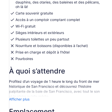
dauphins, des otaries, des baleines et des pélicans,
oh là là!
Carte souvenir gratuite
Accès à un comptoir comptant complet
Wi-Fi gratuit
Sièges intérieurs et extérieurs
Plusieurs toilettes un peu partout
Nourriture et boissons (disponibles à l’achat)
Prise en charge et dépôt à l’hôtel
Pourboires
À quoi s’attendre
Profitez d’un voyage de 1 heure le long du front de mer
historique de San Francisco et découvrez l’histoire
palpitante de la baie de San Francisco, avec tout le son
et la gloire qu’elle mérite.
Afficher plus
Cette incroyable croisière dans la baie vous fait passer
devant les célèbres otaries de PIER 39 et le long du front
Emplacement