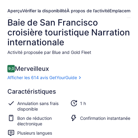
Aperçu
Vérifier la disponibilité
À propos de l’activité
Emplacement
Baie de San Francisco
croisière touristique Narration
internationale
Activité proposée par Blue and Gold Fleet
Avis
Merveilleux
9,0
9,0 sur 10 –
Afficher les 614 avis GetYourGuide
Merveilleux
Caractéristiques
9.0
9.0 sur 10
Afficher les
Annulation sans frais
1 h
614 avis
disponible
GetYourGuide
Bon de réduction
Confirmation instantanée
électronique
Plusieurs langues