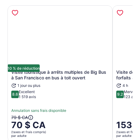
10 % de réduction
Visite touristique à arrêts multiples de Big Bus
Visite de la
S’ouvre dans un nouvel onglet
à San Francisco en bus à toit ouvert
forfaits aud
1 jour ou plus
4 h
Excellent
Merveill
8.6
9.2
8.6 sur 10
9.2 sur 10
1 519 avis
123 avis
Annulation sans frais disponible
Le
79 $ CA
70 $ CA
Le
153 
prix
prix
antérieur
(taxes et frais compris)
(taxes et frais 
est
était
par adulte
par adulte