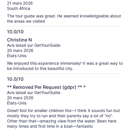
10
21 mars 2026
South Africa
The tour guide was great. He seemed knowledgeable about
the areas we visited
10.0/10
10.0
Christine N
sur
Avis laissé sur GetYourGuide
10
20 mars 2026
États-Unis
We enjoyed this experience immensely! It was a great way to
be introduced to this beautiful city.
10.0/10
10.0
** Removed Per Request (gdpr) ** *
sur
Avis laissé sur GetYourGuide
10
20 mars 2026
États-Unis
Great! Not for smaller children tho—I think it sounds fun but
mostly they try to run and their parents say a lot of “no”.
Other than that—amazing view from the water. Been here
many times and first time in a boat—fantastic