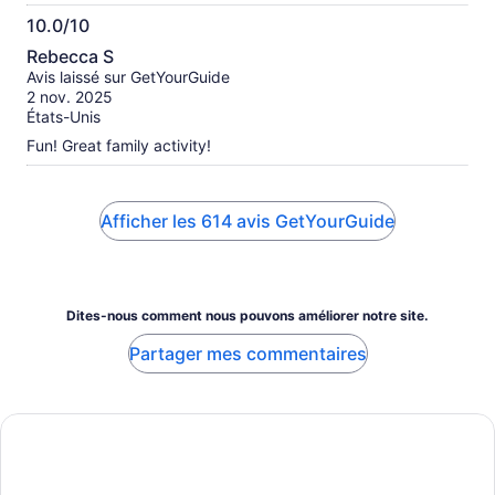
10.0/10
10.0
Rebecca S
sur
Avis laissé sur GetYourGuide
10
2 nov. 2025
États-Unis
Fun! Great family activity!
Afficher les 614 avis GetYourGuide
Dites-nous comment nous pouvons améliorer notre site.
Partager mes commentaires