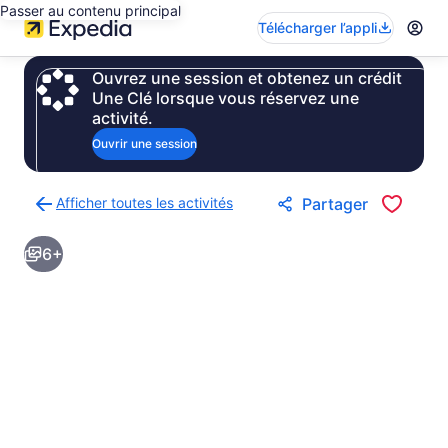
Passer au contenu principal
Télécharger l’appli
Ouvrez une session et obtenez un crédit
Une Clé lorsque vous réservez une
activité.
Ouvrir une session
Afficher toutes les activités
Partager
Retour
à
6+
la
page
des
résultats
d’activités