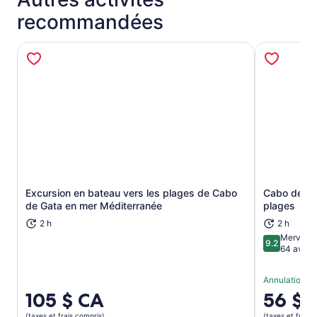
recommandées
Excursion en bateau vers les plages de Cabo
Cabo de Gat
S’ouvre dans un nouvel onglet
de Gata en mer Méditerranée
plages
2 h
2 h
Merveill
9.2
9.2 sur 10
64 avis
Annulation sa
Le
105 $ CA
Le
56 $ 
prix
prix
(taxes et frais compris)
(taxes et frais 