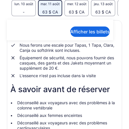
lun. 10 août
mar. 11 août
mer. 12 août
jeu. 13 août
ven. 
-
63 $ CA
63 $ CA
63 $ CA
63 
Inclusions et exclusions
Afficher les billets
Nous ferons une escale pour Tapas, 1 Tapa, Clara,
Canja ou softdrink sont incluses.
Équipement de sécurité, nous pouvons fournir des
casques, des gants et des Jakets moyennant un
supplément de 20 €.
L'essence n'est pas incluse dans la visite
À savoir avant de réserver
Déconseillé aux voyageurs avec des problèmes à la
colonne vertébrale
Déconseillé aux femmes enceintes
Déconseillé aux voyageurs avec des problèmes
cardiovasculaires