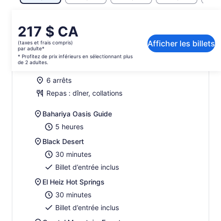
Le
217 $ CA
prix
Itinéraire d’activité
Afficher les billets
(taxes et frais compris)
est
par adulte*
de 217 $ CA.
* Profitez de prix inférieurs en sélectionnant plus
de 2 adultes.
Jour 1 :
par
adulte*
6 arrêts
* Profitez
Repas : dîner, collations
de
prix
Bahariya Oasis Guide
inférieurs
en
5 heures
sélectionnant
Black Desert
plus
30 minutes
de
2 adultes.
Billet d’entrée inclus
El Heiz Hot Springs
30 minutes
Billet d’entrée inclus