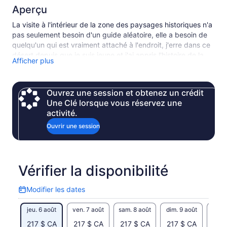
Aperçu
La visite à l'intérieur de la zone des paysages historiques n'a
pas seulement besoin d'un guide aléatoire, elle a besoin de
quelqu'un qui est vraiment attaché à l'endroit, j'erre dans ce
désert depuis que je suis jeune et j'ai appris l'histoire de la
Afficher plus
région par une longue expérience. si j'ai l'honneur de
présenter le désert noir et blanc à nos invités, nous
donnerons le meilleur de notre mieux pour leur faire ressentir
Ouvrez une session et obtenez un crédit
et apprécier la beauté du lieu et de ses environs, à la fois
Une Clé lorsque vous réservez une
culturels et géographiques.
activité.
Ouvrir une session
Vérifier la disponibilité
Modifier les dates
Modifier
les
jeu. 6 août
ven. 7 août
sam. 8 août
dim. 9 août
lun. 
dates
217 $ CA
217 $ CA
217 $ CA
217 $ CA
217