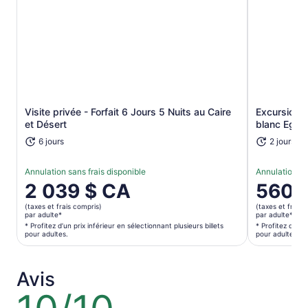
S’ouvre dans un nouvel onglet
Visite privée - Forfait 6 Jours 5 Nuits au Caire
Excursion d
et Désert
blanc Egyp
6 jours
2 jours
Annulation sans frais disponible
Annulation sa
Le
2 039 $ CA
Le
560 
prix
prix
(taxes et frais compris)
(taxes et frais 
est
est
par adulte*
par adulte*
de 2 039 $ CA.
de 560 $ 
* Profitez d’un prix inférieur en sélectionnant plusieurs billets
* Profitez d’un p
pour adultes.
pour adultes.
par
par
adulte*
adulte*
* Profitez
* Profitez
Avis
d’un
d’un
10
prix
prix