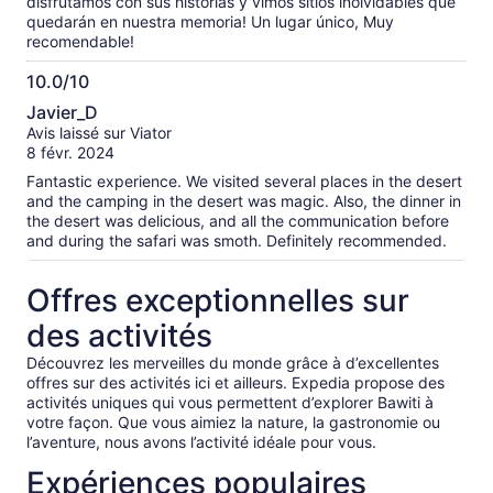
disfrutamos con sus historias y vimos sitios inolvidables que
quedarán en nuestra memoria! Un lugar único, Muy
recomendable!
10.0/10
10.0
Javier_D
sur
Avis laissé sur Viator
10
8 févr. 2024
Fantastic experience. We visited several places in the desert
and the camping in the desert was magic. Also, the dinner in
the desert was delicious, and all the communication before
and during the safari was smoth. Definitely recommended.
Offres exceptionnelles sur
des activités
Découvrez les merveilles du monde grâce à d’excellentes
offres sur des activités ici et ailleurs. Expedia propose des
activités uniques qui vous permettent d’explorer Bawiti à
votre façon. Que vous aimiez la nature, la gastronomie ou
l’aventure, nous avons l’activité idéale pour vous.
Expériences populaires