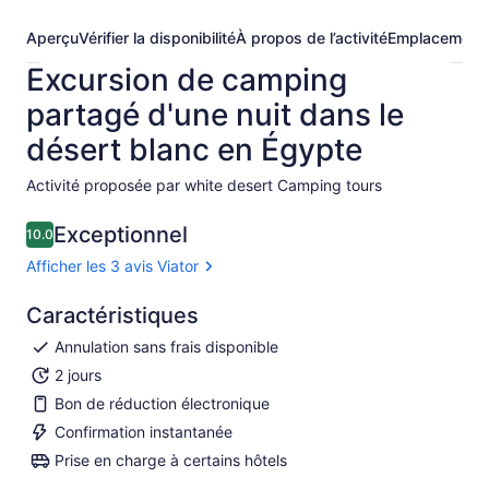
Aperçu
Vérifier la disponibilité
À propos de l’activité
Emplacement
Excursion de camping
partagé d'une nuit dans le
désert blanc en Égypte
Activité proposée par white desert Camping tours
Exceptionnel
10.0
10.0 sur 10
Afficher les 3 avis Viator
Caractéristiques
Annulation sans frais disponible
2 jours
Bon de réduction électronique
Confirmation instantanée
Prise en charge à certains hôtels