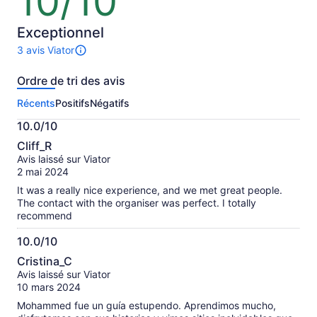
10/10
sur
inférieur
inférieur
10
en
en
sélectionnant
sélection
Exceptionnel
plusieurs
plusieurs
3 avis Viator
Il
billets
billets
y
pour
pour
Ordre de tri des avis
a
adultes.
adultes.
3 avis
Récents
Positifs
Négatifs
sur
cette
10.0/10
activité.
10.0
Plus
Cliff_R
sur
de
Avis laissé sur Viator
10
renseignements
2 mai 2024
sur
It was a really nice experience, and we met great people.
les
The contact with the organiser was perfect. I totally
avis
recommend
vérifiés
10.0/10
10.0
Cristina_C
sur
Avis laissé sur Viator
10
10 mars 2024
Mohammed fue un guía estupendo. Aprendimos mucho,