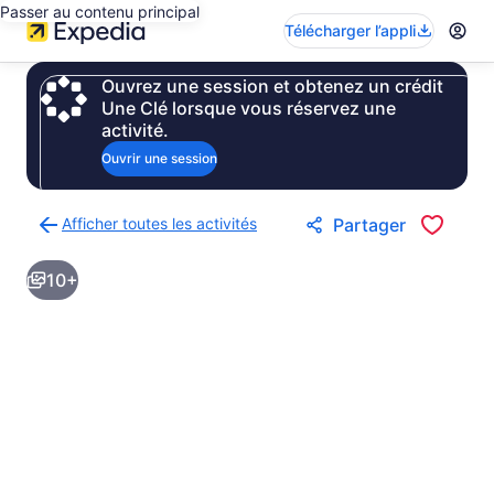
Passer au contenu principal
Télécharger l’appli
Ouvrez une session et obtenez un crédit
Une Clé lorsque vous réservez une
activité.
Ouvrir une session
Afficher toutes les activités
Partager
Retour
à
10+
la
page
des
résultats
d’activités