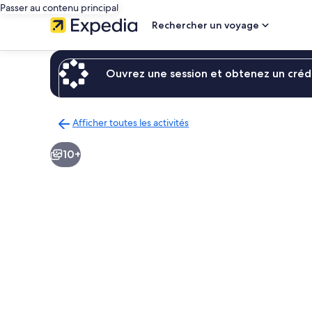
Passer au contenu principal
Rechercher un voyage
Ouvrez une session et obtenez un crédi
Afficher toutes les activités
Retour
à
10+
la
page
des
résultats
d’activités