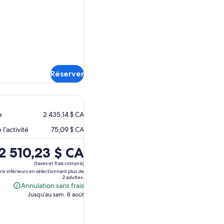
frais
Réserver
e
2 435,14 $ CA
l’activité
75,09 $ CA
Le
2 510,23 $ CA
prix
(taxes et frais compris)
est
prix inférieurs en sélectionnant plus de
2 adultes.
de 2 510,23 $ CA.
Annulation sans frais
Annulation
Jusqu’au sam. 8 août
sans
frais