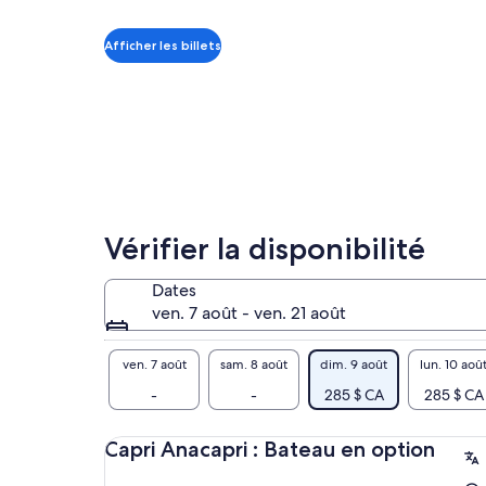
vou
de 285 $ CA.
Viator
les
par
sa 
Afficher les billets
adulte
de 
la 
exp
bou
Que
à l
vis
ple
Vérifier la disponibilité
Dates
ven. 7 août - ven. 21 août
ven. 7 août
sam. 8 août
dim. 9 août
lun. 10 aoû
-
-
285 $ CA
285 $ CA
Capri Anacapri : Bateau en option