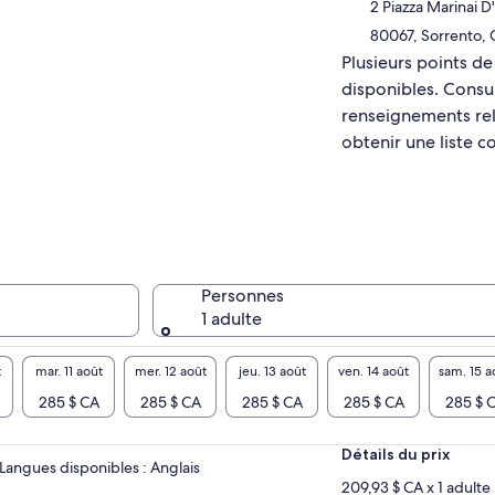
s emmènera dans un voyage à travers toutes
2 Piazza Marinai D'
 parties de l’île, vous permettant de découvrir
80067, Sorrento, 
beauté à la fois depuis la mer et la terre, le tout
Plusieurs points d
manière détendue et sans stress. Échappez à
disponibles. Consul
foule et vivez une expérience plus intime en
lorant les paysages époustouflants de l'île, les
renseignements rela
tiques de luxe et les vues à couper le souffle.
obtenir une liste c
 vous soyez en visite pour la première fois ou
a recherche d’une expérience raffinée, cette
ite offre le moyen idéal de vous plonger
inement dans la magie de Capri.
Personnes
1 adulte
t
mar. 11 août
mer. 12 août
jeu. 13 août
ven. 14 août
sam. 15 a
285 $ CA
285 $ CA
285 $ CA
285 $ CA
285 $ 
Détails du prix
Langues disponibles : Anglais
209,93 $ CA x 1 adulte