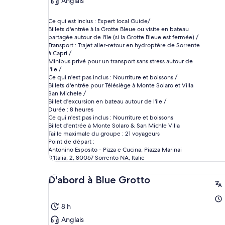
Anglais
Ce qui est inclus : Expert local Guide/
Billets d'entrée à la Grotte Bleue ou visite en bateau
partagée autour de l'île (si la Grotte Bleue est fermée) /
Transport : Trajet aller-retour en hydroptère de Sorrente
à Capri /
Minibus privé pour un transport sans stress autour de
l'île /
Ce qui n'est pas inclus : Nourriture et boissons /
Billets d'entrée pour Télésiège à Monte Solaro et Villa
San Michele /
Billet d'excursion en bateau autour de l'île /
Durée : 8 heures
Ce qui n'est pas inclus : Nourriture et boissons
Billet d'entrée à Monte Solaro & San Michle Villa
Taille maximale du groupe : 21 voyageurs
Point de départ :
Antonino Esposito - Pizza e Cucina, Piazza Marinai
D'Italia, 2, 80067 Sorrento NA, Italie
D'abord à Blue Grotto
8 h
Anglais