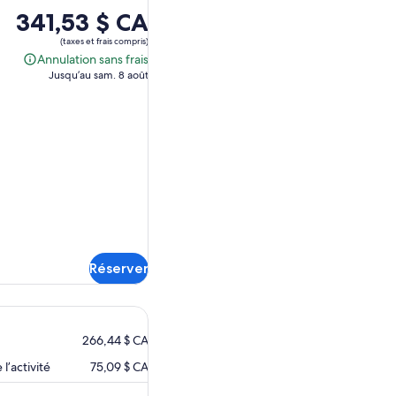
Le
341,53 $ CA
prix
(taxes et frais compris)
est
Annulation sans frais
Annulation
de 341,53 $ CA.
Jusqu’au sam. 8 août
sans
frais
Réserver
266,44 $ CA
l’activité
75,09 $ CA