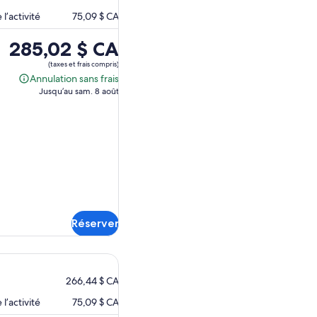
l’activité
75,09 $ CA
Le
285,02 $ CA
prix
(taxes et frais compris)
est
Annulation sans frais
Annulation
de 285,02 $ CA.
Jusqu’au sam. 8 août
sans
frais
Réserver
266,44 $ CA
l’activité
75,09 $ CA