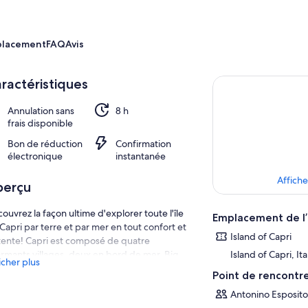
placement
FAQ
Avis
ractéristiques
Annulation sans
8 h
frais disponible
Bon de réduction
Confirmation
électronique
instantanée
Affiche
perçu
ouvrez la façon ultime d'explorer toute l'île
Emplacement de l’
Capri par terre et par mer en tout confort et
Island of Capri
ente! Capri est composé de quatre
rmants villages, deux en bord de mer, Big
Island of Capri, Ita
icher plus
ina et Small Marina, et deux sur les
Point de rencontr
tagnes, Capri et Anacapri. Lors de cette
Antonino Esposito 
ite exclusive, le Guide Expert Mondo Guide