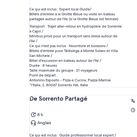
Ce qui est inclus : Expert local Guide/
Billets d'entrée à la Grotte Bleue ou visite en bateau
partagée autour de l'île (si la Grotte Bleue est fermée)
Transport : Trajet aller-retour en hydroptère de Sorrente
à Capri /
Minibus privé pour un transport sans stress autour de
l'île /
Ce qui n'est pas inclus : Nourriture et boissons /
Billets d'entrée pour Télésiège à Monte Solaro et Villa
San Michele /
Billet d'excursion en bateau autour de l'île /
Durée : 8 heures
Taille maximale du groupe : 21 voyageurs
Point de départ :
Antonino Esposito - Pizza e Cucina, Piazza Marinai
D'Italia, 2, 80067 Sorrento NA, Italie
De Sorrento Partagé
8 h
Anglais
Ce qui est inclus : Guide professionnel local expert /