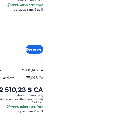
est
Annulation sans frais
Annulation
de 478,79 $ CA.
Jusqu’au sam. 8 août
sans
frais
Réserver
e
2 435,14 $ CA
l’activité
75,09 $ CA
Le
2 510,23 $ CA
prix
(taxes et frais compris)
est
prix inférieurs en sélectionnant plus de
2 adultes.
de 2 510,23 $ CA.
Annulation sans frais
Annulation
Jusqu’au sam. 8 août
sans