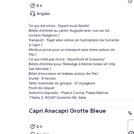
8 h
Anglais
Ce qui est inclus : Expert local Guide/
Billets d’entrée au Jardin Auguste avec vue sur les
rochers Faraglioni /
Transport : Trajet aller-retour en hydroptère de Sorrente
à Capri /
Minibus privé pour un transport sans stress autour de
l'île /
Ce qui n'est pas inclus : Nourriture et boissons/
Billets d'entrée pour Télésiège à Monte Solaro et Villa
San Michele /
Billet d'excursion en bateau autour de l'île/
Durée : 8 heures
Taille maximale du groupe : 21 voyageurs
Point de départ :
Antonino Esposito - Pizza e Cucina, Piazza Marinai
D'Italia, 2, 80067 Sorrento NA, Italie
Capri Anacapri Grotte Bleue
8 h