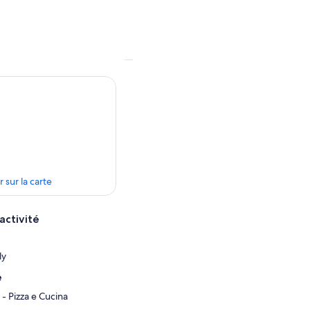
r sur la carte
activité
ly
e
- Pizza e Cucina