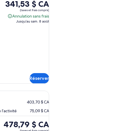
Le
341,53 $ CA
prix
(taxes et frais compris)
est
Annulation sans frais
Annulation
de 341,53 $ CA.
Jusqu’au sam. 8 août
sans
frais
Réserver
403,70 $ CA
l’activité
75,09 $ CA
Le
478,79 $ CA
prix
(taxes et frais compris)