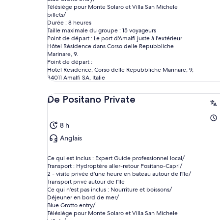
Télésiège pour Monte Solaro et Villa San Michele
billets/
Durée : 8 heures
Taille maximale du groupe : 15 voyageurs
Point de départ : Le port d'Amalfi juste à l'extérieur
Hôtel Résidence dans Corso delle Repubbliche
Marinare, 9.
Point de départ :
Hotel Residence, Corso delle Repubbliche Marinare, 9,
84011 Amalfi SA, Italie
De Positano Private
8 h
Anglais
Ce qui est inclus : Expert Guide professionnel local/
Transport : Hydroptère aller-retour Positano-Capri/
2 - visite privée d'une heure en bateau autour de l'île/
Transport privé autour de l'île
Ce qui n'est pas inclus : Nourriture et boissons/
Déjeuner en bord de mer/
Blue Grotto entry/
Télésiège pour Monte Solaro et Villa San Michele