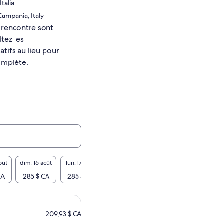
Italia
Campania, Italy
e rencontre sont
tez les
tifs au lieu pour
omplète.
oût
dim. 16 août
lun. 17 août
mar. 18 août
mer. 19 août
jeu. 20
CA
285 $ CA
285 $ CA
285 $ CA
285 $ CA
285 
209,93 $ CA