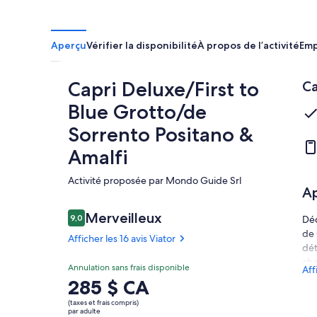
Aperçu
Vérifier la disponibilité
À propos de l’activité
Em
Capri Deluxe/First to
Ca
Blue Grotto/de
Sorrento Positano &
Amalfi
Activité proposée par Mondo Guide Srl
A
Avis
Merveilleux
9,0
Déc
9,0 sur 10 –
de 
Afficher les 16 avis Viator
dét
cha
Merveilleux
Annulation sans frais disponible
Aff
9.0
9.0 sur 10
Mar
Le
285 $ CA
Afficher
mon
prix
les
(taxes et frais compris)
vis
est
par adulte
16 avis