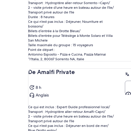
Transport : Hydroptère aller-retour Sorrento –Capri/
2 - visite privée d'une heure en bateau autour de l'île/
Transport privé autour de l'île
Durée : 8 heures
Ce qui n'est pas inclus : Déjeuner, Nourriture et
boissons/
Billets d’entrée à la Grotte Bleue/
Billets d'entrée pour Télésiège à Monte Solaro et Villa
San Michele
Taille maximale du groupe : 15 voyageurs
Point de départ :
Antonino Esposito - Pizza e Cucina, Piazza Marinai
D'Italia, 2, 80067 Sorrento NA, Italie
De Amalfi Private
8 h
Anglais
Ce qui est inclus : Expert Guide professionnel local/
Transport : Hydroptère aller-retour Amalfi-Capri/
2 - visite privée d'une heure en bateau autour de l'île/
Transport privé autour de l'île
Ce qui n'est pas inclus : Déjeuner en bord de mer/
Blue Grotto entry/