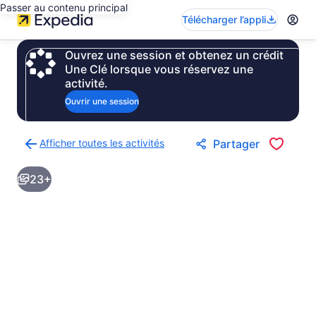
Passer au contenu principal
Télécharger l’appli
Ouvrez une session et obtenez un crédit
Une Clé lorsque vous réservez une
activité.
Ouvrir une session
Afficher toutes les activités
Partager
Retour
à
23+
la
page
des
résultats
d’activités