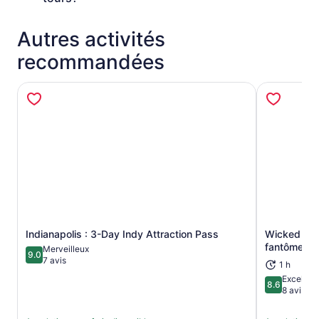
Autres activités
recommandées
Indianapolis : 3-Day Indy Attraction Pass
Wicked Wrai
S’ouvre dans un nouvel onglet
fantômes d’
Merveilleux
9.0
9.0 sur 10
7 avis
1 h
Excellent
8.6
8.6 sur 10
8 avis