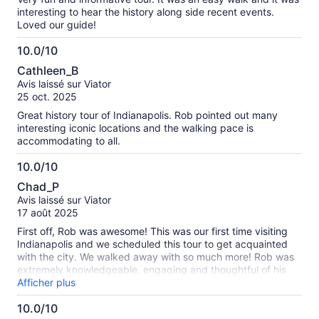
les
interesting to hear the history along side recent events.
avis
Loved our guide!
vérifiés
10.0/10
10.0
Cathleen_B
sur
Avis laissé sur Viator
10
25 oct. 2025
Great history tour of Indianapolis. Rob pointed out many
interesting iconic locations and the walking pace is
accommodating to all.
10.0/10
10.0
Chad_P
sur
Avis laissé sur Viator
10
17 août 2025
First off, Rob was awesome! This was our first time visiting
Indianapolis and we scheduled this tour to get acquainted
with the city. We walked away with so much more! Rob was
extremely knowledgeable, engaging and thoughtful of his
guests. The sports and folklore stories were fascinating. He
Afficher plus
offered suggestions of other places in the city to visit and
10.0/10
welcomed us to message him for anything we may have