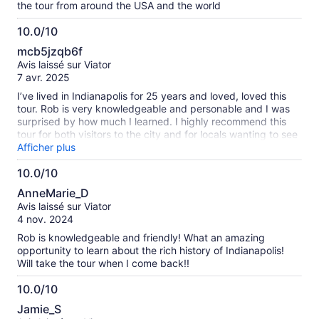
the tour from around the USA and the world
10.0/10
10.0
mcb5jzqb6f
sur
Avis laissé sur Viator
10
7 avr. 2025
I’ve lived in Indianapolis for 25 years and loved, loved this
tour. Rob is very knowledgeable and personable and I was
surprised by how much I learned. I highly recommend this
tour for both visitors to the city and for locals wanting to see
their city with new eyes.
Afficher plus
10.0/10
10.0
AnneMarie_D
sur
Avis laissé sur Viator
10
4 nov. 2024
Rob is knowledgeable and friendly! What an amazing
opportunity to learn about the rich history of Indianapolis!
Will take the tour when I come back!!
10.0/10
10.0
Jamie_S
sur