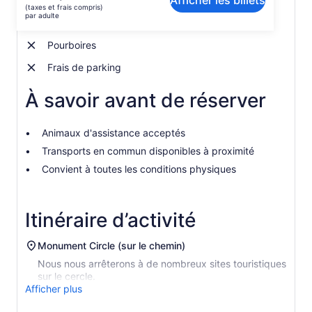
Afficher les billets
prix
(taxes et frais compris)
est
par adulte
Visite guidée à pied
de 77 $ CA.
par
Pourboires
adulte
Frais de parking
À savoir avant de réserver
Animaux d'assistance acceptés
Transports en commun disponibles à proximité
Convient à toutes les conditions physiques
Itinéraire d’activité
Monument Circle (sur le chemin)
Nous nous arrêterons à de nombreux sites touristiques
sur le cercle.
Afficher plus