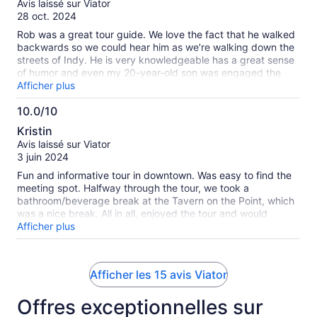
Avis laissé sur Viator
10
28 oct. 2024
Rob was a great tour guide. We love the fact that he walked
backwards so we could hear him as we’re walking down the
streets of Indy. He is very knowledgeable has a great sense
of humor and even my 20-year-old son was engaged the
whole time. We would definitely recommend Rob and his tour
Afficher plus
to, anyone visiting Indy. This is something great for a family
10.0/10
to do that doesn’t involve seeing a sports team or alcohol
10.0
and you get to learn a little little bit about Indy history
Kristin
definitely a bonus ! Rob has great recommendations of
sur
Avis laissé sur Viator
restaurants and other activities to do while in Indy. He is
10
3 juin 2024
definitely a wealth of information. Jamie and family
Fun and informative tour in downtown. Was easy to find the
meeting spot. Halfway through the tour, we took a
bathroom/beverage break at the Tavern on the Point, which
was a nice break. All in all, enjoyed the tour and would
recommend.
Afficher plus
Afficher les 15 avis Viator
Offres exceptionnelles sur