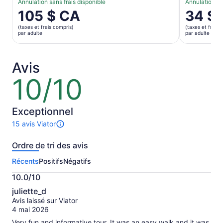
Annulation sans frais disponible
Annulation sa
Le
105 $ CA
Le
34 $
prix
prix
(taxes et frais compris)
(taxes et frais 
est
est
par adulte
par adulte
de 105 $ CA.
de 34 $ C
par
par
adulte
adulte
Avis
10/10
10
sur
10
Exceptionnel
15 avis Viator
Il
y
Ordre de tri des avis
a
15 avis
Récents
Positifs
Négatifs
sur
cette
10.0/10
activité.
10.0
Plus
juliette_d
sur
de
Avis laissé sur Viator
10
renseignements
4 mai 2026
sur
Very fun and informative tour. It was an easy walk and it was