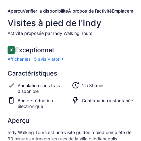
Aperçu
Vérifier la disponibilité
À propos de l’activité
Emplacement
Visites à pied de l'Indy
Activité proposée par Indy Walking Tours
Avis
Exceptionnel
10
10 sur 10 –
Afficher les 15 avis Viator
Exceptionnel
Caractéristiques
10.0
10.0 sur 10
Afficher
Annulation sans frais
1 h 30 min
les
disponible
15 avis
Viator
Bon de réduction
Confirmation instantanée
électronique
Aperçu
Indy Walking Tours est une visite guidée à pied complète de
90 minutes à travers les rues de la ville d'Indianapolis.