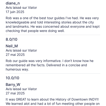
10.0
forgotten from the tour. I would highly recommend this tour!
diane_n
sur
Avis laissé sur Viator
10
17 juin 2025
Rob was a one of the best tour guides I've had. He was very
knowledgeable and told interesting stories about the city
and landmarks. He was concerned about everyone and kept
checking that people were doing well.
8.0/10
8.0
Neil_M
sur
Avis laissé sur Viator
10
27 mai 2025
Rob our guide was very informative. I don’t know how he
remembered all the facts. Delivered in a concise and
humerous way.
10.0/10
10.0
Barry_W
sur
Avis laissé sur Viator
10
27 mai 2025
It was GREAT to learn about the History of Downtown INDY!!
We learned alot and had a lot of fun meeting other people on