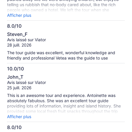
telling us rubbish that no-body cared about, like the rich
people who owned a hotel. We left the tour when she
scolded a group of sweet school girls playing in the Maera.
Afficher plus
The only positive point and why I give 2 stars is that they
8.0/10
promptly refund us.
8.0
Steven_F
sur
Avis laissé sur Viator
10
28 juill. 2026
The tour guide was excellent, wonderful knowledge and
friendly and professional Vetea was the guide to use
10.0/10
10.0
John_T
sur
Avis laissé sur Viator
10
25 juill. 2026
This is an awesome tour and experience. Antoinette was
absolutely fabulous. She was an excellent tour guide
providing lots of information, insight and island history. She
provided some local fresh fruit snacks throughout the trip
which were absolutely delicious and a treat in themselves.
Afficher plus
The whole experience was memorable, funny and delightful.
8.0/10
Antoinette, Thank You for some very delightful memories