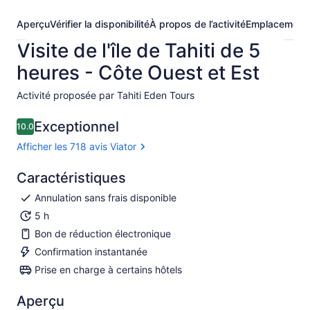
Aperçu
Vérifier la disponibilité
À propos de l’activité
Emplacement
Visite de l'île de Tahiti de 5
heures - Côte Ouest et Est
Activité proposée par Tahiti Eden Tours
Exceptionnel
10.0
10.0 sur 10
Afficher les 718 avis Viator
Caractéristiques
Annulation sans frais disponible
5 h
Bon de réduction électronique
Confirmation instantanée
Prise en charge à certains hôtels
Aperçu