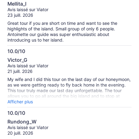
8.0
while celebrating our 25th wedding anniversary. You will
Mellita_I
forever be in our hearts.
sur
Avis laissé sur Viator
10
23 juill. 2026
Great tour if you are short on time and want to see the
highlights of the island. Small group of only 6 people.
Antoinette our guide was super enthusiastic about
introducing us to her island.
10.0/10
10.0
Victor_G
sur
Avis laissé sur Viator
10
21 juill. 2026
My wife and I did this tour on the last day of our honeymoon,
as we were getting ready to fly back home in the evening.
This tour truly made our last day unforgettable. The tour
allows you to go all around the big island and to stop at
beautiful spots along the way. It was a perfect way for us to
Afficher plus
see as much of Tahiti as possible in just a day!
10.0/10
10.0
Rundong_W
sur
Avis laissé sur Viator
10
20 juill. 2026