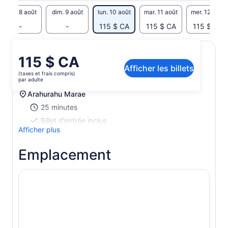
trafic.
sam. 8 août
dim. 9 août
lun. 10 août
mar. 11 août
mer. 12 août
IL N'Y A PAS DE BAIGNADE PENDANT CETTE VISITE - PAS
D'ACCÈS EN FAUTEUIL ROULANT - PAS DE DÉJEUNER
-
-
115 $ CA
115 $ CA
115 $ CA
Le
115 $ CA
Afficher les billets
prix
Itinéraire d’activité
(taxes et frais compris)
est
par adulte
de 115 $ CA.
Arahurahu Marae
par
25 minutes
adulte
Billet d’entrée inclus
Afficher plus
Emplacement