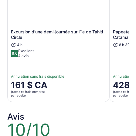
Excursion d'une demi-journée sur l'île de Tahiti
Papeete Ex
S’ouvre dans un nouvel onglet
Circle
Catamaran
4 h
8 h 30 mi
Excellent
8.6
8.6 sur 10
4 avis
Annulation sans frais disponible
Annulation sa
Le
161 $ CA
Le
428 
prix
prix
(taxes et frais compris)
(taxes et frais 
est
est
par adulte
par adulte
de 161 $ CA.
de 428 $ 
par
par
adulte
adulte
Avis
10/10
10
sur