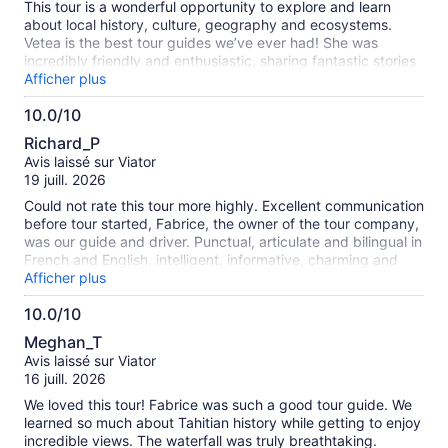
This tour is a wonderful opportunity to explore and learn
about local history, culture, geography and ecosystems.
Vetea is the best tour guides we’ve ever had! She was
incredibly friendly and enthusiastic, sharing fantastic stories
and a wealth of knowledge throughout the tour. We really
Afficher plus
enjoyed the experience and would highly recommend it to
10.0/10
anyone visiting Tahiti.
10.0
Richard_P
sur
Avis laissé sur Viator
10
19 juill. 2026
Could not rate this tour more highly. Excellent communication
before tour started, Fabrice, the owner of the tour company,
was our guide and driver. Punctual, articulate and bilingual in
French and English, intelligent, informative, charming and
caring. Even booked our table for dinner. Exceptional.
Afficher plus
10.0/10
10.0
Meghan_T
sur
Avis laissé sur Viator
10
16 juill. 2026
We loved this tour! Fabrice was such a good tour guide. We
learned so much about Tahitian history while getting to enjoy
incredible views. The waterfall was truly breathtaking.