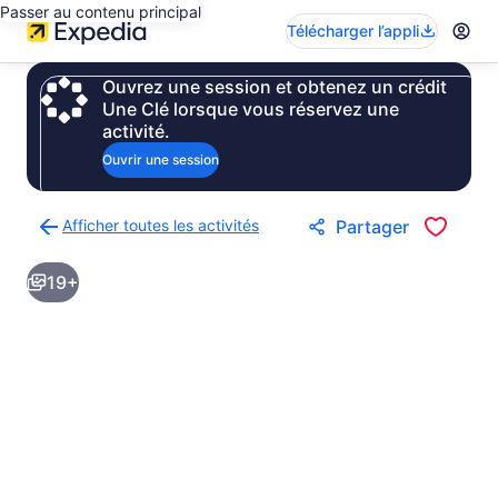
Passer au contenu principal
Télécharger l’appli
Ouvrez une session et obtenez un crédit
Une Clé lorsque vous réservez une
activité.
Ouvrir une session
Afficher toutes les activités
Partager
Retour
à
19+
la
page
des
résultats
d’activités