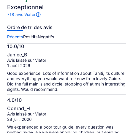
10
Exceptionnel
718 avis Viator
Il
y
Ordre de tri des avis
a
718 avis
Récents
Positifs
Négatifs
sur
cette
10.0/10
activité.
10.0
Plus
Janice_B
sur
de
Avis laissé sur Viator
10
renseignements
1 août 2026
sur
Good experience. Lots of information about Tahiti, its culture,
les
and everything you would want to know from lovely Guide.
avis
Did the full main island circle, stopping off at main interesting
vérifiés
sights. Would recommend.
4.0/10
4.0
Conrad_H
sur
Avis laissé sur Viator
10
28 juill. 2026
We experienced a poor tour guide, every question was
pushed away like we were annoying children, but enjoyed