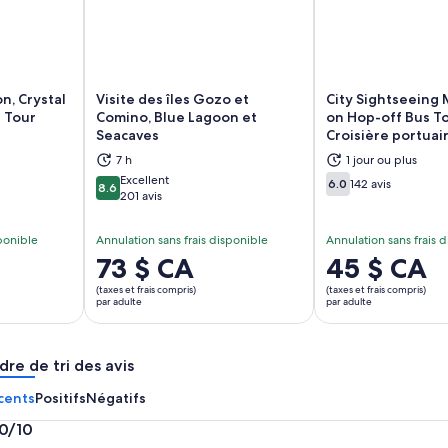
n, Crystal
Visite des îles Gozo et
City Sightseeing 
 Tour
Comino, Blue Lagoon et
on Hop-off Bus To
Seacaves
Croisière portuai
vre dans un nouvel onglet
S’ouvre dans un nouvel onglet
S’
7 h
1 jour ou plus
Excellent
6.0
142 avis
8.6
6.0 sur 10
8.6 sur 10
201 avis
sponible
Annulation sans frais disponible
Annulation sans frais 
Le
73 $ CA
Le
45 $ CA
prix
prix
(taxes et frais compris)
(taxes et frais compris)
est
est
par adulte
par adulte
de 73 $ CA.
de 45 $ CA.
par
par
dre de tri des avis
adulte
adulte
cents
Positifs
Négatifs
.0/10