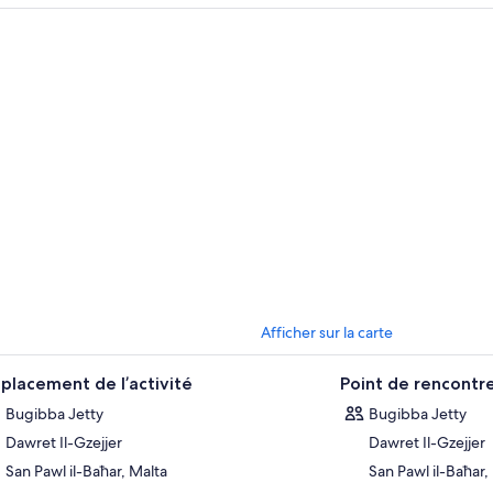
Afficher sur la carte
placement de l’activité
Point de rencontr
Bugibba Jetty
Bugibba Jetty
Dawret Il-Gzejjer
Dawret Il-Gzejjer
San Pawl il-Baħar, Malta
San Pawl il-Baħar,