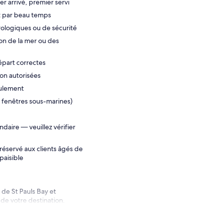
er arrivé, premier servi
nt par beau temps
rologiques ou de sécurité
ion de la mer ou des
épart correctes
non autorisées
eulement
e fenêtres sous-marines)
daire — veuillez vérifier
 réservé aux clients âgés de
paisible
 de St Pauls Bay et
 de votre destination.