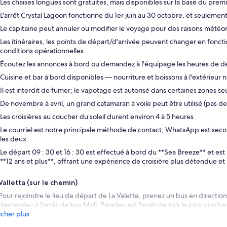
Les chaises longues sont gratuites, mais disponibles sur la base du premi
L'arrêt Crystal Lagoon fonctionne du 1er juin au 30 octobre, et seuleme
Le capitaine peut annuler ou modifier le voyage pour des raisons météo
Les itinéraires, les points de départ/d'arrivée peuvent changer en fonct
conditions opérationnelles
Écoutez les annonces à bord ou demandez à l'équipage les heures de d
Cuisine et bar à bord disponibles — nourriture et boissons à l'extérieur 
Il est interdit de fumer; le vapotage est autorisé dans certaines zones s
De novembre à avril, un grand catamaran à voile peut être utilisé (pas d
Les croisières au coucher du soleil durent environ 4 à 5 heures
Le courriel est notre principale méthode de contact; WhatsApp est secon
les deux
Le départ 09 : 30 et 16 : 30 est effectué à bord du **Sea Breeze** et est
**12 ans et plus**, offrant une expérience de croisière plus détendue et 
Valletta (sur le chemin)
Pour rejoindre le lieu de départ de La Valette, prenez un bus en direction
descendez à l'arrêt de bus Moll. Parades est l'arrêt de bus le plus proche
icher plus