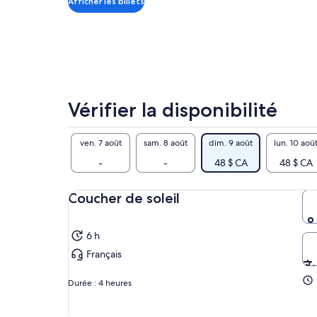
Afficher les billets
Pau
adulte
pho
Nou
bai
Cry
bat
ess
Vérifier la disponibilité
(di
per
ven. 7 août
sam. 8 août
dim. 9 août
lun. 10 aoû
Blu
-
-
48 $ CA
48 $ CA
dét
gli
exp
Coucher de soleil
Imp
Com
6 h
bl
Français
Au 
gro
Durée : 4 heures
roc
se 