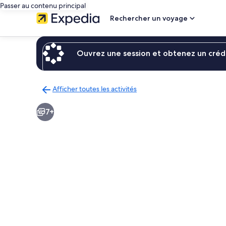
Passer au contenu principal
Rechercher un voyage
Ouvrez une session et obtenez un crédi
Afficher toutes les activités
Retour
à
7+
la
page
des
résultats
d’activités