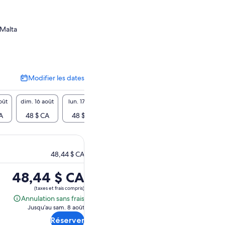
 Malta
Modifier les dates
Modifier
les
dates
oût
dim. 16 août
lun. 17 août
mar. 18 août
mer. 19 août
jeu. 20
A
48 $ CA
48 $ CA
48 $ CA
48 $ CA
48 $
48,44 $ CA
Le
48,44 $ CA
prix
(taxes et frais compris)
est
Annulation sans frais
Annulation
de 48,44 $ CA.
Jusqu’au sam. 8 août
sans
Réserver
frais