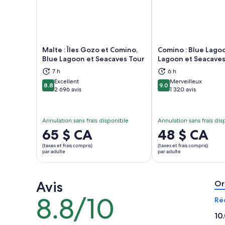
Malte : Îles Gozo et Comino,
Comino : Blue Lagoo
Blue Lagoon et Seacaves Tour
Lagoon et Seacaves
S’ouvre dans un nouvel onglet
S’ou
7 h
6 h
Excellent
Merveilleux
8.8
9.0
8.8 sur 10
9.0 sur 10
2 696 avis
1 320 avis
Annulation sans frais disponible
Annulation sans frais di
Le
65 $ CA
Le
48 $ CA
prix
prix
(taxes et frais compris)
(taxes et frais compris)
est
est
par adulte
par adulte
de 65 $ CA.
de 48 $ CA.
par
par
Avis
adulte
adulte
Or
8.8/10
8.8
Ré
sur
10
10