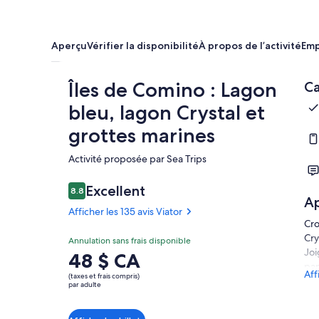
Aperçu
Vérifier la disponibilité
À propos de l’activité
Em
Îles de Comino : Lagon
Ca
bleu, lagon Crystal et
grottes marines
Activité proposée par Sea Trips
Excellent
8.8
8.8 sur 10
A
Afficher les 135 avis Viator
Cro
Cry
Annulation sans frais disponible
Joi
Le
48 $ CA
pan
prix
Aff
(taxes et frais compris)
Com
est
par adulte
lit
de 48 $ CA.
et 
par