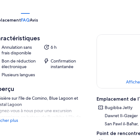
placement
FAQ
Avis
ractéristiques
Annulation sans
6 h
frais disponible
Bon de réduction
Confirmation
électronique
instantanée
Plusieurs langues
Affiche
perçu
isière sur l'île de Comino, Blue Lagoon et
Emplacement de l’
stal Lagoon
Bugibba Jetty
gnez-vous à nous pour une excursion
Dawret Il-Gzejjer
oramique en bateau de Bugibba à l'île de
icher plus
ino! Profitez d'une vue imprenable sur le
San Pawl il-Baħar,
toral de Malte, y compris les falaises, les grottes
Point de rencontr
les petites îles. En chemin, admirez l’île Saint-