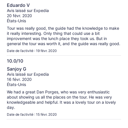
10.0
Eduardo V
sur
Avis laissé sur Expedia
10
20 févr. 2020
États-Unis
Tour was really good, the guide had the knowledge to make
it really interesting. Only thing that could use a bit
improvement was the lunch place they took us. But in
general the tour was worth it, and the guide was really good.
Date de l’activité : 19 févr. 2020
10.0/10
10.0
Sanjoy G
sur
Avis laissé sur Expedia
10
16 févr. 2020
États-Unis
We had a great Dan Porges, who was very enthusiastic
about showing us all the places on the tour. He was very
knowledgeable and helpful. It was a lovely tour on a lovely
day.
Date de l’activité : 15 févr. 2020