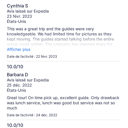
8.0
Cynthia S
sur
Avis laissé sur Expedia
10
23 févr. 2023
États-Unis
This was a great trip and the guides were very
knowledgeable. We had limited time for pictures as they
kept moving. The guides started talking before the entire
group could gather. The company has planned stops for
lunch and you only have the one option which was pricey.
Afficher plus
Date de l’activité : 22 févr. 2023
10.0/10
10.0
Barbara D
sur
Avis laissé sur Expedia
10
25 déc. 2022
États-Unis
Great tour! On time pick up, excellent guide. Only drawback
was lunch service, lunch was good but service was not so
much
Date de l’activité : 24 déc. 2022
10.0/10