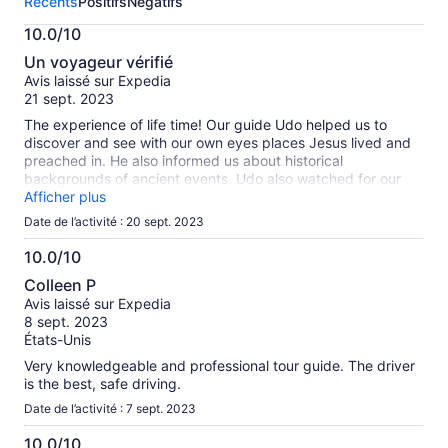
Récents
Positifs
Négatifs
sur
cette
10.0/10
activité.
10.0
Plus
Un voyageur vérifié
sur
de
Avis laissé sur Expedia
10
renseignements
21 sept. 2023
sur
The experience of life time! Our guide Udo helped us to
les
discover and see with our own eyes places Jesus lived and
avis
preached in. He also informed us about historical
vérifiés
backgrounds of ancient events. Udo also watched for our
group carefully and helped in eventual complications.
Afficher plus
Date de l’activité : 20 sept. 2023
10.0/10
10.0
Colleen P
sur
Avis laissé sur Expedia
10
8 sept. 2023
États-Unis
Very knowledgeable and professional tour guide. The driver
is the best, safe driving.
Date de l’activité : 7 sept. 2023
10.0/10