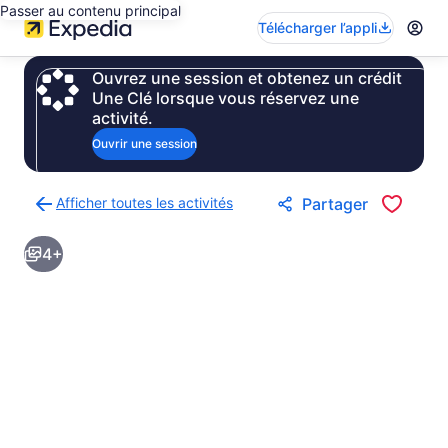
Passer au contenu principal
Télécharger l’appli
Ouvrez une session et obtenez un crédit
Une Clé lorsque vous réservez une
activité.
Ouvrir une session
Afficher toutes les activités
Partager
Retour
à
4+
la
page
des
résultats
d’activités