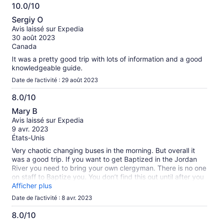
10.0/10
10.0
Sergiy O
sur
Avis laissé sur Expedia
10
30 août 2023
Canada
It was a pretty good trip with lots of information and a good
knowledgeable guide.
Date de l’activité : 29 août 2023
8.0/10
8.0
Mary B
sur
Avis laissé sur Expedia
10
9 avr. 2023
États-Unis
Very chaotic changing buses in the morning. But overall it
was a good trip. If you want to get Baptized in the Jordan
River you need to bring your own clergyman. There is no one
on staff to Baptize you. You don’t find this out until after you
have paid and dressed.
Afficher plus
Date de l’activité : 8 avr. 2023
8.0/10