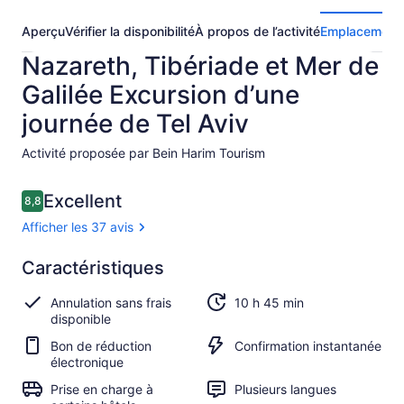
Aperçu
Vérifier la disponibilité
À propos de l’activité
Emplacement
Nazareth, Tibériade et Mer de
Galilée Excursion d’une
journée de Tel Aviv
Activité proposée par Bein Harim Tourism
Avis
Excellent
8,8
8,8 sur 10 –
Afficher les 37 avis
Excellent
Caractéristiques
8.8
8.8 sur 10
Afficher
Annulation sans frais
10 h 45 min
les 37 avis
disponible
Bon de réduction
Confirmation instantanée
électronique
Prise en charge à
Plusieurs langues