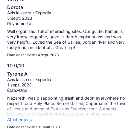
10.0
Dorota
sur
Avis laissé sur Expedia
10
5 sept. 2023
Royaume-Uni
Well organised, full of interesting sites. Our guide, Itamar, is
very knowledgeable, gave in-depth explanations and was
very helpful. Loved the Sea of Galilee, Jordan river and very
tasty lunch in a kibbutz. Great trip!
Date de l’activité : 4 sept. 2023
10.0/10
10.0
Tyrone A
sur
Avis laissé sur Expedia
10
1 sept. 2023
États-Unis
Nazareth, was disappointing trash and debri everywhere no
respect for a Holy Place. Sea of Galilee, Capernaum the town
of Jesus and home of Peter ans Excellent tour. Authentic
land view and breath taking landscape of what Jesus
actually saw. Here history transcends time. Great Experience
Afficher plus
to pause and thank our God in Heaven.
Date de l’activité : 31 août 2023