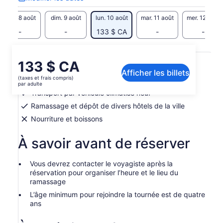
Modifier
les
sam. 8 août
dim. 9 août
lun. 10 août
mar. 11 août
mer. 12 août
dates
-
-
133 $ CA
-
-
Inclusions et exclusions
Le
133 $ CA
Afficher les billets
prix
(taxes et frais compris)
Guide touristique local
est
par adulte
de 133 $ CA.
Transport par véhicule climatisé neuf
par
Ramassage et dépôt de divers hôtels de la ville
adulte
Nourriture et boissons
À savoir avant de réserver
Vous devrez contacter le voyagiste après la
réservation pour organiser l’heure et le lieu du
ramassage
L’âge minimum pour rejoindre la tournée est de quatre
ans