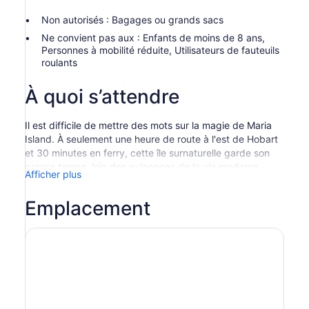
Non autorisés : Bagages ou grands sacs
Ne convient pas aux : Enfants de moins de 8 ans,
Personnes à mobilité réduite, Utilisateurs de fauteuils
roulants
À quoi s’attendre
Il est difficile de mettre des mots sur la magie de Maria
Island. À seulement une heure de route à l'est de Hobart
et 30 minutes en ferry, cette île surnaturelle garde son
propre temps, loin des exigences de la vie moderne.
Afficher plus
Dès que vous descendrez du traversier, vous
remarquerez le calme, la sauvagerie, le sens de l’histoire.
Emplacement
Il n’y a pas de véhicules ici, mais beaucoup de
circulation; l’île Maria abrite un grand nombre de
wombats, wallabies, oies du Cap Barren et diables de
Tasmanie qui se promènent librement autour de leur île
natale.
Explorez la colonie de Darlington, classée au patrimoine
mondial, un camp de prisonniers probationnaires