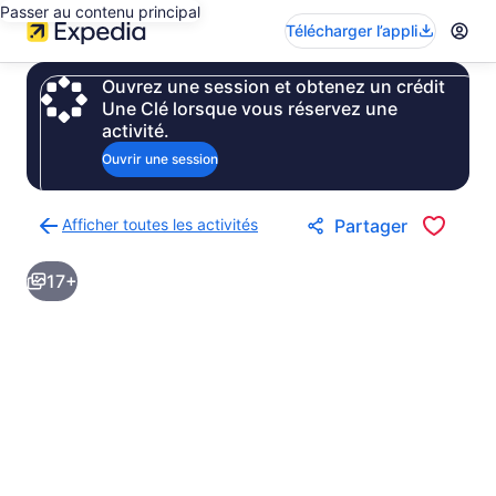
Passer au contenu principal
Télécharger l’appli
Ouvrez une session et obtenez un crédit
Une Clé lorsque vous réservez une
activité.
Ouvrir une session
Afficher toutes les activités
Partager
Retour
à
17+
la
page
des
résultats
d’activités