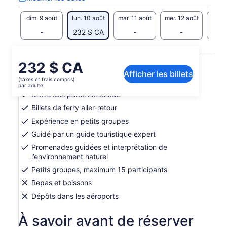
Modifier
les
dim. 9 août
lun. 10 août
mar. 11 août
mer. 12 août
jeu. 
dates
-
232 $ CA
-
-
Inclusions et exclusions
Le
232 $ CA
Afficher les billets
prix
(taxes et frais compris)
Transport aller-retour de Hobart à Hobart
est
par adulte
de 232 $ CA.
Droits des parcs nationaux
par
Billets de ferry aller-retour
adulte
Expérience en petits groupes
Guidé par un guide touristique expert
Promenades guidées et interprétation de
l’environnement naturel
Petits groupes, maximum 15 participants
Repas et boissons
Dépôts dans les aéroports
À savoir avant de réserver