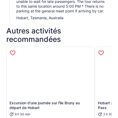
façon de vivre un endroit comme celui-ci est à pied, les
unable to wait for late passengers. The tour returns
to this same location around 5:00 PM * There is no
yeux ouverts et une légère empreinte sur un paysage qui
parking at the general meet point if arriving by car.
mérite d’être protégé. Nos guides guident chaque étape
avec ce même respect – pour l’île, sa faune et les
Hobart, Tasmania, Australia
espaces sauvages qui rendent la Tasmanie
extraordinaire.
Autres activités
Cette tournée revient à Hobart vers 17 h
recommandées
Excursion d'une journée sur l'île Bruny au
Hobart : ku
S’ouvre dans un nouvel onglet
départ de Hobart
Pass
9 h 30 min
2 h 30 mi