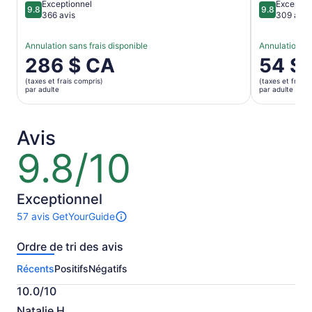
Exceptionnel
Exceptio
9.8
9.8
9.8 sur 10
9.8 sur 10
366 avis
309 avis
Annulation sans frais disponible
Annulation sa
Le
286 $ CA
Le
54 $
prix
prix
(taxes et frais compris)
(taxes et frais 
est
est
par adulte
par adulte
de 286 $ CA.
de 54 $ C
par
par
adulte
adulte
Avis
9.8/10
9.8
sur
10
Exceptionnel
57 avis GetYourGuide
Il
y
Ordre de tri des avis
a
57 avis
Récents
Positifs
Négatifs
sur
cette
10.0/10
activité.
10.0
Plus
Natalie H