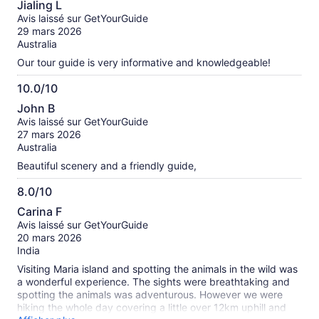
Jialing L
sur
Avis laissé sur GetYourGuide
10
29 mars 2026
Australia
Our tour guide is very informative and knowledgeable!
10.0/10
10.0
John B
sur
Avis laissé sur GetYourGuide
10
27 mars 2026
Australia
Beautiful scenery and a friendly guide,
8.0/10
8.0
Carina F
sur
Avis laissé sur GetYourGuide
10
20 mars 2026
India
Visiting Maria island and spotting the animals in the wild was
a wonderful experience. The sights were breathtaking and
spotting the animals was adventurous. However we were
hiking the whole day covering a little over 12km uphill and