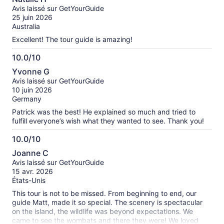
sur
de
Avis laissé sur GetYourGuide
10
renseignements
25 juin 2026
sur
Australia
les
Excellent! The tour guide is amazing!
avis
vérifiés
10.0/10
10.0
Yvonne G
sur
Avis laissé sur GetYourGuide
10
10 juin 2026
Germany
Patrick was the best! He explained so much and tried to
fulfill everyone’s wish what they wanted to see. Thank you!
10.0/10
10.0
Joanne C
sur
Avis laissé sur GetYourGuide
10
15 avr. 2026
États-Unis
This tour is not to be missed. From beginning to end, our
guide Matt, made it so special. The scenery is spectacular
on the island, the wildlife was beyond expectations. We
came to see the wombats and there they were! We loved