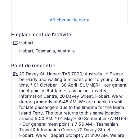
magnifiquement préservé, considéré comme le meilleur
au monde.
Marchez jusqu’à l’une des formations naturelles les plus
Afficher sur la carte
impressionnantes de Tasmanie, les Falaises Peintes, où le
grès ancien est strié de motifs tourbillonnants d’orange,
Emplacement de l’activité
de rouge et de jaune. Une randonnée aller-retour
raisonnablement facile de 4,5 km avec de grandes vues
Hobart
et une vue rapprochée sur l’une des côtes les plus
Hobart, Tasmania, Australia
photographiées de la Tasmanie.
Le circuit des Falaises Fossiles est une boucle facile de
Point de rencontre
4,5 km, traversant des collines balayées par le vent sur
20 Davey St, Hobart TAS 7000, Australia | * Please
le côté ouest de l’île pour atteindre des falaises remplies
be ready and waiting 5 minutes prior to your pickup
de fossiles marins vieux de 300 millions d’années. Les
time. * 01 October - 30 April (SUMMER) - our general
fossiles sont incrustés directement dans la paroi
meet point is 6:40am - Tasmanian Travel &
rocheuse — des brachiopodes, des coraux et des
Information Centre, 20 Davey Street, Hobart. We will
crinoïdes datant d’une époque où cette partie de la
depart promptly at 6:45 AM. We are unable to wait
Tasmanie se trouvait sous une mer intérieure peu
for late passengers due to the timeline for the Maria
Island Ferry. The tour returns to this same location
profonde. Les journées claires offrent des vues
around 5:00 PM. * 01 May - 30 September (WINTER)
panoramiques sur la péninsule de Freycinet.
- Our general meet point is 7:55 AM - Tasmanian
En chemin, il y a le temps d’explorer les bassins rocheux,
Travel & Information Centre, 20 Davey Street,
d’observer la faune et de se rappeler que la meilleure
Hobart. We will depart promptly at 8:00 AM. We are