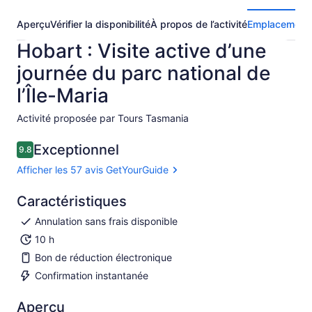
Aperçu
Vérifier la disponibilité
À propos de l’activité
Emplacement
Hobart : Visite active d’une
journée du parc national de
l’Île-Maria
Activité proposée par Tours Tasmania
Exceptionnel
9.8
9.8 sur 10
Afficher les 57 avis GetYourGuide
Caractéristiques
Annulation sans frais disponible
10 h
Bon de réduction électronique
Confirmation instantanée
Aperçu