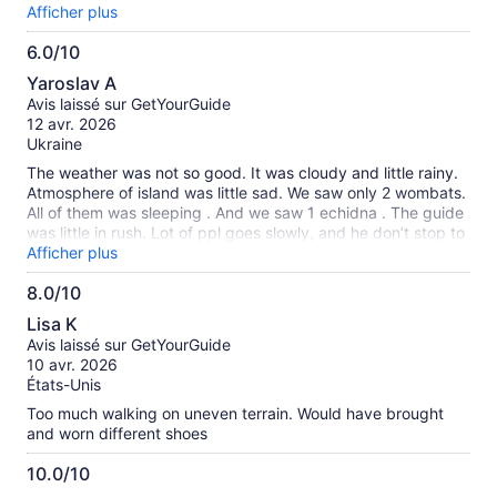
hearing Matt's personal stories of living in Tasmania; that
Afficher plus
made it so personal. When I had a slight mishap, injured my
6.0/10
foot, he was beyond helpful and kind, always making sure I
6.0
was OK and even dropping my husband and I off at the
Yaroslav A
emergency room when we got back to Hobart. We've been
sur
Avis laissé sur GetYourGuide
on many tours while visiting Australia, and the Taurs
10
12 avr. 2026
Tasmania company, and Matt in particular, were the very
Ukraine
best.
The weather was not so good. It was cloudy and little rainy.
Atmosphere of island was little sad. We saw only 2 wombats.
All of them was sleeping . And we saw 1 echidna . The guide
was little in rush. Lot of ppl goes slowly, and he don’t stop to
wait the ppl. Guid was little quit.
Afficher plus
8.0/10
8.0
Lisa K
sur
Avis laissé sur GetYourGuide
10
10 avr. 2026
États-Unis
Too much walking on uneven terrain. Would have brought
and worn different shoes
10.0/10
10.0