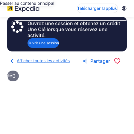
Passer au contenu principal
Télécharger l’appli
Ouvrez une session et obtenez un crédit
Une Clé lorsque vous réservez une
activité.
Ouvrir une session
Afficher toutes les activités
Partager
Retour
à
3+
la
page
des
résultats
d’activités