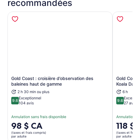
recommandées
Gold Coast : croisière d’observation des
Gold Coast
S’ouvre dans un nouvel onglet
baleines haut de gamme
Koala Day 
2 h 30 min ou plus
6 h
Exceptionnel
Exceptio
9.6
9.6
9.6 sur 10
9.6 sur 10
104 avis
27 avis
Annulation sans frais disponible
Annulation sa
Le
98 $ CA
Le
118 $
prix
prix
(taxes et frais compris)
(taxes et frais 
est
est
par adulte
par adulte