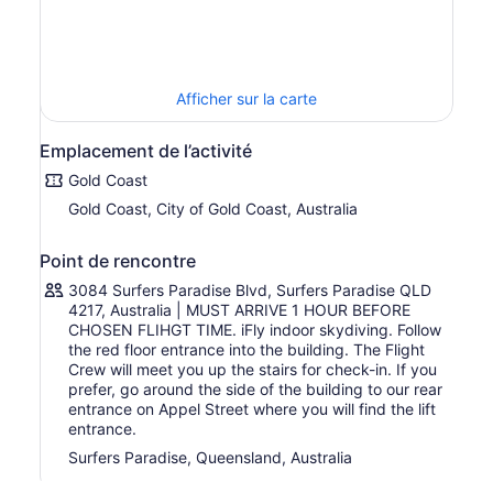
ensuite dans le flux d’air et vous apprendra à piloter
votre corps, tout comme un parachutiste le ferait après
avoir sauté d’un avion.
Réalisez qu’il n’y a pas de parachute, pas de saut et rien
Afficher sur la carte
ne vous attache à la planète Terre. Il suffit de se pencher
dans le vent à l’intérieur d’un tunnel de verre géant
comme une colonne d’air vous soulève vers le haut.
Emplacement de l’activité
Flottez sans effort dans le vol, guidé par les instructeurs
Gold Coast
qualifiés. Ensuite, faites voler votre corps comme le ferait
Gold Coast, City of Gold Coast, Australia
un parachutiste après avoir sauté d’un avion. Ressentez
l’incroyable montée d’adrénaline avec ce forfait de 2 vols,
vous donnant deux fois plus de temps de chute libre
Point de rencontre
qu’un parachutisme en tandem.
3084 Surfers Paradise Blvd, Surfers Paradise QLD
4217, Australia | MUST ARRIVE 1 HOUR BEFORE
CHOSEN FLIHGT TIME. iFly indoor skydiving. Follow
the red floor entrance into the building. The Flight
Crew will meet you up the stairs for check-in. If you
prefer, go around the side of the building to our rear
entrance on Appel Street where you will find the lift
entrance.
Surfers Paradise, Queensland, Australia