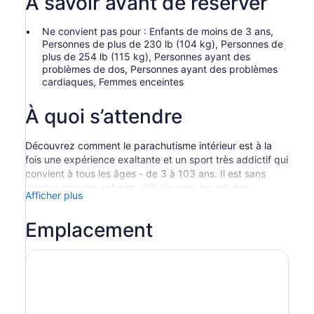
À savoir avant de réserver
Ne convient pas pour : Enfants de moins de 3 ans,
Personnes de plus de 230 lb (104 kg), Personnes de
plus de 254 lb (115 kg), Personnes ayant des
problèmes de dos, Personnes ayant des problèmes
cardiaques, Femmes enceintes
À quoi s’attendre
Découvrez comment le parachutisme intérieur est à la
fois une expérience exaltante et un sport très addictif qui
convient à tous les âges - de 3 à 103 ans. Il est sans
danger pour les enfants, difficile pour les adultes,
Afficher plus
excitant pour les adolescents et réaliste pour les
parachutistes. L’environnement ultra-moderne,
Emplacement
entièrement contrôlé et ultra-sûr rend le parachutisme
intérieur accessible aux personnes de toutes capacités.
Après votre arrivée au centre de parachutisme intérieur,
connectez-vous à la réception et soyez présenté à votre
instructeur qui vous emmènera pour un briefing rapide et
une préparation. Ce même instructeur vous guidera