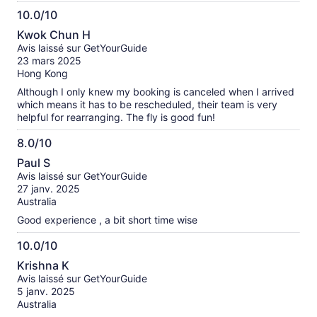
10.0/10
10.0
Kwok Chun H
sur
Avis laissé sur GetYourGuide
10
23 mars 2025
Hong Kong
Although I only knew my booking is canceled when I arrived
which means it has to be rescheduled, their team is very
helpful for rearranging. The fly is good fun!
8.0/10
8.0
Paul S
sur
Avis laissé sur GetYourGuide
10
27 janv. 2025
Australia
Good experience , a bit short time wise
10.0/10
10.0
Krishna K
sur
Avis laissé sur GetYourGuide
10
5 janv. 2025
Australia