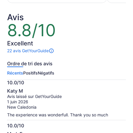
de 98 $ CA.
de 118 $ 
par
par
adulte
adulte
Avis
8.8/10
8.8
sur
10
Excellent
22 avis GetYourGuide
Il
y
Ordre de tri des avis
a
22 avis
Récents
Positifs
Négatifs
sur
cette
10.0/10
activité.
10.0
Plus
Katy M
sur
de
Avis laissé sur GetYourGuide
10
renseignements
1 juin 2026
sur
New Caledonia
les
The experience was wonderfull. Thank you so much
avis
vérifiés
10.0/10
10.0