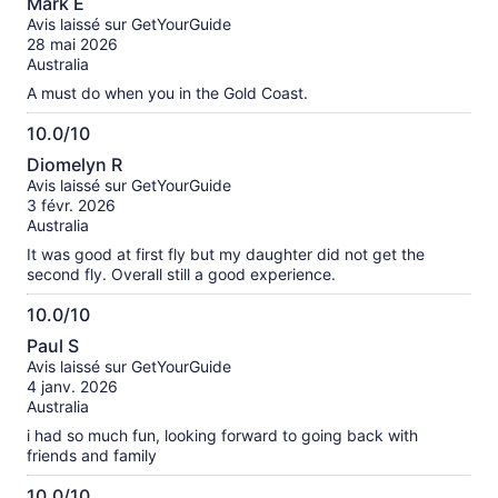
Mark E
sur
Avis laissé sur GetYourGuide
10
28 mai 2026
Australia
A must do when you in the Gold Coast.
10.0/10
10.0
Diomelyn R
sur
Avis laissé sur GetYourGuide
10
3 févr. 2026
Australia
It was good at first fly but my daughter did not get the
second fly. Overall still a good experience.
10.0/10
10.0
Paul S
sur
Avis laissé sur GetYourGuide
10
4 janv. 2026
Australia
i had so much fun, looking forward to going back with
friends and family
10.0/10