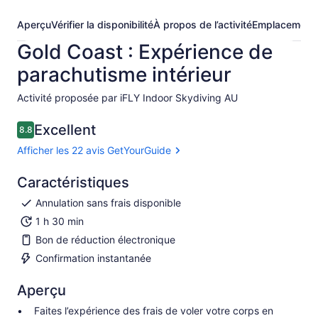
Aperçu
Vérifier la disponibilité
À propos de l’activité
Emplacement
Gold Coast : Expérience de
parachutisme intérieur
Activité proposée par iFLY Indoor Skydiving AU
Excellent
8.8
8.8 sur 10
Afficher les 22 avis GetYourGuide
Caractéristiques
Annulation sans frais disponible
1 h 30 min
Bon de réduction électronique
Confirmation instantanée
Aperçu
Faites l’expérience des frais de voler votre corps en