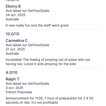
10.0
Ebony B
sur
Avis laissé sur GetYourGuide
10
24 oct. 2025
Australia
It was really fun and the staff were great
10.0/10
10.0
Carmelina C
sur
Avis laissé sur GetYourGuide
10
21 oct. 2025
Australia
Incredible! The feeling of jumping out of plane with out
having too. Loved it and amazing for the kids
4.0/10
4.0
Ralph T
sur
Avis laissé sur GetYourGuide
10
3 avr. 2025
French Polynesia
Announcement for 1h30, 1 hour of preparation for 2 X 50
seconds of ride. It's not profitable