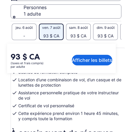
Personnes
1 adulte
jeu. 6 août
ven. 7 août
sam. 8 août
dim. 9 août
lun. 
-
93 $ CA
93 $ CA
93 $ CA
93 
Inclusions et exclusions
Le
93 $ CA
Afficher les billets
prix
(taxes et frais compris)
2 vols pour 1 personne
est
par adulte
de 93 $ CA.
Séance de formation complète
par
Location d’une combinaison de vol, d’un casque et de
adulte
lunettes de protection
Assistance personnelle pratique de votre instructeur
de vol
Certificat de vol personnalisé
Cette expérience prend environ 1 heure 45 minutes,
y compris toute la formation