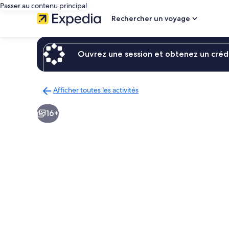
Passer au contenu principal
Rechercher un voyage
Ouvrez une session et obtenez un crédi
Afficher toutes les activités
Retour
à
16+
la
page
des
résultats
d’activités