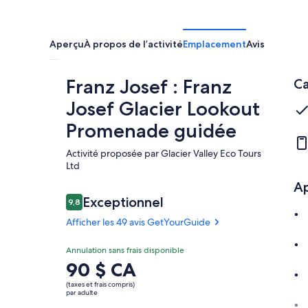
Aperçu
À propos de l’activité
Emplacement
Avis
Franz Josef : Franz
Ca
Josef Glacier Lookout
Promenade guidée
Activité proposée par Glacier Valley Eco Tours
Ltd
A
Avis
Exceptionnel
9,8
9,8 sur 10 –
Afficher les 49 avis GetYourGuide
Exceptionnel
Annulation sans frais disponible
9.8
9.8 sur 10
Le
90 $ CA
Afficher les
prix
49 avis
(taxes et frais compris)
est
par adulte
GetYourGuide