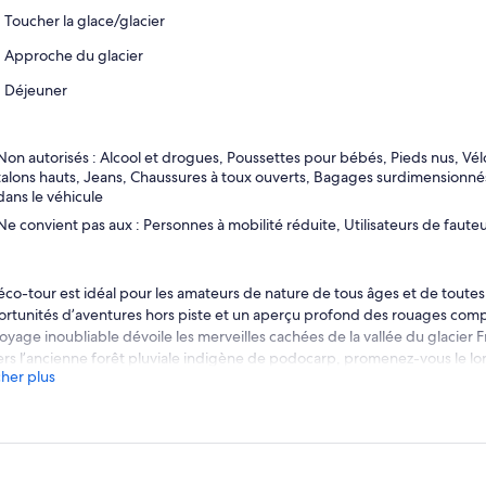
Toucher la glace/glacier
Approche du glacier
Déjeuner
Non autorisés : Alcool et drogues, Poussettes pour bébés, Pieds nus, Vé
talons hauts, Jeans, Chaussures à toux ouverts, Bagages surdimensionné
dans le véhicule
Ne convient pas aux : Personnes à mobilité réduite, Utilisateurs de fauteu
éco-tour est idéal pour les amateurs de nature de tous âges et de toutes
rtunités d’aventures hors piste et un aperçu profond des rouages comp
oyage inoubliable dévoile les merveilles cachées de la vallée du glacier 
ers l’ancienne forêt pluviale indigène de podocarp, promenez-vous le lon
cher plus
entée par les glaciers et émerveillez-vous devant les reflets en forme d
igées sur un ancien lac kettle. Rejoignez-nous pour une expérience qui a
 l’exploration éducative, créant des souvenirs qui dureront toute une vie
seils d’experts : Votre guide compétent améliorera votre expérience ave
s idées sur l’histoire locale, la flore, la faune, la glaciologie et la géologie