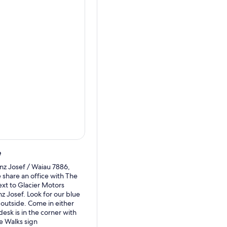
ères glaciaires, les
ésors cachés comme des
ec un ratio guide/invité de
assion de nos guides pour
’une manière entièrement
e – veuillez nous contacter
.
ons pas nous approcher plus
nt de vue alternatif est à la
du sentier, et ce n’est pas
e
nz Josef / Waiau 7886,
CERTAINS AVERTISSEMENTS
share an office with The
eut fort, sauf si nous
ext to Glacier Motors
C fermeture de la vallée
nz Josef. Look for our blue
 outside. Come in either
esk is in the corner with
re site web
e Walks sign