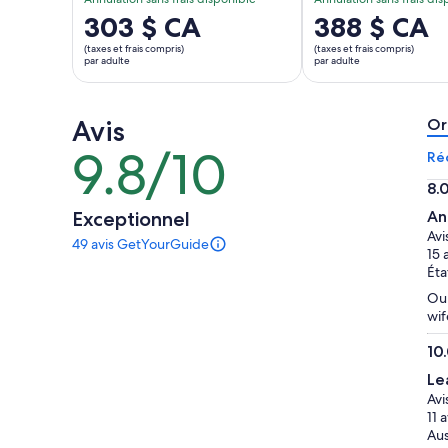
Le
303 $ CA
Le
388 $ CA
prix
prix
(taxes et frais compris)
(taxes et frais compris)
est
est
par adulte
par adulte
de 303 $ CA.
de 388 $ CA.
par
par
Avis
adulte
adulte
Or
9.8/10
9.8
Ré
sur
8.
10
8.
Exceptionnel
An
sur
Avi
49 avis GetYourGuide
10
Il
15 
y
Éta
a
Our
49 avis
wif
sur
cette
10
activité.
10.
Plus
Le
sur
de
Avi
10
renseignements
11 
sur
Aus