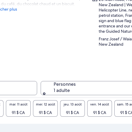
du café, du chocolat chaud et un biscuit.
New Zealand | We 
icher plus
Helicopter Line, n
petrol station, Fra
sign and blue flag
entrance and our d
the Guided Natur
Franz Josef / Wai
New Zealand
Personnes
1 adulte
t
mar. 11 août
mer. 12 août
jeu. 13 août
ven. 14 août
sam. 15 a
91 $ CA
91 $ CA
91 $ CA
91 $ CA
91 $ C