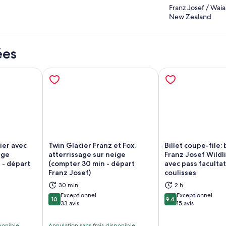
Franz Josef / Wai
New Zealand
ées
ier avec
Twin Glacier Franz et Fox,
Billet coupe-file: 
ige
atterrissage sur neige
Franz Josef Wildl
 - départ
(compter 30 min - départ
avec pass facultat
vre dans un nouvel onglet
S’ouvre dans un nouvel onglet
S’
Franz Josef)
coulisses
30 min
2 h
Exceptionnel
Exceptionnel
10
9.4
10 sur 10
9.4 sur 10
33 avis
15 avis
sponible
Annulation sans frais disponible