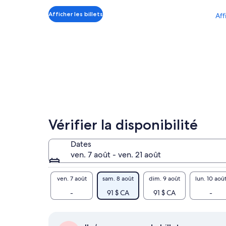
de 90 $ CA.
par
Afficher les billets
Aff
adulte
Vérifier la disponibilité
Dates
ven. 7 août - ven. 21 août
ven. 7 août
sam. 8 août
dim. 9 août
lun. 10 aoû
-
91 $ CA
91 $ CA
-