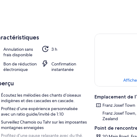
ractéristiques
Annulation sans
3 h
frais disponible
Bon de réduction
Confirmation
électronique
instantanée
Affiche
perçu
Écoutez les mélodies des chants d’oiseaux
Emplacement de l’
indigènes et des cascades en cascade.
Franz Josef Town
Profitez d’une expérience personnalisée
Franz Josef Town
avec un ratio guide/invité de 1:10
Zealand
Surveillez Chamois ou Tahr sur les imposantes
montagnes enneigées
Point de rencontr
Profitez d’une pause relaxante avec du thé,
20 Main Road, Fra