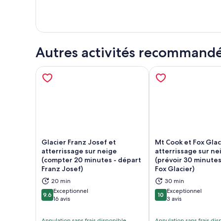
Autres activités recommand
Glacier Franz Josef et
Mt Cook et Fox Glac
atterrissage sur neige
atterrissage sur ne
(compter 20 minutes - départ
(prévoir 30 minutes
S’ouvre dans un nouvel onglet
S’ou
Franz Josef)
Fox Glacier)
20 min
30 min
Exceptionnel
Exceptionnel
9.6
10
9.6 sur 10
10 sur 10
16 avis
3 avis
Annulation sans frais disponible
Annulation sans frais di