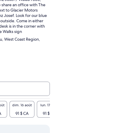
share an office with The
ext to Glacier Motors
nz Josef. Look for our blue
 outside. Come in either
esk is in the corner with
e Walks sign
au, West Coast Region,
oût
dim. 16 août
lun. 17 août
mar. 18 août
mer. 19 août
jeu. 20
A
91 $ CA
91 $ CA
91 $ CA
91 $ CA
91 $