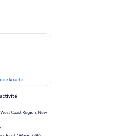
r sur la carte
activité
, West Coast Region, New
e
nz Josef / Waiau 7886,