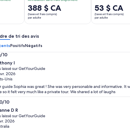
Le
388 $ CA
Le
53 $ CA
prix
prix
(taxes et frais compris)
(taxes et frais compris)
est
est
par adulte
par adulte
de 388 $ CA.
de 53 $ CA.
par
par
dre de tri des avis
adulte
adulte
cents
Positifs
Négatifs
0/10
0
thony I
s laissé sur GetYourGuide
avr. 2026
ts-Unis
 guide Sophia was great ! She was very personable and informative. It w
e so it felt very much like a private tour. We shared a lot of laughs
.0/10
0
anne D R
s laissé sur GetYourGuide
avr. 2026
tralia