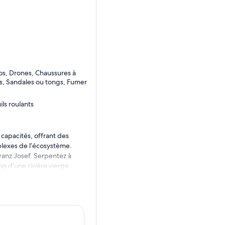
los, Drones, Chaussures à
s, Sandales ou tongs, Fumer
ils roulants
 capacités, offrant des
lexes de l’écosystème.
Franz Josef. Serpentez à
g d’une rivière vierge
e miroir des montagnes
llie beauté naturelle sereine
.
c des histoires fascinantes
.