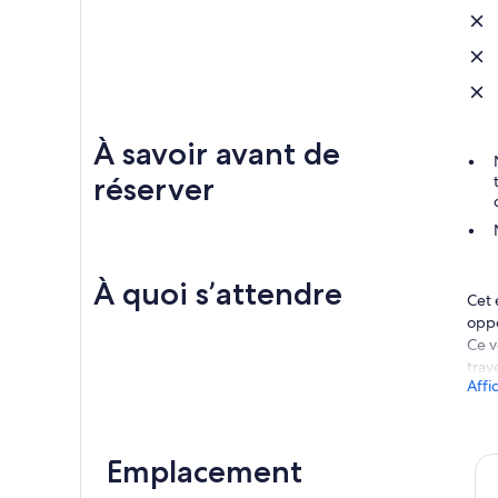
À savoir avant de
réserver
À quoi s’attendre
Cet 
oppo
Ce v
trav
Affi
alim
enne
avec
Emplacement
*Con
et de