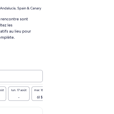
Andalucía, Spain & Canary
e rencontre sont
tez les
tifs au lieu pour
omplète.
oût
lun. 17 août
mar. 18 août
mer. 19 août
jeu. 20 août
ven. 21
-
61 $ CA
61 $ CA
61 $ CA
61 $