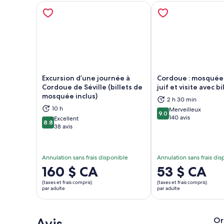
Excursion d’une journée à
Cordoue : mosquée,
Cordoue de Séville (billets de
juif et visite avec bi
mosquée inclus)
2 h 30 min
S’ouvre dans un nouvel onglet
S’ou
10 h
Merveilleux
9.0
9.0 sur 10
140 avis
Excellent
8.8
8.8 sur 10
38 avis
Annulation sans frais disponible
Annulation sans frais di
Le
160 $ CA
Le
53 $ CA
prix
prix
(taxes et frais compris)
(taxes et frais compris)
est
est
par adulte
par adulte
de 160 $ CA.
de 53 $ CA.
par
par
Avis
adulte
adulte
Or