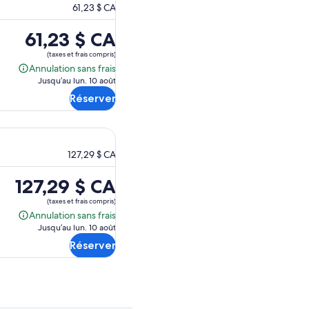
61,23 $ CA
Le
61,23 $ CA
prix
(taxes et frais compris)
est
Annulation sans frais
Annulation
de 61,23 $ CA.
Jusqu’au lun. 10 août
sans
Réserver
frais
127,29 $ CA
Le
127,29 $ CA
prix
(taxes et frais compris)
est
Annulation sans frais
Annulation
de 127,29 $ CA.
Jusqu’au lun. 10 août
sans
Réserver
frais