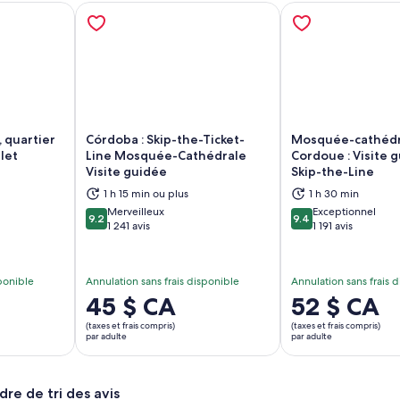
 quartier
Córdoba : Skip-the-Ticket-
Mosquée-cathédr
llet
Line Mosquée-Cathédrale
Cordoue : Visite 
Visite guidée
Skip-the-Line
vre dans un nouvel onglet
S’ouvre dans un nouvel onglet
S’
1 h 15 min ou plus
1 h 30 min
Merveilleux
Exceptionnel
9.2
9.4
9.2 sur 10
9.4 sur 10
1 241 avis
1 191 avis
sponible
Annulation sans frais disponible
Annulation sans frais 
Le
45 $ CA
Le
52 $ CA
prix
prix
(taxes et frais compris)
(taxes et frais compris)
est
est
par adulte
par adulte
de 45 $ CA.
de 52 $ CA.
par
par
dre de tri des avis
adulte
adulte