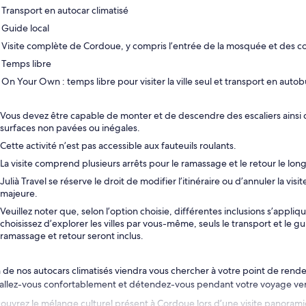
Transport en autocar climatisé
Guide local
Visite complète de Cordoue, y compris l’entrée de la mosquée et des c
Temps libre
On Your Own : temps libre pour visiter la ville seul et transport en autob
Vous devez être capable de monter et de descendre des escaliers ainsi
surfaces non pavées ou inégales.
Cette activité n’est pas accessible aux fauteuils roulants.
La visite comprend plusieurs arrêts pour le ramassage et le retour le long
Julià Travel se réserve le droit de modifier l’itinéraire ou d’annuler la vis
majeure.
Veuillez noter que, selon l’option choisie, différentes inclusions s’appliqu
choisissez d’explorer les villes par vous-même, seuls le transport et le g
ramassage et retour seront inclus.
n de nos autocars climatisés viendra vous chercher à votre point de rendez
tallez-vous confortablement et détendez-vous pendant votre voyage ve
ouvrez le mélange culturel présent à Cordoue lors d’une visite panoramiqu