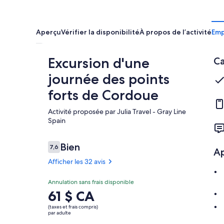
Aperçu
Vérifier la disponibilité
À propos de l’activité
Em
Excursion d'une
Ca
journée des points
forts de Cordoue
Activité proposée par Julia Travel - Gray Line
Spain
Avis
Bien
7,6
A
7,6 sur 10 –
Afficher les 32 avis
Bien
Annulation sans frais disponible
7.6
7.6 sur 10
Le
61 $ CA
Afficher
prix
les 32 avis
(taxes et frais compris)
est
par adulte