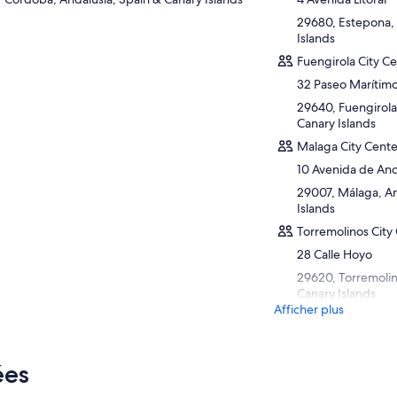
29680, Estepona, 
Islands
Fuengirola City Ce
32 Paseo Marítim
29640, Fuengirola
Canary Islands
Malaga City Center
10 Avenida de And
29007, Málaga, An
Islands
Torremolinos City 
28 Calle Hoyo
29620, Torremolin
Canary Islands
Afficher plus
ées