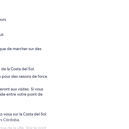
ours
us
 que de marcher sur des
 de la Costa del Sol.
ite pour des raisons de force
eront aux visites. Si vous
uide entre votre point de
-vous sur la Costa del Sol.
rs Córdoba.
e de la ville. Voir le pont