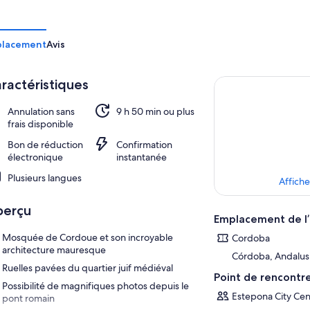
placement
Avis
ractéristiques
Annulation sans
9 h 50 min ou plus
frais disponible
Bon de réduction
Confirmation
électronique
instantanée
Plusieurs langues
Affiche
perçu
Emplacement de l’
Mosquée de Cordoue et son incroyable
Cordoba
architecture mauresque
Córdoba, Andalusi
Ruelles pavées du quartier juif médiéval
Point de rencontr
Possibilité de magnifiques photos depuis le
Estepona City Cen
pont romain