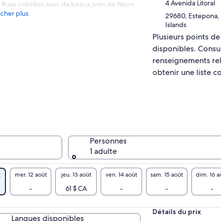
4 Avenida Litoral
Rues colorées avec de beaux pots de fleurs
icher plus
29680, Estepona, 
Islands
Plusieurs points d
disponibles. Consul
renseignements rela
obtenir une liste c
Personnes
1 adulte
t
mer. 12 août
jeu. 13 août
ven. 14 août
sam. 15 août
dim. 16 a
-
61 $ CA
-
-
-
Détails du prix
Langues disponibles