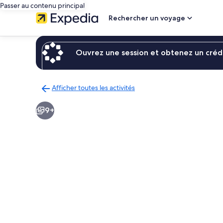
Passer au contenu principal
Rechercher un voyage
Ouvrez une session et obtenez un crédi
Afficher toutes les activités
Retour
à
9+
la
page
des
résultats
d’activités