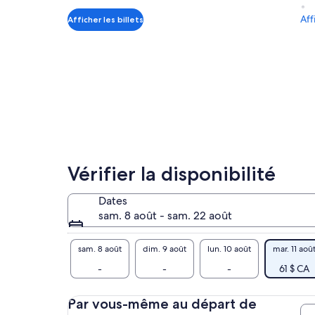
de 61 $ CA.
par
Aff
Afficher les billets
adulte
Vérifier la disponibilité
Dates
sam. 8 août - sam. 22 août
sam. 8 août
dim. 9 août
lun. 10 août
mar. 11 aoû
-
-
-
61 $ CA
Par vous-même au départ de