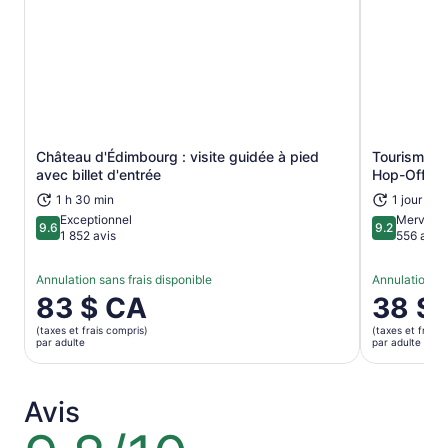
Château d'Édimbourg : visite guidée à pied
Tourisme de
S’ouvre dans un nouvel onglet
avec billet d'entrée
Hop-Off d’
1 h 30 min
1 jour
Exceptionnel
Merveill
9.6
9.2
9.6 sur 10
9.2 sur 10
1 852 avis
556 avis
Annulation sans frais disponible
Annulation sa
Le
83 $ CA
Le
38 $
prix
prix
(taxes et frais compris)
(taxes et frais 
est
est
par adulte
par adulte
de 83 $ CA.
de 38 $ C
par
par
adulte
adulte
Avis
9.8