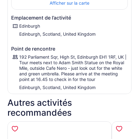
soigneusement choisies dans le passé de l’Écosse. Ces
Afficher sur la carte
histoires peuvent aller des rois et reines aux hors-la-loi et
contrebandiers, qui ont tous façonné le whisky en l’une
Emplacement de l’activité
des boissons les plus aimées et nationales au monde.
Edinburgh
Goûtez des whiskys allant des saveurs relativement
délicates et subtiles des Lowlands aux saveurs
Edinburgh, Scotland, United Kingdom
audacieuses et robustes d’Islay. Nous fournissons des
notes de dégustation pour accompagner chacun des
Point de rencontre
whiskies que nous goûtons.
192 Parliament Sqr, High St, Edinburgh EH1 1RF, UK |
Au cours de la visite, découvrez la narration traditionnelle
Tour meets next to Adam Smith Statue on the Royal
et explorez l’importance du whisky pour l’identité
Mile, outside Cafe Nero - just look out for the white
écossaise. Nous avons construit notre salon à whisky sur
and green umbrella. Please arrive at the meeting
point at 16.45 to check in for the tour
mesure pour que vous puissiez vous installer
confortablement lors de cet événement axé sur l’histoire.
Edinburgh, Scotland, United Kingdom
Autres activités
recommandées