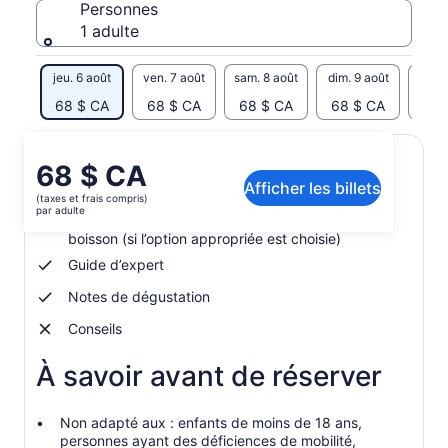
Personnes
1 adulte
jeu. 6 août
ven. 7 août
sam. 8 août
dim. 9 août
lun. 
68 $ CA
68 $ CA
68 $ CA
68 $ CA
68 
Le
68 $ CA
Inclusions et exclusions
Afficher les billets
prix
(taxes et frais compris)
est
par adulte
4 whiskys scotch single malt ou alternatives à la
de 68 $ CA.
boisson (si l’option appropriée est choisie)
par
Guide d’expert
adulte
Notes de dégustation
Conseils
À savoir avant de réserver
Non adapté aux : enfants de moins de 18 ans,
personnes ayant des déficiences de mobilité,