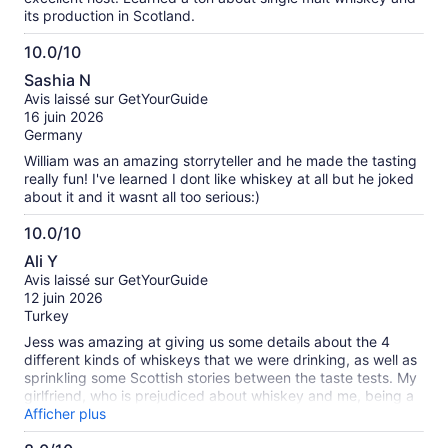
its production in Scotland.
10.0/10
10.0
Sashia N
sur
Avis laissé sur GetYourGuide
10
16 juin 2026
Germany
William was an amazing storryteller and he made the tasting
really fun! I've learned I dont like whiskey at all but he joked
about it and it wasnt all too serious:)
10.0/10
10.0
Ali Y
sur
Avis laissé sur GetYourGuide
10
12 juin 2026
Turkey
Jess was amazing at giving us some details about the 4
different kinds of whiskeys that we were drinking, as well as
sprinkling some Scottish stories between the taste tests. My
girlfriend, who is prejudiced about whiskey and me, being a
whiskey enjoyer both had a good time.
Afficher plus