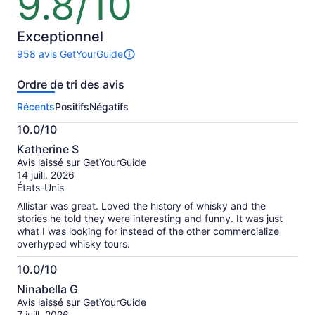
9.8/10
sur
10
Exceptionnel
958 avis GetYourGuide
Il
y
Ordre de tri des avis
a
958 avis
Récents
Positifs
Négatifs
sur
cette
10.0/10
activité.
10.0
Plus
Katherine S
sur
de
Avis laissé sur GetYourGuide
10
renseignements
14 juill. 2026
sur
États-Unis
les
Allistar was great. Loved the history of whisky and the
avis
stories he told they were interesting and funny. It was just
vérifiés
what I was looking for instead of the other commercialize
overhyped whisky tours.
10.0/10
10.0
Ninabella G
sur
Avis laissé sur GetYourGuide
10
7 juill. 2026