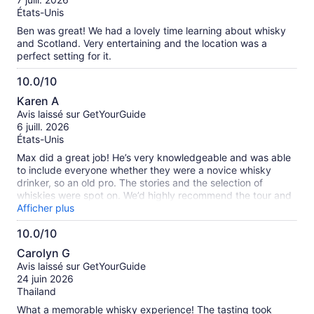
États-Unis
Ben was great! We had a lovely time learning about whisky
and Scotland. Very entertaining and the location was a
perfect setting for it.
10.0/10
10.0
Karen A
sur
Avis laissé sur GetYourGuide
10
6 juill. 2026
États-Unis
Max did a great job! He’s very knowledgeable and was able
to include everyone whether they were a novice whisky
drinker, so an old pro. The stories and the selection of
whiskies were spot on. We’d highly recommend the tour and
the guide, Max!
Afficher plus
10.0/10
10.0
Carolyn G
sur
Avis laissé sur GetYourGuide
10
24 juin 2026
Thailand
What a memorable whisky experience! The tasting took