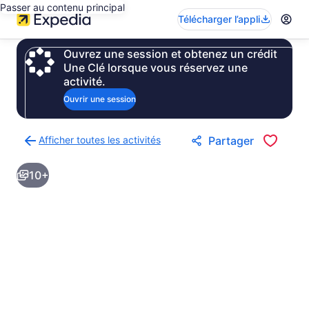
Passer au contenu principal
Télécharger l’appli
Ouvrez une session et obtenez un crédit
Une Clé lorsque vous réservez une
activité.
Ouvrir une session
Afficher toutes les activités
Partager
Retour
à
10+
la
page
des
résultats
d’activités