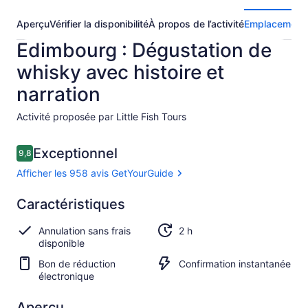
Aperçu
Vérifier la disponibilité
À propos de l’activité
Emplacement
Edimbourg : Dégustation de
whisky avec histoire et
narration
Activité proposée par Little Fish Tours
Avis
Exceptionnel
9,8
9,8 sur 10 –
Afficher les 958 avis GetYourGuide
Exceptionnel
Caractéristiques
9.8
9.8 sur 10
Afficher les
Annulation sans frais
2 h
958 avis
disponible
GetYourGuide
Bon de réduction
Confirmation instantanée
électronique
Aperçu