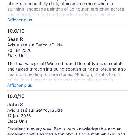
place in a beautifully dark, atmospheric room where a
stunning landscape painting of Edinburgh stretched across
one entire wall, creating the perfect setting to immerse
yourself in Scotland’s whisky heritage. The selection of
Afficher plus
Scotch whiskies was unique and thoughtfully curated,
10.0/10
offering a wonderful variety beyond the usual labels. I loved
10.0
it.
Sean R
sur
Avis laissé sur GetYourGuide
10
20 juin 2026
États-Unis
The tour was great! We tried four different types of scotch
and talked through intriguing scottish drinking lore, and also
heard captivating folklore stories. Although, thanks to our
guide Jess, I now have a strong urge to pick up chain
smoking cigarettes. Overall 10/10 experience would
Afficher plus
recommend!
10.0/10
10.0
John S
sur
Avis laissé sur GetYourGuide
10
17 juin 2026
États-Unis
Excellent in every way! Ben is very knowledgeable and an
excellent host. Learned a ton about single malt whiskey and