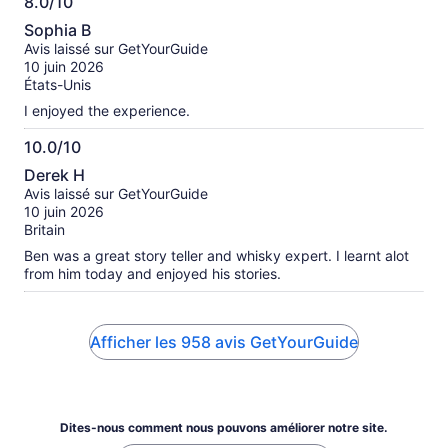
8.0/10
8.0
Sophia B
sur
Avis laissé sur GetYourGuide
10
10 juin 2026
États-Unis
I enjoyed the experience.
10.0/10
10.0
Derek H
sur
Avis laissé sur GetYourGuide
10
10 juin 2026
Britain
Ben was a great story teller and whisky expert. I learnt alot
from him today and enjoyed his stories.
Afficher les 958 avis GetYourGuide
Dites-nous comment nous pouvons améliorer notre site.