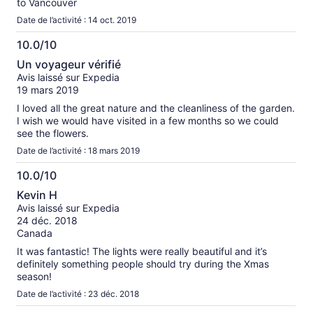
to Vancouver
Date de l’activité : 14 oct. 2019
10.0/10
10.0
Un voyageur vérifié
sur
Avis laissé sur Expedia
10
19 mars 2019
I loved all the great nature and the cleanliness of the garden.
I wish we would have visited in a few months so we could
see the flowers.
Date de l’activité : 18 mars 2019
10.0/10
10.0
Kevin H
sur
Avis laissé sur Expedia
10
24 déc. 2018
Canada
It was fantastic! The lights were really beautiful and it’s
definitely something people should try during the Xmas
season!
Date de l’activité : 23 déc. 2018