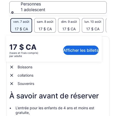
Personnes
1 adolescent
ven. 7 août
sam. 8 août
dim. 9 août
lun. 10 août
mar. 
17 $ CA
17 $ CA
17 $ CA
17 $ CA
17 
Le
17 $ CA
Inclusions et exclusions
Afficher les billets
prix
(taxes et frais compris)
est
par adulte
Entrée au Jardin botanique VanDusen
de 17 $ CA.
par
Boissons
adulte
collations
Souvenirs
À savoir avant de réserver
L’entrée pour les enfants de 4 ans et moins est
gratuite,