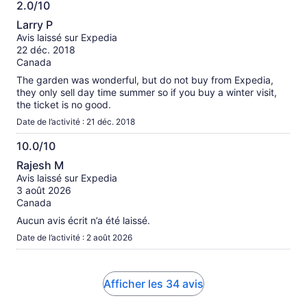
2.0/10
2.0
Larry P
sur
Avis laissé sur Expedia
10
22 déc. 2018
Canada
The garden was wonderful, but do not buy from Expedia,
they only sell day time summer so if you buy a winter visit,
the ticket is no good.
Date de l’activité : 21 déc. 2018
10.0/10
10.0
Rajesh M
sur
Avis laissé sur Expedia
10
3 août 2026
Canada
Aucun avis écrit n’a été laissé.
Date de l’activité : 2 août 2026
Afficher les 34 avis