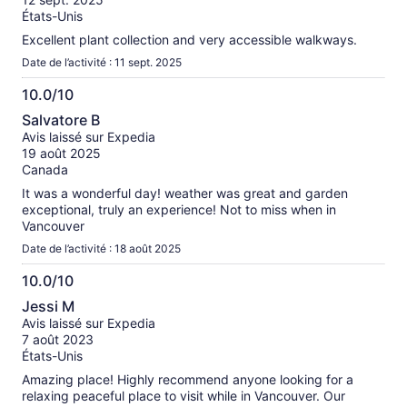
États-Unis
Excellent plant collection and very accessible walkways.
Date de l’activité : 11 sept. 2025
10.0/10
10.0
Salvatore B
sur
Avis laissé sur Expedia
10
19 août 2025
Canada
It was a wonderful day! weather was great and garden
exceptional, truly an experience! Not to miss when in
Vancouver
Date de l’activité : 18 août 2025
10.0/10
10.0
Jessi M
sur
Avis laissé sur Expedia
10
7 août 2023
États-Unis
Amazing place! Highly recommend anyone looking for a
relaxing peaceful place to visit while in Vancouver. Our