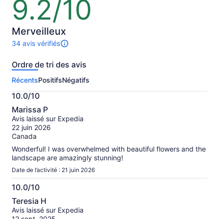
9.2/10
9.2
sur
10
Merveilleux
34 avis vérifiés
Il
y
Ordre de tri des avis
a
34 avis
Récents
Positifs
Négatifs
sur
cette
10.0/10
activité.
10.0
Plus
Marissa P
sur
de
Avis laissé sur Expedia
10
renseignements
22 juin 2026
sur
Canada
les
Wonderful! I was overwhelmed with beautiful flowers and the
avis
landscape are amazingly stunning!
vérifiés
Date de l’activité : 21 juin 2026
10.0/10
10.0
Teresia H
sur
Avis laissé sur Expedia
10
12 sept. 2025