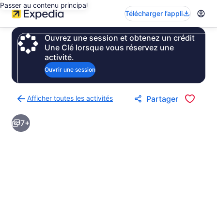
Passer au contenu principal
Télécharger l’appli
Ouvrez une session et obtenez un crédit
Une Clé lorsque vous réservez une
activité.
Ouvrir une session
Afficher toutes les activités
Partager
Retour
à
7+
la
page
des
résultats
d’activités