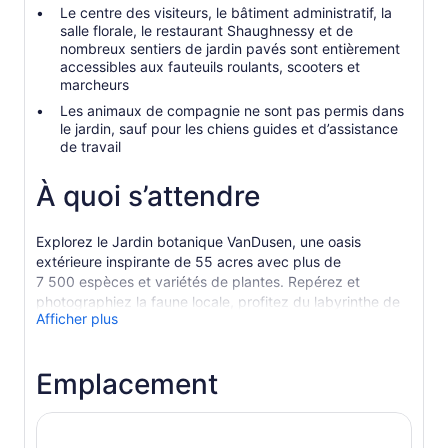
Le centre des visiteurs, le bâtiment administratif, la
salle florale, le restaurant Shaughnessy et de
nombreux sentiers de jardin pavés sont entièrement
accessibles aux fauteuils roulants, scooters et
marcheurs
Les animaux de compagnie ne sont pas permis dans
le jardin, sauf pour les chiens guides et d’assistance
de travail
À quoi s’attendre
Explorez le Jardin botanique VanDusen, une oasis
extérieure inspirante de 55 acres avec plus de
7 500 espèces et variétés de plantes. Repérez et
photographiez la faune locale, profitez du labyrinthe de
Afficher plus
haies avec les enfants et détendez-vous dans un cadre
paisible au cœur de Vancouver. Apportez un pique-nique
ou dînez sur les terrasses du restaurant Shaughnessy ou
Emplacement
du Truffles Café. N’oubliez pas de visiter le centre
d’accueil primé et de parcourir la boutique de souvenirs.
VALIDE POUR L’ADMISSION RÉGULIÈRE SEULEMENT.