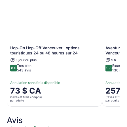
Hop-On Hop-Off Vancouver : options
Aventure d’
S’ouvre dans un nouvel onglet
touristiques 24 ou 48 heures sur 24
Vancouver 
1 jour ou plus
5 h
Très bien
Exceptio
8.0
9.8
8.0 sur 10
9.8 sur 10
543 avis
130 avis
Annulation sans frais disponible
Annulation sa
Le
73 $ CA
Le
257 
prix
prix
(taxes et frais compris)
(taxes et frais 
est
est
par adulte
par adulte
de 73 $ CA.
de 257 $ 
par
par
adulte
adulte
Avis