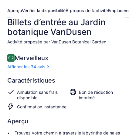
Aperçu
Vérifier la disponibilité
À propos de l’activité
Emplacement
Billets d’entrée au Jardin
botanique VanDusen
Activité proposée par VanDusen Botanical Garden
Avis
Merveilleux
9,2
9,2 sur 10 –
Afficher les 34 avis
Merveilleux
Caractéristiques
9.2
9.2 sur 10
Afficher
Annulation sans frais
Bon de réduction
les 34 avis
disponible
imprimé
Confirmation instantanée
Aperçu
Trouvez votre chemin à travers le labyrinthe de haies