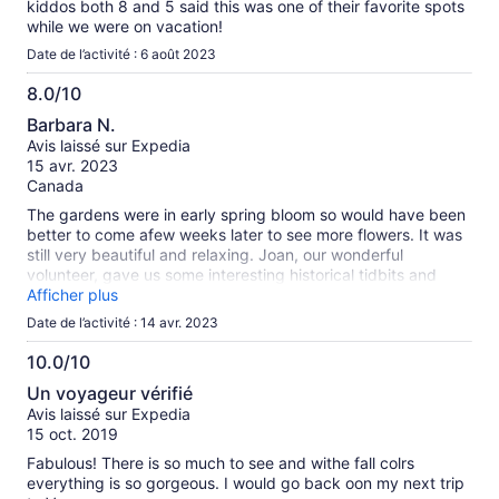
kiddos both 8 and 5 said this was one of their favorite spots
while we were on vacation!
Date de l’activité : 6 août 2023
8.0/10
8.0
Barbara N.
sur
Avis laissé sur Expedia
10
15 avr. 2023
Canada
The gardens were in early spring bloom so would have been
better to come afew weeks later to see more flowers. It was
still very beautiful and relaxing. Joan, our wonderful
volunteer, gave us some interesting historical tidbits and
made it a must have stop.
Afficher plus
Date de l’activité : 14 avr. 2023
10.0/10
10.0
Un voyageur vérifié
sur
Avis laissé sur Expedia
10
15 oct. 2019
Fabulous! There is so much to see and withe fall colrs
everything is so gorgeous. I would go back oon my next trip