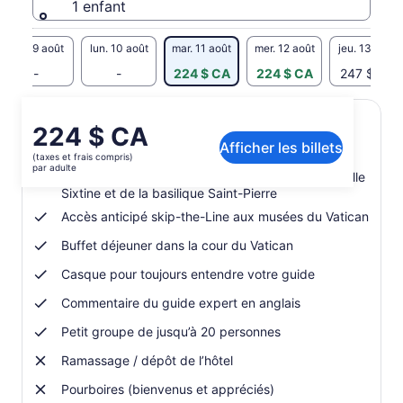
1 enfant
dim. 9 août
lun. 10 août
mar. 11 août
mer. 12 août
jeu. 13 août
-
-
224 $ CA
224 $ CA
247 $ CA
Le
224 $ CA
Inclusions et exclusions
Afficher les billets
prix
(taxes et frais compris)
est
par adulte
Visite guidée des Musées du Vatican, de la chapelle
de 224 $ CA.
Sixtine et de la basilique Saint-Pierre
par
Accès anticipé skip-the-Line aux musées du Vatican
adulte
Buffet déjeuner dans la cour du Vatican
Casque pour toujours entendre votre guide
Commentaire du guide expert en anglais
Petit groupe de jusqu’à 20 personnes
Ramassage / dépôt de l’hôtel
Pourboires (bienvenus et appréciés)