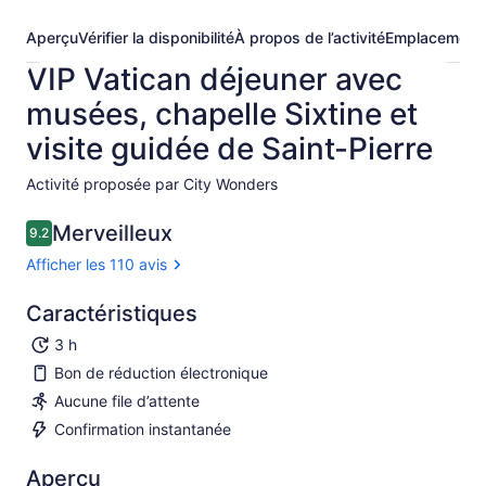
Aperçu
Vérifier la disponibilité
À propos de l’activité
Emplacement
VIP Vatican déjeuner avec
musées, chapelle Sixtine et
visite guidée de Saint-Pierre
Activité proposée par City Wonders
Merveilleux
9.2
9.2 sur 10
Afficher les 110 avis
Caractéristiques
3 h
Bon de réduction électronique
Aucune file d’attente
Confirmation instantanée
Aperçu