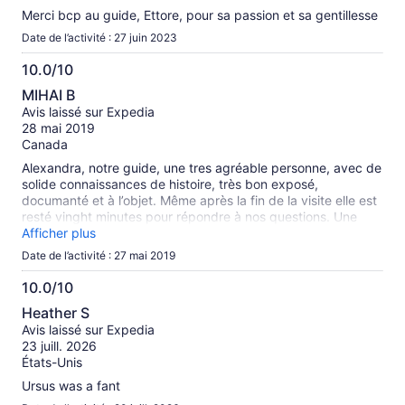
les
Merci bcp au guide, Ettore, pour sa passion et sa gentillesse
avis
vérifiés
Date de l’activité : 27 juin 2023
10.0/10
10.0
MIHAI B
sur
Avis laissé sur Expedia
10
28 mai 2019
Canada
Alexandra, notre guide, une tres agréable personne, avec de
solide connaissances de histoire, très bon exposé,
documanté et à l’objet. Même après la fin de la visite elle est
resté vinght minutes pour répondre à nos questions. Une
historienne compétente, malgré son jeune age. Je
Afficher plus
recommande fortement la visite matinale du Vatican avec
Date de l’activité : 27 mai 2019
l'excellent déjeuné et sans fil d’attente. Bien organisé,
félicitations City Wonders.
10.0/10
10.0
Heather S
sur
Avis laissé sur Expedia
10
23 juill. 2026
États-Unis
Ursus was a fant