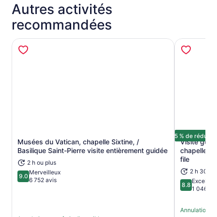
Autres activités
recommandées
5 % de réducti
Musées du Vatican, chapelle Sixtine, /
Visite guid
Basilique Saint-Pierre visite entièrement guidée
chapelle Si
S’ouvre dans un nouvel onglet
file
2 h ou plus
2 h 30 mi
Merveilleux
9.0
9.0 sur 10
6 752 avis
Excellent
8.8
8.8 sur 10
1 046 av
Annulation sa