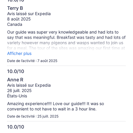
10.0
Terry B
sur
Avis laissé sur Expedia
10
8 août 2025
Canada
Our guide was super very knowledgeable and had lots to
say that was meaningful. Breakfast was tasty and had lots of
variety however many pigeons and wasps wanted to join us
for a meal. The tour of the sites was amazing our first time at
the Vatican.
Afficher plus
Date de l’activité : 7 août 2025
10.0/10
10.0
Anne R
sur
Avis laissé sur Expedia
10
26 juill. 2025
États-Unis
Amazing experience!!!! Love our guide!!! It was so
convenient to not have to wait in a 3 hour line.
Date de l’activité : 25 juill. 2025
10.0/10
10.0