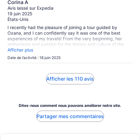
Corina A
sur
Avis laissé sur Expedia
10
19 juin 2025
États-Unis
I recently had the pleasure of joining a tour guided by
Oxana, and I can confidently say it was one of the best
experiences of my travels! From the very beginning, her
enthusiasm and passion for the history and culture of the
area were evident. Oxana has an incredible ability to bring
Afficher plus
the stories of the past to life, making each site we visited not
Date de l’activité : 18 juin 2025
just informative but also engaging and memorable. Her
extensive knowledge impressed everyone in the group, and
she took the time to answer all our questions, no matter how
detailed. Beyond just facts and figures, Oxana shared
Afficher les 110 avis
personal anecdotes and local insights that added a unique
touch to the tour. You could tell she genuinely cares about
the experience of her guests, making sure everyone felt
included and catered to. Overall great tour, highly
Dites-nous comment nous pouvons améliorer notre site.
recommended!
Partager mes commentaires