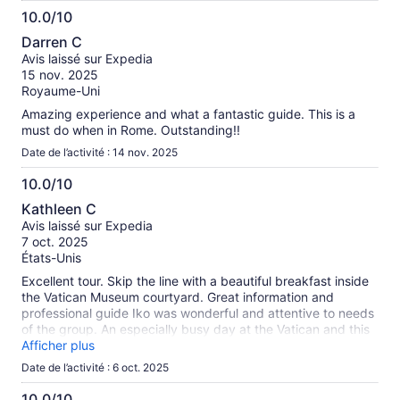
10.0/10
10.0
Darren C
sur
Avis laissé sur Expedia
10
15 nov. 2025
Royaume-Uni
Amazing experience and what a fantastic guide. This is a
must do when in Rome. Outstanding!!
Date de l’activité : 14 nov. 2025
10.0/10
10.0
Kathleen C
sur
Avis laissé sur Expedia
10
7 oct. 2025
États-Unis
Excellent tour. Skip the line with a beautiful breakfast inside
the Vatican Museum courtyard. Great information and
professional guide Iko was wonderful and attentive to needs
of the group. An especially busy day at the Vatican and this
tour saved us hours and hours of time that would have been
Afficher plus
spent waiting in line! Thank you ver much! Highly
Date de l’activité : 6 oct. 2025
recommend this his tour.
10.0/10