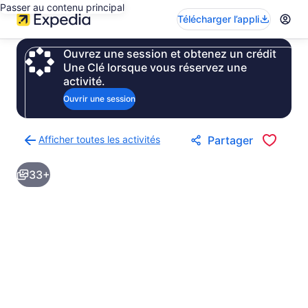
Passer au contenu principal
Télécharger l’appli
Ouvrez une session et obtenez un crédit
Une Clé lorsque vous réservez une
activité.
Ouvrir une session
Afficher toutes les activités
Partager
Retour
à
33+
la
page
des
résultats
d’activités