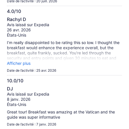
Date de l’activité : 20 juill. 2026
4.0/10
4.0
Rachyl D
sur
Avis laissé sur Expedia
10
26 avr. 2026
États-Unis
I’m really disappointed to be rating this so low. I thought the
breakfast would enhance the experience overall, but the
breakfast, quite frankly, sucked. You’re led through the
security and entry points and given 30 minutes to eat and
use restroom before starting which seemed reasonable. I
Afficher plus
was a table of 1, and the breakfast itself was all premade
Date de l’activité : 25 avr. 2026
and every table got the same stuff. When you’re a solo guest
you’re nearly invisible. After 20 minutes of near begging
10.0/10
around 4 staff members (all of them unfriendly and
10.0
DJ
uncaring), I stopped who I thought was the “lead” to explain
sur
Avis laissé sur Expedia
that I then had only 6 minutes to eat and use the restroom all
10
8 janv. 2026
the way on the other end of the building. He didn’t care. It
États-Unis
was literally dropped on my table about a minute later. I had
to eat super fast which I hate, the food was meh and nothing
Great tour! Breakfast was amazing at the Vatican and the
special, and it just made the whole experience more
guide was super informative
stressful. Just get the regular tour and go to the check-in
Date de l’activité : 7 janv. 2026
point early. There are several breakfast places to eat at!