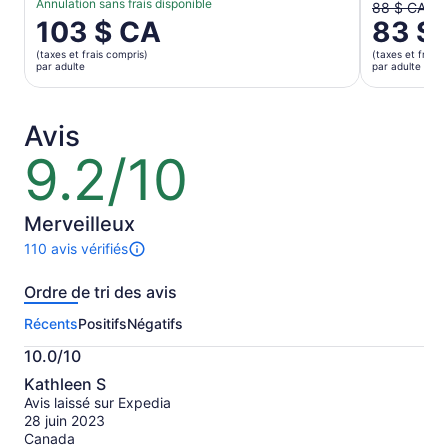
Annulation sans frais disponible
Le
88 $ CA
Le
103 $ CA
83 $
prix
prix
antérieur
(taxes et frais compris)
(taxes et frais 
est
était
par adulte
par adulte
de 103 $ CA.
de
par
88 $ CA
adulte
et
Avis
le
9.2/10
9.2
prix
sur
actuel
10
est
Merveilleux
de
83 $ CA
110 avis vérifiés
Il
par
y
adulte
Ordre de tri des avis
a
110 avis
Récents
Positifs
Négatifs
sur
cette
10.0/10
activité.
10.0
Plus
Kathleen S
sur
de
Avis laissé sur Expedia
10
renseignements
28 juin 2023
sur
Canada