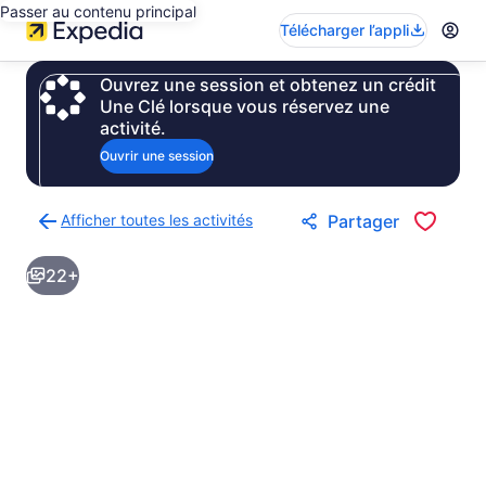
Passer au contenu principal
Télécharger l’appli
Ouvrez une session et obtenez un crédit
Une Clé lorsque vous réservez une
activité.
Ouvrir une session
Afficher toutes les activités
Partager
Retour
à
22+
la
page
des
résultats
d’activités