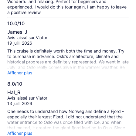
Wonderful and relaxing. Perfect for beginners and
experienced. I would do this tour again, I am happy to leave
a positive review.
10.0/10
10.0
James_J
sur
Avis laissé sur Viator
10
19 juill. 2026
This cruise is definitely worth both the time and money. Try
to purchase in advance. Oslo’s architecture, climate and
historical progress are definitely represented. We went in late
July, and Oslo really comes alive in the warmer weather. Be
sure to sample today’s catch in the various restaurants
Afficher plus
surrounding the cruise area as well.
8.0/10
8.0
Hal_R
sur
Avis laissé sur Viator
10
13 juill. 2026
One needs to understand how Norwegians define a Fjord -
especially their largest Fjord. I did not understand that the
water entrance to Oslo was once filled with ice, and when
that melted, it created the giant fjord leading to Oslo. Since
we had just entered Oslo on a cruise ship most of the tour
Afficher plus