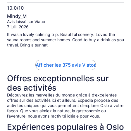
duplicates that which we had just seen. The first 30 minutes
10.0/10
in the bay around Oslo was very helpful!
10.0
Mindy_M
sur
Avis laissé sur Viator
10
7 juill. 2026
It was a lovely calming trip. Beautiful scenery. Loved the
sauna rooms and summer homes. Good to buy a drink as you
travel. Bring a sunhat
Afficher les 375 avis Viator
Offres exceptionnelles sur
des activités
Découvrez les merveilles du monde grâce à d’excellentes
offres sur des activités ici et ailleurs. Expedia propose des
activités uniques qui vous permettent d’explorer Oslo à votre
façon. Que vous aimiez la nature, la gastronomie ou
l’aventure, nous avons l’activité idéale pour vous.
Expériences populaires à Oslo