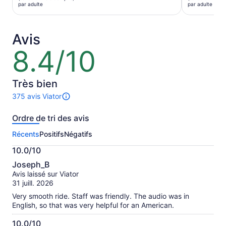
est
est
par adulte
par adulte
de 58 $ CA.
de 42 $ C
par
par
adulte
adulte
Avis
8.4/10
8.4
sur
10
Très bien
375 avis Viator
Il
y
Ordre de tri des avis
a
375 avis
Récents
Positifs
Négatifs
sur
cette
10.0/10
activité.
10.0
Plus
Joseph_B
sur
de
Avis laissé sur Viator
10
renseignements
31 juill. 2026
sur
Very smooth ride. Staff was friendly. The audio was in
les
English, so that was very helpful for an American.
avis
vérifiés
10.0/10