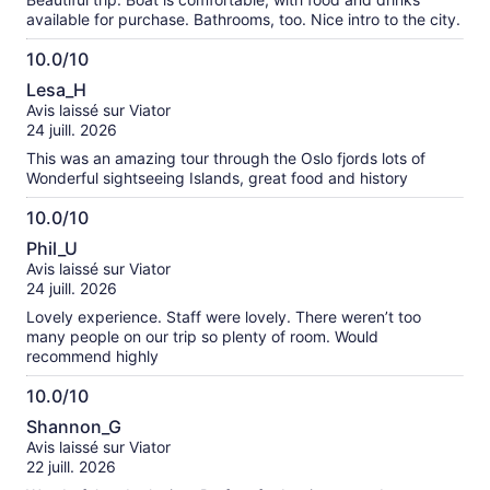
available for purchase. Bathrooms, too. Nice intro to the city.
10.0/10
10.0
Lesa_H
sur
Avis laissé sur Viator
10
24 juill. 2026
This was an amazing tour through the Oslo fjords lots of
Wonderful sightseeing Islands, great food and history
10.0/10
10.0
Phil_U
sur
Avis laissé sur Viator
10
24 juill. 2026
Lovely experience. Staff were lovely. There weren’t too
many people on our trip so plenty of room. Would
recommend highly
10.0/10
10.0
Shannon_G
sur
Avis laissé sur Viator
10
22 juill. 2026