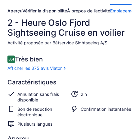
Aperçu
Vérifier la disponibilité
À propos de l’activité
Emplacement
2 - Heure Oslo Fjord
Sightseeing Cruise en voilier
Activité proposée par Båtservice Sightseeing A/S
Avis
Très bien
8,4
8,4 sur 10 –
Afficher les 375 avis Viator
Très
Caractéristiques
8.4
8.4 sur 10
bien
Annulation sans frais
2 h
Afficher
disponible
les
Bon de réduction
Confirmation instantanée
375 avis
électronique
Viator
Plusieurs langues
Aperçu