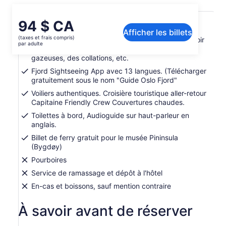
Inclusions et exclusions
Le
94 $ CA
Afficher les billets
prix
(taxes et frais compris)
Bar à bord avec diverses boissons à l'achat, à savoir
est
par adulte
des bières, du vin, des cocktails, des boissons
de 94 $ CA.
gazeuses, des collations, etc.
par
Fjord Sightseeing App avec 13 langues. (Télécharger
adulte
gratuitement sous le nom "Guide Oslo Fjord"
Voiliers authentiques. Croisière touristique aller-retour
Capitaine Friendly Crew Couvertures chaudes.
Toilettes à bord, Audioguide sur haut-parleur en
anglais.
Billet de ferry gratuit pour le musée Pininsula
(Bygdøy)
Pourboires
Service de ramassage et dépôt à l'hôtel
En-cas et boissons, sauf mention contraire
À savoir avant de réserver