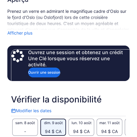
Prenez un verre en admirant le magnifique cadre d'Oslo sur
le fjord d'Oslo (ou Oslofjord) lors de cette croisière
touristique de deux heures. C'est un moyen agréable et
relaxant d'avoir une vue d'ensemble de la ville et d'apprécier
Afficher plus
sa beauté environnante.
En achetant 2hrs Fjord sightseeing ticket, vous aurez un
billet de ferry gratuit pour le musée
Ouvrez une session et obtenez un crédit
Une Clé lorsque vous réservez une
activité.
Ouvrir une session
Vérifier la disponibilité
Modifier les dates
Modifier
les
sam. 8 août
dim. 9 août
lun. 10 août
mar. 11 août
mer. 
dates
-
94 $ CA
94 $ CA
94 $ CA
94 