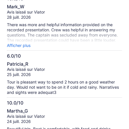
10.0
Mark_W
sur
Avis laissé sur Viator
10
28 juill. 2026
There was more and helpful information provided on the
recorded presentation. Crew was helpful in answering my
questions. The captain was secluded away from everyone.
The recorded presentation could have been a little louder.
Although I didn’t ask for them to do that.
Afficher plus
6.0/10
6.0
Patricia_R
sur
Avis laissé sur Viator
10
25 juill. 2026
Tour is pleasant way to spend 2 hours on a good weather
day. Would not want to be on it if cold and rainy. Narratives
and sights were adequat3
10.0/10
10.0
Martha_G
sur
Avis laissé sur Viator
10
24 juill. 2026
Beautiful trip. Boat is comfortable, with food and drinks