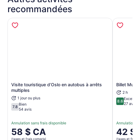
recommandées
Visite touristique d’Oslo en autobus à arrêts
Billet Musé
S’ouvre dans un nouvel onglet
multiples
2 h
1 jour ou plus
Excellent
8.6
8.6 sur 10
27 avis
Bien
7.8
7.8 sur 10
54 avis
Annulation sans frais disponible
Annulation sa
Le
58 $ CA
Le
42 $
prix
prix
(taxes et frais compris)
(taxes et frais 