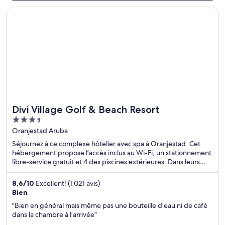
S’ouvre dans une nouvelle fenêtre
Divi Village Golf & Beach Resort
Divi Village Golf & Beach Resort
3.5
out
Oranjestad Aruba
of
Séjournez à ce complexe hôtelier avec spa à Oranjestad. Cet
5
hébergement propose l’accès inclus au Wi-Fi, un stationnement
libre-service gratuit et 4 des piscines extérieures. Dans leurs
avis, nos clients font l’éloge du personnel serviable et de la
propreté des chambres. Deux attractions prisées, Divi Golf and
8,6
/
10
Excellent! (1 021 avis)
Beach Resort et Plage d'Eagle Beach, se situent à proximité.
Bien
"Bien en général mais même pas une bouteille d’eau ni de café
dans la chambre à l’arrivée"