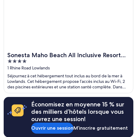
Sonesta Maho Beach All Inclusive Resort
4
Casino & Spa
out
1 Rhine Road Lowlands
of
Séjournez à cet hébergement tout inclus au bord de la mer à
5
Lowlands. Cet hébergement propose l’accès inclus au Wi-Fi, 2
des piscines extérieures et une station santé complète. Dans
leurs avis, nos clients font l’éloge du personnel serviable et de la
propreté des chambres. Deux attractions prisées, Plage de
Maho et Plage de Mullet Bay Beach, se situent à proximité.
Économisez en moyenne 15 % sur
des milliers d’hôtels lorsque vous
ouvrez une session!
Ouvrir une session
M’inscrire gratuitement