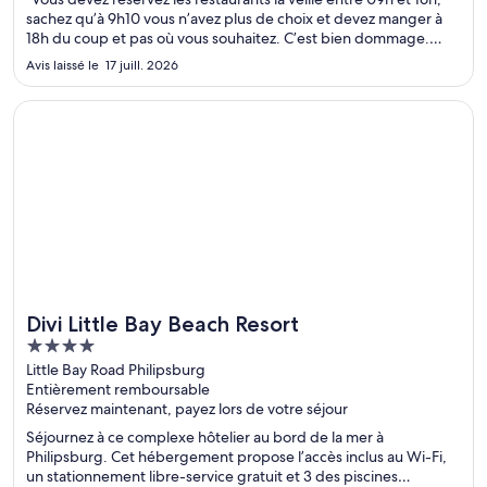
sachez qu’à 9h10 vous n’avez plus de choix et devez manger à
18h du coup et pas où vous souhaitez. C’est bien dommage.
Très peu d’animation Cocktail extrêmement sucrée et pas
Avis laissé le 17 juill. 2026
incroyable .. 3 « restaurants » sont collé entre eux, certes ..."
S’ouvre dans une nouvelle fenêtre
Divi Little Bay Beach Resort
Divi Little Bay Beach Resort
4
out
Little Bay Road Philipsburg
Entièrement remboursable
of
Réservez maintenant, payez lors de votre séjour
5
Séjournez à ce complexe hôtelier au bord de la mer à
Philipsburg. Cet hébergement propose l’accès inclus au Wi-Fi,
un stationnement libre-service gratuit et 3 des piscines