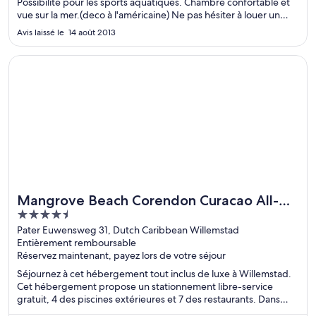
Possibilité pour les sports aquatiques. Chambre confortable et
vue sur la mer.(deco à l'américaine) Ne pas hésiter à louer un
scooter par parcourir l'île et st Jones."
Avis laissé le 14 août 2013
S’ouvre dans une nouvelle fenêtre
Mangrove Beach Corendon Curacao All-Inclusive Resort, Cur
Mangrove Beach Corendon Curacao All-
4.5
Inclusive Resort, Curio by Hilton
out
Pater Euwensweg 31, Dutch Caribbean Willemstad
Entièrement remboursable
of
Réservez maintenant, payez lors de votre séjour
5
Séjournez à cet hébergement tout inclus de luxe à Willemstad.
Cet hébergement propose un stationnement libre-service
gratuit, 4 des piscines extérieures et 7 des restaurants. Dans
leurs avis, nos clients font l’éloge de la piscine et du personnel