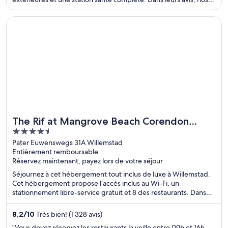
clients font l’éloge de la piscine et du personnel serviable. Deux
attractions prisées, Plage de Maho et Plage de Mullet Bay
S’ouvre dans une nouvelle fenêtre
The Rif at Mangrove Beach Corendon Curacao All-Inclusive, 
Beach, se situent à proximité.
The Rif at Mangrove Beach Corendon
4.5
Curacao All-Inclusive, Curio by Hilton
out
Pater Euwenswegs 31A Willemstad
Entièrement remboursable
of
Réservez maintenant, payez lors de votre séjour
5
Séjournez à cet hébergement tout inclus de luxe à Willemstad.
Cet hébergement propose l’accès inclus au Wi-Fi, un
stationnement libre-service gratuit et 8 des restaurants. Dans
leurs avis, nos clients font l’éloge du personnel serviable. Deux
attractions prisées, Plage Mambo et Pont de la Reine Emma, se
8,2
/
10
Très bien! (1 328 avis)
situent à proximité.
"Vous devez réservez les restaurants la veille entre 09h et 16h,