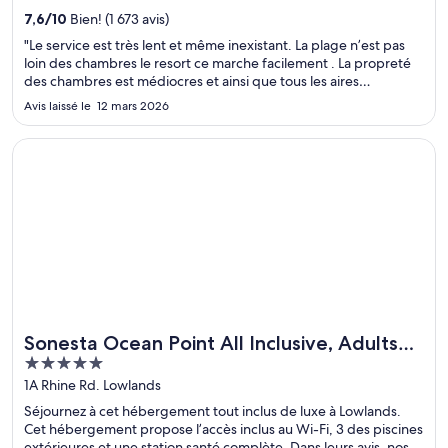
serviable. Deux attractions prisées, Plage Mambo et Pont de la
7,6
/
10
Bien! (1 673 avis)
Reine Emma, se situent à proximité.
"Le service est très lent et même inexistant. La plage n’est pas
loin des chambres le resort ce marche facilement . La propreté
des chambres est médiocres et ainsi que tous les aires
communes."
Avis laissé le 12 mars 2026
S’ouvre dans une nouvelle fenêtre
Sonesta Ocean Point All Inclusive, Adults Only Resort
Sonesta Ocean Point All Inclusive, Adults
5
Only Resort
out
1A Rhine Rd. Lowlands
of
Séjournez à cet hébergement tout inclus de luxe à Lowlands.
5
Cet hébergement propose l’accès inclus au Wi-Fi, 3 des piscines
extérieures et une station santé complète. Dans leurs avis, nos