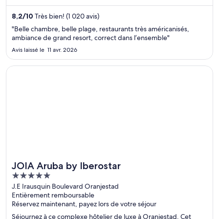
extérieures. Dans leurs avis, nos clients font l’éloge du
personnel serviable et de la propreté des chambres. Deux
8,2
/
10
Très bien! (1 020 avis)
attractions prisées, Plage de Maho et Plage de Mullet Bay
"Belle chambre, belle plage, restaurants très américanisés,
Beach, se situent à proximité.
ambiance de grand resort, correct dans l’ensemble"
Avis laissé le 11 avr. 2026
S’ouvre dans une nouvelle fenêtre
JOIA Aruba by Iberostar
JOIA Aruba by Iberostar
5
out
J.E Irausquin Boulevard Oranjestad
Entièrement remboursable
of
Réservez maintenant, payez lors de votre séjour
5
Séjournez à ce complexe hôtelier de luxe à Oranjestad. Cet