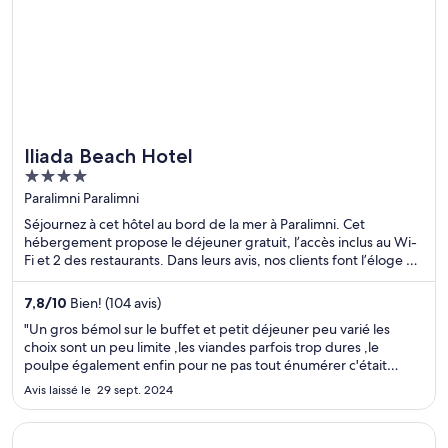
Iliada Beach Hotel
4
out
Paralimni Paralimni
of
Séjournez à cet hôtel au bord de la mer à Paralimni. Cet
5
hébergement propose le déjeuner gratuit, l’accès inclus au Wi-
Fi et 2 des restaurants. Dans leurs avis, nos clients font l’éloge du
personnel serviable. Deux attractions prisées, Plage de Protaras
et Plage de Nissi, se situent à proximité.
7,8
/
10
Bien! (104 avis)
"Un gros bémol sur le buffet et petit déjeuner peu varié les
choix sont un peu limite ,les viandes parfois trop dures ,le
poulpe également enfin pour ne pas tout énumérer c'était
globalement bien décevant par rapport à d autres lieux ou
Avis laissé le 29 sept. 2024
comme ici nous avions pris la formule demi pension"
S’ouvre dans une nouvelle fenêtre
Sonesta Maho Beach All Inclusive Resort Casino & Spa