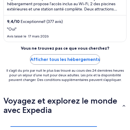
hébergement propose l’accès inclus au Wi-Fi, 2 des piscines
extérieures et une station santé complète. Deux attractions
prisées, Plage d'Eagle Beach et Divi Golf and Beach Resort, se
situent à proximité.
9,4
/
10
Exceptionnel! (377 avis)
"Oui"
Avis laissé le 17 mars 2026
Vous ne trouvez pas ce que vous cherchez?
Afficher tous les hébergements
Il s’agit du prix par nuit le plus bas trouvé au cours des 24 dernières heures
pour un séjour d’une nuit pour deux adultes. Les prix et la disponibilité
peuvent changer. Des conditions supplémentaires peuvent s’appliquer.
Voyagez et explorez le monde
avec Expedia