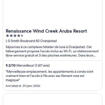
Renaissance Wind Creek Aruba Resort
4.5
out
L G Smith Boulevard 82 Oranjestad
of
Séjournez à ce complexe hôtelier de luxe à Oranjestad. Cet
5
hébergement propose l’accès inclus au Wi-Fi, un stationnement
libre-service gratuit et 3 des piscines extérieures. Dans leurs
avis, nos clients font l’éloge de la piscine et du personnel
serviable. Deux attractions prisées, Centre commercial
9,2
/
10
Merveilleux! (1 617 avis)
Renaissance Mall d'Aruba et Divi Golf and Beach Resort, se
"Merveilleuse emplacement, les appartements à condo sont
situent à proximité.
vraiment bien et l’accès à l’île avec ses flamant rose est
magique"
Avis laissé le 20 janv. 2026
S’ouvre dans une nouvelle fenêtre
Iliada Beach Hotel