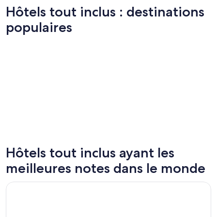
Hôtels tout inclus : destinations
populaires
Hôtels tout inclus ayant les
Cancún
Punta C
meilleures notes dans le monde
117 hôtels tout inclus
86 hôtels
S’ouvre dans une nouvelle fenêtre
Renaissance Wind Creek Aruba Resort