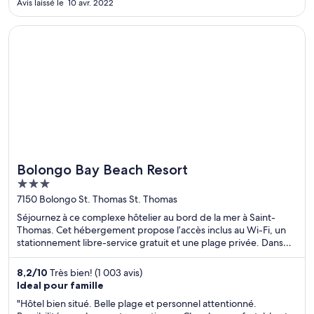
Avis laissé le 10 avr. 2022
S’ouvre dans une nouvelle fenêtre
Bolongo Bay Beach Resort
Bolongo Bay Beach Resort
3
out
7150 Bolongo St. Thomas St. Thomas
of
Séjournez à ce complexe hôtelier au bord de la mer à Saint-
5
Thomas. Cet hébergement propose l’accès inclus au Wi-Fi, un
stationnement libre-service gratuit et une plage privée. Dans
leurs avis, nos clients font l’éloge du personnel serviable. Deux
attractions prisées, Sapphire Beach et Plage de la baie de
8,2
/
10
Très bien! (1 003 avis)
Magens, se situent à proximité.
Ideal pour famille
"Hôtel bien situé. Belle plage et personnel attentionné.