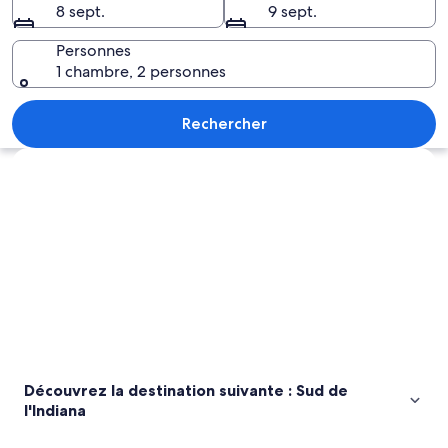
8 sept.
9 sept.
Sud
de
Personnes
1 chambre, 2 personnes
l'Indiana
Un bâtiment moderne en verre, doté d’
Rechercher
Explorer la carte
Découvrez la destination suivante : Sud de
l'Indiana