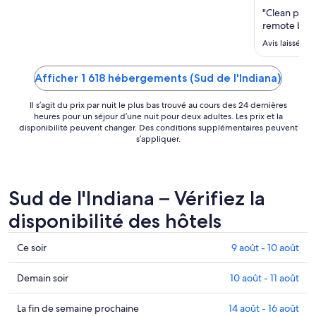
au 16
"Clean pool 
août
remote batte
Avis laissé le
Afficher 1 618 hébergements (Sud de l'Indiana)
Il s’agit du prix par nuit le plus bas trouvé au cours des 24 dernières
heures pour un séjour d’une nuit pour deux adultes. Les prix et la
disponibilité peuvent changer. Des conditions supplémentaires peuvent
s’appliquer.
Sud de l'Indiana – Vérifiez la
disponibilité des hôtels
Consultez
Ce soir
9 août - 10 août
les
prix
Consulter
Demain soir
10 août - 11 août
à Sud
les
de
prix
Consultez
La fin de semaine prochaine
14 août - 16 août