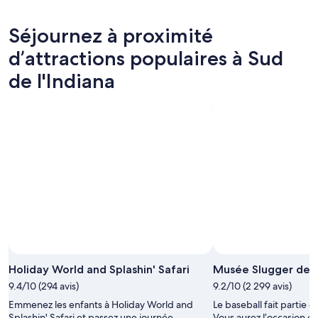
l'Indiana
à
les
pour
Sud
prix
Séjournez à proximité
ce
de
à Sud
soir,
l'Indiana
de
d’attractions populaires à Sud
9
pour
l'Indiana
de l'Indiana
août
demain
pour
-
soir,
la
10
10
fin
août
août
de
-
semaine
11
prochaine,
août
14
août
-
16
août
Photo par Indiana Office of Tourism Development
Photo
libre
Holiday World and Splashin' Safari
Musée Slugger de Lo
de
9.4/10 (294 avis)
9.2/10 (2 299 avis)
droits
Emmenez les enfants à Holiday World and
Le baseball fait partie d
prise
Splashin' Safari et passez une journée
Vous aurez l’occasion de 