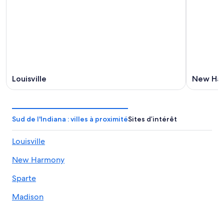
Louisville
New Ha
Sud de l'Indiana : villes à proximité
Sites d’intérêt
Louisville
New Harmony
Sparte
Madison