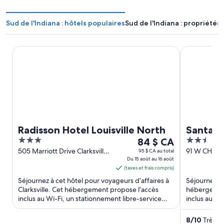
Sud de l'Indiana : hôtels populaires
Sud de l'Indiana : propriétés
Radisson Hotel Louisville North
Santas Lodg
Radisson Hotel Louisville North
Santas 
3
Le
2.5
84 $ CA
out
prix
out
505 Marriott Drive Clarksville
91 W CHRIS
95 $ CA au total
IN
Du 15 août au 16 août
Claus IN
of
est
of
(taxes et frais compris)
5
de 84 $ CA
5
Séjournez à cet hôtel pour voyageurs d’affaires à
Séjournez à 
par
Clarksville. Cet hébergement propose l’accès
hébergement
nuit
inclus au Wi-Fi, un stationnement libre-service
inclus au Wi
du 15
gratuit et une ...
gratuit. Dans
août
8
/
10
Très bi