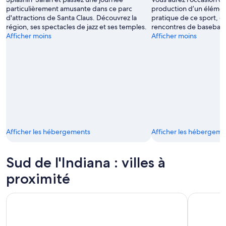
par Indiana
particulièrement amusante dans ce parc
production d’un élémen
Office
d'attractions de Santa Claus. Découvrez la
pratique de ce sport, g
of
région, ses spectacles de jazz et ses temples.
rencontres de baseball 
Tourism
Afficher moins
Afficher moins
Development
Afficher les hébergements
Afficher les hébergeme
Sud de l'Indiana : villes à
proximité