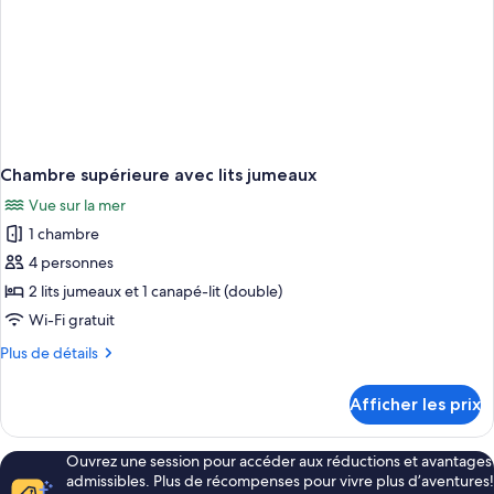
Chambre supérieure avec lits jumeaux
Vue sur la mer
1 chambre
4 personnes
2 lits jumeaux et 1 canapé-lit (double)
Wi-Fi gratuit
Plus
Plus de détails
de
détails
Afficher les prix
pour
Chambre
supérieure
Ouvrez une session pour accéder aux réductions et avantages
avec
admissibles. Plus de récompenses pour vivre plus d’aventures!
lits