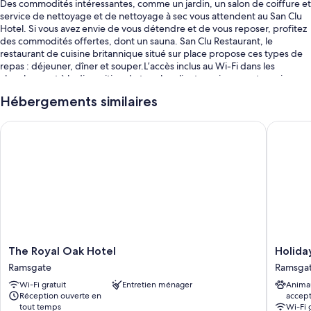
Des commodités intéressantes, comme un jardin, un salon de coiffure et
service de nettoyage et de nettoyage à sec vous attendent au San Clu
Hotel. Si vous avez envie de vous détendre et de vous reposer, profitez
des commodités offertes, dont un sauna. San Clu Restaurant, le
restaurant de cuisine britannique situé sur place propose ces types de
repas : déjeuner, dîner et souper.L’accès inclus au Wi-Fi dans les
chambres est à la disposition de tous les clients, qui peuvent aussi
profiter de commodités comme un bar et un centre d’entraînement
Hébergements similaires
physique.
Parmi les autres avantages offerts à Hôtel, notons :
The Royal Oak Hotel
Holiday 
Stationnement libre-service gratuit
Déjeuner anglais (supplément), location de vélos et stationnement
pour camions, autobus et véhicules récréatifs
Départ express, service de buanderie et journaux gratuits
Les avis des clients notent positivement le personnel serviable.
Caractéristiques de la chambre
The
Holiday
The Royal Oak Hotel
Holida
Toutes les chambres à l’hébergement San Clu Hotel offrent des
Royal
Inn
Ramsgate
Ramsga
commodités comme un espace de travail pour ordinateurs portables et
Oak
Express
Wi-Fi gratuit
Entretien ménager
Anima
le réglage de la climatisation, ainsi que des avantages comme l’accès
Hotel
Ramsga
Réception ouverte en
accep
inclus au Wi-Fi et de l’eau embouteillée gratuite.
Ramsgate
-
tout temps
Wi-Fi 