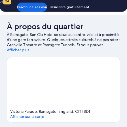
jumeaux
Ouvrir une session
M’inscrire gratuitement
À propos du quartier
À Ramsgate, San Clu Hotel se situe au centre-ville et à proximité
d'une gare ferroviaire. Quelques attraits culturels à ne pas rater :
Granville Theatre et Ramsgate Tunnels. Et vous pouvez
découvrir quelques activités de la région en visitant ces endroits
Afficher plus
: Port royal et de plaisance de Ramsgate et Port de Ramsgate.
Vous souhaitez assister à un événement ou à une partie en ville?
Rendez-vous à ces endroits : Parc de loisirs Dreamland ou Piste
de BMX Broomfield BMX Track. Vivez des aventures aquatiques
dans la région en essayant la pêche, ou profitez des grands
espaces en découvrant l'équitation et les pistes de
randonnée/de vélo.
Visiter le guide de voyage pour Ramsgate
Victoria Parade, Ramsgate, England, CT11 8DT
Afficher sur la carte