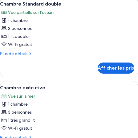
Afficher
base
1
base
Chambre Standard double
toutes
double
double
Vue partielle sur l’océan
les
1 chambre
photos
pour
2 personnes
ce
1 lit double
type
Wi-Fi gratuit
de
Plus
Plus de détails
chambre :
de
Chambre
détails
Afficher les prix
pour
Standard
Chambre
double
Standard
Afficher
Une chambre d’hôtel avec un grand lit
1
double
Chambre exécutive
toutes
Vue sur la mer
les
1 chambre
photos
pour
3 personnes
ce
1 très grand lit
type
Wi-Fi gratuit
de
Plus
Plus de détails