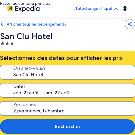
Passer au contenu principal
Télécharger l’appli
Afficher tous les hébergements
San Clu Hotel
Hébergement
3.0 étoiles
Sélectionnez des dates pour afficher les prix
Où allez-vous?
Dates
Personnes
Rechercher