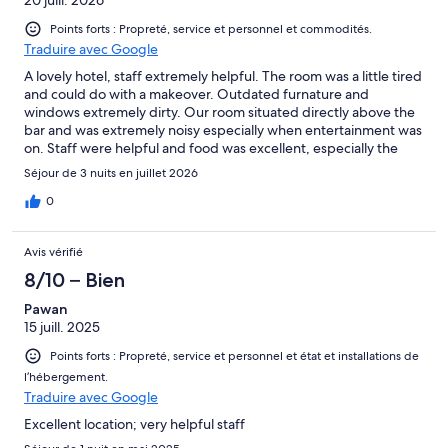
Points forts : Propreté, service et personnel et commodités.
Traduire avec Google
A lovely hotel, staff extremely helpful. The room was a little tired
and could do with a makeover. Outdated furnature and
windows extremely dirty. Our room situated directly above the
bar and was extremely noisy especially when entertainment was
on. Staff were helpful and food was excellent, especially the
breakfast. We would thoroughly recommend the food. Would
Séjour de 3 nuits en juillet 2026
stay at this hotel again, but would ask for a room higher than the
first floor. floor one
0
Avis vérifié
8/10 – Bien
Pawan
15 juill. 2025
Points forts : Propreté, service et personnel et état et installations de
l’hébergement.
Traduire avec Google
Excellent location; very helpful staff