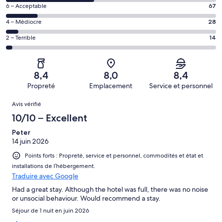
de 8
Excellent,
Note
6 – Acceptable
67
–
d’après
de 6
Bien,
Note
4 – Médiocre
28
150 avis
–
d’après
de 4
sur 446.
Acceptable,
Note
2 – Terrible
14
187 avis
–
d’après
de 2
sur 446.
Médiocre,
67 avis
–
d’après
sur 446.
Terrible,
28 avis
8,4
8,0
8,4
d’après
sur 446.
Propreté
Emplacement
Service et personnel
14 avis
Avis
sur 446.
Avis vérifié
10/10 – Excellent
Peter
14 juin 2026
Points forts : Propreté, service et personnel, commodités et état et
installations de l’hébergement.
Traduire avec Google
Had a great stay. Although the hotel was full, there was no noise
or unsocial behaviour. Would recommend a stay.
Séjour de 1 nuit en juin 2026