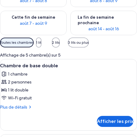
août 7 - août 8
août 8 - août 9
Vérifier la disponibilité pour cette fin de semaine août 7 - aoû
Vérifier la disponibilité pour 
Cette fin de semaine
La fin de semaine
prochaine
août 7 - août 9
août 14 - août 16
Filtres
Toutes les chambres
1 lit
2 lits
3 lits ou plus
disponibles
pour
Affichage de 5 chambre(s) sur 5
les
Afficher
Une chambre d’hôtel avec un lit, une 
2
Chambre de base double
chambres
toutes
1 chambre
les
2 personnes
photos
pour
1 lit double
ce
Wi-Fi gratuit
type
Plus
Plus de détails
de
de
chambre :
détails
Afficher les prix
pour
Chambre
Chambre
de
de
Chambre Standard double | Lit avec m