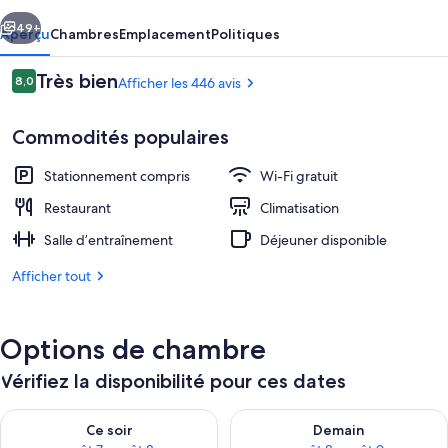
Hotel
cédent
Suivant
49+
Aperçu
Chambres
Emplacement
Politiques
Avis
Très bien
8,0
Afficher les 446 avis
8,0 sur 10 –
Commodités populaires
Stationnement compris
Wi-Fi gratuit
Restaurant
Climatisation
Salle d’entraînement
Déjeuner disponible
Extérieur
Afficher tout
Options de chambre
Vérifiez la disponibilité pour ces dates
Vérifier la disponibilité pour ce soir août 7 - août 8
Vérifier la disponibilité pour 
Ce soir
Demain