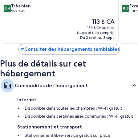
Minster
D’autres commodités offertes dans toutes les chambres comprennent :
8.4
8.8
Très bien
by
Exce
8,4
8,8
sur
sur
292 avis
IHG
1 005
Des sachets de thé et du café soluble gratuits et des bouilloires
10,
10,
Ramsga
électriques
Le
113 $ CA
Très
Excellen
prix
Des salles de bain avec un séchoir à cheveux
bien,
1 005 av
135 $ CA au total
est
(taxes et frais compris)
292 avis
Des garde-robes ou placards, un système de chauffage et
de
Du 2 sept. au 3 sept.
l’entretien ménager tous les jours
113 $ CA
Consulter des hébergements semblables
Plus de détails sur cet
hébergement
Commodités de l’hébergement
Internet
Disponible dans toutes les chambres : Wi-Fi gratuit
Disponible dans certaines aires communes : Wi-Fi gratuit
Stationnement et transport
Stationnement libre-service gratuit sur place