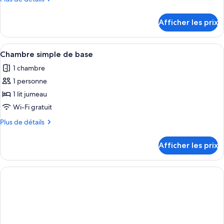
chambre :
de
Chambre
détails
Afficher les prix
pour
exécutive
Chambre
exécutive
Afficher
Un lit bien fait, avec une tête de lit n
1
Chambre simple de base
toutes
1 chambre
les
1 personne
photos
pour
1 lit jumeau
ce
Wi-Fi gratuit
type
Plus
Plus de détails
de
de
chambre :
détails
Afficher les prix
pour
Chambre
Chambre
simple
simple
de
de
base
base