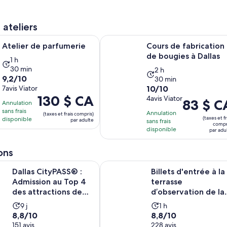
adulte
 ateliers
S’ouvre dans un nouvel onglet
 parfumerie
Cours de fabrication de bougies à 
Atelier de parfumerie
Cours de fabrication
de bougies à Dallas
L’activité
1 h
30 min
L’activité
dure
2 h
9.2
9,2/10
30 min
dure
1 heure
10.0
sur
7avis Viator
10/10
2 heures
et
Le
130 $ CA
sur
4avis Viator
10
Le
83 $ C
et
30 minutes
Annulation
prix
10
avec
sans frais
prix
30 minutes
Annulation
(taxes et frais compris)
est
(taxes et fr
disponible
avec
7 avis
par adulte
sans frais
est
compr
de 130 $ CA.
disponible
4 avis
par adu
de 83 $ CA.
par
par
adulte
ons
adulte
S’ouvre 
yPASS® : Admission au Top 4 des attractions de Dallas
Billets d'entrée à la terrasse d’ob
Dallas CityPASS® :
Billets d'entrée à la
Admission au Top 4
terrasse
des attractions de
d’observation de la
Dallas
Reunion Tower de
L’activité
L’activité
9 j
1 h
Dallas
8.8
8.8
8,8/10
8,8/10
dure
dure
sur
151 avis
sur
228 avis