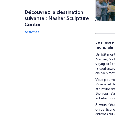
Découvrez la destination
suivante : Nasher Sculpture
Visit
Center
touristiq
Activities
excursion
jou
Le musée N
mondiale.
Un bâtiment
Nasher, l'on
voyages à t
ils souhaita
de 5109mètre
Vous pourre
Picasso et d
structure d'
Bien qu'il s
acheter un l
Si vous n'êt
en particuli
œuvres du ja