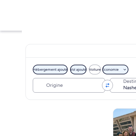
Hébergement ajouté
Vol ajouté
Voiture
Économie
Origine
Desti
Une galerie d’art a
Explorer la carte
Visites tou