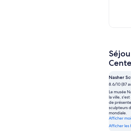
Séjou
Cente
Nasher Sc
8.6/10 (87 av
Le musée Na
la ville, s'
de présenter
sculpteurs 
mondiale.
Afficher mo
Afficher le