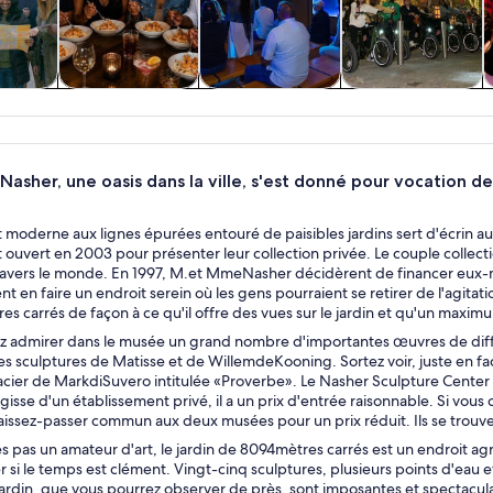
es
Histoire et
Excursions
Aventure et plein
ues et
culture
privées et
air
s d’un
personnalisées
r
asher, une oasis dans la ville, s'est donné pour vocation de
 moderne aux lignes épurées entouré de paisibles jardins sert d'écrin a
t ouvert en 2003 pour présenter leur collection privée. Le couple colle
ravers le monde. En 1997, M.et MmeNasher décidèrent de financer eux-mêm
ient en faire un endroit serein où les gens pourraient se retirer de l'agita
s carrés de façon à ce qu'il offre des vues sur le jardin et qu'un maxim
z admirer dans le musée un grand nombre d'importantes œuvres de diff
es sculptures de Matisse et de WillemdeKooning. Sortez voir, juste en fa
acier de MarkdiSuvero intitulée «Proverbe». Le Nasher Sculpture Center es
'agisse d'un établissement privé, il a un prix d'entrée raisonnable. Si vou
aissez-passer commun aux deux musées pour un prix réduit. Ils se trouven
es pas un amateur d'art, le jardin de 8094mètres carrés est un endroit a
er si le temps est clément. Vingt-cinq sculptures, plusieurs points d'eau
rdin, que vous pourrez observer de près, sont imposantes et spectaculair