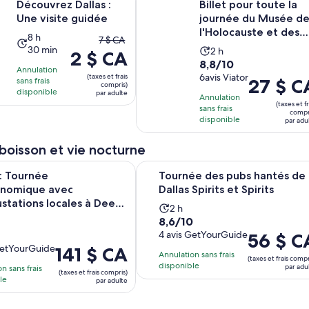
Découvrez Dallas :
Billet pour toute la
Une visite guidée
journée du Musée d
l'Holocauste et des
L’activité
8 h
Le
7 $ CA
Droits de l'Ho...
30 min
L’activité
dure
2 h
2 $ CA
prix
8.8
8,8/10
dure
8 heures
antérieur
Annulation
sur
6avis Viator
(taxes et frais
2 heures
et
Le
27 $ C
sans frais
était
compris)
10
disponible
30 minutes
par adulte
prix
de
Annulation
(taxes et fr
avec
sans frais
est
7 $ CA
compr
disponible
6 avis
par adu
de 27 $ CA.
et
par
le
 boisson et vie nocturne
adulte
prix
ournée gastronomique avec 5 dégustations locales à Deep Ellu
Tournée des pubs hantés de Dallas S
actuel
 : Tournée
Tournée des pubs hantés de
est
onomique avec
Dallas Spirits et Spirits
de
stations locales à Deep
L’activité
2 h
2 $ CA
8.6
8,6/10
ivité
dure
par
0
sur
4 avis GetYourGuide
Le
56 $ C
e
2 heures
adulte
GetYourGuide
Le
141 $ CA
10
prix
ures
Annulation sans frais
(taxes et frais compr
prix
avec
est
disponible
par adu
n sans frais
(taxes et frais compris)
est
4 avis
de 56 $ CA.
le
par adulte
de 141 $ CA.
par
par
adulte