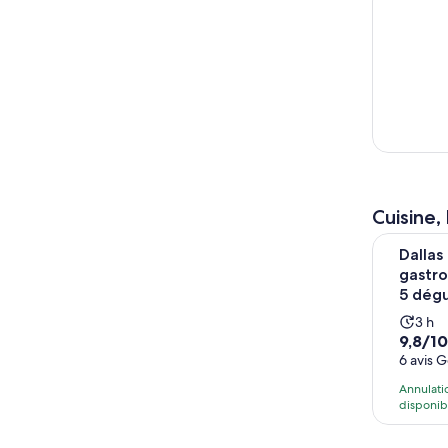
Cuisine,
Dallas : T
Dallas
gastr
5 dégu
Ellum
L’act
3 h
9.8
9,8/1
dur
sur
6 avis 
3 he
10
Annulatio
avec
disponib
6 avis