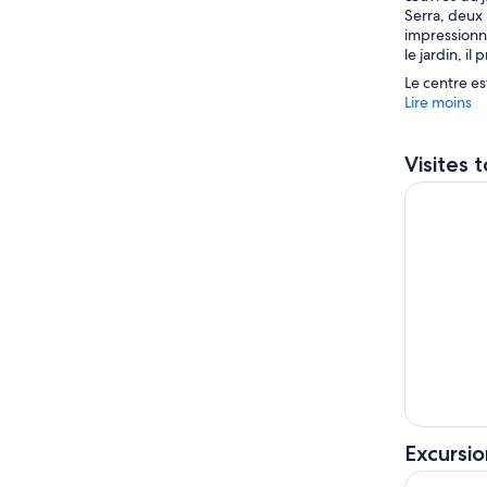
Serra, deux
impressionna
le jardin, il
Le centre est
Lire moins
Visites 
Visiter Fo
Excursio
Découvrez 