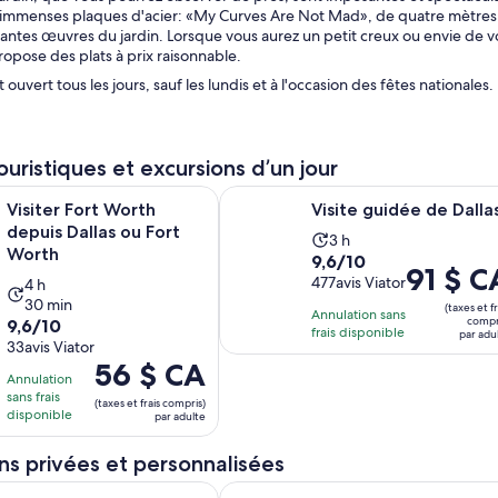
 immenses plaques d'acier: «My Curves Are Not Mad», de quatre mètres 
ntes œuvres du jardin. Lorsque vous aurez un petit creux ou envie de vo
 propose des plats à prix raisonnable.
 ouvert tous les jours, sauf les lundis et à l'occasion des fêtes nationales.
touristiques et excursions d’un jour
S’ouvre dans un nouvel on
S’ouvre dan
rt Worth depuis Dallas ou Fort Worth
Visite guidée de Dallas
Visiter Fort Worth
Visite guidée de Dalla
depuis Dallas ou Fort
L’activité
3 h
Worth
9.6
9,6/10
dure
Le
91 $ C
sur
477avis Viator
L’activité
4 h
3 heures
prix
30 min
10
dure
(taxes et fr
Annulation sans
est
9.6
compr
9,6/10
avec
4 heures
frais disponible
par adu
de 91 $ CA.
sur
33avis Viator
477 avis
et
par
Le
56 $ CA
10
30 minutes
Annulation
adulte
prix
avec
sans frais
(taxes et frais compris)
est
disponible
33 avis
par adulte
de 56 $ CA.
par
ns privées et personnalisées
adulte
S’ouvre dans un nouvel onglet
Dallas : Une visite guidée
Billet pour toute la journée du Mus