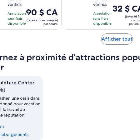
9 jours
1 heure
vérifiés
vérifiés
10
10
Le
32 $ C
Le
90 $ CA
avec
avec
prix
Annulation
Annulation
prix
(taxes et fr
151 avis
228 avis
sans frais
sans frais
est
(taxes et frais compris)
compr
est
disponible
disponible
par adulte
par adu
de 32 $ CA.
de 90 $ CA.
par
par
S’o
Afficher tout
adulte
adulte
da
un
rnez à proximité d’attractions pop
nou
ong
r
ulpture Center
is)
sher, une oasis dans
est donné pour vocation
 le travail de
de réputation
ins
s hébergements