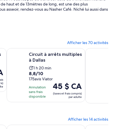
de haut et de 13mètres de long, est une des plus
us asseoir, rendez-vous au Nasher Café. Niché lui aussi dans
Afficher les 70 activités
glet
s un nouvel onglet
S’ouvre dans un nouvel on
Circuit à arrêts multiples à Dallas
Visite en tramway de
s
Circuit à arrêts multiples
Visite e
à Dallas
John F. 
Dallas
L’activité
1 h 20 min
A
8.8
8,8/10
L’activi
dure
1 h 5 min
9.4
sur
175avis Viator
9,4/10
dure
1 heure
ais
is)
Le
45 $ CA
sur
699avis Via
10
1 heure
et
lte
Annulation
prix
10
avec
et
20 minutes
sans frais
Annulation s
(taxes et frais compris)
est
disponible
avec
175 avis
par adulte
5 minut
frais disponi
de 45 $ CA.
699 avis
par
adulte
Afficher les 14 activités
S’ouvre dans un nou
ée de l'Holocauste et des Droits de l'Ho...
Visite à pied autoguidée en solo du centre-ville historique
Visite à pied du vrai 