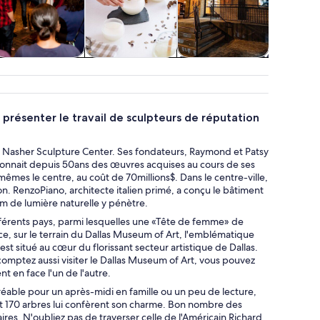
Cuisine, boisson
Cours et ateliers
Attractions
Excursi
et vie nocturne
batea
croisi
 présenter le travail de sculpteurs de réputation
u Nasher Sculpture Center. Ses fondateurs, Raymond et Patsy
ctionnait depuis 50ans des œuvres acquises au cours de ses
es le centre, au coût de 70millions$. Dans le centre-ville,
tion. RenzoPiano, architecte italien primé, a conçu le bâtiment
um de lumière naturelle y pénètre.
érents pays, parmi lesquelles une «Tête de femme» de
ce, sur le terrain du Dallas Museum of Art, l'emblématique
t situé au cœur du florissant secteur artistique de Dallas.
s comptez aussi visiter le Dallas Museum of Art, vous pouvez
t en face l'un de l'autre.
gréable pour un après-midi en famille ou un peu de lecture,
 et 170 arbres lui confèrent son charme. Bon nombre des
es. N'oubliez pas de traverser celle de l'Américain Richard