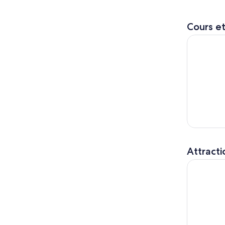
Cours et
Atelier de
Attracti
Dallas Cit