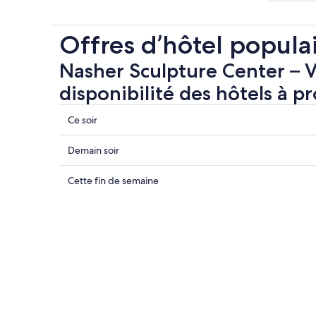
Offres d’hôtel popula
Nasher Sculpture Center – Vé
disponibilité des hôtels à p
Nasher
Ce soir
Sculpture
Center
Consulter
Demain soir
–
les
Consulter
prix
Nasher
Cette fin de semaine
les
à
Sculpture
prix
proximité
Center
à
de
–
proximité
Nasher
Consulter
pour
Sculpture
les
ce
Center
prix
soir,
pour
à
7
demain
proximité
août
soir,
pour