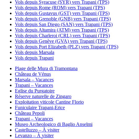
Vols depuis Syracuse (SYR) vers Trapani (TPS)
Vols depuis Rome (ROM) vers Trapani (TPS)
Vols depuis Gustavus (GST) vers Trapani (TPS)
Vols depuis Grenoble (GNB) vers Trapani (TPS)
Vols depuis San Diego (SAN) vers Trapani (TPS)
Vols depuis Altamira (ATM) vers Trapani (TPS)
Vols depuis Charleroi (CRL) vers Trapani (TPS)
Vols depuis Genève (GVA) vers Trapani (TPS)
Vols depuis Port Elizabeth (PLZ) vers Trapani (TPS)
Vols depuis Marsala
Vols depuis Trapani
Plage delle Mura di Tramontana
Château de Vénus
Marsala – Vacances
Trapani – Vacances
Eglise du Purgatoire
Réserve naturelle de Zingaro
Exploitation viticole Cantine Florio
Funiculaire Trapani-Erice
Château Pepoli
Trapani – Vacances
Museo Archeologico di Baglio Anselmi
Castelluzzo – À visiter
Levanzo – À visiter