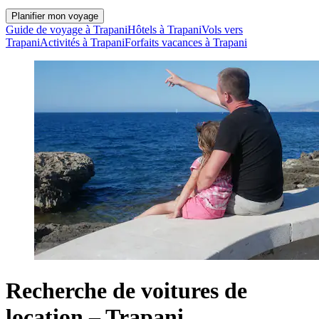
Planifier mon voyage
Guide de voyage à Trapani
Hôtels à Trapani
Vols vers
Trapani
Activités à Trapani
Forfaits vacances à Trapani
Recherche de voitures de
location – Trapani