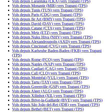
Vols depuis Larantuka (LKA) vers Trapani (TPS)
Vols depuis Monastir (MIR) vers Trapani (TPS)
Vols depuis Tunis (TUN) vers Trapani (TPS)
Vols depuis Paris (CDG) vers Trapani (TPS)
Vols depuis Ile Art (BMY) vers Trapani (TPS)
Vols depuis David (DAV) vers Trapani (TPS)
Vols depuis Catane (CTA) vers Trapani (TPS)
Vols depuis Metz (ETZ) vers Trapani (TPS)
Vols depuis Nuku Hiva (NHV) vers Trapani (TPS)
Vols depuis Alexandroupolis (AXD) vers Trapani (TPS)
Vols depuis Cincinnati (CVG) vers Trapani (TPS)
Vols depuis Karlsruhe Baden-Baden (FKB) vers Trapani
(TPS)
Vols depuis Rome (FCO) vers Trapani (TPS)
Vols depuis Naples (NAP) vers Trapani (TPS)
Vols depuis Cagliari (CAG) vers Trapani (TPS)
Vols depuis Cali (CLO) vers Trapani (TPS)
Vols depuis Montréal (YUL) vers Trapani (TPS)
Vols depuis Tartu (TAY) vers Trapani (TPS)
Vols depuis Greenville (GSP) vers Trapani (TPS)
Vols depuis Alger (ALG) vers Trapani (TPS)
Vols depuis Xilinhot (XIL) vers Trapani (TPS)
Vols depuis Brive-la-Gaillarde (BVE) vers Trapani (TPS)
Vols depuis São João del-Rei (JDR) vers Trapani (TPS)
Vols depuis Bethel (BET) vers Trapani (TPS)