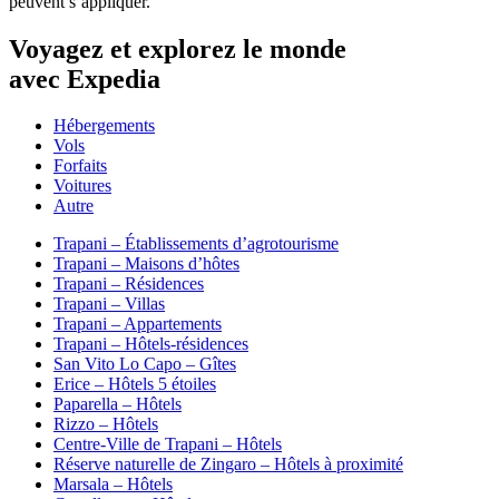
peuvent s’appliquer.
Voyagez et explorez le monde
avec Expedia
Hébergements
Vols
Forfaits
Voitures
Autre
Trapani – Établissements d’agrotourisme
Trapani – Maisons d’hôtes
Trapani – Résidences
Trapani – Villas
Trapani – Appartements
Trapani – Hôtels-résidences
San Vito Lo Capo – Gîtes
Erice – Hôtels 5 étoiles
Paparella – Hôtels
Rizzo – Hôtels
Centre-Ville de Trapani – Hôtels
Réserve naturelle de Zingaro – Hôtels à proximité
Marsala – Hôtels