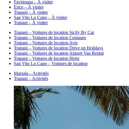
Favignana – À visiter
Erice – À visiter
Trapani – À visiter
San Vito Lo Capo – À visiter
Trapani – À visiter
Trapani – Voitures de location Sicily By Car
Trapani – Voitures de location Centauro
Trapani – Voitures de location Avis
Trapani – Voitures de location Drive on Holidays
Trapani – Voitures de location Airport Van Rental
Trapani – Voitures de location Hertz
San Vito Lo Capo – Voitures de location
Marsala – Activités
Trapani – Activités