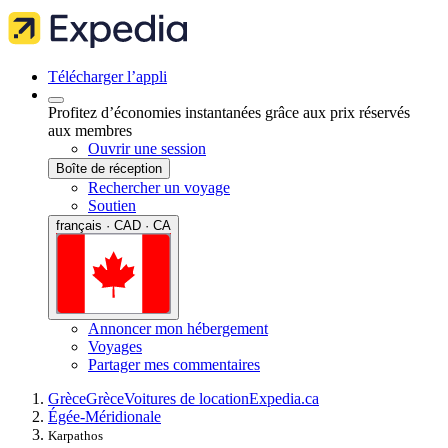
Télécharger l’appli
Profitez d’économies instantanées grâce aux prix réservés
aux membres
Ouvrir une session
Boîte de réception
Rechercher un voyage
Soutien
français · CAD · CA
Annoncer mon hébergement
Voyages
Partager mes commentaires
Grèce
Grèce
Voitures de location
Expedia.ca
Égée-Méridionale
Karpathos