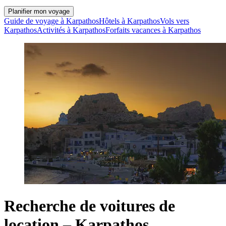
Planifier mon voyage
Guide de voyage à Karpathos
Hôtels à Karpathos
Vols vers
Karpathos
Activités à Karpathos
Forfaits vacances à Karpathos
Recherche de voitures de
location – Karpathos