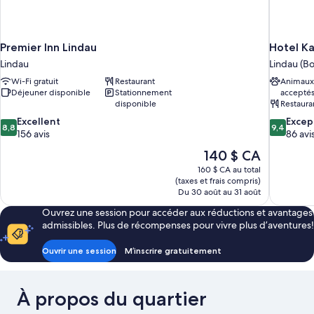
Premier Inn Lindau
Hotel K
Lindau
Lindau (B
Wi-Fi gratuit
Restaurant
Animaux
Déjeuner disponible
Stationnement
accepté
disponible
Restaura
8.8
9.4
Excellent
Excep
8,8
9,4
sur
sur
156 avis
86 avi
10,
10,
Le
140 $ CA
Excellent,
Exception
prix
160 $ CA au total
156 avis
86 avis
est
(taxes et frais compris)
de
Du 30 août au 31 août
140 $ CA
Ouvrez une session pour accéder aux réductions et avantages
admissibles. Plus de récompenses pour vivre plus d’aventures!
Ouvrir une session
M’inscrire gratuitement
À propos du quartier