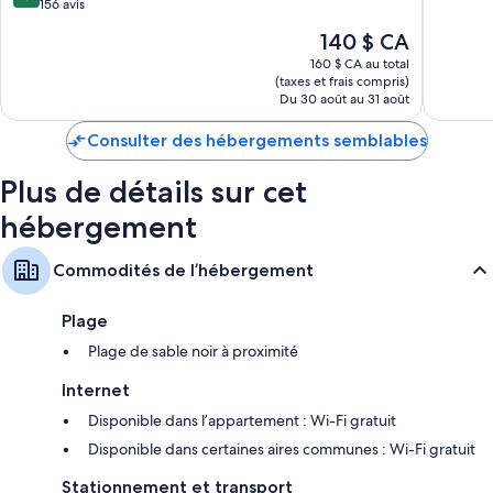
sur
156 avis
10,
Des ampoules à DEL et des produits de nettoyage écologiques
10,
5 avis
Le
140 $ CA
Excellent,
Une douche cascade, des articles de toilette gratuits et un séchoir à
prix
156 avis
160 $ CA au total
cheveux
est
(taxes et frais compris)
de
Du 30 août au 31 août
Des téléviseurs à écran plat 100-cm comprenant des chaînes
140 $ CA
spécialisées
Consulter des hébergements semblables
Des coins salons séparés, des cuisines et des réfrigérateurs
Plus de détails sur cet
hébergement
Commodités de l’hébergement
Plage
Plage de sable noir à proximité
Internet
Disponible dans l’appartement : Wi-Fi gratuit
Disponible dans certaines aires communes : Wi-Fi gratuit
Stationnement et transport