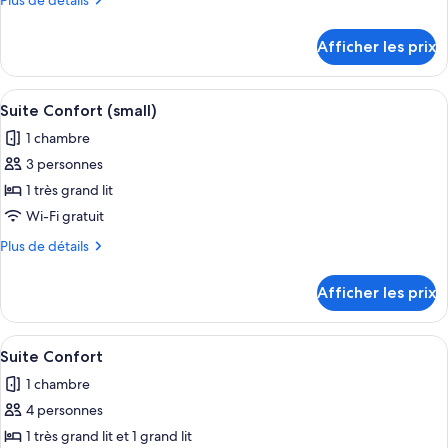
Plus de détails
de
de
chambre :
détails
Afficher les prix
pour
Chambre
Chambre
Junior
Junior
Afficher
Une chambre d’hôtel comprenant un lit
double
6
double
Suite Confort (small)
toutes
1 chambre
les
3 personnes
photos
pour
1 très grand lit
ce
Wi-Fi gratuit
type
Plus
Plus de détails
de
de
chambre :
détails
Afficher les prix
pour
Suite
Suite
Confort
Confort
Afficher
Une chambre d’hôtel avec un grand lit
(small)
7
(small)
Suite Confort
toutes
1 chambre
les
4 personnes
photos
pour
1 très grand lit et 1 grand lit