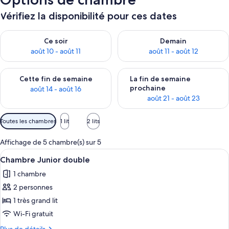
Vérifiez la disponibilité pour ces dates
Vérifier la disponibilité pour ce soir août 10 - août 11
Vérifier la disponibilité pour 
Ce soir
Demain
août 10 - août 11
août 11 - août 12
Vérifier la disponibilité pour cette fin de semaine août 14 - aoû
Vérifier la disponibilité pour 
Cette fin de semaine
La fin de semaine
prochaine
août 14 - août 16
août 21 - août 23
Filtres
Toutes les chambres
1 lit
2 lits
disponibles
pour
Affichage de 5 chambre(s) sur 5
les
Afficher
Une chambre d’hôtel avec un lit, une ta
8
Chambre Junior double
chambres
toutes
1 chambre
les
2 personnes
photos
pour
1 très grand lit
ce
Wi-Fi gratuit
type
Plus