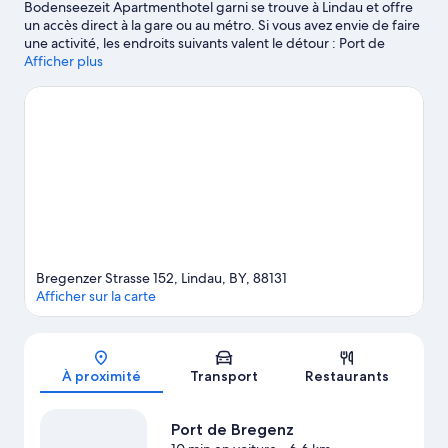
Bodenseezeit Apartmenthotel garni se trouve à Lindau et offre
un accès direct à la gare ou au métro. Si vous avez envie de faire
une activité, les endroits suivants valent le détour : Port de
Bregenz et Port des ferries de Bad Schachen, et si vous
Afficher plus
souhaitez découvrir la beauté naturelle de la région, explorez
ces sites : Pfänder et Plage de Hard. Phare de Lindau et Ancien
hôtel de ville sont deux attraits recommandés à visiter. Le
motonautisme, la voile et les excursions en bateau offrent
d'excellentes occasions de parcourir les cours d'eau de la
région. Vous pouvez également partir à l'aventure en
découvrant l'escalade à proximité.
Visiter le guide de voyage
pour Lindau (Bodensee)
Afficher plus d’hôtels-résidences à Lindau
Bregenzer Strasse 152, Lindau, BY, 88131
Afficher sur la carte
Carte
À proximité
Transport
Restaurants
Port de Bregenz