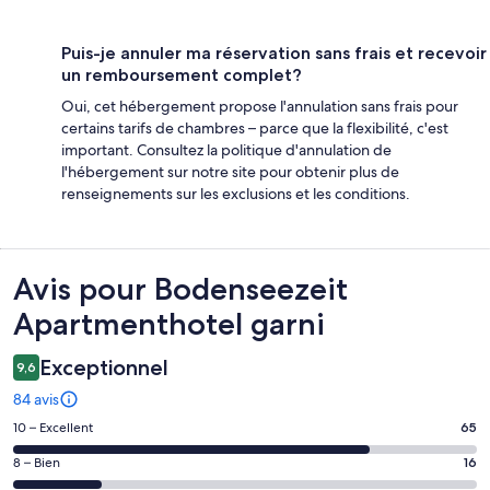
Puis-je annuler ma réservation sans frais et recevoir
un remboursement complet?
Oui, cet hébergement propose l'annulation sans frais pour
certains tarifs de chambres – parce que la flexibilité, c'est
important. Consultez la politique d'annulation de
l'hébergement sur notre site pour obtenir plus de
renseignements sur les exclusions et les conditions.
Avis
Avis pour Bodenseezeit
Apartmenthotel garni
Exceptionnel
9,6
84 avis
Note
10 – Excellent
65
de 10
Note
8 – Bien
16
–
de 8