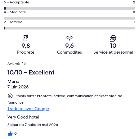
Excellent,
Note
6 – Acceptable
2
–
d’après
de 6
Bien,
Note
4 – Médiocre
0
65 avis
–
d’après
de 4
sur 84.
Acceptable,
Note
2 – Terrible
1
16 avis
–
d’après
de 2
sur 84.
Médiocre,
2 avis
–
d’après
sur 84.
Terrible,
0 avis
9,8
9,6
10
d’après
sur 84.
Propreté
Commodités
Service et personnel
1 avis
Avis
sur 84.
Avis vérifié
10/10 – Excellent
Mária
7 juin 2026
Points forts : Propreté, arrivée, communication et exactitude de
l’annonce.
Traduire avec Google
Very Good hotel
Séjour de 7 nuits en mai 2026
0