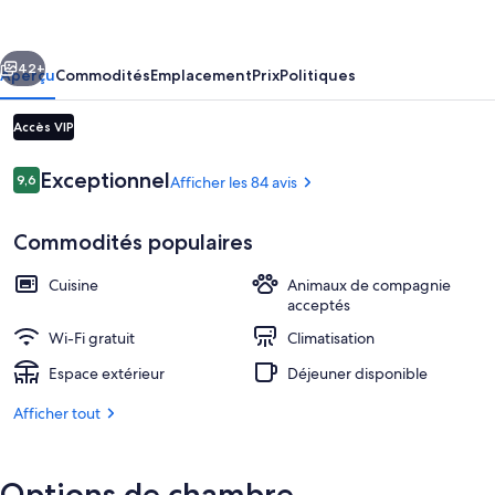
Apartmenthotel
garni
cédent
Suivant
42+
Aperçu
Commodités
Emplacement
Prix
Politiques
Accès VIP
Avis
Exceptionnel
9,6
Afficher les 84 avis
9,6 sur 10 –
Commodités populaires
Cuisine
Animaux de compagnie
acceptés
Buffet déjeuner servi tous les jours e
Wi-Fi gratuit
Climatisation
Espace extérieur
Déjeuner disponible
Afficher tout
Options de chambre