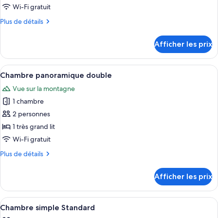
ce
Wi-Fi gratuit
type
Plus
Plus de détails
de
de
chambre :
détails
Afficher les prix
pour
Suite
Suite
Confort
Confort
Afficher
Une table de petit-déjeuner installée s
6
Chambre panoramique double
toutes
Vue sur la montagne
les
1 chambre
photos
pour
2 personnes
ce
1 très grand lit
type
Wi-Fi gratuit
de
Plus
Plus de détails
chambre :
de
Chambre
détails
Afficher les prix
pour
panoramique
Chambre
double
panoramique
Afficher
Un coin petit-déjeuner avec vue sur l
5
double
Chambre simple Standard
toutes