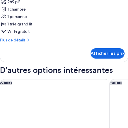
269 pi²
les
1 chambre
photos
pour
1 personne
ce
1 très grand lit
type
Wi-Fi gratuit
de
Plus
Plus de détails
chambre :
de
Chambre
détails
Afficher les prix
pour
simple
Chambre
Standard
simple
D’autres options intéressantes
Standard
Premier Inn Lindau
Hotel Ka
Publicité
Publicité