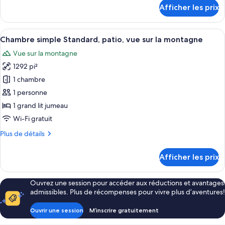
double,
détails
Afficher les prix
pour
1
Chambre
grand
supérieure
Afficher
Une chambre à coucher comprenant un l
lit,
7
double,
Chambre simple Standard, patio, vue sur la montagne
toutes
patio,
1
Vue sur la montagne
grand
les
vue
lit,
1292 pi²
photos
sur
patio,
pour
1 chambre
la
vue
ce
sur
montagne
1 personne
la
type
1 grand lit jumeau
montagne
de
Wi-Fi gratuit
chambre :
Plus
Plus de détails
Chambre
de
simple
détails
Afficher les prix
Standard,
pour
Chambre
patio,
simple
vue
Ouvrez une session pour accéder aux réductions et avantages
Standard,
admissibles. Plus de récompenses pour vivre plus d’aventures!
sur
patio,
vue
la
Ouvrir une session
M’inscrire gratuitement
sur
montagne
la