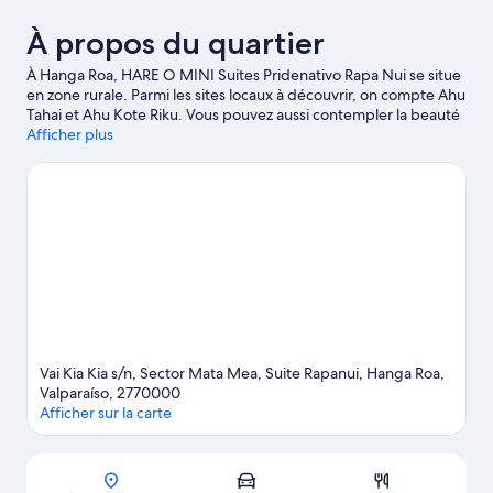
montagne
À propos du quartier
À Hanga Roa, HARE O MINI Suites Pridenativo Rapa Nui se situe
en zone rurale. Parmi les sites locaux à découvrir, on compte Ahu
Tahai et Ahu Kote Riku. Vous pouvez aussi contempler la beauté
naturelle de la région en visitant Piscine Pea et Plage de Pea
Afficher plus
Beach.
Visiter le guide de voyage pour Hanga Roa
Afficher plus de gîtes à Hanga Roa
Vai Kia Kia s/n, Sector Mata Mea, Suite Rapanui, Hanga Roa,
Valparaíso, 2770000
Afficher sur la carte
Carte