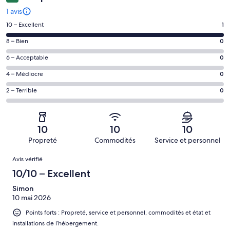
1 avis
Note
10 – Excellent
1
de 10
Note
8 – Bien
0
–
de 8
Excellent,
Note
6 – Acceptable
0
–
d’après
de 6
Bien,
Note
4 – Médiocre
0
1 avis
–
d’après
de 4
sur 1.
Acceptable,
Note
2 – Terrible
0
0 avis
–
d’après
de 2
sur 1.
Médiocre,
0 avis
–
d’après
sur 1.
Terrible,
0 avis
10
10
10
d’après
sur 1.
Propreté
Commodités
Service et personnel
0 avis
Avis
sur 1.
Avis vérifié
10/10 – Excellent
Simon
10 mai 2026
Points forts : Propreté, service et personnel, commodités et état et
installations de l’hébergement.