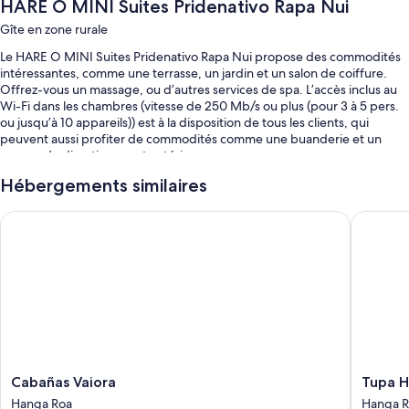
HARE O MINI Suites Pridenativo Rapa Nui
Gîte en zone rurale
Le HARE O MINI Suites Pridenativo Rapa Nui propose des commodités
intéressantes, comme une terrasse, un jardin et un salon de coiffure.
Offrez-vous un massage, ou d’autres services de spa. L’accès inclus au
Wi-Fi dans les chambres (vitesse de 250 Mb/s ou plus (pour 3 à 5 pers.
ou jusqu’à 10 appareils)) est à la disposition de tous les clients, qui
peuvent aussi profiter de commodités comme une buanderie et un
espace de divertissement extérieur.
Vous profiterez aussi d’autres avantages, dont :
Hébergements similaires
Barbecue, info-excursions/billetterie et réserve naturelle
Cabañas Vaiora
Tupa Hot
Caractéristiques de la chambre
Toutes les chambres à l’hébergement HARE O MINI Suites Pridenativo
Rapa Nui comprennent des commodités comme un espace de travail
pour ordinateurs portables et
D’autres commodités offertes dans toutes les chambres comprennent :
Des salles de bain avec un bain-douche et du shampoing
Des garde-robes ou placards, des patios et des mini-réfrigérateurs
Cabañas
Tupa
Cabañas Vaiora
Tupa H
Vaiora
Hotel
Hanga Roa
Hanga 