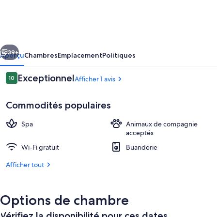
HARE
O
MINI
cédent
Suivant
Suites
39+
Aperçu
Chambres
Emplacement
Politiques
Pridenativo
Avis
Exceptionnel
10
Afficher 1 avis
Rapa
10 sur 10 –
Nui
Commodités populaires
Spa
Animaux de compagnie
acceptés
Wi-Fi gratuit
Buanderie
Façade de l’hébergement
Afficher tout
Options de chambre
Vérifiez la disponibilité pour ces dates