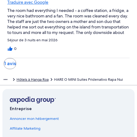
Traduire avec Google
The room had everything I needed - a coffee station, a fridge, a
very nice bathroom and a fan. The room was cleaned every day.
The staff are just the two owners a mother and son duo that
helped me sort out everything on the island from transportation
to tours and more all to my request. The only downside about
this stay is the distance from the center of town but if you rent a
Séjour de 3 nuits en mai 2026
car as most of the visitors do in the island it's irrelevant.
0
1 avis
Hôtels à Hanga Roa
HARE O MINI Suites Pridenativo Rapa Nui
Entreprise
Annoncer mon hébergement
Affiliate Marketing