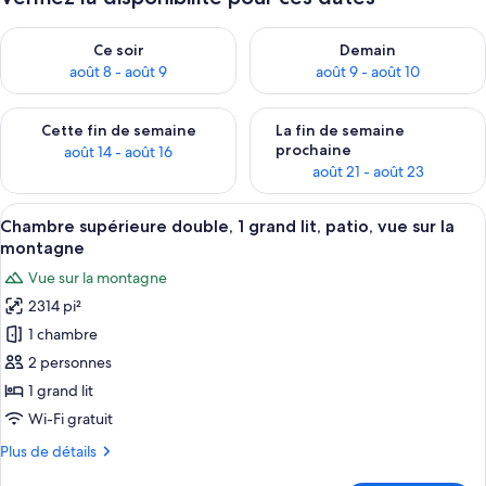
Vérifier la disponibilité pour ce soir août 8 - août 9
Vérifier la disponibilité pour 
Ce soir
Demain
août 8 - août 9
août 9 - août 10
Vérifier la disponibilité pour cette fin de semaine août 14 - aoû
Vérifier la disponibilité pour 
Cette fin de semaine
La fin de semaine
prochaine
août 14 - août 16
août 21 - août 23
Afficher
Une chambre à coucher comprenant un l
26
Chambre supérieure double, 1 grand lit, patio, vue sur la
toutes
montagne
les
Vue sur la montagne
photos
2314 pi²
pour
1 chambre
ce
type
2 personnes
de
1 grand lit
chambre :
Wi-Fi gratuit
Chambre
Plus
Plus de détails
supérieure
de