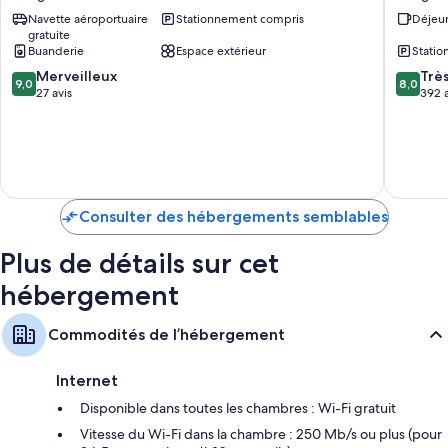
Hanga
Hanga
Navette aéroportuaire
Stationnement compris
Déjeu
Roa
Roa
gratuite
Buanderie
Espace extérieur
Stati
9.0
8.0
Merveilleux
Trè
9,0
8,0
sur
sur
27 avis
392 a
10,
10,
Merveilleux,
Très
27 avis
bien,
392 avis
Consulter des hébergements semblables
Plus de détails sur cet
hébergement
Commodités de l’hébergement
Internet
Disponible dans toutes les chambres : Wi-Fi gratuit
Vitesse du Wi-Fi dans la chambre : 250 Mb/s ou plus (pour