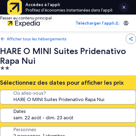
Accédez à l’appli
Profitez d’économies instantanées dans l’appli
Passer au contenu principal
Télécharger l’appli
Afficher tous les hébergements
HARE O MINI Suites Pridenativo
Rapa Nui
Hébergement
2.0 étoiles
Sélectionnez des dates pour afficher les prix
Où allez-vous?
Dates
Personnes