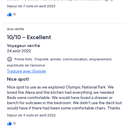
recommend staying here.
Séjour de 7 nuits en août 2023
0
Avis vérifié
10/10 – Excellent
Voyageur vérifié
24 août 2022
Points forts : Propreté, arrivée, communication, emplacement,
exactitude de l’annonce
Traduire avec Google
Nice spot!
Nice spot to use as we explored Olympic National Park. We
loved the Alexa and the kitchen had everything we needed.
Beds were comfortable. We would have loved a dresser or
bench for suitcases in the bedroom. We didn’t use the deck but
would have if there had been some comfortable chairs. Thanks
for a lovely stay!
Séjour de 3 nuits en août 2022
0