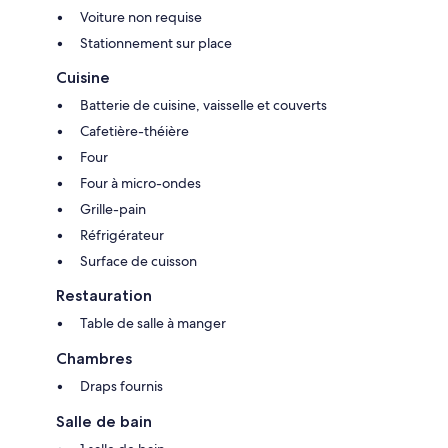
We kindly ask that you treat the home with care. Any items that are
Voiture non requise
damaged, missing, or require replacement during your stay may be
charged to the reservation holder.
Stationnement sur place
Thank you for your cooperation — we appreciate your help in keeping
Cuisine
the home comfortable and enjoyable for everyone.
Batterie de cuisine, vaisselle et couverts
Cafetière-théière
Four
Four à micro-ondes
Grille-pain
Réfrigérateur
Surface de cuisson
Restauration
Table de salle à manger
Chambres
Draps fournis
Salle de bain