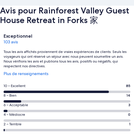
Avis pour Rainforest Valley Guest
House Retreat in Forks 家
Avis
Exceptionnel
103 avis
Tous les avis affichés proviennent de vraies expériences de clients. Seuls les
voyageurs qui ont réservé un séjour avec nous peuvent soumettre un avis.
Nous vérifions les avis et publions tous les avis, positifs ou négatifs, qui
respectent nos directives.
S’ouvre
Plus de renseignements
dans
une
Note
10 – Excellent
85
nouvelle
de 10
fenêtre
Note
8 – Bien
14
–
de 8
Excellent,
Note
6 – Acceptable
3
–
d’après
de 6
Bien,
Note
4 – Médiocre
0
85 avis
–
d’après
de 4
sur 103.
Acceptable,
Note
2 – Terrible
1
14 avis
–
d’après
de 2
sur 103.
Médiocre,