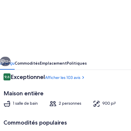
de
photos
de
l’hébergement
Rainforest
Valley
Guest
cédent
Suivant
House
12+
Aperçu
Commodités
Emplacement
Politiques
Retreat
Avis
Exceptionnel
9,6
Afficher les 103 avis
in
9,6 sur 10 –
Forks
Maison entière
家
1 salle de bain
2 personnes
900 pi²
Commodités populaires
Terrain de l’hébergement