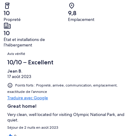
3 avis
–
d’après
sur 103.
Terrible,
0 avis
10
9,8
d’après
sur 103.
Propreté
Emplacement
1 avis
sur 103.
10
État et installations de
l’hébergement
Avis
Avis vérifié
10/10 – Excellent
Jean B.
17 août 2023
Points forts : Propreté, arrivée, communication, emplacement,
exactitude de l’annonce
Traduire avec Google
Great home!
Very clean, well located for visiting Olympic National Park, and
quiet.
Séjour de 2 nuits en août 2023