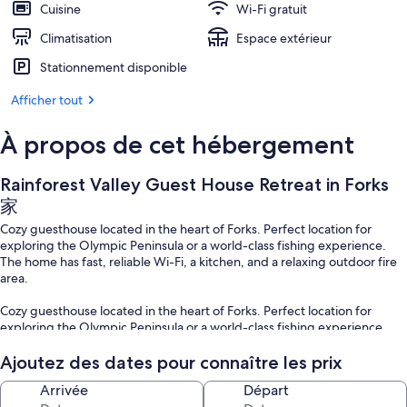
Cuisine
Wi-Fi gratuit
Climatisation
Espace extérieur
Stationnement disponible
Afficher tout
À propos de cet hébergement
Rainforest Valley Guest House Retreat in Forks
家
Cozy guesthouse located in the heart of Forks. Perfect location for
exploring the Olympic Peninsula or a world-class fishing experience.
The home has fast, reliable Wi-Fi, a kitchen, and a relaxing outdoor fire
area.
Cozy guesthouse located in the heart of Forks. Perfect location for
exploring the Olympic Peninsula or a world-class fishing experience.
The home has fast, reliable Wi-Fi, a kitchen, and a relaxing outdoor fire
area.
Ajoutez des dates pour connaître les prix
Arrivée
Départ
Guests may park in the gravel driveway in front of the house. If