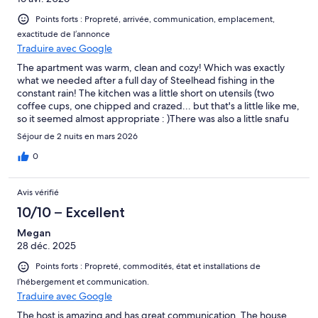
Points forts : Propreté, arrivée, communication, emplacement,
exactitude de l’annonce
Traduire avec Google
The apartment was warm, clean and cozy! Which was exactly
what we needed after a full day of Steelhead fishing in the
constant rain! The kitchen was a little short on utensils (two
coffee cups, one chipped and crazed... but that's a little like me,
so it seemed almost appropriate : )There was also a little snafu
with the oven which apparently was new and still on "demo
Séjour de 2 nuits en mars 2026
mode" but the host was quick to respond with trouble shooting
suggestions. All in all, it was the perfect location for our fishing
0
expedition and within walking distance of main street shopping
and dining. Would definitely recommend and would go back
Avis vérifié
again.
10/10 – Excellent
Megan
28 déc. 2025
Points forts : Propreté, commodités, état et installations de
l’hébergement et communication.
Traduire avec Google
The host is amazing and has great communication. The house