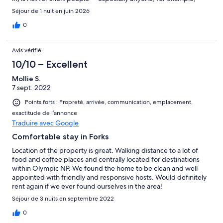
recovering from an ankle injury. The bed is very high and the
Séjour de 1 nuit en juin 2026
bathtub/shower is especially high to step into. (Recommend
that in the future the hosts provide a bath mat). We found the
0
property to be somewhat expensive for what one gets (certainly
compared to our stay earlier in week at/near Port Angeles). I
Avis vérifié
don't expect the places I stay in to be art museums, but a little
more decoration, paintings, etc., would have been nice (but
10/10 – Excellent
please nothing vampire-related for the bedroom -- understand
Mollie S.
that is what the TV show Twilight was all about). Some reviewers
7 sept. 2022
made comments about the location. We liked Forks. People we
met were friendly, enjoyed good food at Fast Burrito, and, of
Points forts : Propreté, arrivée, communication, emplacement,
course, check out the nice timber museum.
exactitude de l’annonce
Traduire avec Google
Comfortable stay in Forks
Location of the property is great. Walking distance to a lot of
food and coffee places and centrally located for destinations
within Olympic NP. We found the home to be clean and well
appointed with friendly and responsive hosts. Would definitely
rent again if we ever found ourselves in the area!
Séjour de 3 nuits en septembre 2022
0