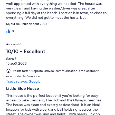
well-appointed with everything we needed. The house was
very clean, and having the washer/dryer was great after
spending a full day at the beach. Location is in town, so close to
everything. We did not get to meet the hosts, but
communication via VRBO was good.
Séjour de 1 nuit en août 2023
0
Avis vérifié
10/10 – Excellent
Sara E.
15 août 2023
Points forts : Propreté, arrivée, communication, emplacement,
exactitude de l’annonce
Traduire avec Google
Little Blue House
This house is the perfect location if you’re looking for easy
access to Lake Crescent, The Hoh and the Olympic beaches.
The house was clean and exactly as described. It is an ideal
location for kids with a park and ball fields right across the
street. The owner was kind and helpful with needs. I highly