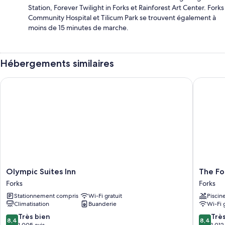
Station, Forever Twilight in Forks et Rainforest Art Center. Forks
Community Hospital et Tilicum Park se trouvent également à
moins de 15 minutes de marche.
Hébergements similaires
Olympic Suites Inn
The Fork
Olympic
The
Olympic Suites Inn
The Fo
Suites
Forks
Forks
Forks
Inn
Motel
Stationnement compris
Wi-Fi gratuit
Piscin
Forks
Forks
Climatisation
Buanderie
Wi-Fi 
8.4
8.4
Très bien
Trè
8,4
8,4
sur
sur
1 005 avis
1 012