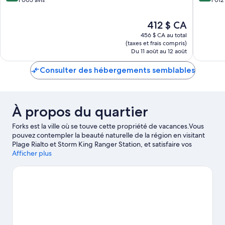
10,
10,
Très
Très
Le
412 $ CA
bien,
bien,
prix
456 $ CA au total
1 005 avis
1 012 avi
est
(taxes et frais compris)
de
Du 11 août au 12 août
412 $ CA
Consulter des hébergements semblables
À propos du quartier
Forks est la ville où se touve cette propriété de vacances.Vous
pouvez contempler la beauté naturelle de la région en visitant
Plage Rialto et Storm King Ranger Station, et satisfaire vos
envies culturelles avec : Rainforest Art Center et Forever Twilight
Afficher plus
in Forks. Découvrez la région tout en vivant des aventures
aquatiques excitantes! la plongée sous-marine et les sources
chaudes vous attendent.
Visiter le guide de voyage pour Forks
Afficher plus de maisons de vacances à Forks