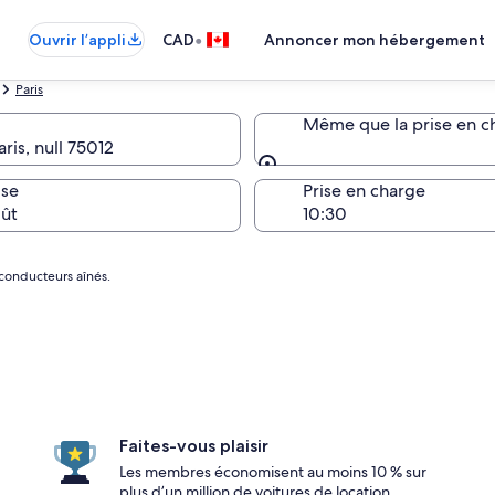
•
Ouvrir l’appli
CAD
Annoncer mon hébergement
Paris
Même que la prise en c
is, null 75012
Même que la prise en c
se
Prise en charge
oût
conducteurs aînés.
Faites-vous plaisir
Les membres économisent au moins 10 % sur
plus d’un million de voitures de location.