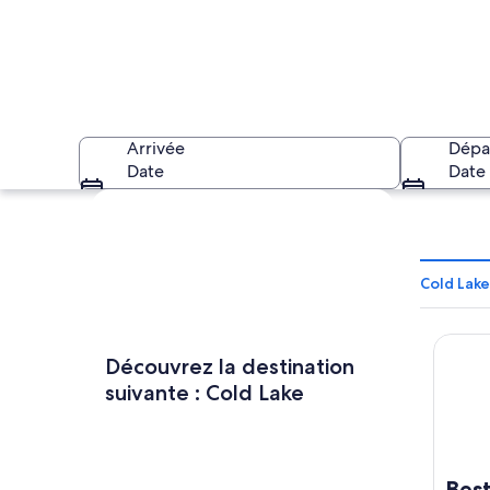
Arrivée
Dépa
Date
Date
Explorer la carte
Cold Lake
Best W
Un lac paisible qui
Découvrez la destination
suivante : Cold Lake
Bes