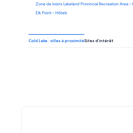
Zone de loisirs Lakeland Provincial Recreation Area –
Elk Point – Hôtels
Cold Lake – Hôtels
Station de ski Kinosoo Ridge – Hôtels à proximité
Centennial Centre – Hôtels à proximité
Cold Lake : villes à proximité
Sites d’intérêt
St. Paul – Hôtels
Bonnyville – Hôtels 5 étoiles