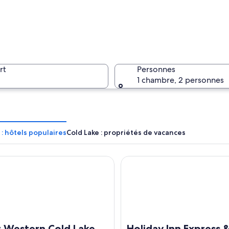
Un lac pa
rt
Personnes
1 chambre, 2 personnes
Une plage
 : hôtels populaires
Cold Lake : propriétés de vacances
estern Cold Lake Inn
Holiday Inn Express & Suites
 reflète une forêt dense aux arbres aux couleurs automnales.
t Western Cold Lake
Holiday Inn Express 