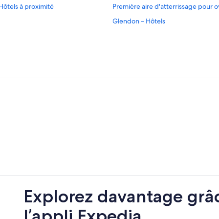
 Hôtels à proximité
Première aire d'atterrissage pour 
Glendon – Hôtels
Bonnyville – Hôtels
Bonnyville – Hôtels à proximité
Cherry Grove – Hôtels
Cold Lake Marina – Hôtels à proxim
Explorez davantage grâ
l’appli Expedia