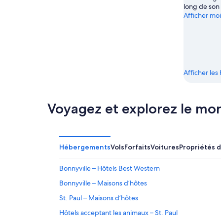
9
14
long de son 
Afficher mo
août
août
-
16
août
Afficher le
Voyagez et explorez le mo
Hébergements
Vols
Forfaits
Voitures
Propriétés 
Bonnyville – Hôtels Best Western
Bonnyville – Maisons d’hôtes
St. Paul – Maisons d’hôtes
Hôtels acceptant les animaux – St. Paul