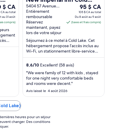
Le
IHG
0 $ CA
Lake
5404 57 Avenue
95 $ CA
Cold Lake AB
Entièrement
prix
$ CA au total
105 $ CA au total
remboursable
t au 31 août
Du 8 août au 9 août
est
Réservez
rais compris)
(taxes et frais compris)
190 $ CA
de 95 $ CA
maintenant, payez
geurs
par
lors de votre séjour
ergement
nuit
ccès
Séjournez à ce motel à Cold Lake. Cet
30
du 8
ent
hébergement propose l’accès inclus au
t
août
Wi-Fi, un stationnement libre-service
1
au 9
gratuit et l’entretien ménager tous les
t
jours. ...
août
8,6
/
10
Excellent! (58 avis)
"We were family of 12 with kids , stayed
for one night very comfortable beds
and rooms were decent."
Avis laissé le 4 août 2026
old Lake)
4 dernières heures pour un séjour
 peuvent changer. Des conditions
iquer.