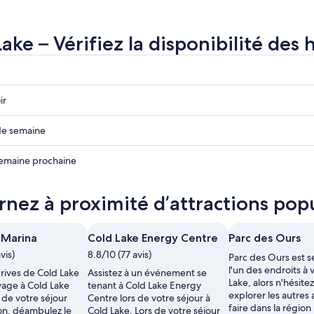
ake – Vérifiez la disponibilité des 
z
r
ir
z
 de semaine
z
 semaine prochaine
rnez à proximité d’attractions popu
 Marina
Cold Lake Energy Centre
Parc des Ours
vis)
8.8/10 (77 avis)
Parc des Ours est 
l'un des endroits à 
 rives de Cold Lake
Assistez à un événement se
Lake, alors n'hésite
yage à Cold Lake
tenant à Cold Lake Energy
explorer les autres a
 de votre séjour
Centre lors de votre séjour à
e,
faire dans la région
ion, déambulez le
Cold Lake. Lors de votre séjour