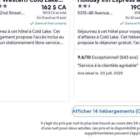
Le
2.5
Le
162 $ CA
Suites Cold Lake by 
19
prix
out
prix
52nd Street
5315-48 Avenue
180 $ CA au total
211 
Lake AB
Du 13 août au 14 août
Cold Lake AB
Du 30 aoû
est
of
est
(taxes et frais compris)
(taxes et f
de 162 $ CA
5
de 
nez à cet hôtel à Cold Lake. Cet
Séjournez à cet hôtel pour voya
par
par
ement propose l’accès inclus au
d’affaires à Cold Lake. Cet héb
nuit
nuit
 un stationnement libre-service
propose le déjeuner gratuit, l’a
du 13
du 
t et le déjeuner (supplément).
inclus au Wi-Fi et un stationnem
août
aoû
..
libre-service ...
9,6
/
10
Exceptionnel! (643 avis)
au 14
au 3
août
aoû
"Service à la clientèle agréable"
Avis laissé le 20 juill. 2025
Afficher 14 hébergements (C
Il s’agit du prix par nuit le plus bas trouvé au cours des 2
d’une nuit pour deux adultes. Les prix et la disponibilité
supplémentaires peuvent s’appl