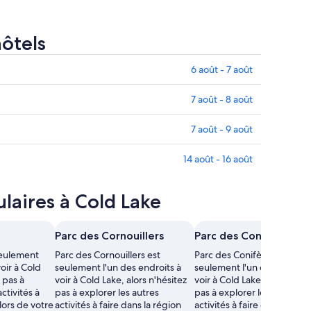
hôtels
6 août - 7 août
7 août - 8 août
7 août - 9 août
14 août - 16 août
laires à Cold Lake
Parc des Cornouillers
Parc des Conifères
seulement
Parc des Cornouillers est
Parc des Conifères est
voir à Cold
seulement l'un des endroits à
seulement l'un des endroit
z pas à
voir à Cold Lake, alors n'hésitez
voir à Cold Lake, alors n'hés
ctivités à
pas à explorer les autres
pas à explorer les autres
 lors de votre
activités à faire dans la région
activités à faire dans la rég