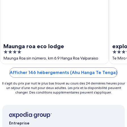
août
7
août
-
9
août
Maunga roa eco lodge
explo
4
5
out
out
Maunga Roa sin número, km 6.9 Hanga Roa Valparaiso
Te Miro
of
of
5
5
Afficher 146 hébergements (Ahu Hanga Te Tenga)
Il s’agit du prix par nuit le plus bas trouvé au cours des 24 dernières heures pour
un séjour d’une nuit pour deux adultes. Les prix et la disponibilité peuvent
changer. Des conditions supplémentaires peuvent s’appliquer.
Entreprise