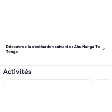
Découvrez la destination suivante : Ahu Hanga Te
Tenga
Activités
De Hanga Roa : Voyage d'Orongo à Ana Te Pahu
Lever du so