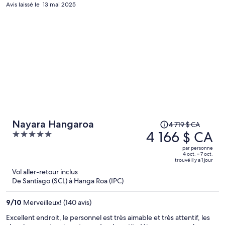
avec juste 9 chambres
Avis laissé le 13 mai 2025
Le
Nayara Hangaroa
4 719 $ CA
prix
4 166 $ CA
5
était
out
par personne
de 4 719 $ CA,
of
4 oct. – 7 oct.
trouvé il y a 1 jour
il
5
Vol aller-retour inclus
est
De Santiago (SCL) à Hanga Roa (IPC)
maintenant
de 4 166 $ CA
9
/
10
Merveilleux! (140 avis)
par
personne.
Excellent endroit, le personnel est très aimable et très attentif, les