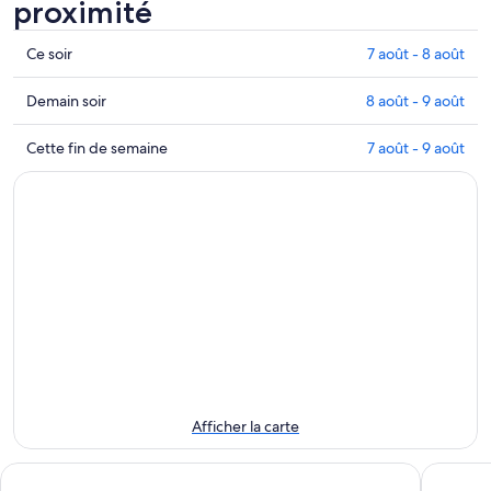
proximité
Ahu
Ce soir
7 août - 8 août
Hanga
Te
Consulter
Demain soir
8 août - 9 août
Tenga
les
–
prix
Ahu
Cette fin de semaine
7 août - 9 août
Consulter
à
Hanga
les
proximité
Te
prix
de
Tenga
à
Ahu
–
proximité
Hanga
Consulter
pour
Te
les
ce
Tenga
prix
soir,
pour
à
7
demain
proximité
août
soir,
pour
-
8
cette
8
août
fin
Afficher la carte
août
-
de
9
semaine,
Maunga roa eco lodge
explora 