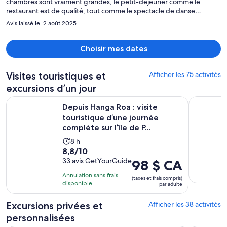
chambres sont vraiment grandes, le petit-déjeuner comme le
restaurant est de qualité, tout comme le spectacle de danse
polynésienne qui a lieu tous les 2 jours. Je recommande également
Avis laissé le 2 août 2025
le spa avec mention spéciale à Natalia. Nous avons dû évacuer en
urgence un matin à 6h suite à une alerte tsunami, la gestion des
clients par l’équipe de l’hôtel a été exemplaire à tous niveaux.
Choisir mes dates
Certes c’est cher, mais le lieu est magnifique, et je me souviendrai
de la gentillesse du personnel. Hautement recommandé !
Visites touristiques et
Afficher les 75 activités
excursions d’un jour
Depuis Hanga Roa : visite touristique d’une journée complète s
L'expérien
Depuis Hanga Roa : visite
touristique d’une journée
complète sur l’île de P...
L’activité
8 h
8.8
8,8/10
dure
sur
33 avis GetYourGuide
Le
98 $ CA
8 heures
10
prix
Annulation sans frais
(taxes et frais compris)
avec
est
disponible
par adulte
33 avis
de 98 $ CA.
par
Excursions privées et
Afficher les 38 activités
adulte
personnalisées