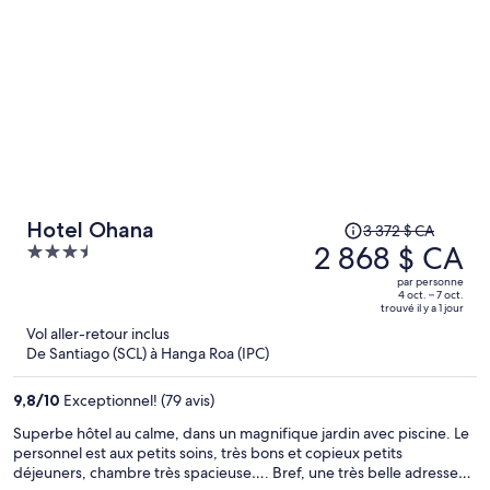
Le
Hotel Ohana
3 372 $ CA
prix
2 868 $ CA
3.5
était
out
par personne
de 3 372 $ CA,
of
4 oct. – 7 oct.
trouvé il y a 1 jour
il
5
Vol aller-retour inclus
est
De Santiago (SCL) à Hanga Roa (IPC)
maintenant
de 2 868 $ CA
9,8
/
10
Exceptionnel! (79 avis)
par
personne.
Superbe hôtel au calme, dans un magnifique jardin avec piscine. Le
personnel est aux petits soins, très bons et copieux petits
déjeuners, chambre très spacieuse…. Bref, une très belle adresse