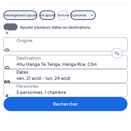
Hanga
Te
Hébergement ajouté
Vol ajouté
Voiture
Économie
Tenga
Un paysage côtier caractérisé par des r
Ajouter plusieurs dates ou destinations
Origine
Destination
Ahu Hanga Te Tenga, Hanga Roa, Chili
Dates
ven. 21 août - lun. 24 août
Personnes
2 personnes, 1 chambre
Rechercher
Explorer la carte