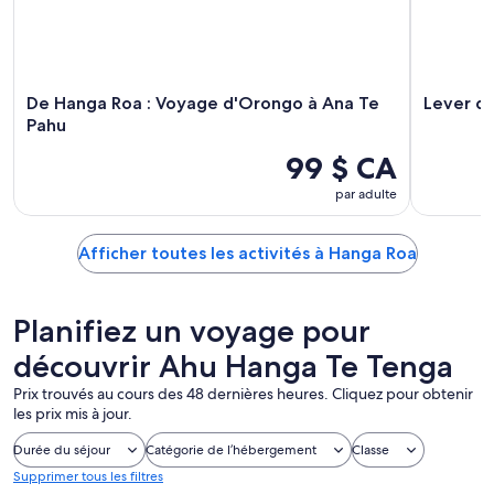
De Hanga Roa : Voyage d'Orongo à Ana Te
Lever du 
Pahu
99 $ CA
par adulte
Afficher toutes les activités à Hanga Roa
Planifiez un voyage pour
découvrir Ahu Hanga Te Tenga
Prix trouvés au cours des 48 dernières heures. Cliquez pour obtenir
les prix mis à jour.
Durée du séjour
Catégorie de l’hébergement
Classe
Supprimer tous les filtres