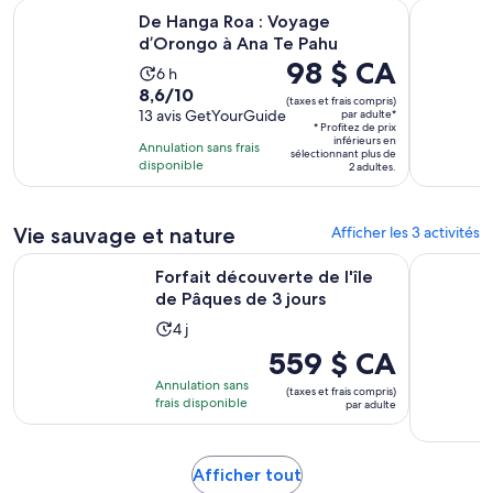
S’ouvre dans
De Hanga Roa : Voyage d’Orongo à Ana Te Pahu
Dîner-spec
De Hanga Roa : Voyage
d’Orongo à Ana Te Pahu
Le
98 $ CA
L’activité
6 h
prix
8.6
8,6/10
dure
(taxes et frais compris)
est
sur
13 avis GetYourGuide
par adulte*
6 heures
* Profitez de prix
de 98 $ CA.
10
inférieurs en
Annulation sans frais
par
sélectionnant plus de
avec
disponible
2 adultes.
adulte*
13 avis
Vie sauvage et nature
Afficher les 3 activités
S’ouvre dans
Forfait découverte de l'île de Pâques de 3 jours
Pêche ance
Forfait découverte de l'île
de Pâques de 3 jours
L’activité
4 j
dure
Le
559 $ CA
4 jours
prix
Annulation sans
(taxes et frais compris)
est
frais disponible
par adulte
de 559 $ CA.
par
adulte
S’ouvre
Afficher tout