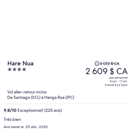
Le
Hare Nua
3 072 $ CA
prix
2 609 $ CA
4
était
out
par personne
de 3 072 $ CA,
of
4 oct. – 7 oct.
trouvé il y a 1 jour
il
5
Vol aller-retour inclus
est
De Santiago (SCL) à Hanga Roa (IPC)
maintenant
de 2 609 $ CA
9,8
/
10
Exceptionnel! (225 avis)
par
personne.
Très bien
Avis laissé le 25 déc. 2025