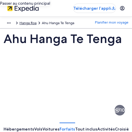
Passer au contenu principal
Télécharger l’appli
Planifier mon voyage
Hanga Roa
Ahu Hanga Te Tenga
Ahu Hanga Te Tenga
Images
de
la
10
destination
suivante :
Ahu
Hébergements
Vols
Voitures
Forfaits
Tout inclus
Activités
Croisièr