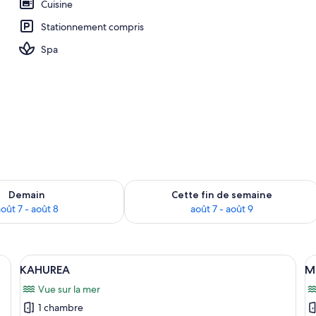
Cuisine
Stationnement compris
ue de la chambre
Spa
sponibilité pour demain août 7 - août 8
Vérifier la disponibilité pour cette fi
Demain
Cette fin de semaine
oût 7 - août 8
août 7 - août 9
ie à motifs, une fleur rouge et une petite plante en pot.
Afficher
Une petite maison à un seul étage, dot
A
19
KAHUREA
M
toutes
t
Vue sur la mer
les
le
1 chambre
photos
p