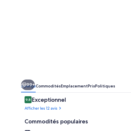
roa
eco
lodge
99+
Aperçu
Commodités
Emplacement
Prix
Politiques
Avis
Exceptionnel
9,8
9,8 sur 10 –
Afficher les 12 avis
Commodités populaires