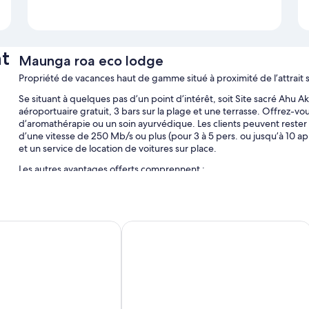
t
Maunga roa eco lodge
Propriété de vacances haut de gamme situé à proximité de l’attrait
Se situant à quelques pas d’un point d’intérêt, soit Site sacré Ahu 
aéroportuaire gratuit, 3 bars sur la plage et une terrasse. Offrez
d’aromathérapie ou un soin ayurvédique. Les clients peuvent rester 
d’une vitesse de 250 Mb/s ou plus (pour 3 à 5 pers. ou jusqu’à 10 a
et un service de location de voitures sur place.
Les autres avantages offerts comprennent :
Stationnement libre-service gratuit
Entreposage des bagages, stationnement pour vélos et potage
Kona Koa Lodge
Info-excursions/billetterie, barbecue au charbon et coffre-fort 
Caractéristiques de la chambre
Toutes les chambres proposant un ameublement unique comprennen
planchers chauffants, ainsi que d’autres avantages, notamment un es
séparé.