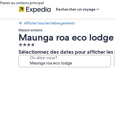
Passer au contenu principal
Rechercher un voyage
Afficher tous les hébergements
Maison entière
Maunga roa eco lodge
Hébergement
4.0 étoiles
Sélectionnez des dates pour afficher les 
Où allez-vous?
Galerie
de
photos
de
l’hébergement
Maunga