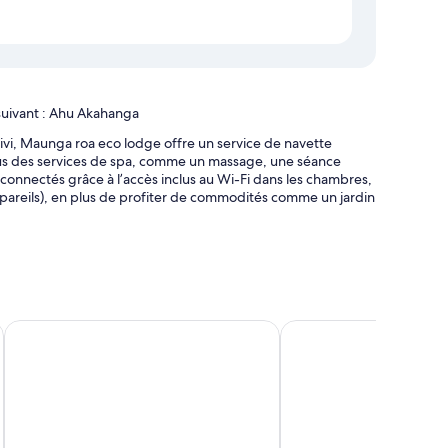
 suivant : Ahu Akahanga
Akivi, Maunga roa eco lodge offre un service de navette
-vous des services de spa, comme un massage, une séance
connectés grâce à l’accès inclus au Wi-Fi dans les chambres,
ppareils), en plus de profiter de commodités comme un jardin
r
Cabañas Anavai Rapa Nui
Hare Nua
à la réception
t des commodités comme une literie de qualité et des
pace de travail pour ordinateurs portables et un coin salon