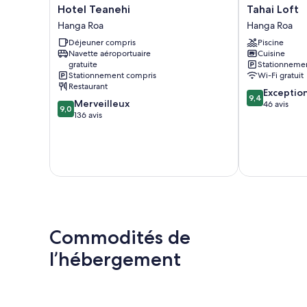
Hotel
Tahai
Hotel Teanehi
Tahai Loft
Teanehi
Loft
Hanga Roa
Hanga Roa
Hanga
Hanga
Déjeuner compris
Piscine
Roa
Roa
Navette aéroportuaire
Cuisine
gratuite
Stationneme
Stationnement compris
Wi-Fi gratuit
Restaurant
9.4
Exceptio
9,4
9.0
Merveilleux
sur
46 avis
9,0
sur
136 avis
10,
10,
Exceptionnel,
Merveilleux,
46 avis
136 avis
Commodités de
l’hébergement