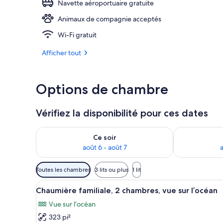
Navette aéroportuaire gratuite
Animaux de compagnie acceptés
KAHUREA | V
Wi-Fi gratuit
Afficher tout
Options de chambre
Vérifiez la disponibilité pour ces dates
Vérifier la disponibilité pour ce soir août 6 - août 7
Vérifier la di
Ce soir
août 6 - août 7
a
Filtres
Toutes les chambres
3 lits ou plus
1 lit
disponibles
Afficher
Un lit bien fait, avec une liter
pour
25
Chaumière familiale, 2 chambres, vue sur l’océan
toutes
les
Vue sur l’océan
les
chambres
323 pi²
photos