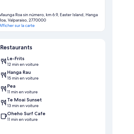
Maunga Roa sin número, km 6.9, Easter Island, Hanga
Roa, Valparaiso, 2770000
Afficher sur la carte
Carte
Restaurants
Le-Frits
12 min en voiture
Hanga Rau
15 min en voiture
Pea
11 min en voiture
Te Moai Sunset
13 min en voiture
Oheho Surf Cafe
11 min en voiture