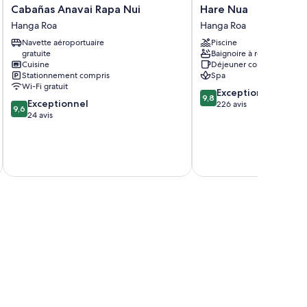
Cabañas
Hare
Cabañas Anavai Rapa Nui
Hare Nua
nt :
Anavai
Nua
Hanga Roa
Hanga Roa
Rapa
Hanga
mpostage
Navette aéroportuaire
Piscine
Nui
Roa
ette gratuits
gratuite
Baignoire à remous
Hanga
Cuisine
Déjeuner compris
s planchers chauffants
Roa
Stationnement compris
Spa
Wi-Fi gratuit
9.8
Exceptionnel
9,8
9.6
Exceptionnel
sur
226 avis
9,6
sur
24 avis
10,
10,
Exceptionnel,
Exceptionnel,
226 avis
24 avis
D