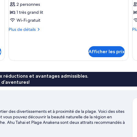
pour
p
2 personnes
ce
c
1 très grand lit
type
t
Wi-Fi gratuit
de
d
Plus
Pl
Plus de détails
Pl
chambre :
c
de
de
KAHUREA
M
détails
dé
pour
po
r
KAHUREA
Ma
x
Afficher les prix
ro
x réductions et avantages admissibles.
 d’aventures!
er des divertissements et à proximité de la plage. Voici des sites
et vous pouvez découvrir la beauté naturelle de la région en
vahe. Ahu Tahai et Plage Anakena sont deux attraits recommandés à
à proximité, comme le kayak, la plongée avec masque et tuba et le
ga Roa