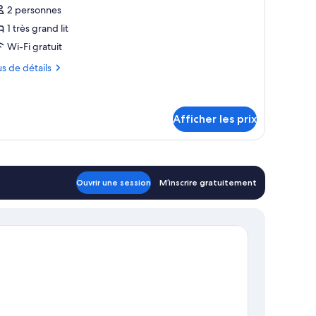
our
2 personnes
e
1 très grand lit
ype
Wi-Fi gratuit
e
us
us de détails
hambre :
aison
tails
ur
omantique
ison
Afficher les prix
mantique
Ouvrir une session
M’inscrire gratuitement