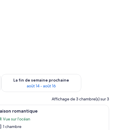
n de semaine août 7 - août 9
Vérifier la disponibilité pour la fin de semaine prochaine août 
La fin de semaine prochaine
août 14 - août 16
Affichage de 3 chambre(s) sur 3
ée d’un toit en pente, de panneaux solaires et offrant une vue sur l’océan.
fficher
Un lit avec des serviettes roulées et des fleu
17
aison romantique
outes
Vue sur l’océan
s
1 chambre
hotos