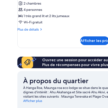
pour
2 chambres
ce
4 personnes
type
1 très grand lit et 2 lits jumeaux
de
Wi-Fi gratuit
chambre :
Plus
Plus de détails
Chaumière
de
familiale,
détails
Afficher les pri
2
pour
Chaumière
chambres,
familiale,
vue
2
sur
chambres,
Ouvrez une session pour accéder au
vue
l’océan
Plus de récompenses pour vivre plus
sur
l’océan
À propos du quartier
À Hanga Roa, Maunga roa eco lodge se situe dans le quarti
dignes d'intérêt : Ahu Akahanga et Site sacré Ahu Akivi, 
visitant les sites suivants : Maunga Terevaka et Plage O
visiter. Profitez de la multitude d'activités aquatiques 
Afficher plus
surf/surf horizontal.
Visiter le guide de voyage pour Han