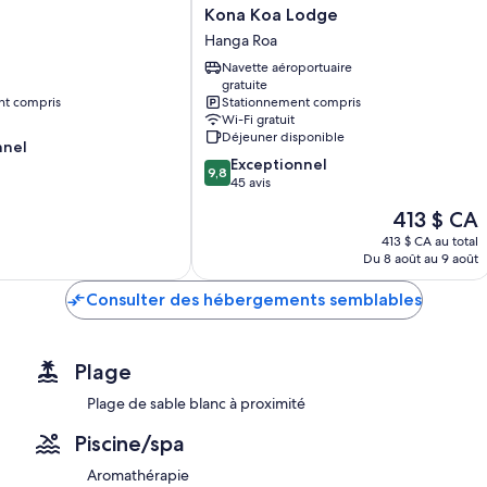
Kona
Kona Koa Lodge
D’autres commodités offertes dans toutes les chambres comprenne
Koa
Hanga Roa
Lodge
Des bacs de recyclage, des ampoules à DEL et des bacs de co
Navette aéroportuaire
Hanga
Une douche, une baignoire ou une douche et des articles de toil
gratuite
Roa
nt compris
Stationnement compris
Des cours privées clôturées, des garde-robes ou placards et de
Wi-Fi gratuit
Déjeuner disponible
nnel
9.8
Exceptionnel
9,8
sur
45 avis
10,
Le
413 $ CA
Exceptionnel,
prix
45 avis
413 $ CA au total
est
Du 8 août au 9 août
de
413 $ CA
Consulter des hébergements semblables
Plage
Plage de sable blanc à proximité
Piscine/spa
Aromathérapie