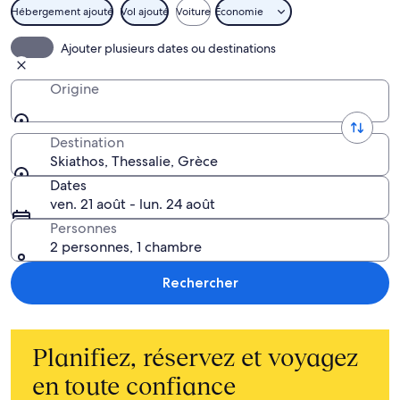
Hébergement ajouté
Vol ajouté
Voiture
Économie
Ajouter plusieurs dates ou destinations
Origine
Destination
Skiathos, Thessalie, Grèce
Dates
ven. 21 août - lun. 24 août
Personnes
2 personnes, 1 chambre
Rechercher
Planifiez, réservez et voyagez
en toute confiance