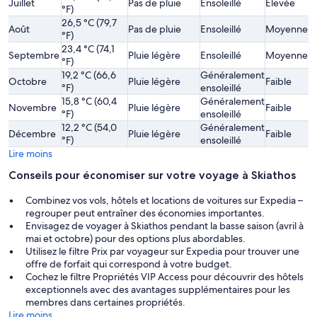
Juillet
Pas de pluie
Ensoleillé
Élevée
°F)
26,5 °C (79,7
Août
Pas de pluie
Ensoleillé
Moyenne
°F)
23,4 °C (74,1
Septembre
Pluie légère
Ensoleillé
Moyenne
°F)
19,2 °C (66,6
Généralement
Octobre
Pluie légère
Faible
°F)
ensoleillé
15,8 °C (60,4
Généralement
Novembre
Pluie légère
Faible
°F)
ensoleillé
12,2 °C (54,0
Généralement
Décembre
Pluie légère
Faible
°F)
ensoleillé
Lire moins
Conseils pour économiser sur votre voyage à Skiathos
Combinez vos vols, hôtels et locations de voitures sur Expedia –
regrouper peut entraîner des économies importantes.
Envisagez de voyager à Skiathos pendant la basse saison (avril à
mai et octobre) pour des options plus abordables.
Utilisez le filtre Prix par voyageur sur Expedia pour trouver une
offre de forfait qui correspond à votre budget.
Cochez le filtre Propriétés VIP Access pour découvrir des hôtels
exceptionnels avec des avantages supplémentaires pour les
membres dans certaines propriétés.
Lire moins