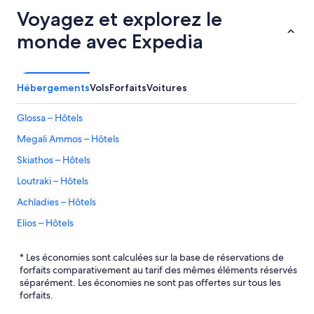
Voyagez et explorez le
monde avec Expedia
Hébergements
Vols
Forfaits
Voitures
Glossa – Hôtels
Megali Ammos – Hôtels
Skiathos – Hôtels
Loutraki – Hôtels
Achladies – Hôtels
Elios – Hôtels
Katsarou – Hôtels
* Les économies sont calculées sur la base de réservations de
Ville de Skiathos – Hôtels
forfaits comparativement au tarif des mêmes éléments réservés
séparément. Les économies ne sont pas offertes sur tous les
Skópelos – Hôtels
forfaits.
Punta – Hôtels