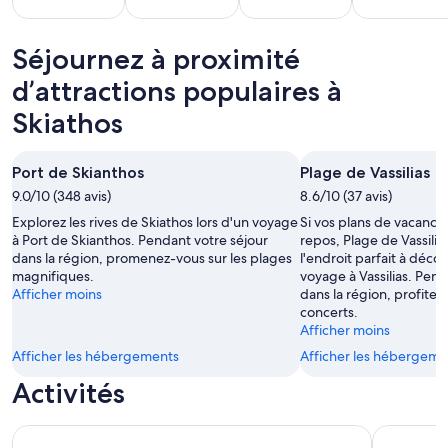
Séjournez à proximité
yages
Vacances
Vacances
Séjours
V
Tout
Bord de
en
d’attractions populaires à
Golf
d
mpris
Mer
Famille
Skiathos
Port de Skianthos
Plage de Vassilias
9.0/10 (348 avis)
8.6/10 (37 avis)
Explorez les rives de Skiathos lors d'un voyage
Si vos plans de vacanc
à Port de Skianthos. Pendant votre séjour
repos, Plage de Vassili
dans la région, promenez-vous sur les plages
l'endroit parfait à décou
magnifiques.
voyage à Vassilias. Pen
Afficher moins
dans la région, profite
concerts.
Afficher moins
Afficher les hébergements
Afficher les hébergeme
Activités
Naviguer avec Marina Yacht
Skiathos : 