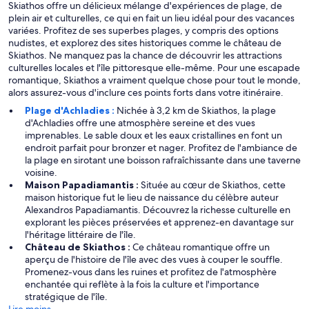
Skiathos offre un délicieux mélange d'expériences de plage, de
plein air et culturelles, ce qui en fait un lieu idéal pour des vacances
variées. Profitez de ses superbes plages, y compris des options
nudistes, et explorez des sites historiques comme le château de
Skiathos. Ne manquez pas la chance de découvrir les attractions
culturelles locales et l'île pittoresque elle-même. Pour une escapade
romantique, Skiathos a vraiment quelque chose pour tout le monde,
alors assurez-vous d'inclure ces points forts dans votre itinéraire.
Plage d'Achladies :
Nichée à 3,2 km de Skiathos, la plage
d'Achladies offre une atmosphère sereine et des vues
imprenables. Le sable doux et les eaux cristallines en font un
endroit parfait pour bronzer et nager. Profitez de l'ambiance de
la plage en sirotant une boisson rafraîchissante dans une taverne
voisine.
Maison Papadiamantis :
Située au cœur de Skiathos, cette
maison historique fut le lieu de naissance du célèbre auteur
Alexandros Papadiamantis. Découvrez la richesse culturelle en
explorant les pièces préservées et apprenez-en davantage sur
l'héritage littéraire de l'île.
Château de Skiathos :
Ce château romantique offre un
aperçu de l'histoire de l'île avec des vues à couper le souffle.
Promenez-vous dans les ruines et profitez de l'atmosphère
enchantée qui reflète à la fois la culture et l'importance
stratégique de l'île.