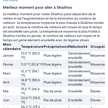
Lire moins
Meilleur moment pour aller à Skiathos
Le meilleur moment pour visiter Skiathos peut dépendre de la
météo et de l'augmentation et de la diminution du nombre de
visiteurs. La température moyenne la plus chaude à Skiathos tombe
en août, lorsque le nombre de visiteurs est moyen et que le temps
est ensoleillé sans pluie. La température moyenne la plus froide à
Skiathos tombe en janvier, le nombre de visiteurs est moyen et le
temps est généralement ensoleillé avec de légères pluies.
Mois
Température
Précipitations
Nébulosité
Occupati
calendaire
10,3 °C (50,5
Généralement
Janvier
Pluie légère
Moyenne
°F)
ensoleillé
Généralement
Février
11,0 °C (51,8 °F)
Pluie légère
Moyenne
ensoleillé
12,3 °C (54,1
Généralement
Mars
Pluie légère
Moyenne
°F)
ensoleillé
14,8 °C (58,6
Généralement
Avril
Pluie légère
Moyenne
°F)
ensoleillé
19,2 °C (66,6
Mai
Pas de pluie
Ensoleillé
Élevée
°F)
23,6 °C (74,5
Juin
Pas de pluie
Ensoleillé
Élevée
°F)
26,2 °C (79,2