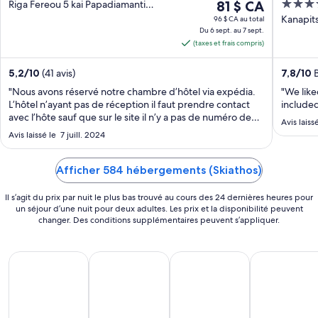
Le
4
Riga Fereou 5 kai Papadiamanti
81 $ CA
Skiathos thessalia
prix
out
Kanapits
96 $ CA au total
Du 6 sept. au 7 sept.
est
of
(taxes et frais compris)
de 81 $ CA
5
par
5,2
/
10
(41 avis)
7,8
/
10
B
nuit
"Nous avons réservé notre chambre d’hôtel via expédia.
"We like
du 6
L’hôtel n’ayant pas de réception il faut prendre contact
included
sept.
avec l’hôte sauf que sur le site il n’y a pas de numéro de
au 7
Avis laiss
téléphone ou d’adresse mail pour pouvoir communiquer
Avis laissé le 7 juill. 2024
sept.
avec lui. J’ai été obligé d’appeler plusieurs fois expédia
pour régler le ..."
Afficher 584 hébergements (Skiathos)
Il s’agit du prix par nuit le plus bas trouvé au cours des 24 dernières heures pour
un séjour d’une nuit pour deux adultes. Les prix et la disponibilité peuvent
changer. Des conditions supplémentaires peuvent s’appliquer.
Voyages Tout Compris
Vacances Bord de Mer
Vacances en Famille
Séjours Golf