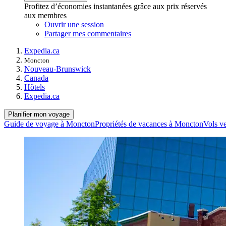
Profitez d’économies instantanées grâce aux prix réservés
aux membres
Ouvrir une session
Partager mes commentaires
Expedia.ca
Moncton
Nouveau-Brunswick
Canada
Hôtels
Expedia.ca
Planifier mon voyage
Guide de voyage à Moncton
Propriétés de vacances à Moncton
Vols v