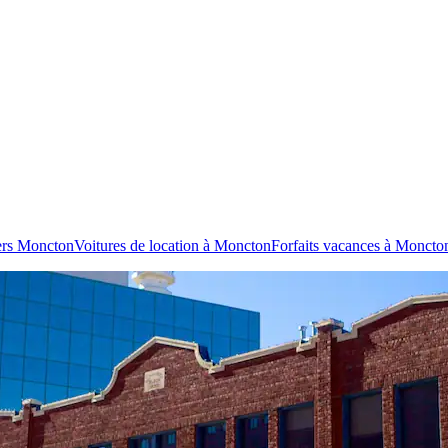
ers Moncton
Voitures de location à Moncton
Forfaits vacances à Moncto