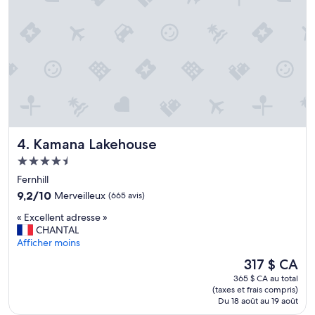
c
»
a
b
l
e
e
t
s
u
f
f
Kamana Lakehouse
4. Kamana Lakehouse
i
s
Hébergement
a
4.5 étoiles
Fernhill
m
9.2
m
9,2/10
Merveilleux
(665 avis)
sur
e
«
« Excellent adresse »
10,
n
E
CHANTAL
Merveilleux,
t
x
Afficher moins
(665 avis)
s
c
p
Le
317 $ CA
e
a
prix
365 $ CA au total
l
c
est
(taxes et frais compris)
l
i
de
Du 18 août au 19 août
e
e
317 $ CA