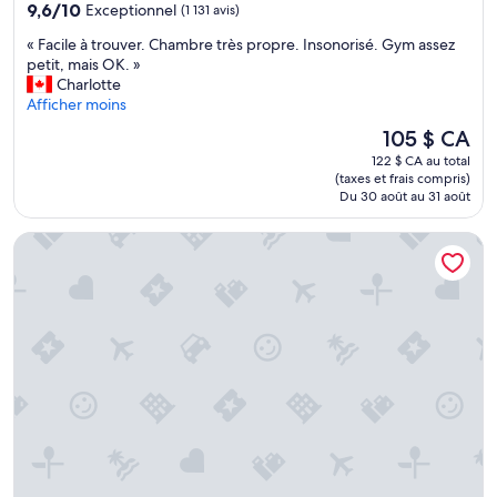
9.6
9,6/10
Exceptionnel
(1 131 avis)
sur
«
« Facile à trouver. Chambre très propre. Insonorisé. Gym assez
10,
F
petit, mais OK. »
Exceptionnel,
a
Charlotte
(1 131 avis)
c
Afficher moins
i
Le
105 $ CA
l
prix
122 $ CA au total
e
est
(taxes et frais compris)
à
de
Du 30 août au 31 août
t
105 $ CA
r
Cordis, Auckland by Langham Hospitality Group
o
u
v
e
r
.
C
h
a
m
b
r
e