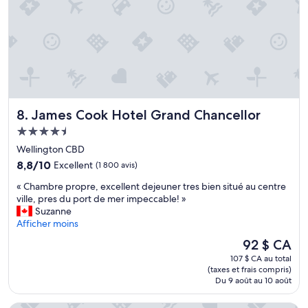
t
o
o
p
w
e
e
t
r
l
.
e
T
b
r
a
è
r
James Cook Hotel Grand Chancellor
8. James Cook Hotel Grand Chancellor
s
n
g
i
Hébergement
r
c
4.5 étoiles
Wellington CBD
a
k
n
8.8
8,8/10
Excellent
(1 800 avis)
e
d
sur
l
«
« Chambre propre, excellent dejeuner tres bien situé au centre
e
10,
😉
C
ville, pres du port de mer impeccable! »
c
Excellent,
e
h
Suzanne
h
(1 800 avis)
t
a
Afficher moins
a
l
m
m
e
Le
92 $ CA
b
b
u
prix
107 $ CA au total
r
r
r
est
(taxes et frais compris)
e
e
s
de
Du 9 août au 10 août
p
a
a
92 $ CA
r
v
l