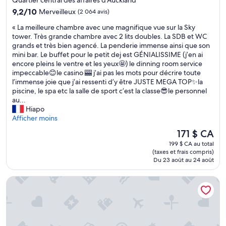
r
9.2
t
9,2/10
Merveilleux
(2 064 avis)
sur
a
«
« La meilleure chambre avec une magnifique vue sur la Sky
10,
b
L
tower. Très grande chambre avec 2 lits doubles. La SDB et WC
Merveilleux,
l
a
grands et très bien agencé. La penderie immense ainsi que son
(2 064 avis)
e
m
mini bar. Le buffet pour le petit dej est GÉNIALISSIME (j’en ai
.
e
encore pleins le ventre et les yeux🤩) le dinning room service
L
i
impeccable😊le casino 🎰 j’ai pas les mots pour décrire toute
e
l
l’immense joie que j’ai ressenti d’y être JUSTE MEGA TOP✨la
p
l
piscine, le spa etc la salle de sport c’est la classe😎le personnel
e
e
au...
r
u
Hiapo
s
r
Afficher moins
o
e
n
Le
171 $ CA
c
n
prix
199 $ CA au total
h
e
est
(taxes et frais compris)
a
l
de
Du 23 août au 24 août
m
a
171 $ CA
b
u
Radisson RED Auckland
r
s
e
o
a
i
v
n
e
s