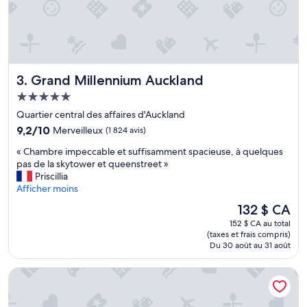
a
r
s
a
s
n
e
d
z
P
p
e
Grand Millennium Auckland
3. Grand Millennium Auckland
e
r
t
s
Hébergement
i
o
5.0 étoiles
Quartier central des affaires d'Auckland
t
n
,
9.2
n
9,2/10
Merveilleux
(1 824 avis)
m
sur
e
«
« Chambre impeccable et suffisamment spacieuse, à quelques
a
10,
l
C
pas de la skytower et queenstreet »
i
Merveilleux,
p
h
Priscillia
s
(1 824 avis)
e
a
Afficher moins
O
u
m
K
s
Le
132 $ CA
b
.
e
prix
152 $ CA au total
r
»
r
est
(taxes et frais compris)
e
v
de
Du 30 août au 31 août
i
i
132 $ CA
m
a
Kamana Lakehouse
p
b
e
l
c
e