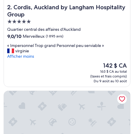
t
Cordis, Auckland by Langham Hospitality Group
2. Cordis, Auckland by Langham Hospitality
r
è
Group
s
Hébergement
p
5.0 étoiles
r
Quartier central des affaires d'Auckland
o
9.0
9,0/10
Merveilleux
(1 895 avis)
p
sur
r
«
« Impersonnel Trop grand Personnel peu serviable »
10,
e
I
virginie
Merveilleux,
.
m
Afficher moins
(1 895 avis)
I
p
Le
142 $ CA
n
e
prix
s
163 $ CA au total
r
est
(taxes et frais compris)
o
s
de
Du 9 août au 10 août
n
o
142 $ CA
o
n
Grand Millennium Auckland
r
n
i
e
s
l
é
T
.
r
G
o
y
p
m
g