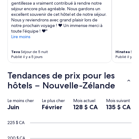
gentillesse a vraiment contribué à rendre notre
s
i
séjour encore plus agréable. Nous gardons un
)
v
excellent souvenir de cet hôtel et de notre séjour.
l
é
Nous y reviendrons avec grand plaisir lors de
a
e
notre prochain voyage ! ❤️ Un immense merci à
.
.
toute l’équipe ! ❤️"
.
U
Lire moins
.
n
e
m
Teva
Séjour de 5 nuit
Hinatea
Séjou
e
Publié il y a 5 jours
Publié il y a 
n
t
i
Tendances de prix pour les
o
n
hôtels − Nouvelle-Zélande
t
o
u
Le moins cher
Le plus cher
Mois actuel
Mois suivant
t
Juin
Février
128 $ CA
135 $ CA
e
p
a
225 $ CA
r
t
200 $ CA
i