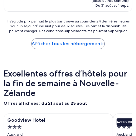
c
(taxes et frais compris)
(1 004 avis)
r
n
de
Du 31 août au 1 sept.
r
.
e
242 $ CA
é
L
à
d
'
l
Il
Il s’agit du prix par nuit le plus bas trouvé au cours des 24 dernières heures
i
h
a
pour un séjour d’une nuit pour deux adultes. Les prix et la disponibilité
s’agit
t
ô
v
peuvent changer. Des conditions supplémentaires peuvent s’appliquer.
du
é
t
e
prix
e
e
r
par
Afficher tous les hébergements
n
l
e
nuit
c
d
t
le
o
i
s
plus
r
s
è
bas
e
p
c
trouvé
Excellentes offres d’hôtels pour
7
o
h
au
j
s
e
la fin de semaine à Nouvelle-
cours
r
e
l
des 24 dernières
s
d
i
Zélande
heures
p
'
n
pour
l
u
g
un
Offres affichées :
du 21 août au 23 août
u
n
e
séjour
s
e
a
d’une
t
Galerie
Goodview Hotel
Galerie
QT Auckla
p
u
nuit
Goodview Hotel
QT Auck
a
i
Accès VIP
d’images
t
d’image
pour
r
Hébergement
Héberg
s
o
pour
pour
deux
d
3.0 étoile
5.0 étoil
c
p
Auckland
Auckland
adultes.