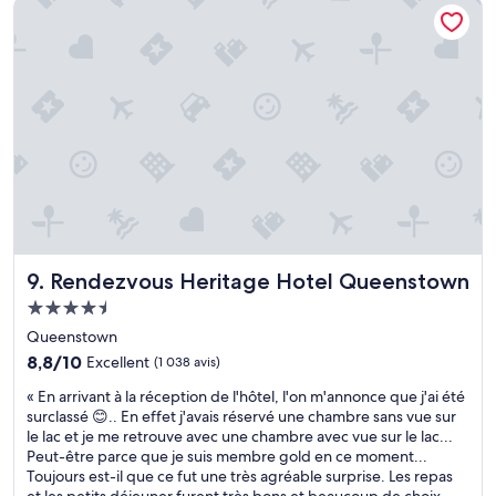
Rendezvous Heritage Hotel Queenstown
o
e
l
p
c
e
r
2
d
e
l
e
,
i
s
e
t
p
x
s
o
c
d
r
e
o
t
l
u
q
l
b
u
e
l
e
n
e
j
t
s
’
Rendezvous Heritage Hotel Queenstown
9. Rendezvous Heritage Hotel Queenstown
d
.
a
e
L
Hébergement
i
j
a
b
4.5 étoiles
Queenstown
e
S
i
8.8
u
8,8/10
Excellent
(1 038 avis)
D
e
sur
n
B
n
«
« En arrivant à la réception de l'hôtel, l'on m'annonce que j'ai été
10,
e
e
a
E
surclassé 😊.. En effet j'avais réservé une chambre sans vue sur
Excellent,
r
t
p
n
le lac et je me retrouve avec une chambre avec vue sur le lac...
(1 038 avis)
t
W
p
a
Peut-être parce que je suis membre gold en ce moment...
r
C
r
r
Toujours est-il que ce fut une très agréable surprise. Les repas
e
g
é
r