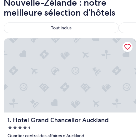
Nouvelle-Zélande : notre
meilleure sélection d’hôtels
Tout inclus
Hotel Grand Chancellor Auckland
Hotel Grand Chancellor Auckland
1. Hotel Grand Chancellor Auckland
Hébergement
4.5 étoiles
Quartier central des affaires d'Auckland