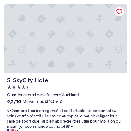
n
u
SkyCity Hotel
t
s
a
e
d
,
r
à
e
q
s
u
s
e
e
l
»
q
u
e
s
p
a
SkyCity Hotel
5. SkyCity Hotel
s
d
Hébergement
e
4.5 étoiles
Quartier central des affaires d'Auckland
l
9.2
9,2/10
Merveilleux
(2 162 avis)
a
sur
s
«
« Chambre très bien agencé et confortable. Le personnel au
10,
k
C
soins et très réactif✨Le casino au top et le bar nickel😉et leur
Merveilleux,
y
h
salle de sport que j’ai bien apprécié (très utile pour moi à 6h du
(2 162 avis)
t
a
matin) je recommande cet hôtel 🌺 »
o