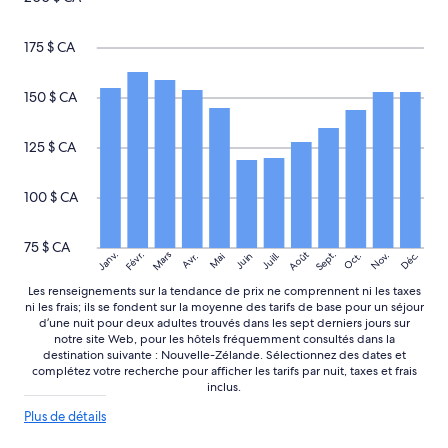
c
u
175 $ CA
l
i
è
150 $ CA
r
e
p
125 $ CA
o
u
r
100 $ CA
l
e
75 $ CA
p
Sept.
Janv.
Août
Févr.
Mars
Nov.
Déc.
Juill.
Oct.
Juin
Avr.
Mai
e
r
Les renseignements sur la tendance de prix ne comprennent ni les taxes
s
ni les frais; ils se fondent sur la moyenne des tarifs de base pour un séjour
o
d’une nuit pour deux adultes trouvés dans les sept derniers jours sur
notre site Web, pour les hôtels fréquemment consultés dans la
n
destination suivante : Nouvelle-Zélande. Sélectionnez des dates et
n
complétez votre recherche pour afficher les tarifs par nuit, taxes et frais
e
inclus.
l
:
Plus
Plus de détails
.
de