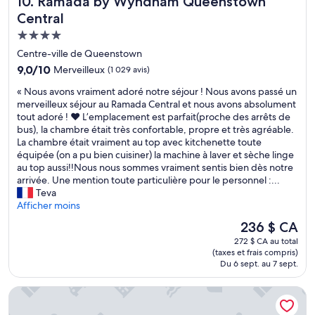
10. Ramada by Wyndham Queenstown
e
r
e
m
l
Central
e
n
a
,
s
d
t
Hébergement
l
d
e
i
4.0 étoiles
'
Centre-ville de Queenstown
u
r
n
o
p
9.0
9,0/10
i
Merveilleux
(1 029 avis)
)
n
o
sur
e
j
m
«
« Nous avons vraiment adoré notre séjour ! Nous avons passé un
r
10,
i
e
'
N
merveilleux séjour au Ramada Central et nous avons absolument
t
Merveilleux,
m
r
a
o
tout adoré ! ❤️ L’emplacement est parfait(proche des arrêts de
d
(1 029 avis)
m
e
n
u
bus), la chambre était très confortable, propre et très agréable.
e
e
c
n
s
La chambre était vraiment au top avec kitchenette toute
m
n
o
o
a
équipée (on a pu bien cuisiner) la machine à laver et sèche linge
e
s
m
n
v
au top aussi!!Nous nous sommes vraiment sentis bien dès notre
r
e
m
c
o
arrivée. Une mention toute particulière pour le personnel :...
i
a
a
e
n
Teva
m
i
n
q
s
Afficher moins
p
n
d
u
v
e
s
Le
e
236 $ CA
e
r
c
i
prix
c
j
272 $ CA au total
a
c
q
est
e
(taxes et frais compris)
'
i
a
u
de
t
Du 6 sept. au 7 sept.
a
m
b
e
236 $ CA
h
i
e
l
s
ô
Horizon by SkyCity
é
n
e
o
t
t
t
!
n
e