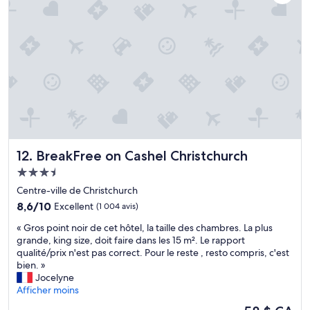
i
s
i
s
p
t
r
a
d
é
s
e
s
s
j
e
é
e
r
u
s
v
n
t
é
m
G
u
e
É
n
r
N
e
v
I
BreakFree on Cashel Christchurch
c
12. BreakFree on Cashel Christchurch
e
A
h
i
L
Hébergement
a
l
I
3.5 étoiles
Centre-ville de Christchurch
m
l
S
b
e
8.6
8,6/10
Excellent
(1 004 avis)
S
r
u
sur
I
«
« Gros point noir de cet hôtel, la taille des chambres. La plus
e
x
10,
M
G
grande, king size, doit faire dans les 15 m². Le rapport
s
s
Excellent,
E
r
qualité/prix n'est pas correct. Pour le reste , resto compris, c'est
a
é
(1 004 avis)
(
o
bien. »
n
j
j
s
Jocelyne
s
o
’
p
Afficher moins
v
u
e
o
u
r
n
Le