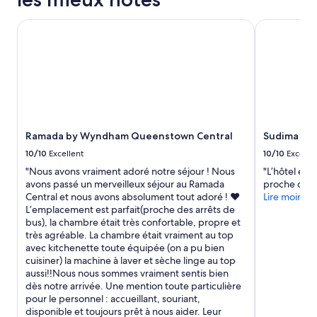
d
m
'
e
Ramada by Wyndham Queenstown Central
Sudima Que
u
n
n
t
e
s
c
e
a
n
p
t
a
i
c
s
i
Ramada by Wyndham Queenstown Central
Sudima Qu
b
t
i
10/10
Excellent
10/10
Excelle
é
e
"Nous avons vraiment adoré notre séjour ! Nous
"L’hôtel es
d
n
avons passé un merveilleux séjour au Ramada
proche de to
e
d
Central et nous avons absolument tout adoré ! ❤️
Lire moins
1
è
L’emplacement est parfait(proche des arrêts de
0
s
bus), la chambre était très confortable, propre et
p
n
très agréable. La chambre était vraiment au top
e
o
avec kitchenette toute équipée (on a pu bien
r
t
cuisiner) la machine à laver et sèche linge au top
s
r
aussi!!Nous nous sommes vraiment sentis bien
o
e
dès notre arrivée. Une mention toute particulière
n
a
pour le personnel : accueillant, souriant,
n
r
disponible et toujours prêt à nous aider. Leur
e
r