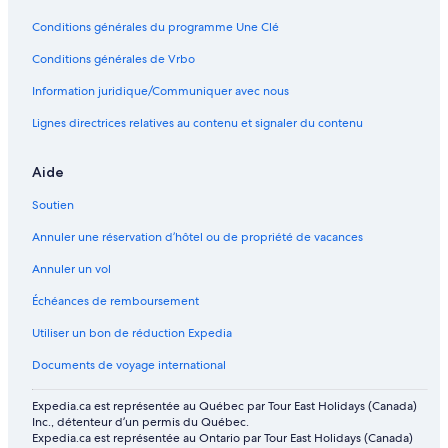
Hôtels-Boutiques – Vieux-Québec
Conditions générales du programme Une Clé
Hôtels tout inclus – Québec
Hôtels pour les sports d’aventure – Québec
Conditions générales de Vrbo
Hôtels acceptant les animaux – Québec
Information juridique/Communiquer avec nous
Complexes et hôtels avec spa – Québec
Lignes directrices relatives au contenu et signaler du contenu
Hôtels acceptant les animaux – Québec
Aide
Hôtels pour les familles – Québec
Soutien
Hôtels abordables – Québec
Annuler une réservation d’hôtel ou de propriété de vacances
Complexes et hôtels avec spa – Québec
Hôtels pour le golf – Québec
Annuler un vol
Hôtels pour le ski – Québec
Échéances de remboursement
Hôtels ouverts à la communauté LGBT – Québec
Utiliser un bon de réduction Expedia
Hôtels de luxe – Québec
Documents de voyage international
Hôtels romantiques – Québec
Expedia.ca est représentée au Québec par Tour East Holidays (Canada)
Hôtels au bord de la plage – Québec
Inc., détenteur d’un permis du Québec.
Expedia.ca est représentée au Ontario par Tour East Holidays (Canada)