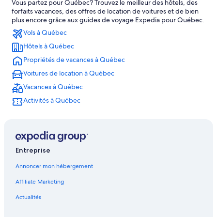
Vous partez pour Québec? Trouvez le meilleur des hôtels, des
Québec – Condos
forfaits vacances, des offres de location de voitures et de bien
Québec – Chalets
plus encore grâce aux guides de voyage Expedia pour Québec.
Vols à Québec
Québec – Motels
Hôtels à Québec
Musée de la Civilisation – Hôtels à proximité
Propriétés de vacances à Québec
Centre commercial Les Galeries de la Capitale – Hôtels à
proximité
Voitures de location à Québec
Centre-Ville – Hôtels
Vacances à Québec
Musée Royal 22e Régiment – Hôtels à proximité
Activités à Québec
Hôpital de L’Enfant-Jésus – Hôtels à proximité
Palais Montcalm – Hôtels à proximité
Gare du Palais – Hôtels à proximité
Entreprise
Château Frontenac – Hôtels à proximité
Annoncer mon hébergement
Théâtre Capitole – Hôtels à proximité
Affiliate Marketing
Lévis – Hôtels
Actualités
Québec – Hôtels
Hôtel-Dieu de Québec – Hôtels à proximité