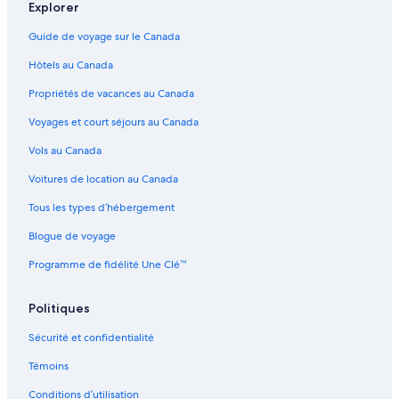
Explorer
Centre des congrès de Québec – Hôtels à proximité
Guide de voyage sur le Canada
Agora Port de Québec – Hôtels à proximité
Hôtels au Canada
Plaines d'Abraham – Hôtels à proximité
Propriétés de vacances au Canada
Village Vacances Valcartier – Hôtels à proximité
Voyages et court séjours au Canada
Aquarium du Québec – Hôtels à proximité
Vols au Canada
Vieux-Québec – Hôtels
Voitures de location au Canada
Québec – Hôtels
Tous les types d’hébergement
Saint-Sauveur – Hôtels
Blogue de voyage
Centre hospitalier de l’Université de Laval – Hôtels à proximité
Musée des Ursulines de Québec – Hôtels à proximité
Programme de fidélité Une Clé™
Complexes et hôtels avec spa – Vieux-Québec
Politiques
Hôtels pour les familles – Vieux-Québec
Sécurité et confidentialité
Hôtels romantiques – Vieux-Québec
Témoins
Hôtels de luxe – Vieux-Québec
Conditions d’utilisation