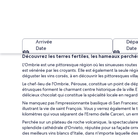
Arrivée
Dépa
Date
Date
Découvrez les terres fertiles, les hameaux perché
L'Ombrie est une pittoresque région où les sinueuses routes de
est vénérée par les croyants. Elle est également la seule régio
déguster les vins corsés, à en découvrir les pittoresques vi
Le chef-lieu de l'Ombrie, Pérouse, constitue un point de dé
étrusques forment le charmant centre historique de la ville.En
délicieux chocolat qui constitue la spécialité locale en regar
Une ville historiqu
Ne manquez pas l'impressionnante basilique di San Francesco 
illustrant la vie de saint François. Vous y verrez également le
kilomètres qui vous séparent de l'Eremo delle Carceri, un erm
Perchée sur un plateau de roche volcanique, la spectaculaire
splendide cathédrale d'Orvieto, réputée pour sa façade orn
des meilleurs vins blancs d'Italie, dans n'importe laquelle de