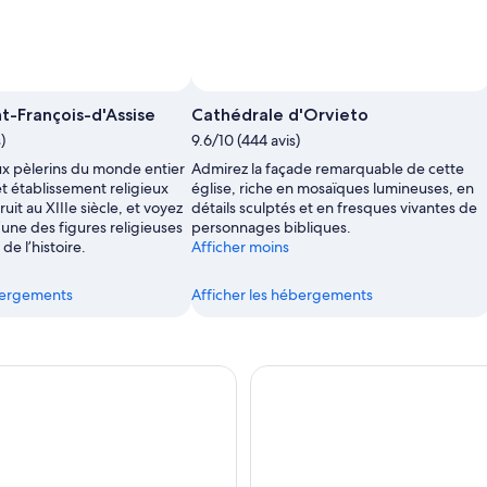
nt-François-d'Assise
Cathédrale d'Orvieto
)
9.6/10 (444 avis)
x pèlerins du monde entier
Admirez la façade remarquable de cette
t établissement religieux
église, riche en mosaïques lumineuses, en
uit au XIIIe siècle, et voyez
détails sculptés et en fresques vivantes de
l’une des figures religieuses
personnages bibliques.
de l’histoire.
Afficher moins
ébergements
Afficher les hébergements