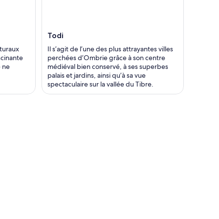
Todi
cturaux
Il s’agit de l’une des plus attrayantes villes
scinante
perchées d’Ombrie grâce à son centre
e ne
médiéval bien conservé, à ses superbes
palais et jardins, ainsi qu’à sa vue
spectaculaire sur la vallée du Tibre.