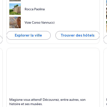
Rocca Paolina
Voie Corso Vannucci
Explorer la ville
Trouver des hôtels
Magione
F
Magione vous attend! Découvrez, entre autres, son
Historique et Musées
M
histoire et ses musées.