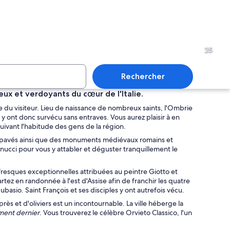
er en pierre menant à une porte en bois, entouré de murs de pierre et offrant 
Un bâtiment historique doté 
25
Rechercher
ux et verdoyants du cœur de l'Italie.
oie du visiteur. Lieu de naissance de nombreux saints, l'Ombrie
troite bordée de bâtiments historiques, d’un clocher d’église et d’espaces amé
Une rue pavée, avec une arch
es y ont donc survécu sans entraves. Vous aurez plaisir à en
uivant l'habitude des gens de la région.
 en pavés ainsi que des monuments médiévaux romains et
annucci pour vous y attabler et déguster tranquillement le
, et une colline en arrière-plan.
fresques exceptionnelles attribuées au peintre Giotto et
artez en randonnée à l'est d'Assise afin de franchir les quatre
basio. Saint François et ses disciples y ont autrefois vécu.
s et d'oliviers est un incontournable. La ville héberge la
ment dernier
. Vous trouverez le célèbre Orvieto Classico, l'un