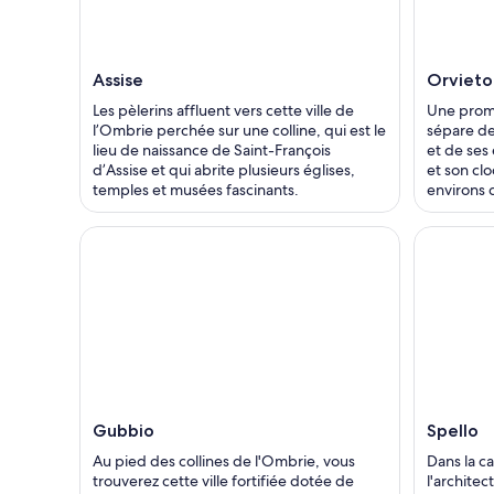
Assise
Orvieto
Les pèlerins affluent vers cette ville de
Une prome
l’Ombrie perchée sur une colline, qui est le
sépare de 
lieu de naissance de Saint-François
et de ses 
d’Assise et qui abrite plusieurs églises,
et son cl
temples et musées fascinants.
environs 
Gubbio
Spello
Au pied des collines de l'Ombrie, vous
Dans la 
trouverez cette ville fortifiée dotée de
l'architec