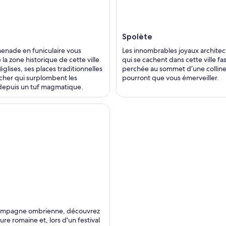
Spolète
nade en funiculaire vous
Les innombrables joyaux archite
la zone historique de cette ville
qui se cachent dans cette ville fa
églises, ses places traditionnelles
perchée au sommet d’une collin
ocher qui surplombent les
pourront que vous émerveiller.
depuis un tuf magmatique.
campagne ombrienne, découvrez
ture romaine et, lors d'un festival