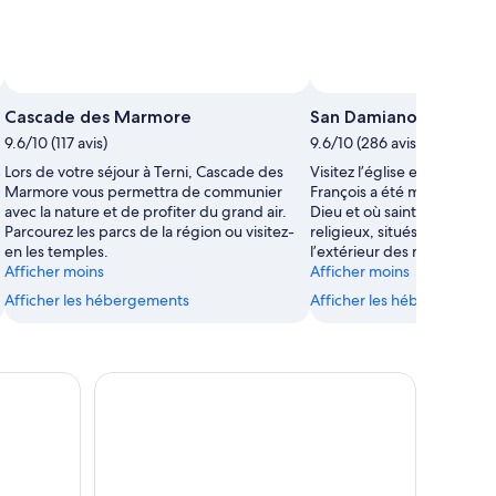
Cascade des Marmore
San Damiano
9.6/10 (117 avis)
9.6/10 (286 avis)
Lors de votre séjour à Terni, Cascade des
Visitez l’église et le monast
Marmore vous permettra de communier
François a été miraculeus
avec la nature et de profiter du grand air.
Dieu et où sainte Claire a é
Parcourez les parcs de la région ou visitez-
religieux, situés dans un dé
en les temples.
l’extérieur des murs de la vi
Afficher moins
Afficher moins
Afficher les hébergements
Afficher les hébergements