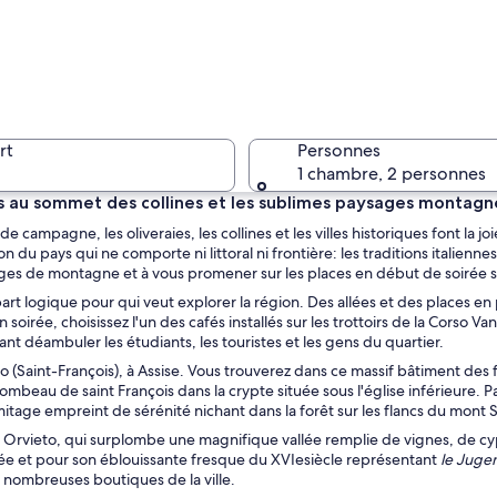
Un escali
rt
Personnes
1 chambre, 2 personnes
s au sommet des collines et les sublimes paysages montagne
 campagne, les oliveraies, les collines et les villes historiques font la j
Une rue é
n du pays qui ne comporte ni littoral ni frontière: les traditions italienn
llages de montagne et à vous promener sur les places en début de soirée s
part logique pour qui veut explorer la région. Des allées et des places
 soirée, choisissez l'un des cafés installés sur les trottoirs de la Corso V
dant déambuler les étudiants, les touristes et les gens du quartier.
e aux bâtiments aux couleurs vives, une église imposante surmontée d’un dôme
(Saint-François), à Assise. Vous trouverez dans ce massif bâtiment des 
 tombeau de saint François dans la crypte située sous l'église inférieure. P
itage empreint de sérénité nichant dans la forêt sur les flancs du mont Su
 Orvieto, qui surplombe une magnifique vallée remplie de vignes, de cyprè
ée et pour son éblouissante fresque du XVIesiècle représentant
le Juge
s nombreuses boutiques de la ville.