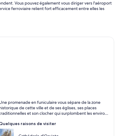
rendent. Vous pouvez également vous diriger vers l'aéroport
vice ferroviaire relient fort efficacement entre elles les
rvieto
Une promenade en funiculaire vous sépare de la zone
storique, Cathédrales et Visites
historique de cette ville et de ses églises, ses places
traditionnelles et son clocher qui surplombent les environs
depuis un tuf magmatique.
Quelques raisons de visiter