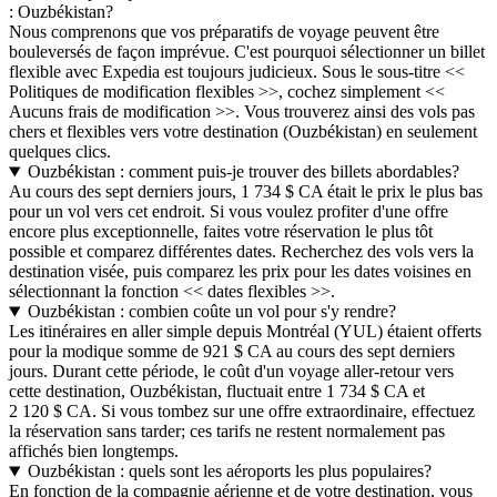
: Ouzbékistan?
Nous comprenons que vos préparatifs de voyage peuvent être
bouleversés de façon imprévue. C'est pourquoi sélectionner un billet
flexible avec Expedia est toujours judicieux. Sous le sous-titre <<
Politiques de modification flexibles >>, cochez simplement <<
Aucuns frais de modification >>. Vous trouverez ainsi des vols pas
chers et flexibles vers votre destination (Ouzbékistan) en seulement
quelques clics.
Ouzbékistan : comment puis-je trouver des billets abordables?
Au cours des sept derniers jours, 1 734 $ CA était le prix le plus bas
pour un vol vers cet endroit. Si vous voulez profiter d'une offre
encore plus exceptionnelle, faites votre réservation le plus tôt
possible et comparez différentes dates. Recherchez des vols vers la
destination visée, puis comparez les prix pour les dates voisines en
sélectionnant la fonction << dates flexibles >>.
Ouzbékistan : combien coûte un vol pour s'y rendre?
Les itinéraires en aller simple depuis Montréal (YUL) étaient offerts
pour la modique somme de 921 $ CA au cours des sept derniers
jours. Durant cette période, le coût d'un voyage aller-retour vers
cette destination, Ouzbékistan, fluctuait entre 1 734 $ CA et
2 120 $ CA. Si vous tombez sur une offre extraordinaire, effectuez
la réservation sans tarder; ces tarifs ne restent normalement pas
affichés bien longtemps.
Ouzbékistan : quels sont les aéroports les plus populaires?
En fonction de la compagnie aérienne et de votre destination, vous