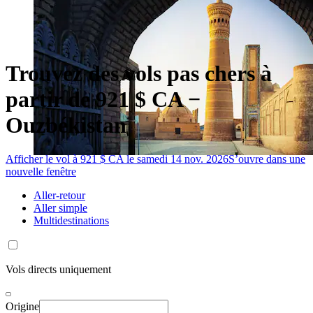
Trouvez des vols pas chers à
partir de 921 $ CA −
Ouzbékistan
Afficher le vol à 921 $ CA le samedi 14 nov. 2026
S’ouvre dans une
nouvelle fenêtre
Aller-retour
Aller simple
Multidestinations
Vols directs uniquement
Origine