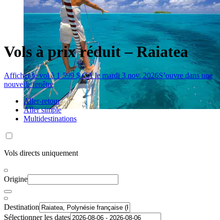
Vols à prix réduit – Raiatea
Afficher le vol à 1 599 $ CA le mardi 3 nov. 2026
S’ouvre dans une
nouvelle fenêtre
Aller-retour
Aller simple
Multidestinations
Vols directs uniquement
Origine
Destination
Sélectionner les dates