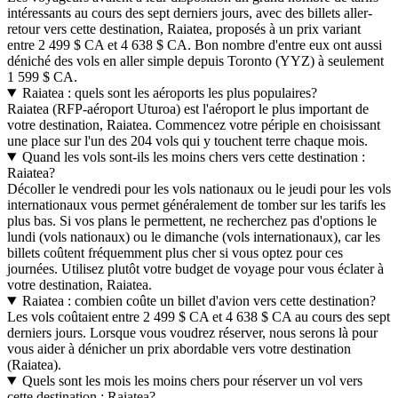
intéressants au cours des sept derniers jours, avec des billets aller-
retour vers cette destination, Raiatea, proposés à un prix variant
entre 2 499 $ CA et 4 638 $ CA. Bon nombre d'entre eux ont aussi
déniché des vols en aller simple depuis Toronto (YYZ) à seulement
1 599 $ CA.
Raiatea : quels sont les aéroports les plus populaires?
Raiatea (RFP-aéroport Uturoa) est l'aéroport le plus important de
votre destination, Raiatea. Commencez votre périple en choisissant
une place sur l'un des 204 vols qui y touchent terre chaque mois.
Quand les vols sont-ils les moins chers vers cette destination :
Raiatea?
Décoller le vendredi pour les vols nationaux ou le jeudi pour les vols
internationaux vous permet généralement de tomber sur les tarifs les
plus bas. Si vos plans le permettent, ne recherchez pas d'options le
lundi (vols nationaux) ou le dimanche (vols internationaux), car les
billets coûtent fréquemment plus cher si vous optez pour ces
journées. Utilisez plutôt votre budget de voyage pour vous éclater à
votre destination, Raiatea.
Raiatea : combien coûte un billet d'avion vers cette destination?
Les vols coûtaient entre 2 499 $ CA et 4 638 $ CA au cours des sept
derniers jours. Lorsque vous voudrez réserver, nous serons là pour
vous aider à dénicher un prix abordable vers votre destination
(Raiatea).
Quels sont les mois les moins chers pour réserver un vol vers
cette destination : Raiatea?