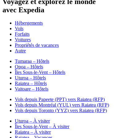
Voyagez et explorez le monde
avec Expedia
Hébergements
Vols
Forfaits
Voitures
Propriétés de vacances
Autre
Tumaraa – Hôtels
Opoa – Hôtels
Îles Sous-le-Vent – Hôtels
Uturoa – Hôtels
Raiatea – Hôtels
Vaitoare – Hôtels
Vols depuis Papeete (PPT) vers Raiatea (RFP)
Vols depuis Montréal (YUL) vers Raiatea (RFP)
Vols depuis Toronto (YYZ) vers Raiatea (RFP)
Uturoa – À visiter
Îles Sous-le-Vent – À visiter
Raiatea – À visiter
Raiatea – Vacances