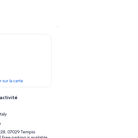
r sur la carte
activité
taly
e
, 28, 07029 Tempio
 | Free parking is available