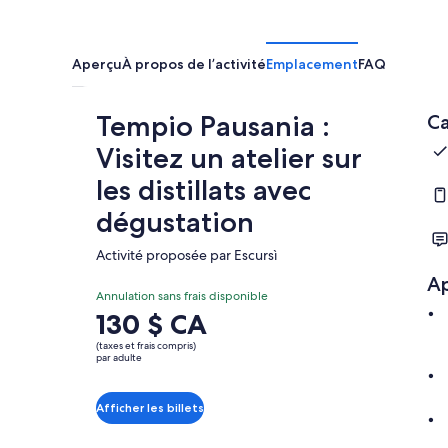
Aperçu
À propos de l’activité
Emplacement
FAQ
Tempio Pausania :
Ca
Visitez un atelier sur
les distillats avec
dégustation
Activité proposée par Escursì
A
Annulation sans frais disponible
Le
130 $ CA
prix
(taxes et frais compris)
est
par adulte
de 130 $ CA.
par
Afficher les billets
adulte