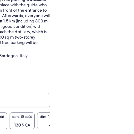
place with the guide who
n front of the entrance to
. Afterwards, everyone will
ut 1.5 km (including 800 m
n good condition) with
ach the distillery, which is
200 sq m two-storey
 free parking will be
Sardegna, Italy
oût
sam. 15 août
dim. 16 août
lun. 17 août
mar. 18 août
mer. 19
130 $ CA
-
-
130 $ CA
-