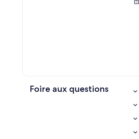
Pro
Dégu
Foire aux questions
La d
dist
(bon
De l