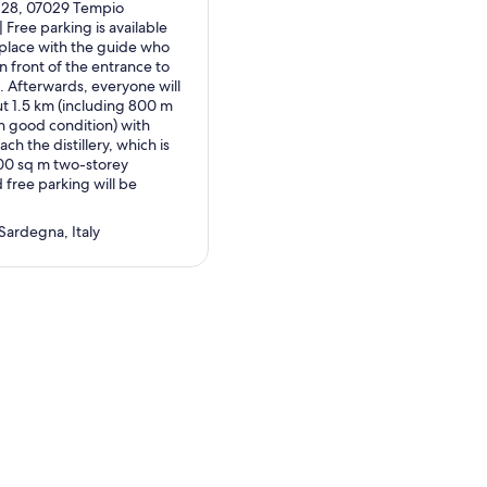
, 28, 07029 Tempio
 | Free parking is available
place with the guide who
erger de baies et une
n front of the entrance to
. Afterwards, everyone will
ut 1.5 km (including 800 m
ises et présentera brièvement
n good condition) with
ach the distillery, which is
ines de la distillerie et de
200 sq m two-storey
 free parking will be
s trois distillats
Sardegna, Italy
contre.
 de Licchìtta, - melalione et
aretti et de la tilicche
 fromages semi-mûrs.
ement disponibles.