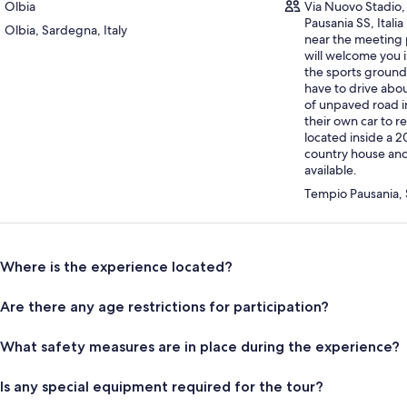
Olbia
Via Nuovo Stadio
Pausania SS, Italia
gramme
Olbia, Sardegna, Italy
near the meeting 
L’expérience guidée commence par une courte promenade à travers le v
will welcome you i
explication du distillat de baies.
the sports ground
have to drive abo
Ensuite, en entrant dans la distillerie, le guide parlera du distillat de fra
of unpaved road i
la petite ferme.
their own car to re
Ceci sera suivi d’une explication du distillat de gland et de toutes les mach
located inside a 
son utilisation.
country house and
En conclusion, il y aura une séance de dégustation avec des échantillons de
available.
accompagnés d’appariements sucrés et salés.
Tempio Pausania, 
À la fin de la visite, le guide accompagnera les participants au lieu de ren
station
égustation comprend la dégustation de trois distillats produits localement
Where is the experience located?
illat de Làndhe (« gland » en sarde). La dégustation sera servie avec de l’am
bons typiques sardes et artisanaux à base de miel et d’oranges) et des
Are there any age restrictions for participation?
’eau et des boissons gazeuses telles que Coca Cola et Fanta seront égal
What safety measures are in place during the experience?
Is any special equipment required for the tour?