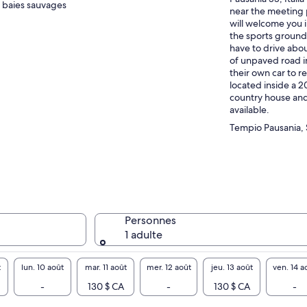
baies sauvages
near the meeting 
will welcome you i
the sports ground
have to drive abo
of unpaved road i
their own car to re
located inside a 
country house and
available.
Tempio Pausania, 
Personnes
1 adulte
t
lun. 10 août
mar. 11 août
mer. 12 août
jeu. 13 août
ven. 14 a
-
130 $ CA
-
130 $ CA
-