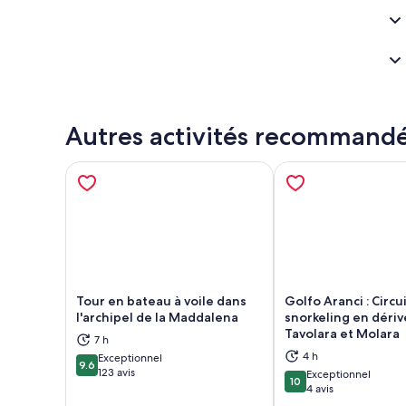
Autres activités recommand
Tour en bateau à voile dans
Golfo Aranci : Circu
l'archipel de la Maddalena
snorkeling en dériv
Tavolara et Molara
7 h
S’ouvre dans un nouvel onglet
S’ou
4 h
Exceptionnel
9.6
9.6 sur 10
123 avis
Exceptionnel
10
10 sur 10
4 avis