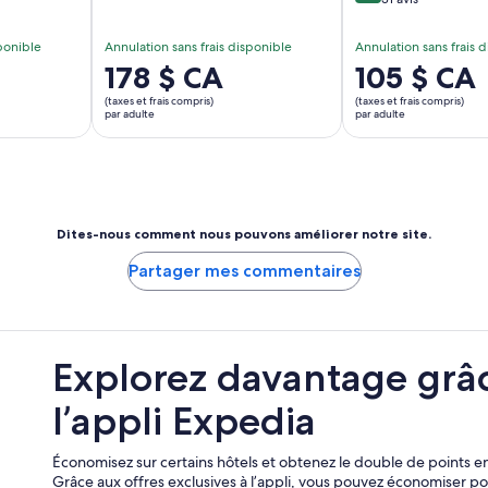
sponible
Annulation sans frais disponible
Annulation sans frais 
Le
178 $ CA
Le
105 $ CA
prix
prix
(taxes et frais compris)
(taxes et frais compris)
est
est
par adulte
par adulte
de 178 $ CA.
de 105 $ CA.
par
par
adulte
adulte
Dites-nous comment nous pouvons améliorer notre site.
Partager mes commentaires
Explorez davantage grâ
l’appli Expedia
Économisez sur certains hôtels et obtenez le double de points en
Grâce aux offres exclusives à l’appli, vous pouvez économiser 