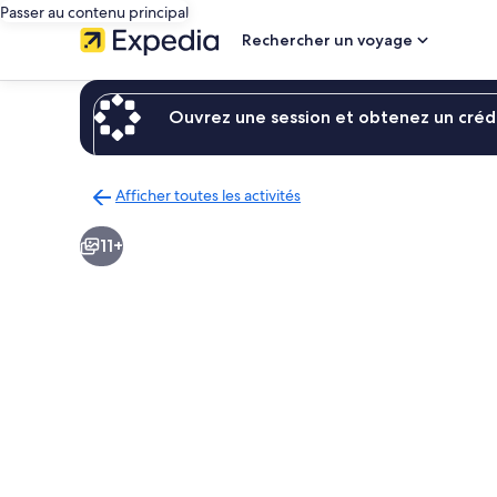
Passer au contenu principal
Rechercher un voyage
Ouvrez une session et obtenez un crédi
Afficher toutes les activités
Retour
à
11+
la
page
des
résultats
d’activités