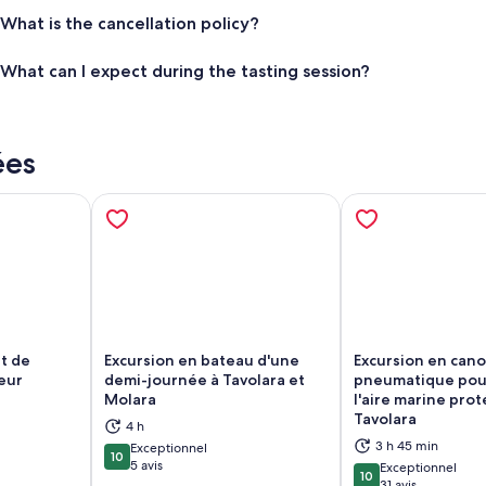
What is the cancellation policy?
What can I expect during the tasting session?
ées
it de
Excursion en bateau d'une
Excursion en cano
eur
demi-journée à Tavolara et
pneumatique pou
Molara
l'aire marine pro
vre dans un nouvel onglet
S’ouvre dans un nouvel onglet
S’
Tavolara
4 h
3 h 45 min
Exceptionnel
10
10 sur 10
5 avis
Exceptionnel
10
10 sur 10
31 avis