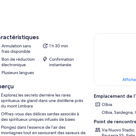
ractéristiques
Annulation sans
1 h 30 min
frais disponible
Bon de réduction
Confirmation
électronique
instantanée
Plusieurs langues
Affiche
perçu
Explorez les secrets derrière les rares
Emplacement de l’
spiritueux de gland dans une distillerie près
Olbia
du mont Limbara
Olbia, Sardegna, I
Offrez-vous des délices sardes associés à
des spiritueux uniques infusés de baies
Point de rencontr
Plongez dans l’essence de l’air des
Via Nuovo Stadio
montagnes tout en savourant des saveurs de
Pausania SS, Italia