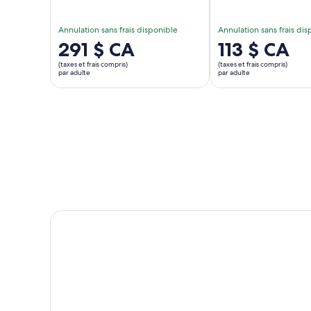
Annulation sans frais disponible
Annulation sans frais di
Le
291 $ CA
Le
113 $ CA
prix
prix
(taxes et frais compris)
(taxes et frais compris)
est
est
par adulte
par adulte
de 291 $ CA.
de 113 $ CA.
par
par
adulte
adulte