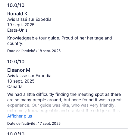
10.0/10
10.0
Ronald K
sur
Avis laissé sur Expedia
10
19 sept. 2025
États-Unis
Knowledgeable tour guide. Proud of her heritage and
country.
Date de l’activité : 18 sept. 2025
10.0/10
10.0
Eleanor M
sur
Avis laissé sur Expedia
10
18 sept. 2025
Canada
We had a little difficultly finding the meeting spot as there
are so many people around, but once found it was a great
experience. Our guide was Rita, who was very friendly,
extremely knowledgeable and cracked the odd joke. It is
nice that you don’t have to wait in the long lines. Highly
Afficher plus
recommend “Skip-the-Line, we’ll worth it.
Date de l’activité : 17 sept. 2025
10.0/10