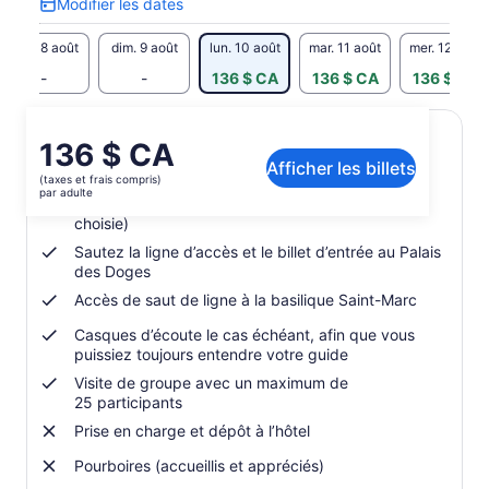
Modifier les dates
Modifier
les
sam. 8 août
dim. 9 août
lun. 10 août
mar. 11 août
mer. 12 août
dates
-
-
136 $ CA
136 $ CA
136 $ CA
Le
136 $ CA
Inclusions et exclusions
Afficher les billets
prix
(taxes et frais compris)
est
par adulte
Guide anglophone/hispanophone (selon l’option
de 136 $ CA.
choisie)
par
Sautez la ligne d’accès et le billet d’entrée au Palais
adulte
des Doges
Accès de saut de ligne à la basilique Saint-Marc
Casques d’écoute le cas échéant, afin que vous
puissiez toujours entendre votre guide
Visite de groupe avec un maximum de
25 participants
Prise en charge et dépôt à l’hôtel
Pourboires (accueillis et appréciés)