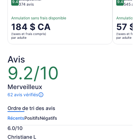
9.4
9.4
9.4 sur 10
9.4 sur 10
374 avis
545 avis
Annulation sans frais disponible
Annulation sa
Le
184 $ CA
Le
57 $
prix
prix
(taxes et frais compris)
(taxes et frais 
est
est
par adulte
par adulte
de 184 $ CA.
de 57 $ C
par
par
adulte
adulte
Avis
9.2/10
9.2
sur
10
Merveilleux
62 avis vérifiés
Il
y
Ordre de tri des avis
a
62 avis
Récents
Positifs
Négatifs
sur
cette
6.0/10
activité.
6.0
Plus
Christiane L