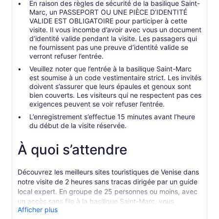
En raison des règles de sécurité de la basilique Saint-
Marc, un PASSEPORT OU UNE PIÈCE D’IDENTITÉ
VALIDE EST OBLIGATOIRE pour participer à cette
visite. Il vous incombe d’avoir avec vous un document
d’identité valide pendant la visite. Les passagers qui
ne fournissent pas une preuve d’identité valide se
verront refuser l’entrée.
Veuillez noter que l’entrée à la basilique Saint-Marc
est soumise à un code vestimentaire strict. Les invités
doivent s’assurer que leurs épaules et genoux sont
bien couverts. Les visiteurs qui ne respectent pas ces
exigences peuvent se voir refuser l’entrée.
L’enregistrement s’effectue 15 minutes avant l’heure
du début de la visite réservée.
À quoi s’attendre
Découvrez les meilleurs sites touristiques de Venise dans
notre visite de 2 heures sans tracas dirigée par un guide
local expert. En groupe de 25 personnes ou moins, avec
un accès sans file à la basilique Saint-Marc, vous
Afficher plus
profiterez au maximum de votre séjour à Venise.