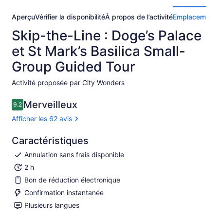
Aperçu
Vérifier la disponibilité
À propos de l’activité
Emplacement
Skip-the-Line : Doge’s Palace
et St Mark’s Basilica Small-
Group Guided Tour
Activité proposée par City Wonders
Merveilleux
9.2
9.2 sur 10
Afficher les 62 avis
Caractéristiques
Annulation sans frais disponible
2 h
Bon de réduction électronique
Confirmation instantanée
Plusieurs langues