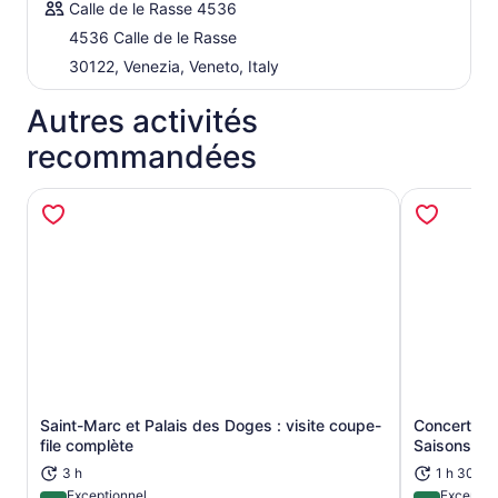
Calle de le Rasse 4536
4536 Calle de le Rasse
30122, Venezia, Veneto, Italy
Autres activités
recommandées
Saint-Marc et Palais des Doges : visite coupe-
Concert I M
S’ouvre dans un nouvel onglet
file complète
Saisons de 
3 h
1 h 30 mi
Exceptionnel
Exceptio