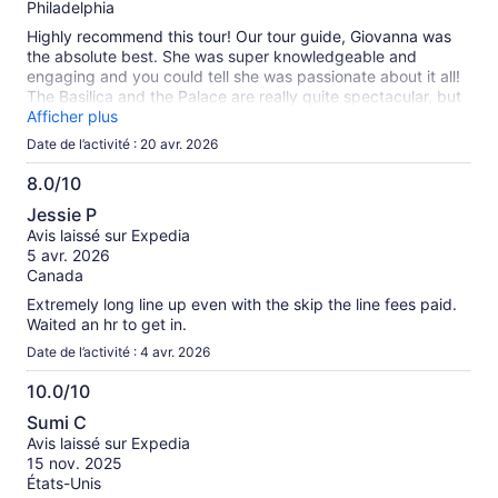
Philadelphia
Highly recommend this tour! Our tour guide, Giovanna was
the absolute best. She was super knowledgeable and
engaging and you could tell she was passionate about it all!
The Basilica and the Palace are really quite spectacular, but
the added commentary from someone that was so
Afficher plus
passionate and informed made it extra special! Highly
Date de l’activité : 20 avr. 2026
recommend!
8.0/10
8.0
Jessie P
sur
Avis laissé sur Expedia
10
5 avr. 2026
Canada
Extremely long line up even with the skip the line fees paid.
Waited an hr to get in.
Date de l’activité : 4 avr. 2026
10.0/10
10.0
Sumi C
sur
Avis laissé sur Expedia
10
15 nov. 2025
États-Unis