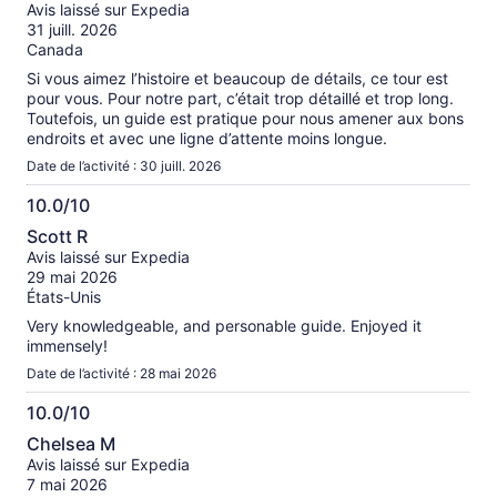
sur
de
Avis laissé sur Expedia
10
renseignements
31 juill. 2026
sur
Canada
les
Si vous aimez l’histoire et beaucoup de détails, ce tour est
avis
pour vous. Pour notre part, c’était trop détaillé et trop long.
vérifiés
Toutefois, un guide est pratique pour nous amener aux bons
endroits et avec une ligne d’attente moins longue.
Date de l’activité : 30 juill. 2026
10.0/10
10.0
Scott R
sur
Avis laissé sur Expedia
10
29 mai 2026
États-Unis
Very knowledgeable, and personable guide. Enjoyed it
immensely!
Date de l’activité : 28 mai 2026
10.0/10
10.0
Chelsea M
sur
Avis laissé sur Expedia
10
7 mai 2026