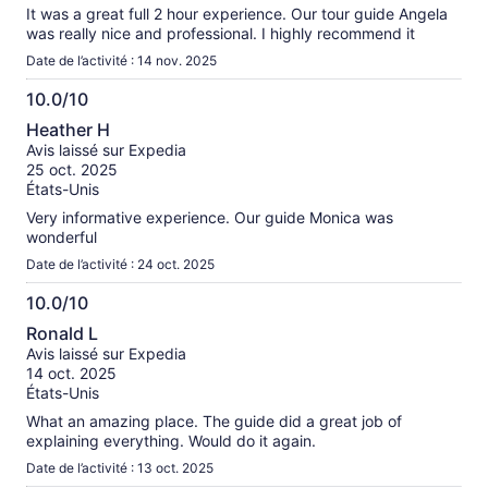
It was a great full 2 hour experience. Our tour guide Angela
was really nice and professional. I highly recommend it
Date de l’activité : 14 nov. 2025
10.0/10
10.0
Heather H
sur
Avis laissé sur Expedia
10
25 oct. 2025
États-Unis
Very informative experience. Our guide Monica was
wonderful
Date de l’activité : 24 oct. 2025
10.0/10
10.0
Ronald L
sur
Avis laissé sur Expedia
10
14 oct. 2025
États-Unis
What an amazing place. The guide did a great job of
explaining everything. Would do it again.
Date de l’activité : 13 oct. 2025