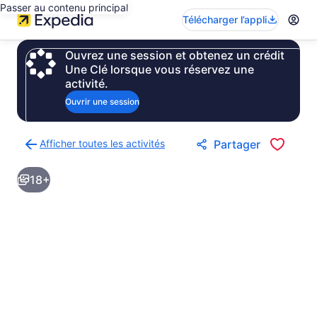
Passer au contenu principal
Télécharger l’appli
Ouvrez une session et obtenez un crédit
Une Clé lorsque vous réservez une
activité.
Ouvrir une session
Afficher toutes les activités
Partager
Retour
à
18+
la
page
des
résultats
d’activités