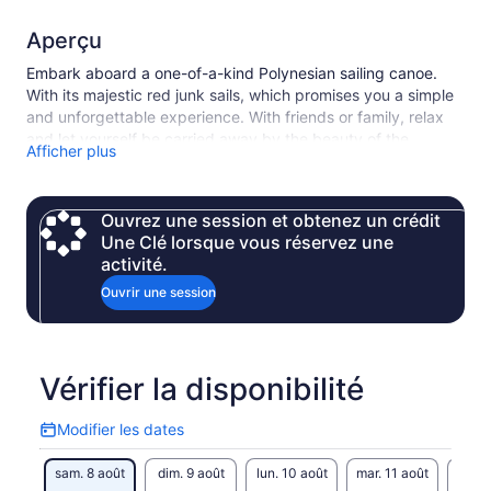
Aperçu
Embark aboard a one-of-a-kind Polynesian sailing canoe.
With its majestic red junk sails, which promises you a simple
and unforgettable experience. With friends or family, relax
and let yourself be carried away by the beauty of the
Afficher plus
landscape. Some anchorages will allow you to dive into the
blue waters and swim among colorful fish or simply enjoy a
moment of calm. For four hours, let yourself be carried away
Ouvrez une session et obtenez un crédit
by this extraordinary adventure. Bring everything you need
Une Clé lorsque vous réservez une
and contact us for any additional information.
activité.
Ouvrir une session
Vérifier la disponibilité
Modifier les dates
Modifier
les
sam. 8 août
dim. 9 août
lun. 10 août
mar. 11 août
mer. 
dates