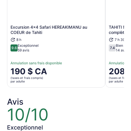
Excursion 4x4 Safari HEREAKIMANU au
TAHITI Mou
S’ouvre dans un nouvel onglet
COEUR de Tahiti
complète (
8 h
7 h 30 mi
Exceptionnel
Bien
9.6
7.4
9.6 sur 10
7.4 sur 10
59 avis
14 avis
Annulation sans frais disponible
Annulation sa
Le
190 $ CA
Le
208 
prix
prix
(taxes et frais compris)
(taxes et frais 
est
est
par adulte
par adulte
de 190 $ CA.
de 208 $ 
par
par
adulte
adulte
Avis
10/10
10
sur
10
Exceptionnel