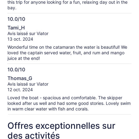
this trip for anyone looking for a fun, relaxing day out in the
bay.
10.0/10
10.0
Tami_H
sur
Avis laissé sur Viator
10
13 oct. 2024
Wonderful time on the catamaran the water is beautiful! We
loved the captain served water, fruit, and rum and mango
juice at the end!
10.0/10
10.0
Thomas_G
sur
Avis laissé sur Viator
10
12 oct. 2024
Loved the boat - spacious and comfortable. The skipper
looked after us well and had some good stories. Lovely swim
in warm clear water with fish and corals.
Offres exceptionnelles sur
des activités