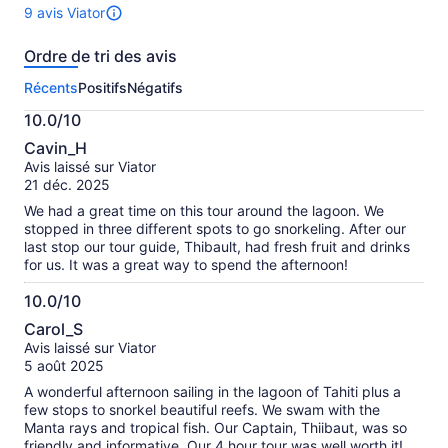
9 avis Viator
Il
y
Ordre de tri des avis
a
9 avis
Récents
Positifs
Négatifs
sur
cette
10.0/10
activité.
10.0
Plus
Cavin_H
sur
de
Avis laissé sur Viator
10
renseignements
21 déc. 2025
sur
We had a great time on this tour around the lagoon. We
les
stopped in three different spots to go snorkeling. After our
avis
last stop our tour guide, Thibault, had fresh fruit and drinks
vérifiés
for us. It was a great way to spend the afternoon!
10.0/10
10.0
Carol_S
sur
Avis laissé sur Viator
10
5 août 2025
A wonderful afternoon sailing in the lagoon of Tahiti plus a
few stops to snorkel beautiful reefs. We swam with the
Manta rays and tropical fish. Our Captain, Thiibaut, was so
friendly and informative. Our 4 hour tour was well worth it!