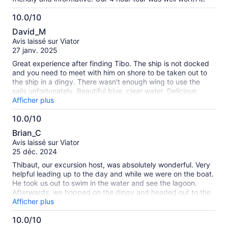
10.0/10
10.0
David_M
sur
Avis laissé sur Viator
10
27 janv. 2025
Great experience after finding Tibo. The ship is not docked
and you need to meet with him on shore to be taken out to
the ship in a dingy. There wasn't enough wing to use the
sails unfortunately. Beautiful blue, clear water. Delicious
snacks provided and good conversation.
Afficher plus
10.0/10
10.0
Brian_C
sur
Avis laissé sur Viator
10
25 déc. 2024
Thibaut, our excursion host, was absolutely wonderful. Very
helpful leading up to the day and while we were on the boat.
He took us out to swim in the water and see the lagoon.
Afterwards, we hopped on the dingy and headed out to the
reef for some wonderful snorkeling. We got to see tons of
Afficher plus
beautiful colorful fish and a wide variety of vibrant coral. It
10.0/10
was literally just my wife and I on the boat and in the water,