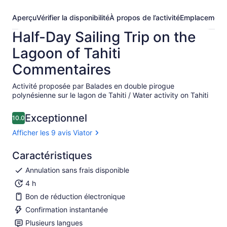
Aperçu
Vérifier la disponibilité
À propos de l’activité
Emplacement
Half-Day Sailing Trip on the
Lagoon of Tahiti
Commentaires
Activité proposée par Balades en double pirogue
polynésienne sur le lagon de Tahiti / Water activity on Tahiti
Exceptionnel
10.0
10.0 sur 10
Afficher les 9 avis Viator
Caractéristiques
Annulation sans frais disponible
4 h
Bon de réduction électronique
Confirmation instantanée
Plusieurs langues