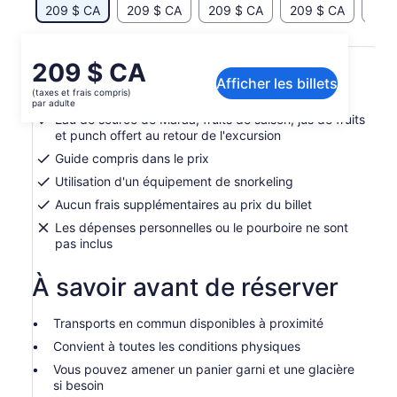
209 $ CA
209 $ CA
209 $ CA
209 $ CA
209
Inclusions et exclusions
Le
209 $ CA
Afficher les billets
prix
(taxes et frais compris)
Possibilité départ port Tahiti pour mini 4 pers
est
par adulte
de 209 $ CA.
Eau de source de Maraa, fruits de saison, jus de fruits
et punch offert au retour de l'excursion
par
adulte
Guide compris dans le prix
Utilisation d'un équipement de snorkeling
Aucun frais supplémentaires au prix du billet
Les dépenses personnelles ou le pourboire ne sont
pas inclus
À savoir avant de réserver
Transports en commun disponibles à proximité
Convient à toutes les conditions physiques
Vous pouvez amener un panier garni et une glacière
si besoin