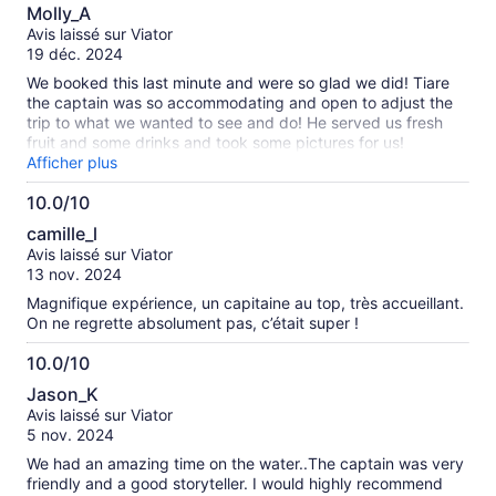
10.0
so we didn't have to deal with a bunch of other people
Molly_A
around either, which made the entire day/experience totally
sur
Avis laissé sur Viator
wonderful. We also enjoyed fresh fruits and a perfectly
10
19 déc. 2024
simple cocktail of rum and fruit juice. I have never tasted
bananas or pomegranates so sweet and delectable. We
We booked this last minute and were so glad we did! Tiare
ended with sailing around the lagoon, taking in the gorgeous
the captain was so accommodating and open to adjust the
views, perfect weather, and pristine waters before heading
trip to what we wanted to see and do! He served us fresh
back in. I highly recommend booking this excursion for those
fruit and some drinks and took some pictures for us!
who love a local touch.
Snorkeling was awesome and the boat was super cool to sail
Afficher plus
on! Highly recommend this trip!
10.0/10
10.0
camille_l
sur
Avis laissé sur Viator
10
13 nov. 2024
Magnifique expérience, un capitaine au top, très accueillant.
On ne regrette absolument pas, c’était super !
10.0/10
10.0
Jason_K
sur
Avis laissé sur Viator
10
5 nov. 2024
We had an amazing time on the water..The captain was very
friendly and a good storyteller. I would highly recommend