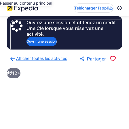
Passer au contenu principal
Télécharger l’appli
Ouvrez une session et obtenez un crédit
Une Clé lorsque vous réservez une
activité.
Ouvrir une session
Afficher toutes les activités
Partager
Retour
à
12+
la
page
des
résultats
d’activités