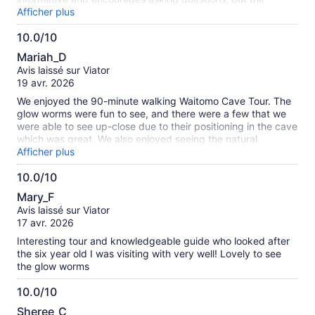
addition of Anna singing made this an unforgettable
Afficher plus
experience.
10.0/10
10.0
Mariah_D
sur
Avis laissé sur Viator
10
19 avr. 2026
We enjoyed the 90-minute walking Waitomo Cave Tour. The
glow worms were fun to see, and there were a few that we
were able to see up-close due to their positioning in the cave
which was great. We also enjoyed seeing the natural
formations in the cave. Would recommend!
Afficher plus
10.0/10
10.0
Mary_F
sur
Avis laissé sur Viator
10
17 avr. 2026
Interesting tour and knowledgeable guide who looked after
the six year old I was visiting with very well! Lovely to see
the glow worms
10.0/10
10.0
Sheree_C