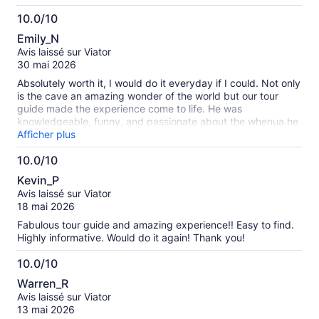
10.0/10
10.0
Emily_N
sur
Avis laissé sur Viator
10
30 mai 2026
Absolutely worth it, I would do it everyday if I could. Not only
is the cave an amazing wonder of the world but our tour
guide made the experience come to life. He was
knowledgeable, funny, and passionate about the whenua he
is a kaitiakitanga ( the land he is guardian over).
Afficher plus
10.0/10
10.0
Kevin_P
sur
Avis laissé sur Viator
10
18 mai 2026
Fabulous tour guide and amazing experience!! Easy to find.
Highly informative. Would do it again! Thank you!
10.0/10
10.0
Warren_R
sur
Avis laissé sur Viator
10
13 mai 2026