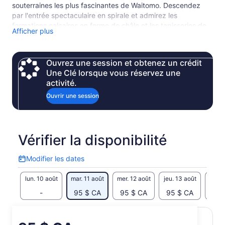
souterraines les plus fascinantes de Waitomo. Descendez
par l'entrée spectaculaire en spirale et admirez les
formations calcaires en forme de châle et les tapisseries de
Afficher plus
cristal qui se plient doucement. Écoutez le tonnerre lointain
des cascades souterraines et approchez-vous des vers
luisants. Spectaculaire et unique, la grotte de Ruakuri offre
Ouvrez une session et obtenez un crédit
un mélange captivant des expériences souterraines les plus
Une Clé lorsque vous réservez une
fascinantes de Waitomo. Lors de cette visite touristique
activité.
d'une heure et demie, votre Guide vous emmènera à
proximité de vers luisants, de formations rupestres
Ouvrir une session
élaborées, de rivières souterraines, de mythes, de légendes
et de sites maoris sacrés.
Vérifier la disponibilité
Modifier les dates
Modifier
les
lun. 10 août
mar. 11 août
mer. 12 août
jeu. 13 août
ven. 
dates
-
95 $ CA
95 $ CA
95 $ CA
95 
Le