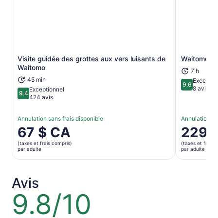
Visite guidée des grottes aux vers luisants de
Waitomo G
S’ouvre dans un nouvel onglet
Waitomo
7 h
45 min
Exceptio
9.6
9.6 sur 10
8 avis
Exceptionnel
9.4
9.4 sur 10
424 avis
Annulation sans frais disponible
Annulation sa
Le
67 $ CA
Le
229 
prix
prix
(taxes et frais compris)
(taxes et frais 
est
est
par adulte
par adulte
de 67 $ CA.
de 229 $ 
par
par
adulte
adulte
Avis
9.8/10
9.8
sur
10