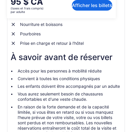
95 $ CA
Inclusions et exclusions
Afficher les billets
prix
(taxes et frais compris)
est
par adulte
Guide local
de 95 $ CA.
par
Nourriture et boissons
adulte
Pourboires
Prise en charge et retour à l'hôtel
À savoir avant de réserver
Accès pour les personnes à mobilité réduite
Convient à toutes les conditions physiques
Les enfants doivent être accompagnés par un adulte
Vous aurez seulement besoin de chaussures
confortables et d'une veste chaude.
En raison de la forte demande et de la capacité
limitée, si vous êtes en retard ou si vous manquez
l'heure prévue de votre visite, votre ou vos billets
sont perdus et non remboursables. Les nouvelles
réservations entraîneront le coût total de la visite et