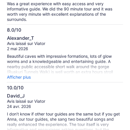
Was a great experience with easy access and very
informative guide. We did the 90 minute tour and it was
worth very minute with excellent explanations of the
surrounds.
8.0/10
8.0
Alexander_T
sur
Avis laissé sur Viator
10
2 mai 2026
Beautiful caves with impressive formations, lots of glow
worms and a knowledgeable and entertaining guide. A
nearby public accessible short walk around the gorge
(Ruakuri Tunnels Walk) is well worth an extra hours stroll
before/after visiting the caves.
Afficher plus
10.0/10
10.0
David_J
sur
Avis laissé sur Viator
10
24 avr. 2026
I don’t know if other tour guides are the same but if you get
Anna, our tour guides, she sang two beautiful songs and
really enhanced the experience. The tour itself is very
informative and encourages asking questions, but the