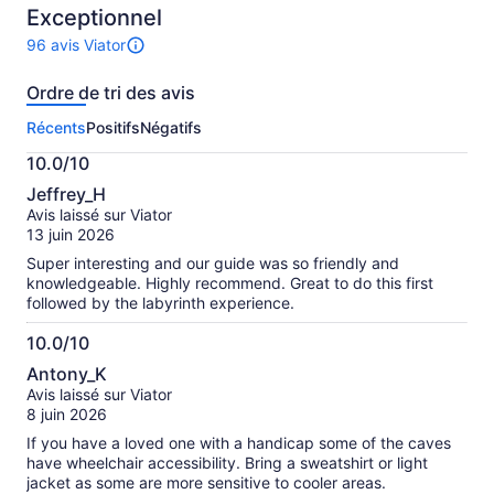
Exceptionnel
96 avis Viator
Il
y
Ordre de tri des avis
a
96 avis
Récents
Positifs
Négatifs
sur
cette
10.0/10
activité.
10.0
Plus
Jeffrey_H
sur
de
Avis laissé sur Viator
10
renseignements
13 juin 2026
sur
Super interesting and our guide was so friendly and
les
knowledgeable. Highly recommend. Great to do this first
avis
followed by the labyrinth experience.
vérifiés
10.0/10
10.0
Antony_K
sur
Avis laissé sur Viator
10
8 juin 2026
If you have a loved one with a handicap some of the caves
have wheelchair accessibility. Bring a sweatshirt or light
jacket as some are more sensitive to cooler areas.