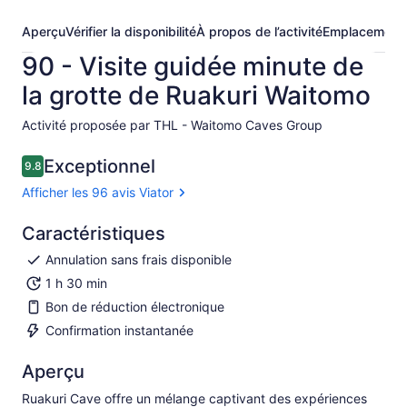
Aperçu
Vérifier la disponibilité
À propos de l’activité
Emplacement
90 - Visite guidée minute de
la grotte de Ruakuri Waitomo
Activité proposée par THL - Waitomo Caves Group
Exceptionnel
9.8
9.8 sur 10
Afficher les 96 avis Viator
Caractéristiques
Annulation sans frais disponible
1 h 30 min
Bon de réduction électronique
Confirmation instantanée
Aperçu
Ruakuri Cave offre un mélange captivant des expériences