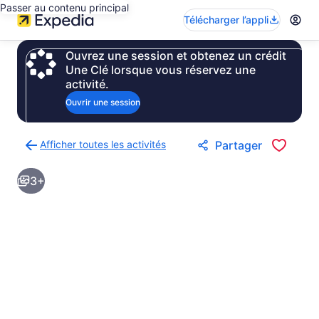
Passer au contenu principal
Télécharger l’appli
Ouvrez une session et obtenez un crédit
Une Clé lorsque vous réservez une
activité.
Ouvrir une session
Afficher toutes les activités
Partager
Retour
à
3+
la
page
des
résultats
d’activités