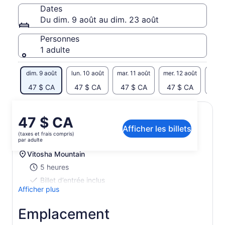
Dates
Du dim. 9 août au dim. 23 août
Personnes
1 adulte
dim. 9 août
lun. 10 août
mar. 11 août
mer. 12 août
jeu. 
47 $ CA
47 $ CA
47 $ CA
47 $ CA
47 
Le
47 $ CA
Afficher les billets
prix
Itinéraire d’activité
(taxes et frais compris)
est
par adulte
de 47 $ CA.
Vitosha Mountain
par
5 heures
adulte
Billet d’entrée inclus
Afficher plus
Emplacement