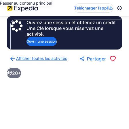
Passer au contenu principal
Télécharger l’appli
Ouvrez une session et obtenez un crédit
Une Clé lorsque vous réservez une
activité.
Ouvrir une session
Afficher toutes les activités
Partager
Retour
à
20+
la
page
des
résultats
d’activités