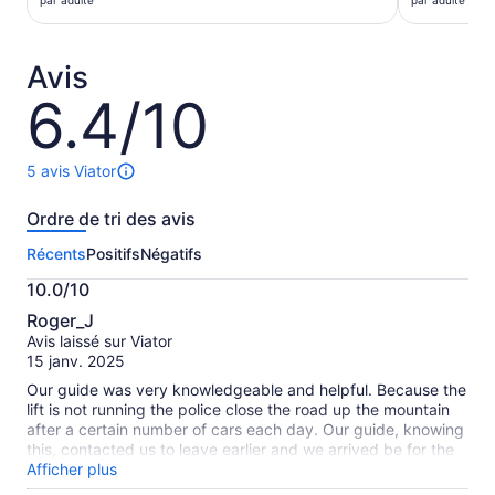
par adulte
par adulte
de 32 $ CA.
de 143 $ 
par
par
adulte
adulte
Avis
6.4/10
6.4
sur
10
5 avis Viator
Il
y
Ordre de tri des avis
a
5 avis
Récents
Positifs
Négatifs
sur
cette
10.0/10
activité.
10.0
Plus
Roger_J
sur
de
Avis laissé sur Viator
10
renseignements
15 janv. 2025
sur
Our guide was very knowledgeable and helpful. Because the
les
lift is not running the police close the road up the mountain
avis
after a certain number of cars each day. Our guide, knowing
vérifiés
this, contacted us to leave earlier and we arrived be for the
road closed and before the trail was busy.
Afficher plus