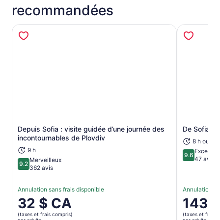
recommandées
Depuis Sofia : visite guidée d’une journée des
De Sofia : 
S’ouvre dans un nouvel onglet
incontournables de Plovdiv
8 h ou plu
9 h
Exceptio
9.6
9.6 sur 10
47 avis
Merveilleux
9.2
9.2 sur 10
362 avis
Annulation sans frais disponible
Annulation sa
Le
32 $ CA
Le
143 
prix
prix
(taxes et frais compris)
(taxes et frais 
est
est