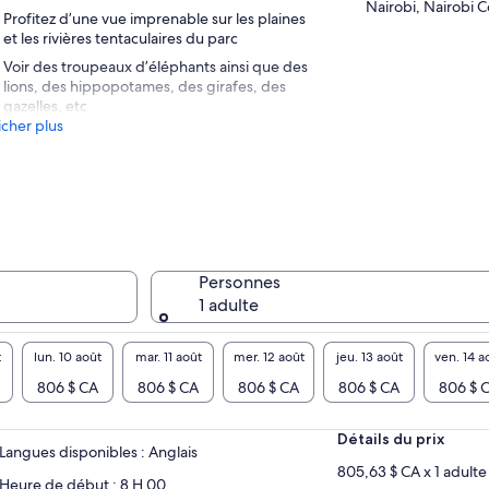
Nairobi, Nairobi 
Profitez d’une vue imprenable sur les plaines
et les rivières tentaculaires du parc
Voir des troupeaux d’éléphants ainsi que des
lions, des hippopotames, des girafes, des
gazelles, etc
icher plus
Personnes
1 adulte
t
lun. 10 août
mar. 11 août
mer. 12 août
jeu. 13 août
ven. 14 a
806 $ CA
806 $ CA
806 $ CA
806 $ CA
806 $ 
Détails du prix
Langues disponibles : Anglais
805,63 $ CA x 1 adulte
Heure de début : 8 H 00