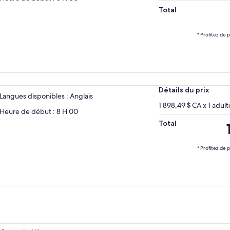
Total
* Profitez de 
Détails du prix
Langues disponibles : Anglais
1 898,49 $ CA x 1 adult
Heure de début : 8 H 00
Total
L
p
e
* Profitez de 
d