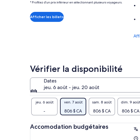
* Profitez d’un prix inférieur en sélectionnant plusieurs voyageurs.
de 806 $ CA.
par
adulte*
Afficher les billets
* Profitez
d’un
Aff
prix
inférieur
en
sélectionnant
plusieurs
Vérifier la disponibilité
voyageurs.
Dates
jeu. 6 août - jeu. 20 août
jeu. 6 août
ven. 7 août
sam. 8 août
dim. 9 aoû
-
806 $ CA
806 $ CA
806 $ CA
Accomodation budgétaires