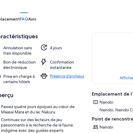
placement
FAQ
Avis
ractéristiques
Annulation sans
4 jours
frais disponible
Bon de réduction
Confirmation
électronique
instantanée
Prise en charge à
Présence d’animaux
Affiche
certains hôtels
Emplacement de l’
perçu
Nairobi
Passez quatre jours épiques au cœur de
Nairobi, Nairobi 
Maasai Mara et du lac Nakuru
Point de rencontr
Continuez sur des lecteurs de jeu
passionnants à la recherche de la faune
Nairobi
indigène avec des guides experts