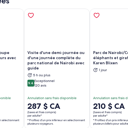
ées
roupe
Visite d'une demi-journée ou
Parc de Nairobi/C
urs avec
d'une journée complète du
éléphants et gir
parc national de Nairobi avec
Karen Blixen
guide
1 jour
vre dans un nouvel onglet
S’ouvre dans un nouvel onglet
S’
5 h ou plus
Exceptionnel
9.4
9.4 sur 10
120 avis
sponible
Annulation sans frais disponible
Annulation sans frais 
Le
287 $ CA
Le
210 $ CA
prix
prix
(taxes et frais compris)
(taxes et frais compris)
est
est
par adulte*
par adulte*
en sélectionnant
* Profitez d’un prix inférieur en sélectionnant
* Profitez d’un prix inférie
de 287 $ CA.
de 210 $ CA.
plusieurs voyageurs.
plusieurs billets pour adulte