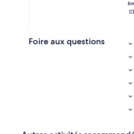
par
Em
Le 
men
réf
Foire aux questions