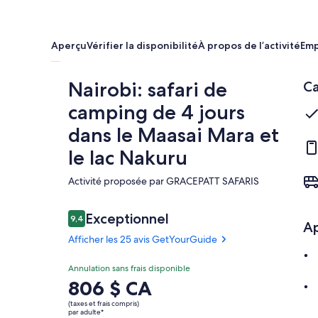
Aperçu
Vérifier la disponibilité
À propos de l’activité
Em
Nairobi: safari de
Ca
camping de 4 jours
dans le Maasai Mara et
le lac Nakuru
Activité proposée par GRACEPATT SAFARIS
Avis
Exceptionnel
9,4
9,4 sur 10 –
A
Afficher les 25 avis GetYourGuide
Exceptionnel
Annulation sans frais disponible
9.4
9.4 sur 10
Le
806 $ CA
Afficher les
prix
25 avis
(taxes et frais compris)
est
par adulte*
GetYourGuide