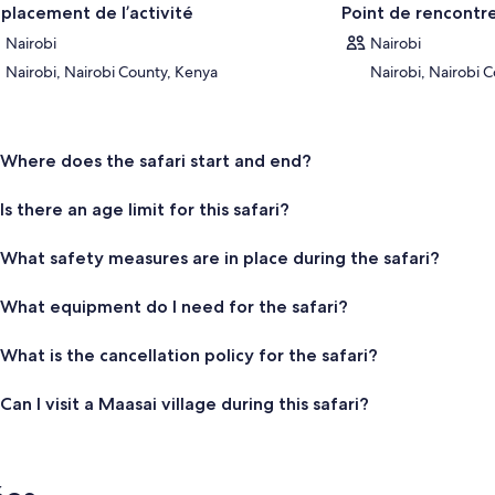
c Nakuru, qui abrite plus de 350 espèces d’oiseaux, y compris des flaman
placement de l’activité
Point de rencontr
parc abrite également des rhinocéros noirs et blancs et a été créé pour l
Nairobi
Nairobi
acées comme celle-ci. Après une expérience inoubliable de quatre jour
léchissez au voyage de retour à votre hôtel ou à votre aéroport de Nairob
Nairobi, Nairobi County, Kenya
Nairobi, Nairobi 
Where does the safari start and end?
Is there an age limit for this safari?
What safety measures are in place during the safari?
What equipment do I need for the safari?
What is the cancellation policy for the safari?
Can I visit a Maasai village during this safari?