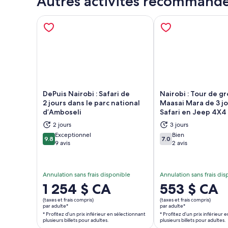
Autres activités recommand
DePuis Nairobi : Safari de
Nairobi : Tour de g
2 jours dans le parc national
Maasai Mara de 3 jo
d’Amboseli
Safari en Jeep 4X4
2 jours
3 jours
S’ouvre dans un nouvel onglet
S’ou
Exceptionnel
Bien
9.8
7.0
9.8 sur 10
7.0 sur 10
9 avis
2 avis
Annulation sans frais disponible
Annulation sans frais di
Le
1 254 $ CA
Le
553 $ CA
prix
prix
(taxes et frais compris)
(taxes et frais compris)
est
est
par adulte*
par adulte*
* Profitez d’un prix inférieur en sélectionnant
* Profitez d’un prix inférieur 
de 1 254 $ CA.
de 553 $ CA.
plusieurs billets pour adultes.
plusieurs billets pour adultes.