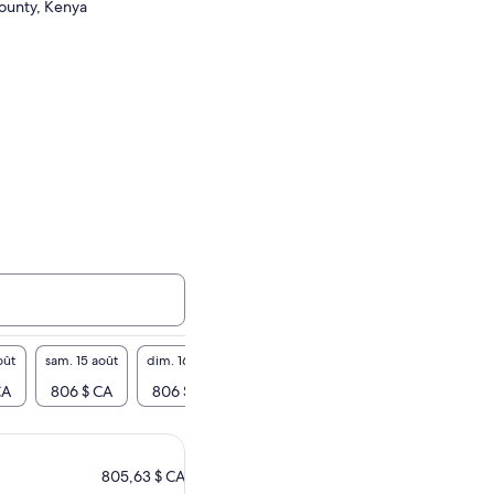
County, Kenya
oût
sam. 15 août
dim. 16 août
lun. 17 août
mar. 18 août
mer. 19
CA
806 $ CA
806 $ CA
806 $ CA
806 $ CA
806 
805,63 $ CA