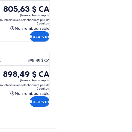
Le
805,63 $ CA
prix
(taxes et frais compris)
est
prix inférieurs en sélectionnant plus de
2 adultes.
de 805,63 $ CA.
Non remboursable
Non
Réserver
remboursable
e
1 898,49 $ CA
e
1 898,49 $ CA
rix
(taxes et frais compris)
st
prix inférieurs en sélectionnant plus de
2 adultes.
e 1 898,49 $ CA.
Non remboursable
Non
Réserver
remboursable