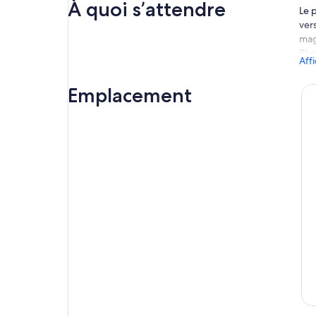
À quoi s’attendre
Le 
ver
mag
Plu
Aff
par
lio
Emplacement
d’a
Apr
vou
qui
Une
cro
Ensu
de 
l’e
Réve
Nak
Mas
sur
Arr
pro