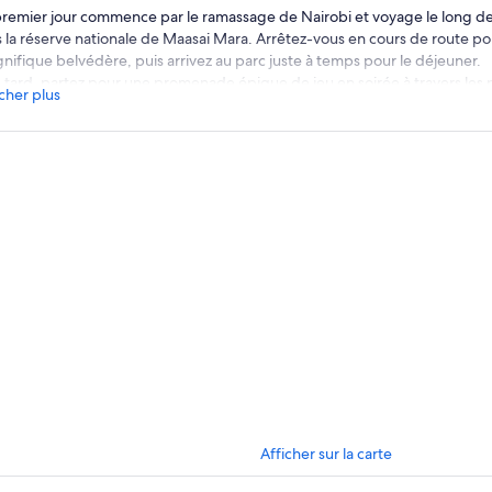
premier jour commence par le ramassage de Nairobi et voyage le long de 
s la réserve nationale de Maasai Mara. Arrêtez-vous en cours de route pou
nifique belvédère, puis arrivez au parc juste à temps pour le déjeuner.
s tard, partez pour une promenade épique de jeu en soirée à travers les pr
icher plus
semées d’arbres et les collines. Le célèbre Maasai Mara est réputé pour
ns à crinière noire, de léopards, de guépards, d’éléphants et de pratique
nimaux sauvages kenyans.
ès une nuit de sommeil reposante à votre camp, profitez d’un déjeuner 
s préparer pour le deuxième jour. Partez pour une journée de jeu, avec une
 abrite une grande concentration d’animaux.
 fois que vous avez travaillé un peu d’un appétit, déjeuner à un point d
codiles et les hippopotames paresseux dans la rivière.
ite, vous avez la possibilité de visiter un village culturel masaï pour avo
la structure sociale du peuple masaï ainsi que de la façon dont ils vivent
nvironnement et les animaux.
illez-vous tôt le troisième jour prendre le petit déjeuner avant de partir
uru, avoir une option de visiter le village de Masai à son propre coût $2
ai Moran directement. Arrêtez-vous pour un pique-nique en cours de rou
 le magnifique paysage kenyan qui vous entoure.
ivez à Nakuru et, si le temps le permet, passez par Naivasha pour une p
Afficher sur la carte
pres frais. Le quatrième jour commence par un copieux déjeuner tôt le mat