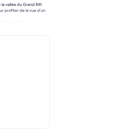
la vallée du Grand Rift
r profiter de la vue d’un
airies riches et
 ses grands troupeaux de
ment tous les types
de style pique-nique pour
 visite à la rivière Mara
e vue surplombant les
ir un aperçu des maisons et
 en harmonie avec
 pour le parc national de
0 par personne payable à
te et profitez de la vue
romenade en bateau, à vos
in, suivi d’une visite du