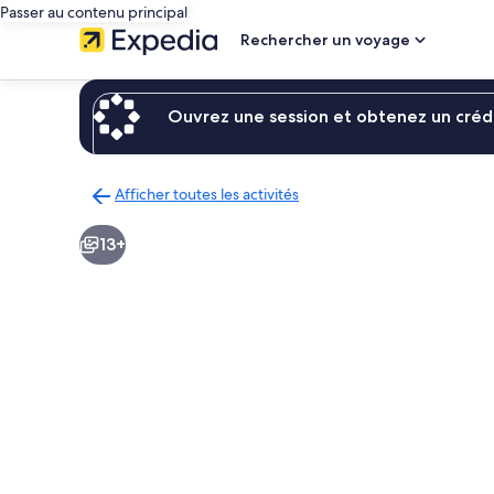
Passer au contenu principal
Rechercher un voyage
Ouvrez une session et obtenez un crédi
Afficher toutes les activités
Retour
à
13+
la
page
des
résultats
d’activités