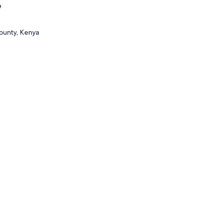
ts roses colorés.
e
a protection des espèces
s, détendez-vous et
i.
County, Kenya