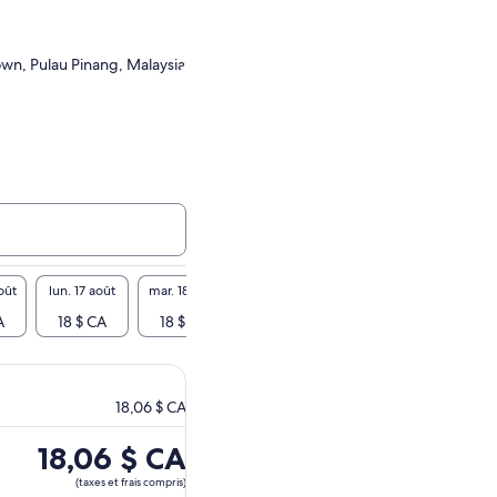
wn, Pulau Pinang, Malaysia
oût
lun. 17 août
mar. 18 août
mer. 19 août
jeu. 20 août
ven. 21
A
18 $ CA
18 $ CA
18 $ CA
18 $ CA
18 $
18,06 $ CA
Le
18,06 $ CA
prix
(taxes et frais compris)