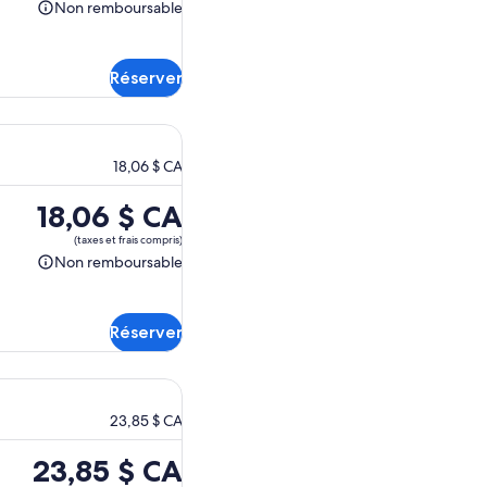
est
Non remboursable
Non
de 18,06 $ CA.
remboursable
Réserver
18,06 $ CA
Le
18,06 $ CA
prix
(taxes et frais compris)
est
Non remboursable
Non
de 18,06 $ CA.
remboursable
Réserver
23,85 $ CA
Le
23,85 $ CA
prix