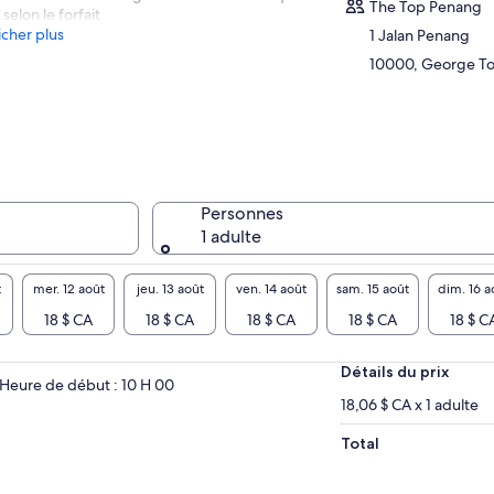
The Top Penang
selon le forfait
icher plus
1 Jalan Penang
10000, George To
Personnes
1 adulte
t
mer. 12 août
jeu. 13 août
ven. 14 août
sam. 15 août
dim. 16 a
18 $ CA
18 $ CA
18 $ CA
18 $ CA
18 $ C
Détails du prix
Heure de début : 10 H 00
18,06 $ CA x 1 adulte
Total