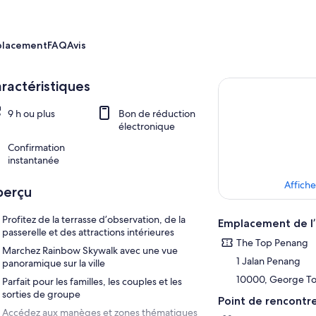
placement
FAQ
Avis
ractéristiques
9 h ou plus
Bon de réduction
électronique
Confirmation
instantanée
Affiche
perçu
Profitez de la terrasse d’observation, de la
Emplacement de l’
passerelle et des attractions intérieures
The Top Penang
Marchez Rainbow Skywalk avec une vue
1 Jalan Penang
panoramique sur la ville
10000, George To
Parfait pour les familles, les couples et les
sorties de groupe
Point de rencontr
Accédez aux manèges et zones thématiques