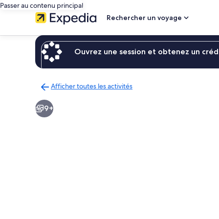
Passer au contenu principal
Rechercher un voyage
Ouvrez une session et obtenez un crédi
Afficher toutes les activités
Retour
à
9+
la
page
des
résultats
d’activités