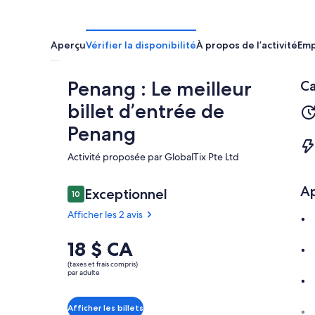
Aperçu
Vérifier la disponibilité
À propos de l’activité
Em
Penang : Le meilleur
Ca
billet d’entrée de
Penang
Activité proposée par GlobalTix Pte Ltd
A
Avis
Exceptionnel
10
10 sur 10 –
Afficher les 2 avis
Le
18 $ CA
Exceptionnel
10.0
10.0 sur 10
prix
Afficher
(taxes et frais compris)
est
par adulte
les 2 avis
de 18 $ CA.
par
Afficher les billets