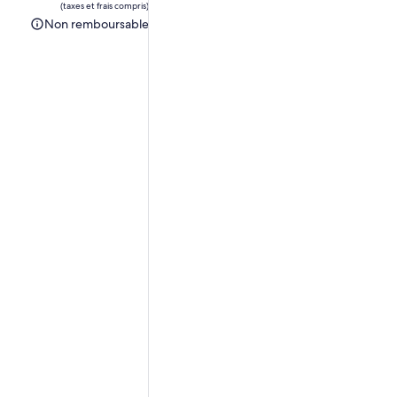
(taxes et frais compris)
est
Non remboursable
Non
de 23,85 $ CA.
remboursable