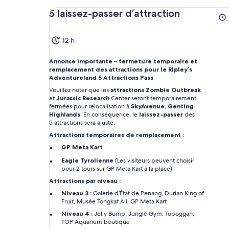
5 laissez-passer d’attraction
12 h
Annonce importante – fermeture temporaire et
remplacement des attractions pour le Ripley’s
Adventureland 5 Attractions Pass
Veuillez noter que les
attractions Zombie Outbreak
et
Jurassic Research
Center seront temporairement
fermées pour relocalisation à
SkyAvenue, Genting
Highlands
. En conséquence, le
laissez-passer
des
5 attractions sera ajusté.
Attractions temporaires de remplacement :
GP Meta Kart
Eagle Tyrolienne
(Les visiteurs peuvent choisir
pour 2 tours sur GP Meta Kart à la place)
Attractions par niveau :
Niveau 3 :
Galerie d’État de Penang, Durian King of
Fruit, Musée Tongkat Ali, GP Meta Kart
Niveau 4 :
Jelly Bump, Jungle Gym, Topoggan,
TOP Aquarium boutique