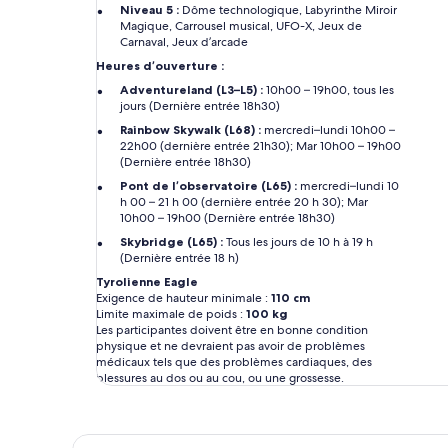
Niveau 5 :
Dôme technologique, Labyrinthe Miroir
Magique, Carrousel musical, UFO-X, Jeux de
Carnaval, Jeux d’arcade
Heures d’ouverture :
Adventureland (L3–L5) :
10h00 – 19h00, tous les
jours (Dernière entrée 18h30)
Rainbow Skywalk (L68) :
mercredi–lundi 10h00 –
22h00 (dernière entrée 21h30); Mar 10h00 – 19h00
(Dernière entrée 18h30)
Pont de l’observatoire (L65) :
mercredi–lundi 10
h 00 – 21 h 00 (dernière entrée 20 h 30); Mar
10h00 – 19h00 (Dernière entrée 18h30)
Skybridge (L65) :
Tous les jours de 10 h à 19 h
(Dernière entrée 18 h)
Tyrolienne Eagle
Exigence de hauteur minimale :
110 cm
Limite maximale de poids :
100 kg
Les participantes doivent être en bonne condition
physique et ne devraient pas avoir de problèmes
médicaux tels que des problèmes cardiaques, des
blessures au dos ou au cou, ou une grossesse.