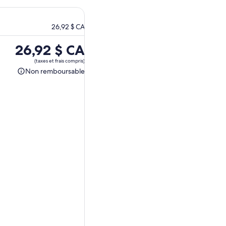
26,92 $ CA
Le
26,92 $ CA
prix
(taxes et frais compris)
est
Non remboursable
Non
de 26,92 $ CA.
remboursable