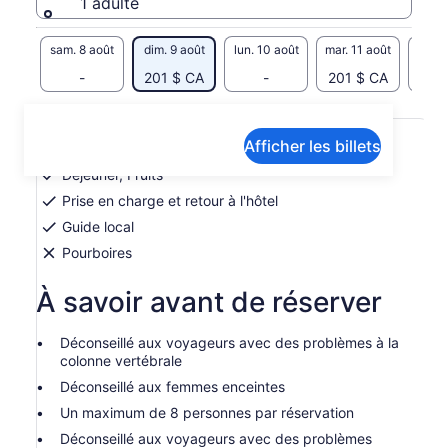
1 adulte
sam. 8 août
dim. 9 août
lun. 10 août
mar. 11 août
mer. 
-
201 $ CA
-
201 $ CA
Inclusions et exclusions
Afficher les billets
Déjeuner, Fruits
Prise en charge et retour à l'hôtel
Guide local
Pourboires
À savoir avant de réserver
Déconseillé aux voyageurs avec des problèmes à la
colonne vertébrale
Déconseillé aux femmes enceintes
Un maximum de 8 personnes par réservation
Déconseillé aux voyageurs avec des problèmes