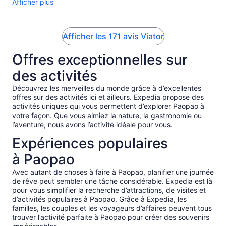
about Moorea. We're so grateful we booked this tour! If
Afficher plus
you're considering it... do it. You won't regret it.
Afficher les 171 avis Viator
Offres exceptionnelles sur
des activités
Découvrez les merveilles du monde grâce à d’excellentes
offres sur des activités ici et ailleurs. Expedia propose des
activités uniques qui vous permettent d’explorer Paopao à
votre façon. Que vous aimiez la nature, la gastronomie ou
l’aventure, nous avons l’activité idéale pour vous.
Expériences populaires
à Paopao
Avec autant de choses à faire à Paopao, planifier une journée
de rêve peut sembler une tâche considérable. Expedia est là
pour vous simplifier la recherche d’attractions, de visites et
d’activités populaires à Paopao. Grâce à Expedia, les
familles, les couples et les voyageurs d’affaires peuvent tous
trouver l’activité parfaite à Paopao pour créer des souvenirs