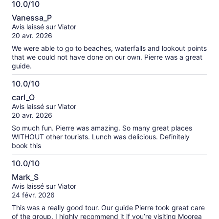
10.0/10
10.0
Vanessa_P
sur
Avis laissé sur Viator
10
20 avr. 2026
We were able to go to beaches, waterfalls and lookout points
that we could not have done on our own. Pierre was a great
guide.
10.0/10
10.0
carl_O
sur
Avis laissé sur Viator
10
20 avr. 2026
So much fun. Pierre was amazing. So many great places
WITHOUT other tourists. Lunch was delicious. Definitely
book this
10.0/10
10.0
Mark_S
sur
Avis laissé sur Viator
10
24 févr. 2026
This was a really good tour. Our guide Pierre took great care
of the group. I highly recommend it if you’re visiting Moorea