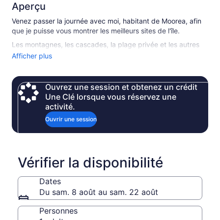
Aperçu
Venez passer la journée avec moi, habitant de Moorea, afin
que je puisse vous montrer les meilleurs sites de l'île.
Les montagnes, les cascades, la plage privée et les autres
merveilles de Moorea, c'est ce qui vous attend avec Enjoy
Afficher plus
Moorea !
Profitez d'un déjeuner typique sur une plage privée de
Ouvrez une session et obtenez un crédit
Temae où vous pourrez vous détendre dans les eaux
Une Clé lorsque vous réservez une
cristallines du lagon.
activité.
Enfin, une petite randonnée vous conduira jusqu'à une
Ouvrir une session
cascade pour terminer cette belle journée. Boissons incluses
(eau, bières, punch, jus) et fruits
CE DONT VOUS AVEZ BESOIN POUR L'EXCURSION :
• - Des chaussures
Vérifier la disponibilité
• - Une serviette de toilette
• - Un maillot de bain
Dates
• - De la crème solaire
Du sam. 8 août au sam. 22 août
• - Et un grand sourire :)
•
Personnes
• DURÉE : 6 heures et demie - 7 heures