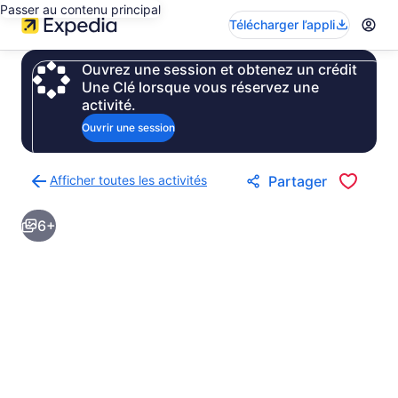
Passer au contenu principal
Télécharger l’appli
Ouvrez une session et obtenez un crédit
Une Clé lorsque vous réservez une
activité.
Ouvrir une session
Afficher toutes les activités
Partager
Retour
à
6+
la
page
des
résultats
d’activités