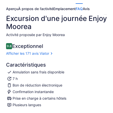
Aperçu
À propos de l’activité
Emplacement
FAQ
Avis
Excursion d'une journée Enjoy
Moorea
Activité proposée par Enjoy Moorea
Exceptionnel
9.8
9.8 sur 10
Afficher les 171 avis Viator
Caractéristiques
Annulation sans frais disponible
7 h
Bon de réduction électronique
Confirmation instantanée
Prise en charge à certains hôtels
Plusieurs langues