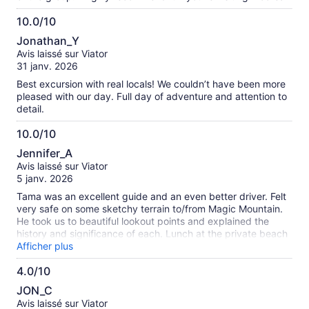
10.0/10
10.0
Jonathan_Y
sur
Avis laissé sur Viator
10
31 janv. 2026
Best excursion with real locals! We couldn’t have been more
pleased with our day. Full day of adventure and attention to
detail.
10.0/10
10.0
Jennifer_A
sur
Avis laissé sur Viator
10
5 janv. 2026
Tama was an excellent guide and an even better driver. Felt
very safe on some sketchy terrain to/from Magic Mountain.
He took us to beautiful lookout points and explained the
history and significance of each. Lunch at the private beach
spot was truly delicious, and now I need to figure out how to
Afficher plus
make Poisson Cru Chinois myself! Enjoyed a lovely swim in
4.0/10
crystal clear water exploring the coral while lunch was
4.0
prepared. Unfortunately, it is rainy season, so the skies
JON_C
opened up on us with a tropical downpour when we were
sur
Avis laissé sur Viator
half way up the waterfall trail. The trail was already uneven