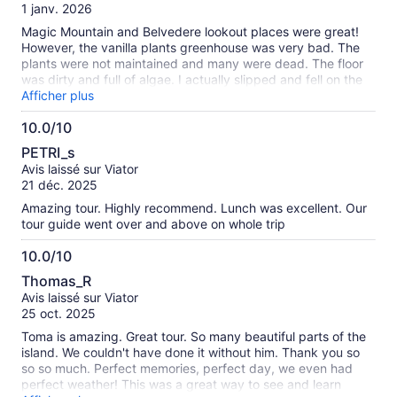
10
1 janv. 2026
and muddy/slippery and the downpour was only going to
make it worse, so we decided to turn back. Really
Magic Mountain and Belvedere lookout places were great!
appreciated Tama’s concern for our safety and showing us
However, the vanilla plants greenhouse was very bad. The
the safest places for our feet on the way down. If you want
plants were not maintained and many were dead. The floor
an open air tour to places air-conditioned busses can’t go
was dirty and full of algae. I actually slipped and fell on the
with an authentic local guide, you can’t do better than Tama
floor! The beach place where we had lunch was so ugly.
Afficher plus
and Enjoy Moorea tours.
There was hardly any sand, but full of big rocks. None of the
10.0/10
guests went swimming. Also, the driver was over half hour
10.0
LATE. We called and texted the tour operator over 10 times,
PETRI_s
but no one answered. BAD service!
sur
Avis laissé sur Viator
10
21 déc. 2025
Amazing tour. Highly recommend. Lunch was excellent. Our
tour guide went over and above on whole trip
10.0/10
10.0
Thomas_R
sur
Avis laissé sur Viator
10
25 oct. 2025
Toma is amazing. Great tour. So many beautiful parts of the
island. We couldn't have done it without him. Thank you so
so so much. Perfect memories, perfect day, we even had
perfect weather! This was a great way to see and learn