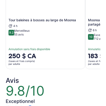
Tour baleines à bosses au large de Moorea
Moorea 6 - 
S’ouvre dans un nouvel onglet
partagé
4 h
6 h
Merveilleux
9.2
9.2 sur 10
55 avis
Exceptio
10
10 sur 10
712 avis
Annulation sans frais disponible
Annulation sa
Le
250 $ CA
Le
183 $
prix
prix
(taxes et frais compris)
(taxes et frais 
est
est
par adulte
par adulte
de 250 $ CA.
de 183 $ 
par
par
adulte
adulte
Avis
9.8/10
9.8
sur
10
Exceptionnel