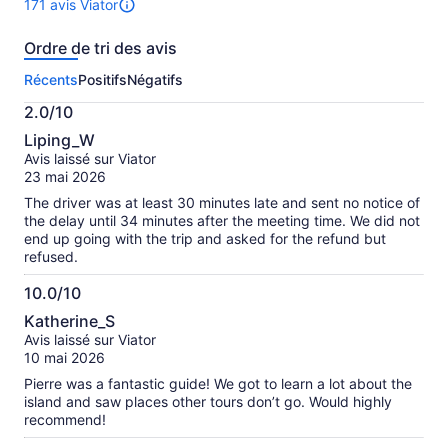
171 avis Viator
Il
y
Ordre de tri des avis
a
171 avis
Récents
Positifs
Négatifs
sur
cette
2.0/10
activité.
2.0
Plus
Liping_W
sur
de
Avis laissé sur Viator
10
renseignements
23 mai 2026
sur
The driver was at least 30 minutes late and sent no notice of
les
the delay until 34 minutes after the meeting time. We did not
avis
end up going with the trip and asked for the refund but
vérifiés
refused.
10.0/10
10.0
Katherine_S
sur
Avis laissé sur Viator
10
10 mai 2026
Pierre was a fantastic guide! We got to learn a lot about the
island and saw places other tours don’t go. Would highly
recommend!