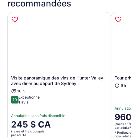
recommandées
Visite panoramique des vins de Hunter Valley
Tour privé 
S’ouvre dans un nouvel onglet
avec dîner au départ de Sydney
9 h
10 h
Exceptionnel
10
10 sur 10
1 avis
Annulation sa
Le
960 
Annulation sans frais disponible
prix
Le
245 $ CA
(taxes et frais 
est
prix
par adulte*
(taxes et frais compris)
de 960 $ 
* Profitez d’un p
est
par adulte
pour adultes.