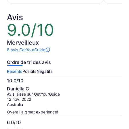
par
de 245 $ CA.
adulte*
par
* Profitez
adulte
Avis
d’un
9.0/10
9.0
prix
sur
inférieur
10
en
sélection
Merveilleux
plusieurs
8 avis GetYourGuide
Il
billets
y
pour
Ordre de tri des avis
a
adultes.
8 avis
Récents
Positifs
Négatifs
sur
cette
10.0/10
activité.
10.0
Plus
Daniella C
sur
de
Avis laissé sur GetYourGuide
10
renseignements
12 nov. 2022
sur
Australia
les
Overall a great experience!
avis
vérifiés
6.0/10
6.0