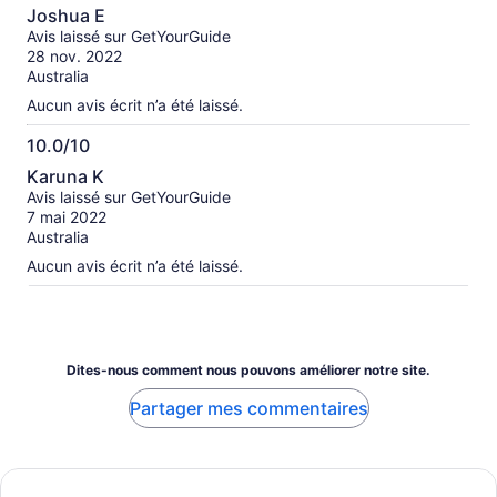
10.0
Joshua E
sur
Avis laissé sur GetYourGuide
10
28 nov. 2022
Australia
Aucun avis écrit n’a été laissé.
10.0/10
10.0
Karuna K
sur
Avis laissé sur GetYourGuide
10
7 mai 2022
Australia
Aucun avis écrit n’a été laissé.
Dites-nous comment nous pouvons améliorer notre site.
Partager mes commentaires