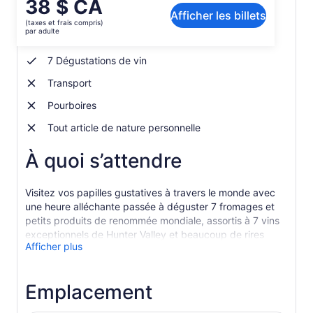
Le
38 $ CA
Inclusions et exclusions
Afficher les billets
prix
(taxes et frais compris)
est
par adulte
7 Dégustations de fromage
de 38 $ CA.
par
7 Dégustations de vin
adulte
Transport
Pourboires
Tout article de nature personnelle
À quoi s’attendre
Visitez vos papilles gustatives à travers le monde avec
une heure alléchante passée à déguster 7 fromages et
petits produits de renommée mondiale, assortis à 7 vins
exceptionnels de Hunter Valley et beaucoup de rires
Afficher plus
avec votre guide amusant.
Apprenez à sélectionner n’importe quel fromage pour
qu’il corresponde à certaines variétés de vin. Découvrez
Emplacement
pourquoi un semillon de Hunter Valley peut être une
allumette faite dans le ciel lorsqu’il est servi avec un