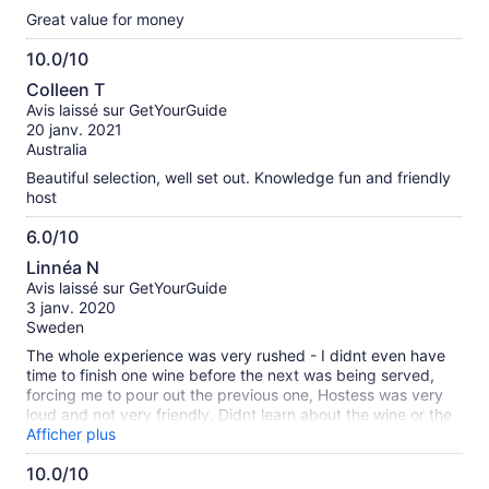
Great value for money
10.0/10
10.0
Colleen T
sur
Avis laissé sur GetYourGuide
10
20 janv. 2021
Australia
Beautiful selection, well set out. Knowledge fun and friendly
host
6.0/10
6.0
Linnéa N
sur
Avis laissé sur GetYourGuide
10
3 janv. 2020
Sweden
The whole experience was very rushed - I didnt even have
time to finish one wine before the next was being served,
forcing me to pour out the previous one, Hostess was very
loud and not very friendly. Didnt learn about the wine or the
cheese so I would definitely not call it a masterclass.
Afficher plus
However, the cheeses tasted good and wines were ok.
10.0/10