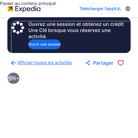
Passer au contenu principal
Télécharger l’appli
Ouvrez une session et obtenez un crédit
Une Clé lorsque vous réservez une
activité.
Ouvrir une session
Afficher toutes les activités
Partager
Retour
à
6+
la
page
des
résultats
d’activités