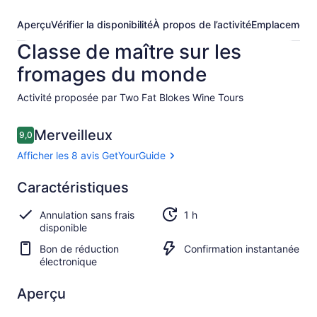
Aperçu
Vérifier la disponibilité
À propos de l’activité
Emplacement
Classe de maître sur les
fromages du monde
Activité proposée par Two Fat Blokes Wine Tours
Avis
Merveilleux
9,0
9,0 sur 10 –
Afficher les 8 avis GetYourGuide
Merveilleux
Caractéristiques
9.0
9.0 sur 10
Afficher les
Annulation sans frais
1 h
8 avis
disponible
GetYourGuide
Bon de réduction
Confirmation instantanée
électronique
Aperçu