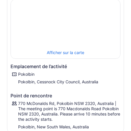
fromage, mais un désastre lorsqu’il est assorti avec un
autre.
Les amateurs de fromage sont ravis de cette expérience
depuis des années - c’est un excellent moyen de faire
une dégustation de vin avec une différence et deviendra
le point culminant de votre voyage.
Afficher sur la carte
Emplacement de l’activité
Pokolbin
Pokolbin, Cessnock City Council, Australia
Point de rencontre
770 McDonalds Rd, Pokolbin NSW 2320, Australia |
The meeting point is 770 Macdonalds Road Pokolbin
NSW 2320, Australia. Please arrive 10 minutes before
the activity starts.
Pokolbin, New South Wales, Australia