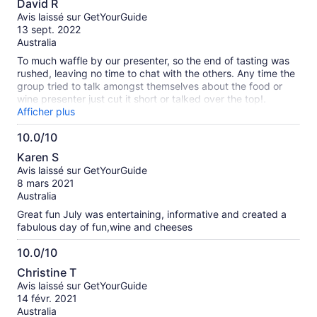
David R
sur
Avis laissé sur GetYourGuide
10
13 sept. 2022
Australia
To much waffle by our presenter, so the end of tasting was
rushed, leaving no time to chat with the others. Any time the
group tried to talk amongst themselves about the food or
wine presenter just cut it short or talked over the top!.
Cheese 10/10 Wines 6/10 Slushy thing 2/10
Afficher plus
10.0/10
10.0
Karen S
sur
Avis laissé sur GetYourGuide
10
8 mars 2021
Australia
Great fun July was entertaining, informative and created a
fabulous day of fun,wine and cheeses
10.0/10
10.0
Christine T
sur
Avis laissé sur GetYourGuide
10
14 févr. 2021
Australia